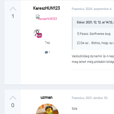
KareszHUN123
Posztolva:
2024. szeptember 6.
1
Ekkor: 2021. 12. 12. at 14:12,
1) Passz. Szoftveres bug
Tag
2) De az . Biztos, hogy az
1
Valószínűleg dynamic ip-n kap
meg lehet még próbálni bridg
uzman
Posztolva:
2021. október 30.
0
Szia