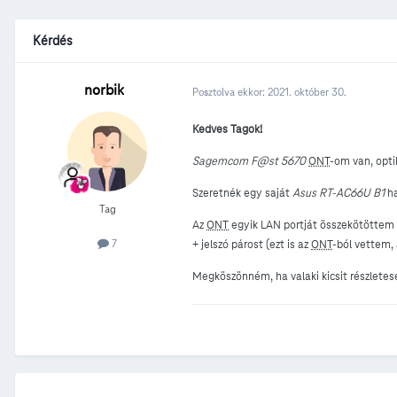
Kérdés
norbik
Posztolva ekkor:
2021. október 30.
Kedves Tagok!
Sagemcom F@st 5670
ONT
-om van, opti
Szeretnék egy saját
Asus RT-AC66U B1
ha
Tag
Az
ONT
egyik LAN portját összekötöttem 
7
+ jelszó párost (ezt is az
ONT
-ból vettem, 
Megköszönném, ha valaki kicsit részlete