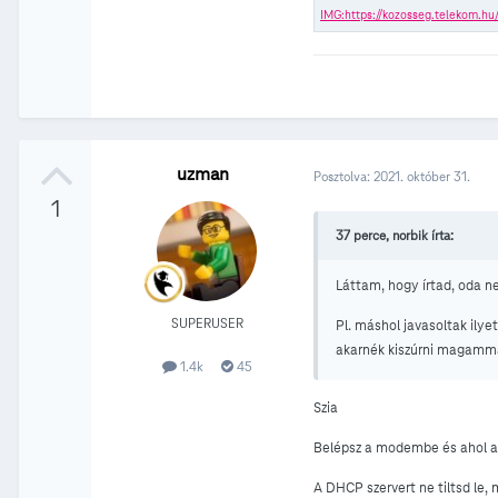
uzman
Posztolva:
2021. október 31.
1
37 perce, norbik írta:
Láttam, hogy írtad, oda n
SUPERUSER
Pl. máshol javasoltak il
akarnék kiszúrni magammal
1.4k
45
Szia
Belépsz a modembe és ahol a 
A DHCP szervert ne tiltsd le,