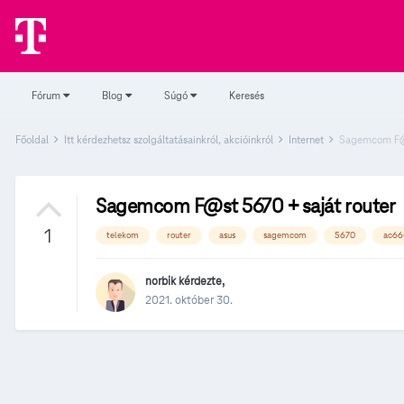
Fórum
Blog
Súgó
Keresés
Főoldal
Itt kérdezhetsz szolgáltatásainkról, akcióinkról
Internet
Sagemcom F@s
Sagemcom F@st 5670 + saját router
1
telekom
router
asus
sagemcom
5670
ac66
norbik
kérdezte,
2021. október 30.