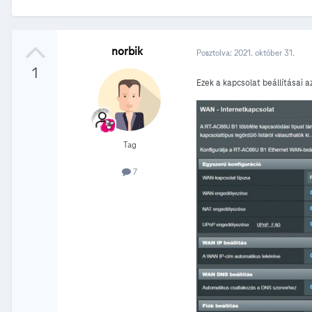
norbik
Posztolva:
2021. október 31.
1
Ezek a kapcsolat beállításai a
Tag
7