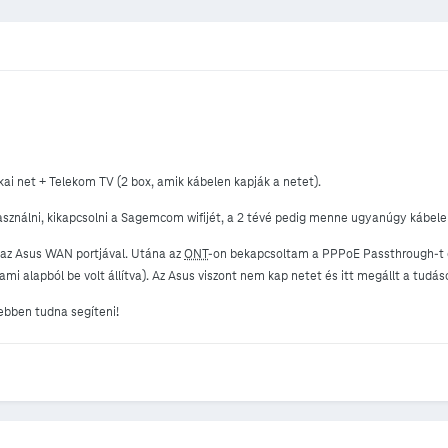
kai net + Telekom TV (2 box, amik kábelen kapják a netet).
sználni, kikapcsolni a Sagemcom wifijét, a 2 tévé pedig menne ugyanúgy kábel
az Asus WAN portjával. Utána az
ONT
-on bekapcsoltam a PPPoE Passthrough-t é
ami alapból be volt állítva). Az Asus viszont nem kap netet és itt megállt a tud
sebben tudna segíteni!