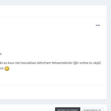
en.
s az Asus-nál manuálisan állítottam felhasználónév (@t-online.hu végű)
ásom
ÉRTÉKELÉS SZERINT
LEGRÉGEBBI ELÖL