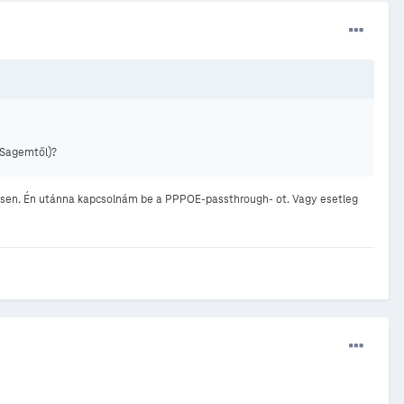
a Sagemtől)?
eljesen. Én utánna kapcsolnám be a PPPOE-passthrough- ot. Vagy esetleg