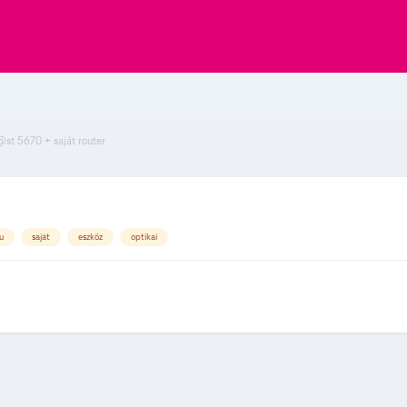
t 5670 + saját router
u
saját
eszköz
optikai