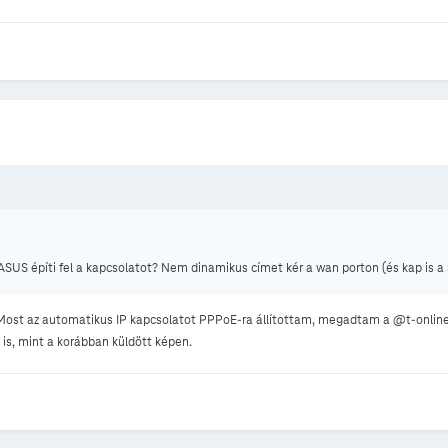
 ASUS építi fel a kapcsolatot? Nem dinamikus címet kér a wan porton (és kap is 
ost az automatikus IP kapcsolatot PPPoE-ra állítottam, megadtam a @t-online.h
is, mint a korábban küldött képen.