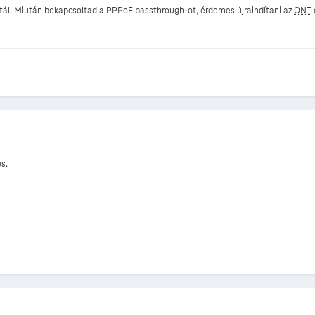
ltál. Miután bekapcsoltad a PPPoE passthrough-ot, érdemes újraindítani az
ONT
s.