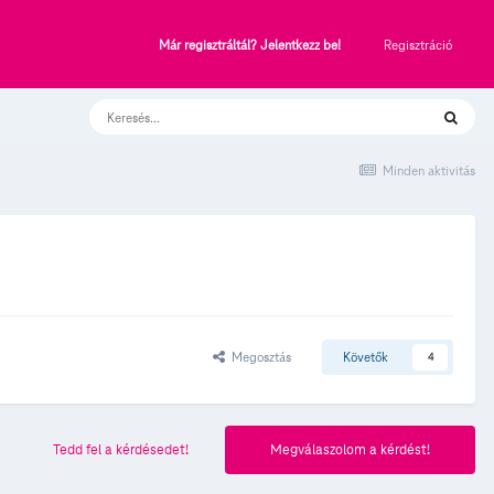
Regisztráció
Már regisztráltál? Jelentkezz be!
Minden aktivitás
Megosztás
Követők
4
Tedd fel a kérdésedet!
Megválaszolom a kérdést!