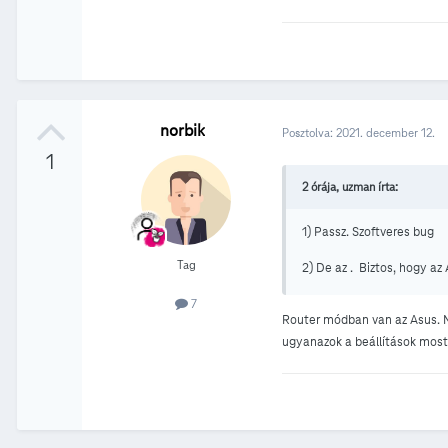
norbik
Posztolva:
2021. december 12.
1
2 órája, uzman írta:
1) Passz. Szoftveres bug
Tag
2) De az . Biztos, hogy az
7
Router módban van az Asus. M
ugyanazok a beállítások most 