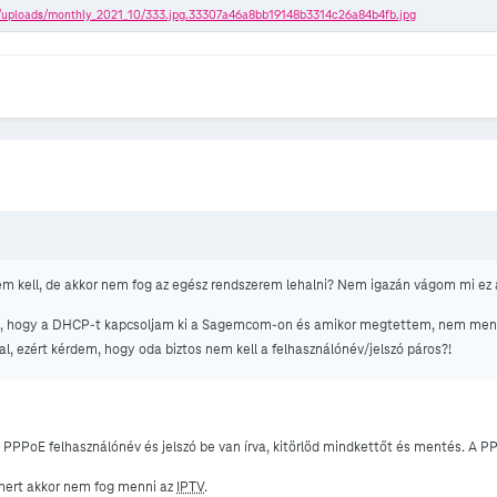
em kell, de akkor nem fog az egész rendszerem lehalni? Nem igazán vágom mi ez
yet, hogy a DHCP-t kapcsoljam ki a Sagemcom-on és amikor megtettem, nem men
, ezért kérdem, hogy oda biztos nem kell a felhasználónév/jelszó páros?!
PPPoE felhasználónév és jelszó be van írva, kitörlöd mindkettőt és mentés. A 
 mert akkor nem fog menni az
IPTV
.