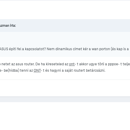
 uzman írta:
 ASUS építi fel a kapcsolatot? Nem dinamikus címet kér a wan porton (és kap is 
 netet az asus router. De ha kireseteled az
ont
- t akkor ugye törli a pppoe- t t
e- be(hídba) tenni az
ONT
- t és hagyni a saját routert betárcsázni.