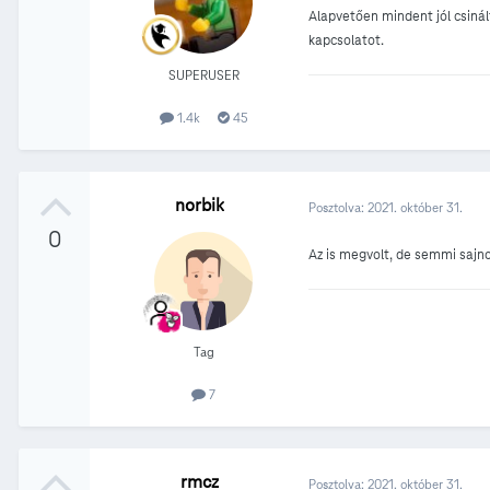
Alapvetően mindent jól csiná
kapcsolatot.
SUPERUSER
1.4k
45
norbik
Posztolva:
2021. október 31.
0
Az is megvolt, de semmi sajno
Tag
7
rmcz
Posztolva:
2021. október 31.