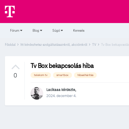
Fórum
Blog
Súgó
Keresés
Főoldal
Itt kérdezhetsz szolgáltatásainkról, akcióinkról
TV
Tv Box bekapcsolá
Tv Box bekapcsolás hiba
0
telekom tv
smartbox
hibaelhárítás
Lacikaaa
kérdezte,
2024. december 4.