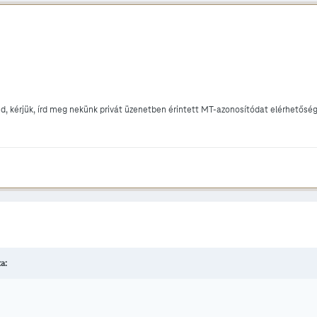
 kérjük, írd meg nekünk privát üzenetben érintett MT-azonosítódat elérhetőség
ta: