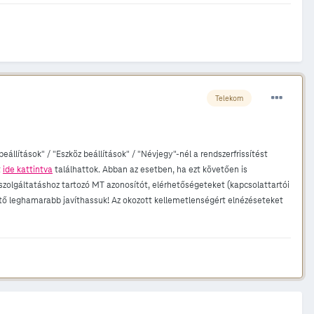
Telekom
eállítások" / "Eszköz beállítások" / "Névjegy"-nél a rendszerfrissítést
t
ide kattintva
találhattok. Abban az esetben, ha ezt követően is
 szolgáltatáshoz tartozó MT azonosítót, elérhetőségeteket (kapcsolattartói
hető leghamarabb javíthassuk! Az okozott kellemetlenségért elnézéseteket