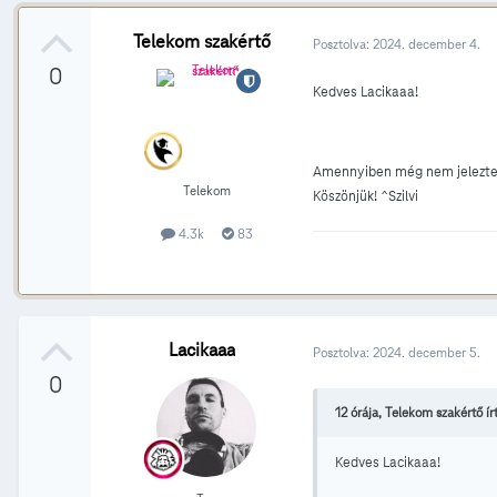
Telekom szakértő
Posztolva:
2024. december 4.
0
Kedves Lacikaaa!
Amennyiben még nem jelezted,
Telekom
Köszönjük! ^Szilvi
4.3k
83
Lacikaaa
Posztolva:
2024. december 5.
0
12 órája, Telekom szakértő ír
Kedves Lacikaaa!