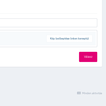
Kép beillesztése linken keresztül
Válasz
Minden aktivitás