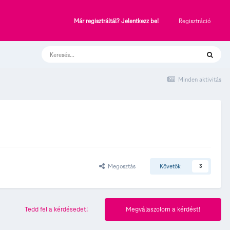
Regisztráció
Már regisztráltál? Jelentkezz be!
Minden aktivitás
Megosztás
Követők
3
Tedd fel a kérdésedet!
Megválaszolom a kérdést!