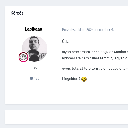
Kérdés
Lacikaaa
Posztolva ekkor:
2024. december 4.
Üdv!
olyan problámám lenne hogy az Andriod b
nyíomására nem csinál semmit, egyenlőre 
Tag
gyorsitótárat töröltem , elemet cseréltem
132
Megoldás ?