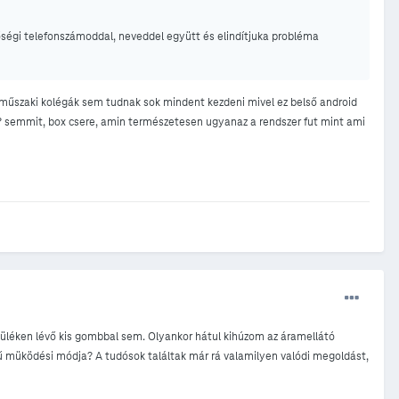
ségi telefonszámoddal, neveddel együtt és elindítjuka probléma
műszaki kolégák sem tudnak sok mindent kezdeni mivel ez belső android
sinál? semmit, box csere, amin természetesen ugyanaz a rendszer fut mint ami
üléken lévő kis gombbal sem. Olyankor hátul kihúzom az áramellátó
rű müködési módja? A tudósok találtak már rá valamilyen valódi megoldást,