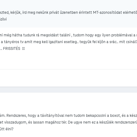
ed, kérjük, írd meg nekünk privát üzenetben érintett MT-azonosítódat elérhető
ilvi
i még hátha tudunk rá megoldást találni , tudom hogy egy ilyen problémával a 
em a tányéros tv amit meg kell igazitani esetleg.. tegyük fel kijön a srác.. mit c
.. FRISSITÉS !!!
. Rendszeres, hogy a távitányítóval nem tudom bekapcsolni a boxot, és a kész
p-et visszadugom, és lassan magához tér. De ugye nem ez a készülék rendszersze
ütt élni?