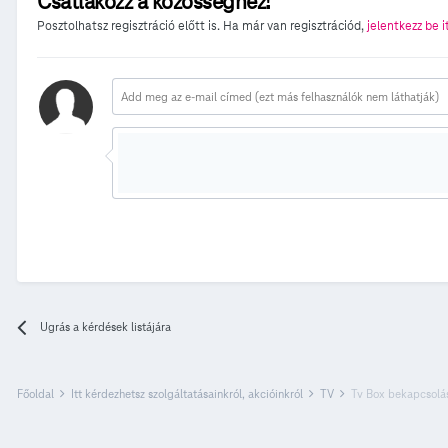
Csatlakozz a közösséghez!
Posztolhatsz regisztráció előtt is. Ha már van regisztrációd,
jelentkezz be i
Ugrás a kérdések listájára
Főoldal
Itt kérdezhetsz szolgáltatásainkról, akcióinkról
TV
Tv Box bekapcsolá