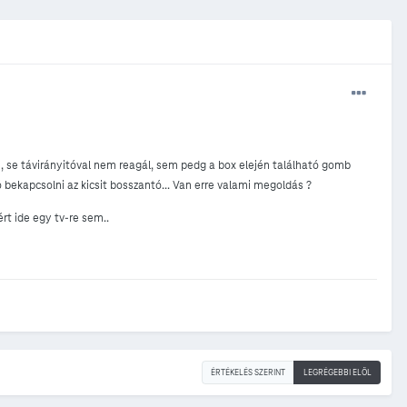
 se távirányitóval nem reagál, sem pedg a box elején található gomb
bekapcsolni az kicsit bosszantó... Van erre valami megoldás ?
ért ide egy tv-re sem..
ÉRTÉKELÉS SZERINT
LEGRÉGEBBI ELÖL