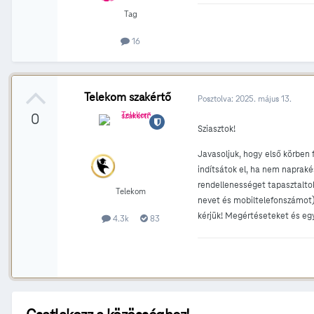
Tag
16
Telekom szakértő
Posztolva:
2025. május 13.
0
Sziasztok!
Javasoljuk, hogy első körben f
indítsátok el, ha nem napraké
rendellenességet tapasztaltok
Telekom
nevet és mobiltelefonszámot),
kérjük! Megértéseteket és e
4.3k
83