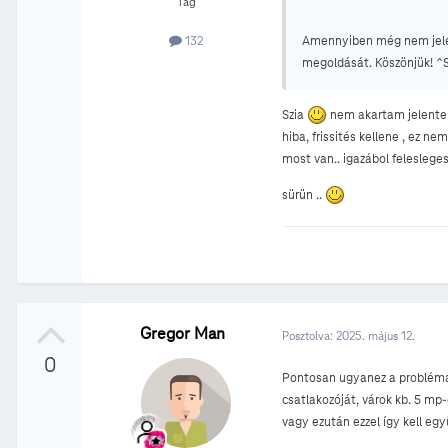
Tag
Amennyiben még nem jelezt
132
megoldását. Köszönjük! ^Sz
Szia
nem akartam jelenten
hiba, frissités kellene , ez n
most van.. igazábol felesleges
sürün ..
Gregor Man
Posztolva:
2025. május 12.
0
Pontosan ugyanez a problémám
csatlakozóját, várok kb. 5 m
vagy ezután ezzel így kell egy