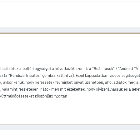
rissítsétek a beltéri egységet a következők szerint: a "Beállítások" / "Android TV b
sz (a "Rendszerfrissítés" gombra kattintva). Ezzel kapcsolatban videós segítsége
, akkor kérjük, hogy keressetek fel minket privát üzenetben, ahol adjátok meg a
 valamint részletesen írjátok meg mit érzékeltek, hogy kivizsgálhassuk és a le
gyüttműködéseteket köszönjük! ^Zoltán