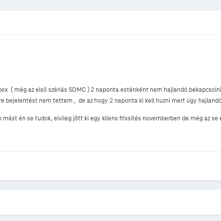
ox ( még az első szériás SDMC ) 2 naponta esténként nem hajlandó bekapcsolni,
bejelentést nem tettem , de az hogy 2 naponta ki kell huzni mert úgy hajlandó 
 mást én se tudok, elvileg jött ki egy kliens frissités novemberben de még az se 