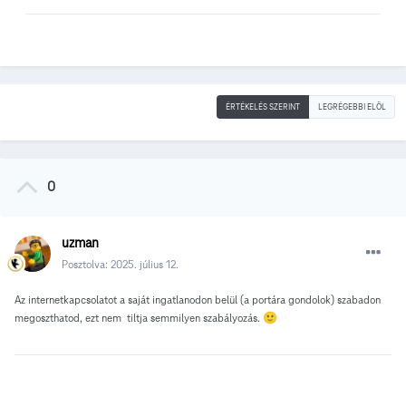
ÉRTÉKELÉS SZERINT
LEGRÉGEBBI ELÖL
0
uzman
Posztolva:
2025. július 12.
Az internetkapcsolatot a saját ingatlanodon belül (a portára gondolok) szabadon
megoszthatod, ezt nem tiltja semmilyen szabályozás.
🙂