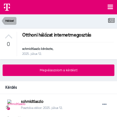
Hálózat
Otthoni hálózat internetmegosztás
0
schmidtlaszlo
kérdezte,
2025. július 12.
Megválaszolom a kérdést!
Kérdés
schmidtlaszlo
Posztolva ekkor:
2025. július 12.