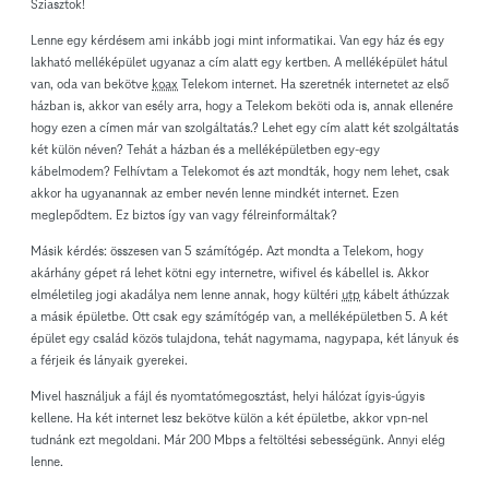
Sziasztok!
Lenne egy kérdésem ami inkább jogi mint informatikai. Van egy ház és egy
lakható melléképület ugyanaz a cím alatt egy kertben. A melléképület hátul
van, oda van bekötve
koax
Telekom internet. Ha szeretnék internetet az első
házban is, akkor van esély arra, hogy a Telekom beköti oda is, annak ellenére
hogy ezen a címen már van szolgáltatás.? Lehet egy cím alatt két szolgáltatás
két külön néven? Tehát a házban és a melléképületben egy-egy
kábelmodem? Felhívtam a Telekomot és azt mondták, hogy nem lehet, csak
akkor ha ugyanannak az ember nevén lenne mindkét internet. Ezen
meglepődtem. Ez biztos így van vagy félreinformáltak?
Másik kérdés: összesen van 5 számítógép. Azt mondta a Telekom, hogy
akárhány gépet rá lehet kötni egy internetre, wifivel és kábellel is. Akkor
elméletileg jogi akadálya nem lenne annak, hogy kültéri
utp
kábelt áthúzzak
a másik épületbe. Ott csak egy számítógép van, a melléképületben 5. A két
épület egy család közös tulajdona, tehát nagymama, nagypapa, két lányuk és
a férjeik és lányaik gyerekei.
Mivel használjuk a fájl és nyomtatómegosztást, helyi hálózat ígyis-úgyis
kellene. Ha két internet lesz bekötve külön a két épületbe, akkor vpn-nel
tudnánk ezt megoldani. Már 200 Mbps a feltöltési sebességünk. Annyi elég
lenne.