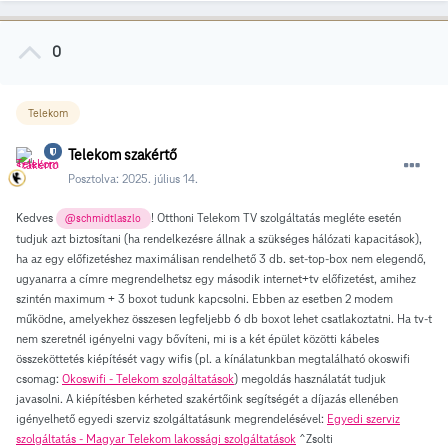
0
Telekom
Telekom szakértő
Posztolva:
2025. július 14.
Kedves
! Otthoni Telekom TV szolgáltatás megléte esetén
@schmidtlaszlo
tudjuk azt biztosítani (ha rendelkezésre állnak a szükséges hálózati kapacitások),
ha az egy előfizetéshez maximálisan rendelhető 3 db. set-top-box nem elegendő,
ugyanarra a címre megrendelhetsz egy második internet+tv előfizetést, amihez
szintén maximum + 3 boxot tudunk kapcsolni. Ebben az esetben 2 modem
működne, amelyekhez összesen legfeljebb 6 db boxot lehet csatlakoztatni. Ha tv-t
nem szeretnél igényelni vagy bővíteni, mi is a két épület közötti kábeles
összeköttetés kiépítését vagy wifis (pl. a kínálatunkban megtalálható okoswifi
csomag:
Okoswifi - Telekom szolgáltatások
) megoldás használatát tudjuk
javasolni. A kiépítésben kérheted szakértőink segítségét a díjazás ellenében
igényelhető egyedi szerviz szolgáltatásunk megrendelésével:
Egyedi szerviz
szolgáltatás - Magyar Telekom lakossági szolgáltatások
^Zsolti