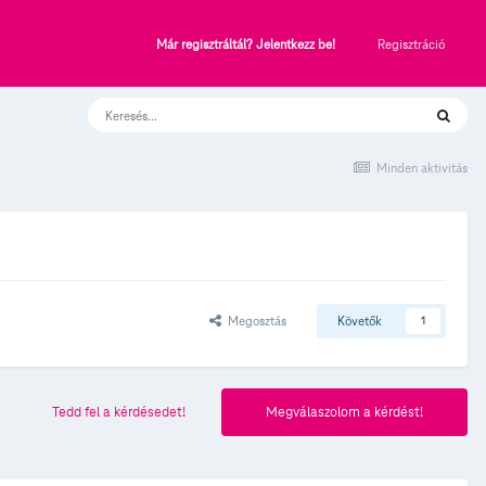
Regisztráció
Már regisztráltál? Jelentkezz be!
Minden aktivitás
Megosztás
Követők
1
Tedd fel a kérdésedet!
Megválaszolom a kérdést!