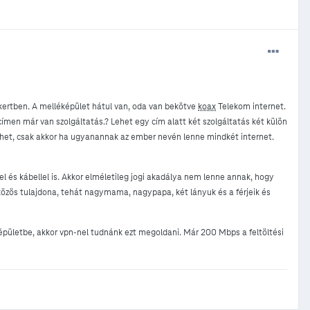
kertben. A melléképület hátul van, oda van bekötve
koax
Telekom internet.
címen már van szolgáltatás.? Lehet egy cím alatt két szolgáltatás két külön
et, csak akkor ha ugyanannak az ember nevén lenne mindkét internet.
l és kábellel is. Akkor elméletileg jogi akadálya nem lenne annak, hogy
közös tulajdona, tehát nagymama, nagypapa, két lányuk és a férjeik és
t épületbe, akkor vpn-nel tudnánk ezt megoldani. Már 200 Mbps a feltöltési