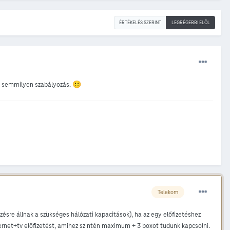
ÉRTÉKELÉS SZERINT
LEGRÉGEBBI ELÖL
🙂
ja semmilyen szabályozás.
Telekom
zésre állnak a szükséges hálózati kapacitások), ha az egy előfizetéshez
net+tv előfizetést, amihez szintén maximum + 3 boxot tudunk kapcsolni.