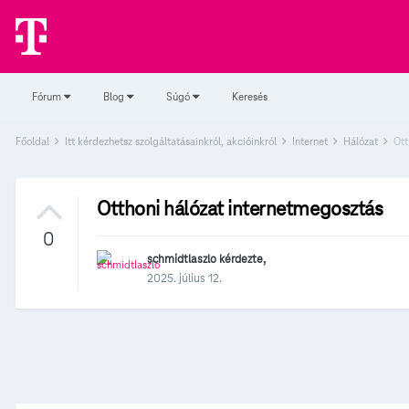
Fórum
Blog
Súgó
Keresés
Főoldal
Itt kérdezhetsz szolgáltatásainkról, akcióinkról
Internet
Hálózat
Ott
Otthoni hálózat internetmegosztás
0
schmidtlaszlo
kérdezte,
2025. július 12.