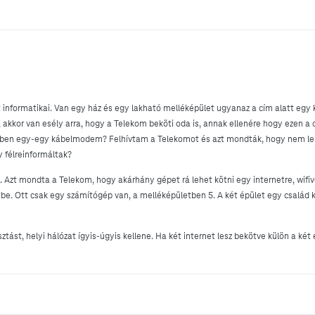
informatikai. Van egy ház és egy lakható melléképület ugyanaz a cím alatt egy 
, akkor van esély arra, hogy a Telekom beköti oda is, annak ellenére hogy ezen a 
tben egy-egy kábelmodem? Felhívtam a Telekomot és azt mondták, hogy nem leh
 félreinformáltak?
Azt mondta a Telekom, hogy akárhány gépet rá lehet kötni egy internetre, wifive
be. Ott csak egy számítógép van, a melléképületben 5. A két épület egy család 
tást, helyi hálózat ígyis-úgyis kellene. Ha két internet lesz bekötve külön a ké