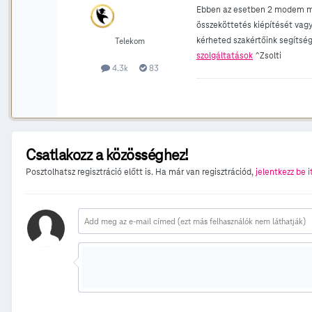
Ebben az esetben 2 modem műkö
összeköttetés kiépítését vagy
kérheted szakértőink segítség
Telekom
szolgáltatások
^Zsolti
4.3k
83
Csatlakozz a közösséghez!
Posztolhatsz regisztráció előtt is. Ha már van regisztrációd,
jelentkezz be i