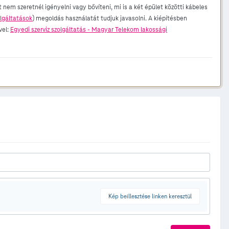
em szeretnél igényelni vagy bővíteni, mi is a két épület közötti kábeles
lgáltatások
) megoldás használatát tudjuk javasolni. A kiépítésben
vel:
Egyedi szerviz szolgáltatás - Magyar Telekom lakossági
Kép beillesztése linken keresztül