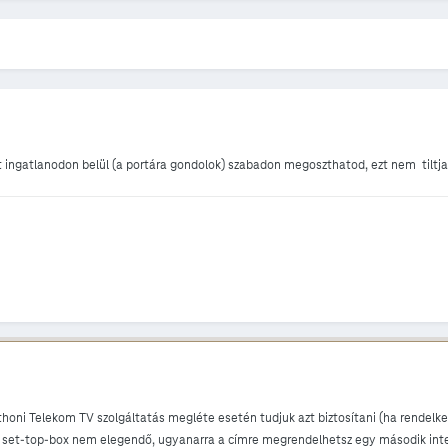
át ingatlanodon belül (a portára gondolok) szabadon megoszthatod, ezt nem tilt
thoni Telekom TV szolgáltatás megléte esetén tudjuk azt biztosítani (ha rendelke
 set-top-box nem elegendő, ugyanarra a címre megrendelhetsz egy második inter