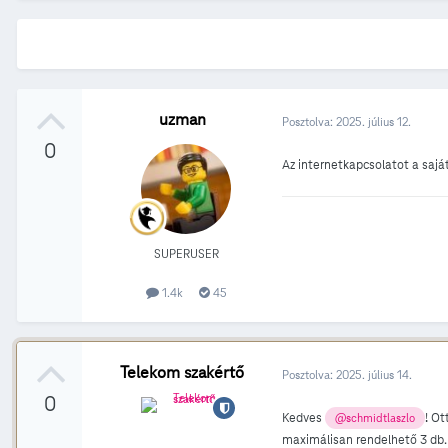
uzman
Posztolva:
2025. július 12.
0
Az internetkapcsolatot a saj
SUPERUSER
1.4k
45
Telekom szakértő
Posztolva:
2025. július 14.
0
Kedves
! Ot
@schmidtlaszlo
maximálisan rendelhető 3 db.