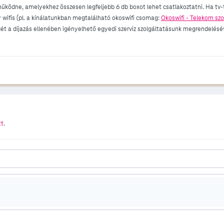
dne, amelyekhez összesen legfeljebb 6 db boxot lehet csatlakoztatni. Ha tv-t n
 wifis (pl. a kínálatunkban megtalálható okoswifi csomag:
Okoswifi - Telekom szo
ét a díjazás ellenében igényelhető egyedi szerviz szolgáltatásunk megrendelésé
tt
.