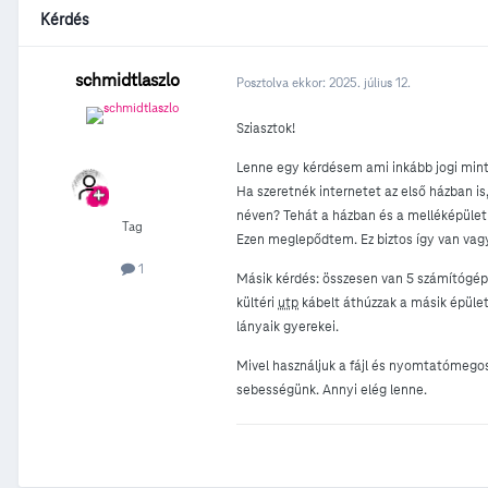
Kérdés
schmidtlaszlo
Posztolva ekkor:
2025. július 12.
Sziasztok!
Lenne egy kérdésem ami inkább jogi mint 
Ha szeretnék internetet az első házban is
néven? Tehát a házban és a melléképüle
Tag
Ezen meglepődtem. Ez biztos így van vagy
1
Másik kérdés: összesen van 5 számítógép. 
kültéri
utp
kábelt áthúzzak a másik épület
lányaik gyerekei.
Mivel használjuk a fájl és nyomtatómegosz
sebességünk. Annyi elég lenne.