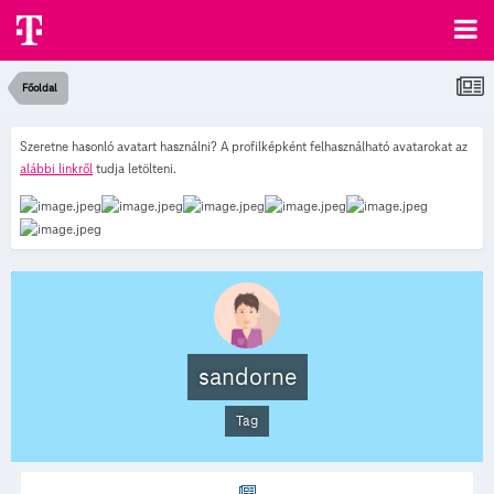
Főoldal
Szeretne hasonló avatart használni? A profilképként felhasználható avatarokat az
alábbi linkről
tudja letölteni.
sandorne
Tag