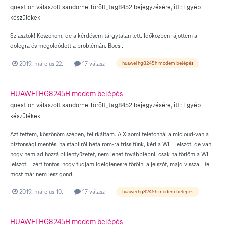
question válaszolt
sandorne
Törölt_tag8452
bejegyzésére, itt:
Egyéb
készülékek
Sziasztok! Köszönöm, de a kérdésem tárgytalan lett. Időközben rájöttem a
dologra és megoldódott a problémán. Bocsi.
2019. március 22.
17 válasz
huawei hg8245h modem belépés
HUAWEI HG8245H modem belépés
question válaszolt
sandorne
Törölt_tag8452
bejegyzésére, itt:
Egyéb
készülékek
Azt tettem, köszönöm szépen, felirkáltam. A Xiaomi telefonnál a micloud-van a
biztonsági mentés, ha stabilról béta rom-ra frissítünk, kéri a WIFI jelszót, de van,
hogy nem ad hozzá billentyűzetet, nem lehet továbblépni, csak ha törlöm a WIFI
jelszót. Ezért fontos, hogy tudjam ideiglenesre törölni a jelszót, majd vissza. De
most már nem lesz gond.
2019. március 10.
17 válasz
huawei hg8245h modem belépés
HUAWEI HG8245H modem belépés