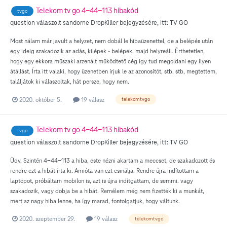
Telekom tv go 4-44-113 hibakód
tvgo
question válaszolt
sandorne
DropKiller
bejegyzésére, itt:
TV GO
Most nálam már javult a helyzet, nem dobál le hibaüzenettel, de a belépés után
egy ideig szakadozik az adás, kilépek - belépek, majd helyreáll. Érthetetlen,
hogy egy ekkora műszaki arzenált működtető cég így tud megoldani egy ilyen
átállást. Írta itt valaki, hogy üzenetben írjuk le az azonosítót, stb. stb, megtettem,
találjátok ki válaszoltak, hát persze, hogy nem.
2020. október 5.
19 válasz
telekomtvgo
Telekom tv go 4-44-113 hibakód
tvgo
question válaszolt
sandorne
DropKiller
bejegyzésére, itt:
TV GO
Üdv. Szintén 4-44-113 a hiba, este nézni akartam a meccset, de szakadozott és
rendre ezt a hibát írta ki. Amióta van ezt csinálja. Rendre újra indítottam a
laptopot, próbáltam mobilon is, azt is újra indítgattam, de semmi. vagy
szakadozik, vagy dobja be a hibát. Remélem még nem fizették ki a munkát,
mert az nagy hiba lenne, ha így marad, fontolgatjuk, hogy váltunk.
2020. szeptember 29.
19 válasz
telekomtvgo