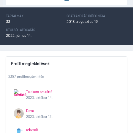
TARTALMAK
CSATLAKOZÁS IDŐPONTJA
33
2018. augusztus 19.
UTOLSÓ LÁTOGATÁS
2022. június 14.
Profil megtekintések
2387 profilmegtekintés
Telekom szakértő
2020. október 14.
Dave
2020. október 13.
szbzsolt