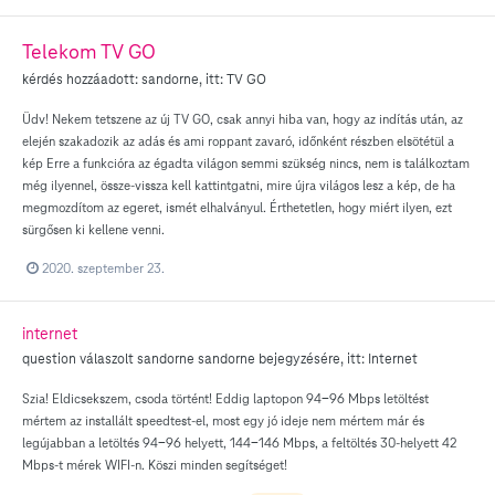
Telekom TV GO
kérdés hozzáadott:
sandorne
, itt:
TV GO
Üdv! Nekem tetszene az új TV GO, csak annyi hiba van, hogy az indítás után, az
elején szakadozik az adás és ami roppant zavaró, időnként részben elsötétül a
kép Erre a funkcióra az égadta világon semmi szükség nincs, nem is találkoztam
még ilyennel, össze-vissza kell kattintgatni, mire újra világos lesz a kép, de ha
megmozdítom az egeret, ismét elhalványul. Érthetetlen, hogy miért ilyen, ezt
sürgősen ki kellene venni.
2020. szeptember 23.
internet
question válaszolt
sandorne
sandorne
bejegyzésére, itt:
Internet
Szia! Eldicsekszem, csoda történt! Eddig laptopon 94-96 Mbps letöltést
mértem az installált speedtest-el, most egy jó ideje nem mértem már és
legújabban a letöltés 94-96 helyett, 144-146 Mbps, a feltöltés 30-helyett 42
Mbps-t mérek WIFI-n. Köszi minden segítséget!