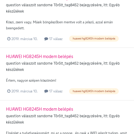
question válaszolt
sandorne
Törölt_tag8452
bejegyzésére, itt:
Egyéb
készülékek
Köszi, zseni vagy. Másik böngészőben mentve volt a jelszó, azzal simán
beengedett.
2019. március 10.
17 válasz
huawei hg8245h modem belépés
HUAWEI HG8245H modem belépés
question válaszolt
sandorne
Törölt_tag8452
bejegyzésére, itt:
Egyéb
készülékek
Értem, nagyon szépen köszönöm!
2019. március 10.
17 válasz
huawei hg8245h modem belépés
HUAWEI HG8245H modem belépés
question válaszolt
sandorne
Törölt_tag8452
bejegyzésére, itt:
Egyéb
készülékek
Elnézést a tudatlanságomért, mi az a pppoe , én csak a WIFI jelszót tudom, amit