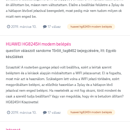
én állítottam be, máson nem változtattam. Elsőre a beállítási felületre a 3play és
a hátlapon lévővel jelszóval beengedett, most pedig már nem tudom milyen ok
miatt nem enged be.
2019. március 10.
17 válasz
huawei hg8245h modem belépés
HUAWEI HG8245H modem belépés
question válaszolt
sandorne
Törölt_tag8452
bejegyzésére, itt:
Egyéb
készülékek
Sziasztok! A routerben gyenge jelszó volt beállítva, ezért a leírtak szerint
beléptem és a leírások alapján módosítottam a WIFI jelszavamat. El is fogadta,
most már azt is használom. Szükségem lett volna a WIFI jelszó törlésére, ezért
megpróbáltam belépni, az előzőhöz hasonlóan a 3play és a hátlapon lévő
jelszóval nem enged belépni. Ha resetelnék az mit fog okozni, töröl mindent és
csak a szerelő tudja beállítani? Vagy van megoldás, hogy én is betudom állítani?
HG8245H Köszönettel
2019. március 10.
17 válasz
huawei hg8245h modem belépés
internet