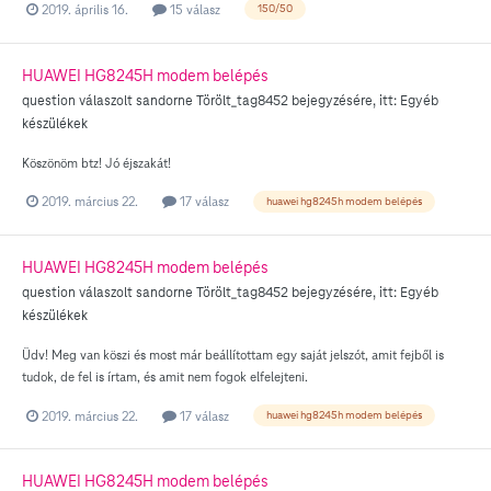
2019. április 16.
15 válasz
150/50
HUAWEI HG8245H modem belépés
question válaszolt
sandorne
Törölt_tag8452
bejegyzésére, itt:
Egyéb
készülékek
Köszönöm btz! Jó éjszakát!
2019. március 22.
17 válasz
huawei hg8245h modem belépés
HUAWEI HG8245H modem belépés
question válaszolt
sandorne
Törölt_tag8452
bejegyzésére, itt:
Egyéb
készülékek
Üdv! Meg van köszi és most már beállítottam egy saját jelszót, amit fejből is
tudok, de fel is írtam, és amit nem fogok elfelejteni.
2019. március 22.
17 válasz
huawei hg8245h modem belépés
HUAWEI HG8245H modem belépés