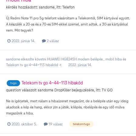
kérdés hozzáadott:
sandorne
, itt:
Telefon
Új Redmi Note 11 pro 5g telefont vásároltam a Telekomtól, SIM kártyával együtt.
A készülék a 20-as és a 70-es SIM-ekkel üzemel, amit adtak, a 30-as kártyákkal
nem. Mit tegyek?
2022. június 14.
2 válasz
sandorne
elkezdte követni
HUAWEI HG8245H modem belépés
,
mobil hiba
és
Telekom tv go 4-44-113 hibakód
-t
2022. június 14.
Telekom tv go 4-44-113 hibakód
tvgo
question válaszolt
sandorne
DropKiller
bejegyzésére, itt:
TV GO
Ne is ígérjetek, mert nálam a hibaüzenet megszűnt, de a belépés után egy ideig
akadozik a kép és hang, ekkor jön a játék, kilépés, nbelépés és egy idő múlva
megszűnik a hiba.
2020. október 5.
19 válasz
telekomtvgo