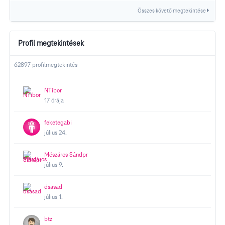
Összes követő megtekintése
Profil megtekintések
62897 profilmegtekintés
NTibor
17 órája
feketegabi
július 24.
Mészáros Sándpr
július 9.
dsasad
július 1.
btz