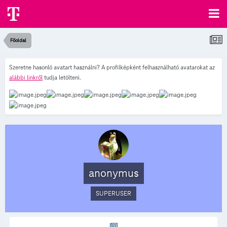
Főoldal
Szeretne hasonló avatart használni? A profilképként felhasználható avatarokat az
alábbi linkről
tudja letölteni.
anonymus
SUPERUSER