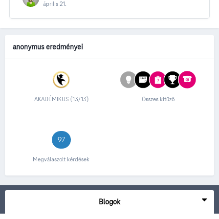
április 21.
anonymus eredményei
AKADÉMIKUS (13/13)
Összes kitűző
97
Megválaszolt kérdések
Blogok