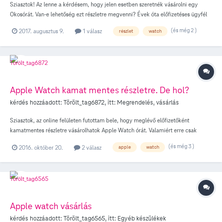
Sziasztok! Az lenne a kérdésem, hogy jelen esetben szeretnék vásárolni egy
Okosórát. Van-e lehetőség ezt részletre megvenni? Évek óta előfizetéses ügyfél
vagyok. Jelenleg is hűségidőhosszabbítással egybe szeretném elintézni. A
(és még 2 )
2017. augusztus 9.
1 válasz
részlet
watch
webshop ezt nem ajánlja fel, csak az egyösszegben való fizetést. válaszokat
köszönöm! üdv!
Apple Watch kamat mentes részletre. De hol?
kérdés hozzáadott:
Törölt_tag6872
, itt:
Megrendelés, vásárlás
Sziasztok, az online felületen futottam bele, hogy meglévő előfizetőként
kamatmentes részletre vásárolhatok Apple Watch órát. Valamiért erre csak
személyesen, shopban van lehetőség, amivel nincs is baj, be is sétáltam és ki is
(és még 3 )
2016. október 20.
2 válasz
apple
watch
vártam a sorom, többször. A probléma az, hogy nincs raktárkészlet kijelzés, így
minden esetben potyára megyek. Érthető, hogy Series2 órából nincs készlet, ez
ki is van írva, de engem a Series1 érdekelne, ami az online shopból rendelhető
(csak teljes áron), ergo van készlet. Nem tudjátok melyik üzletben lehet találni
készleten? Vagy lehet valahol érdeklődni az aktuális készletről? Üdv, g
Apple watch vásárlás
kérdés hozzáadott:
Törölt_tag6565
, itt:
Egyéb készülékek