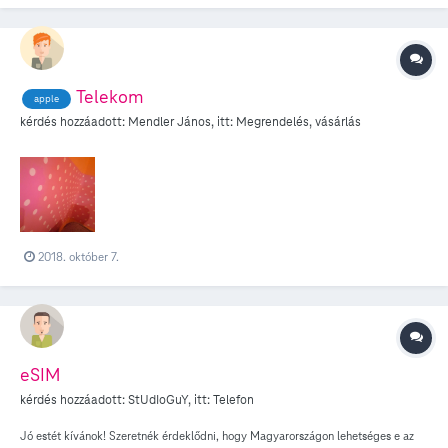
Telekom
apple
kérdés hozzáadott:
Mendler János
, itt:
Megrendelés, vásárlás
2018. október 7.
eSIM
kérdés hozzáadott:
StUdIoGuY
, itt:
Telefon
Jó estét kívánok! Szeretnék érdeklődni, hogy Magyarországon lehetséges e az