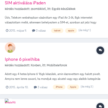
SIM aktiválása iPaden
kérdés hozzáadott:
zsombikisti
, itt:
Egyéb készülékek
Üdv, Telekom webshopban vásároltam egy iPad Air 2-őt, 8gb internetet
választottam mellé, sikeresen behelyeztem a SIM-et, azonban azt jelzi hogy
"nincs szolgáltatás" hogyan lehetne be aktiválni?
(és még 1 )
2015. május 9.
3 válasz
tablet
apple
Iphone 6 pixelhiba
kérdés hozzáadott:
Kovben
, itt:
Mobiltelefonok
Adott egy 4 hetes Iphone 6 16gb készülek, amin észrevettem egy halott pixelt.
Annyira nem lenne zavaró, ha mondjuk egy alcatel vagy egy alsóbb kategóriás
készüléken tapasztaltam volna, de ne a pár hetes alma márkajelzésű
(és még 3 )
2015. április 10.
3 válasz
iPhone
Apple
szupertelefonon.. Mi a teendő ebben az esetben, illetve mik a kilátásaim?
Természetesen készükbiztosítás van rajt, de ha nem muszáj akkor nem lövöm el!
Válaszotokat előre is köszönöm