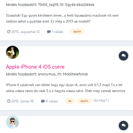
kérdés hozzáadott:
Törölt_tag19
, itt:
Egyéb készülékek
Sziasztok! Egy gyors kérdésem lenne...a fenti típusszámú macbook-ról nem
találom sehol a gyártási évet. Ez még a 2013-as modell?
2015. augusztus 12.
1 válasz
apple
Apple iPhone 4 iOS csere
kérdés hozzáadott:
anonymus
, itt:
Mobiltelefonok
iPhone 4 valakinek van ötlete hogy egy olyan i4, amin volt 6.1.3 majd 7.x.x let
utána vissza csere de csak 5.x.x hagyta vissza rakni. Shsh meg vannak semmire
nem megyek vele. Valakinek valami ötlet ?
(és még 1 )
2015. június 18.
4 válasz
ios
apple