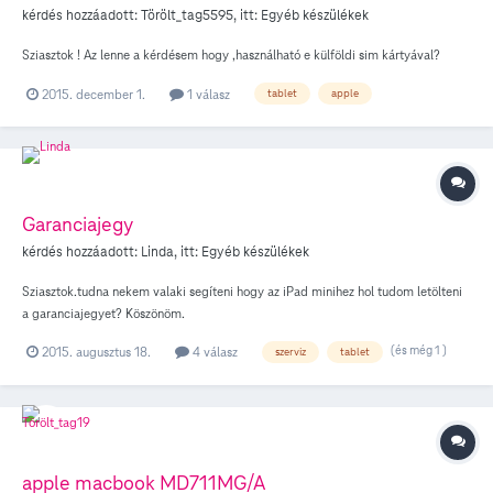
kérdés hozzáadott:
Törölt_tag5595
, itt:
Egyéb készülékek
Sziasztok ! Az lenne a kérdésem hogy ,használható e külföldi sim kártyával?
2015. december 1.
1 válasz
tablet
apple
Garanciajegy
kérdés hozzáadott:
Linda
, itt:
Egyéb készülékek
Sziasztok.tudna nekem valaki segíteni hogy az iPad minihez hol tudom letölteni
a garanciajegyet? Köszönöm.
(és még 1 )
2015. augusztus 18.
4 válasz
szerviz
tablet
apple macbook MD711MG/A