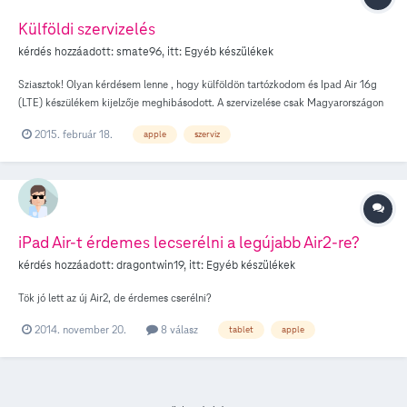
Külföldi szervizelés
kérdés hozzáadott:
smate96
, itt:
Egyéb készülékek
Sziasztok! Olyan kérdésem lenne , hogy külföldön tartózkodom és Ipad Air 16g
(LTE) készülékem kijelzője meghibásodott. A szervizelése csak Magyarországon
lehetséges vagy külföldi T-mobile üzletben is megcsinálják esetleg cserélik ?
2015. február 18.
apple
szerviz
iPad Air-t érdemes lecserélni a legújabb Air2-re?
kérdés hozzáadott:
dragontwin19
, itt:
Egyéb készülékek
Tök jó lett az új Air2, de érdemes cserélni?
2014. november 20.
8 válasz
tablet
apple