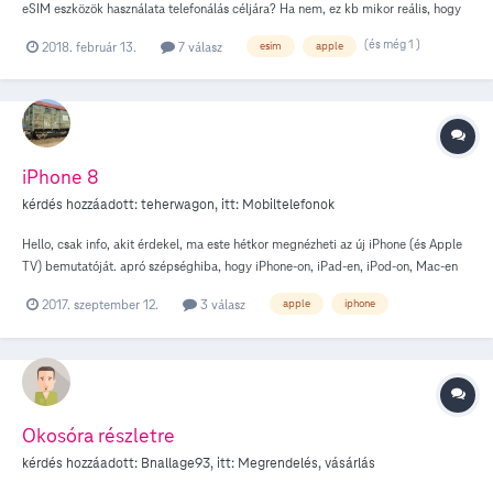
eSIM eszközök használata telefonálás céljára? Ha nem, ez kb mikor reális, hogy
megvalósuljon? Válaszukat előre is köszönöm!
(és még 1 )
2018. február 13.
7 válasz
esim
apple
iPhone 8
kérdés hozzáadott:
teherwagon
, itt:
Mobiltelefonok
Hello, csak info, akit érdekel, ma este hétkor megnézheti az új iPhone (és Apple
TV) bemutatóját. apró szépséghiba, hogy iPhone-on, iPad-en, iPod-on, Mac-en
vagy Apple TV-n megy, mással csak Windows 10-en lévő Microsoft Edge-en.
2017. szeptember 12.
3 válasz
apple
iphone
Okosóra részletre
kérdés hozzáadott:
Bnallage93
, itt:
Megrendelés, vásárlás