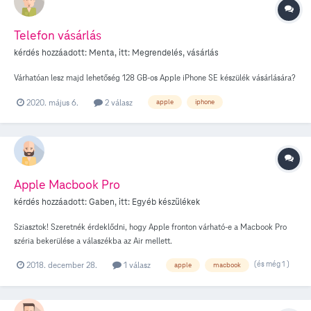
viszont a Sagemcom eszköz mintha valamilyen load balance megoldás miatt
nem megfelelően kezelné a Bonjour üzeneteket. sajnos minden variáció
Telefon vásárlás
fellelhető: - egyik eszköz sem válaszol - csak home assistant válaszol - csak
kérdés hozzáadott:
Menta
, itt:
Megrendelés, vásárlás
AQARA válaszol - minden működik Amit észrevettem, hogy ha Home
Asssitantban beállításokat végzek el a HomeKit modulban, akkor minden okés
Várhatóan lesz majd lehetőség 128 GB-os Apple iPhone SE készülék vásárlására?
mentés után pár percig, viszont utána mintha elfelejtené vagy össze akadna
hova mit kell küldeni (a háztartásban 4 Apple eszköz van ami között mintha
2020. május 6.
2 válasz
apple
iphone
elvesze a csomag)
Apple Macbook Pro
kérdés hozzáadott:
Gaben
, itt:
Egyéb készülékek
Sziasztok! Szeretnék érdeklődni, hogy Apple fronton várható-e a Macbook Pro
széria bekerülése a válaszékba az Air mellett.
(és még 1 )
2018. december 28.
1 válasz
apple
macbook