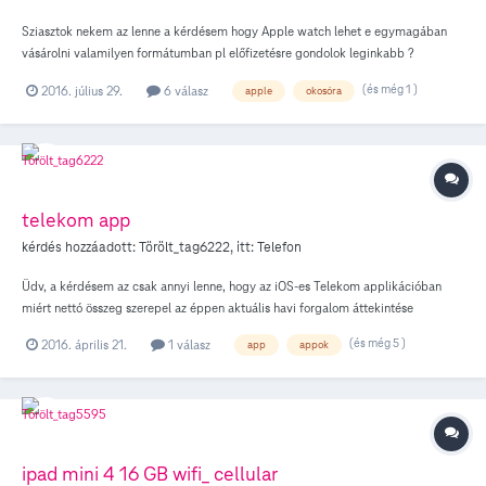
Sziasztok nekem az lenne a kérdésem hogy Apple watch lehet e egymagában
vásárolni valamilyen formátumban pl előfizetésre gondolok leginkabb ?
Köszonom előre is .
(és még 1 )
2016. július 29.
6 válasz
apple
okosóra
telekom app
kérdés hozzáadott:
Törölt_tag6222
, itt:
Telefon
Üdv, a kérdésem az csak annyi lenne, hogy az iOS-es Telekom applikációban
miért nettó összeg szerepel az éppen aktuális havi forgalom áttekintése
képernyőnél, holott a lebeszélhető keret bruttó összegben van megadva? Előre
(és még 5 )
2016. április 21.
1 válasz
app
appok
is köszönöm szépen a segítséget, további szép napot és jó munkát, Üdv, tabidani
ipad mini 4 16 GB wifi_ cellular