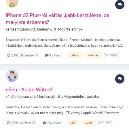
iPhone 6S Plus-ról váltás újabb készülékre, de
melyikre érdemes?
kérdés hozzáadott:
Raelag17
, itt:
Mobiltelefonok
Sziasztok! A közel jövőben szeretnék újabb iPhonet vásárolni, jelenleg a 6s plus
készülékkel rendelkezem. Gondoltam már a legújabbakra, hogy valamelyik közül
azt beszerezni, de pontosan nem tudom melyiket érné meg a legjobban az XS-en
(és még 3 )
2018. december 4.
1 válasz
telefon
vásárlás
gondolkozom jelenleg, ti mit tennétek a helyemben? Köszönöm a válaszokat!
eSim - Apple Watch?
kérdés hozzáadott:
Macskapajti
, itt:
Megrendelés, vásárlás
Sziasztok, Ha már van eSim technológia a Telekom-nál és az új iPhone-okra majd
lehet is aktiválni, akkor miért nincs még LTE verziójú Apple Watch? Szerintem
nem vagyok egyedül, aki inkább preferálna már egy LTE verziós AW-ot.
(és még 1 )
2018. október 29.
24 válasz
esim
apple
Egyáltalán tervbe van? Köszi