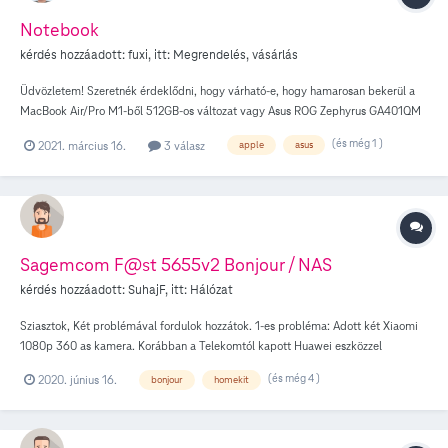
Notebook
kérdés hozzáadott:
fuxi
, itt:
Megrendelés, vásárlás
Üdvözletem! Szeretnék érdeklődni, hogy várható-e, hogy hamarosan bekerül a
MacBook Air/Pro M1-ből 512GB-os változat vagy Asus ROG Zephyrus GA401QM
széria (AMD Ryzen 5000 sorozattal szerelt)? Köszönettel, Fuxi
(és még 1 )
2021. március 16.
3 válasz
apple
asus
Sagemcom F@st 5655v2 Bonjour / NAS
kérdés hozzáadott:
SuhajF
, itt:
Hálózat
Sziasztok, Két problémával fordulok hozzátok. 1-es probléma: Adott két Xiaomi
1080p 360 as kamera. Korábban a Telekomtól kapott Huawei eszközzel
tökéletesen működött a NAS felfedezés és fileok eszközre mentése - most sajnos
(és még 4 )
2020. június 16.
bonjour
homekit
a 3 gép közül egyiket sem látja a kamera, a gépek látják egymást és megosztott
meghajtóikat - mappáikat. 2-es, nagyobb prbléma: Apple okos eszközökön
szeretnék két Home Bridget használni - egy AQARA HUB (homekit kompatibilis)
és egy Home Assistant szervert - sikeresen hozzáadok mindent a hálózathoz,