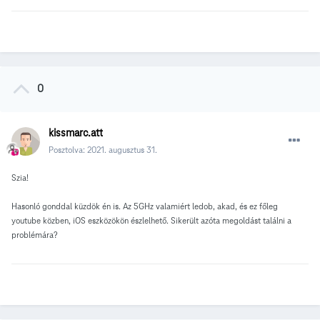
0
kissmarc.att
Posztolva:
2021. augusztus 31.
Szia!
Hasonló gonddal küzdök én is. Az 5GHz valamiért ledob, akad, és ez főleg
youtube közben, iOS eszközökön észlelhető. Sikerült azóta megoldást találni a
problémára?