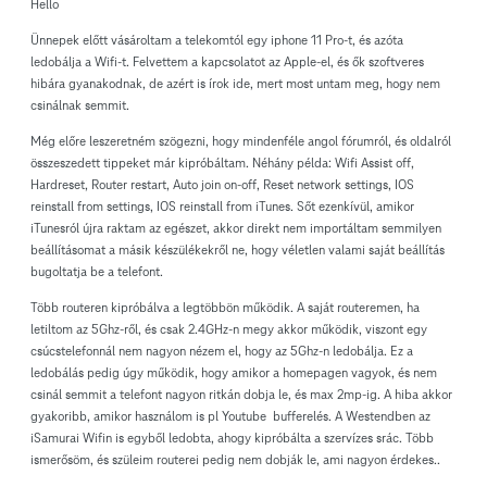
Hello
Ünnepek előtt vásároltam a telekomtól egy iphone 11 Pro-t, és azóta
ledobálja a Wifi-t. Felvettem a kapcsolatot az Apple-el, és ők szoftveres
hibára gyanakodnak, de azért is írok ide, mert most untam meg, hogy nem
csinálnak semmit.
Még előre leszeretném szögezni, hogy mindenféle angol fórumról, és oldalról
összeszedett tippeket már kipróbáltam. Néhány példa: Wifi Assist off,
Hardreset, Router restart, Auto join on-off, Reset network settings, IOS
reinstall from settings, IOS reinstall from iTunes. Sőt ezenkívül, amikor
iTunesról újra raktam az egészet, akkor direkt nem importáltam semmilyen
beállításomat a másik készülékekről ne, hogy véletlen valami saját beállítás
bugoltatja be a telefont.
Több routeren kipróbálva a legtöbbön működik. A saját routeremen, ha
letiltom az 5Ghz-ről, és csak 2.4GHz-n megy akkor működik, viszont egy
csúcstelefonnál nem nagyon nézem el, hogy az 5Ghz-n ledobálja. Ez a
ledobálás pedig úgy működik, hogy amikor a homepagen vagyok, és nem
csinál semmit a telefont nagyon ritkán dobja le, és max 2mp-ig. A hiba akkor
gyakoribb, amikor használom is pl Youtube bufferelés. A Westendben az
iSamurai Wifin is egyből ledobta, ahogy kipróbálta a szervízes srác. Több
ismerősöm, és szüleim routerei pedig nem dobják le, ami nagyon érdekes..