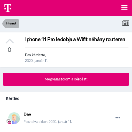
Internet
Iphone 11 Pro ledobja a Wifit néhány routeren
0
Dev
kérdezte,
2020. január 11.
Megválaszolom a kérdést!
Kérdés
Dev
Posztolva ekkor:
2020. január 11.