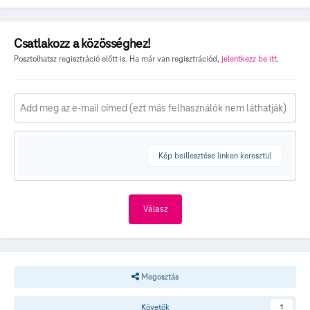
Csatlakozz a közösséghez!
Posztolhatsz regisztráció előtt is. Ha már van regisztrációd,
jelentkezz be itt
.
Kép beillesztése linken keresztül
Válasz
Megosztás
Követők
1