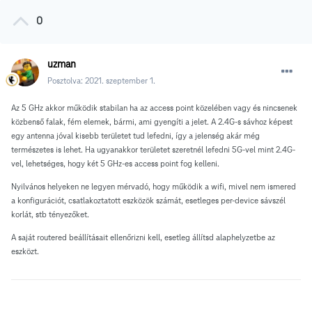
0
uzman
Posztolva:
2021. szeptember 1.
Az 5 GHz akkor működik stabilan ha az access point közelében vagy és nincsenek
közbenső falak, fém elemek, bármi, ami gyengíti a jelet. A 2.4G-s sávhoz képest
egy antenna jóval kisebb területet tud lefedni, így a jelenség akár még
természetes is lehet. Ha ugyanakkor területet szeretnél lefedni 5G-vel mint 2.4G-
vel, lehetséges, hogy két 5 GHz-es access point fog kelleni.
Nyilvános helyeken ne legyen mérvadó, hogy működik a wifi, mivel nem ismered
a konfigurációt, csatlakoztatott eszközök számát, esetleges per-device sávszél
korlát, stb tényezőket.
A saját routered beállításait ellenőrizni kell, esetleg állítsd alaphelyzetbe az
eszközt.