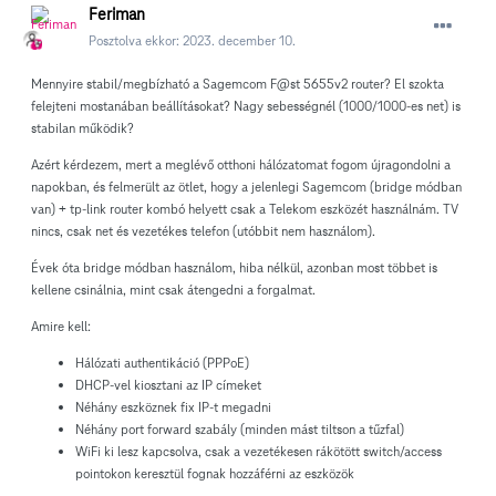
Feriman
Posztolva ekkor:
2023. december 10.
Mennyire stabil/megbízható a Sagemcom F@st 5655v2 router? El szokta
felejteni mostanában beállításokat? Nagy sebességnél (1000/1000-es net) is
stabilan működik?
Azért kérdezem, mert a meglévő otthoni hálózatomat fogom újragondolni a
napokban, és felmerült az ötlet, hogy a jelenlegi Sagemcom (bridge módban
van) + tp-link router kombó helyett csak a Telekom eszközét használnám. TV
nincs, csak net és vezetékes telefon (utóbbit nem használom).
Évek óta bridge módban használom, hiba nélkül, azonban most többet is
kellene csinálnia, mint csak átengedni a forgalmat.
Amire kell:
Hálózati authentikáció (PPPoE)
DHCP-vel kiosztani az IP címeket
Néhány eszköznek fix IP-t megadni
Néhány port forward szabály (minden mást tiltson a tűzfal)
WiFi ki lesz kapcsolva, csak a vezetékesen rákötött switch/access
pointokon keresztül fognak hozzáférni az eszközök