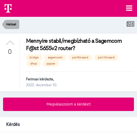
Hálózat
Mennyire stabil/megbízható a Sagemcom
F@st 5655v2 router?
0
bridge
sagemcom
portforward
port forward
dhcp
pppoe
Feriman
kérdezte,
2023. december 10.
Megválaszolom a kérdést!
Kérdés