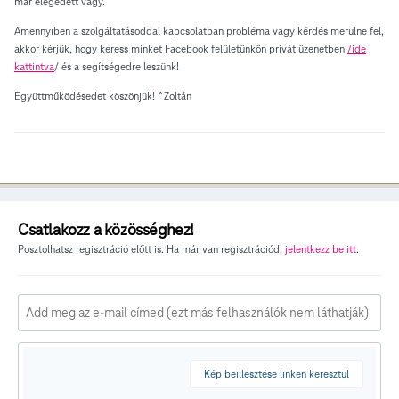
már elégedett vagy.
Amennyiben a szolgáltatásoddal kapcsolatban probléma vagy kérdés merülne fel,
akkor kérjük, hogy keress minket Facebook felületünkön privát üzenetben
/ide
kattintva
/ és a segítségedre leszünk!
Együttműködésedet köszönjük! ^Zoltán
Csatlakozz a közösséghez!
Posztolhatsz regisztráció előtt is. Ha már van regisztrációd,
jelentkezz be itt
.
Kép beillesztése linken keresztül