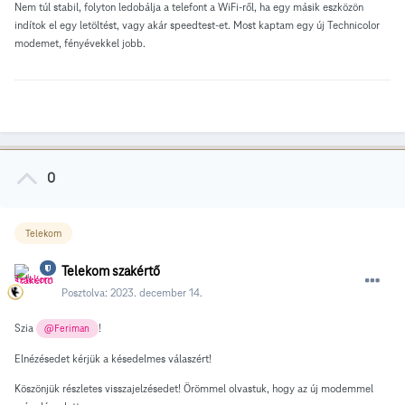
Nem túl stabil, folyton ledobálja a telefont a WiFi-ről, ha egy másik eszközön
indítok el egy letöltést, vagy akár speedtest-et. Most kaptam egy új Technicolor
modemet, fényévekkel jobb.
0
Telekom
Telekom szakértő
Posztolva:
2023. december 14.
Szia
!
@Feriman
Elnézésedet kérjük a késedelmes válaszért!
Köszönjük részletes visszajelzésedet! Örömmel olvastuk, hogy az új modemmel