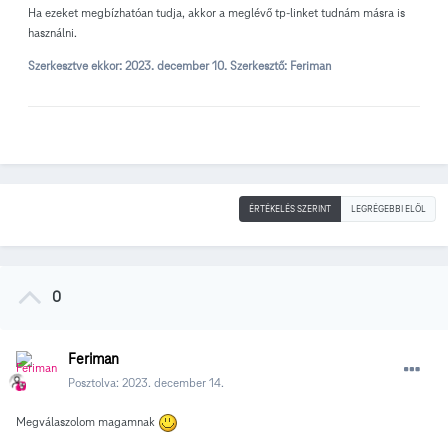
Ha ezeket megbízhatóan tudja, akkor a meglévő tp-linket tudnám másra is
használni.
Szerkesztve ekkor:
2023. december 10.
Szerkesztő: Feriman
ÉRTÉKELÉS SZERINT
LEGRÉGEBBI ELÖL
0
Feriman
Posztolva:
2023. december 14.
Megválaszolom magamnak