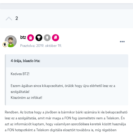
2
btz
Posztolva:
2019. október 19.
4 órája, blaszlo írta:
Kedves BTZ!
Eszem ágában sincs kikapcsoltatni, örülök hogy újra elérhető lesz ez a
szolgáltatás!
Köszönöm az infókat!
Rendben. Az biztos hogy a jövőben is bármikor bárki számára ki és bekapcsolható
lesz ez a szolgáltatás, amit már maga a FON fog üzemeltetni nem a Telekom. Én
azt az információt kaptam, hogy valamilyen szerződéses keretek között használja
a FON hotspotként a Telekom digitális elosztóit továbbra is, míg régebben