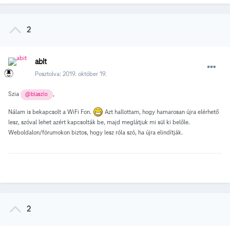
2
abit
Posztolva:
2019. október 19.
Szia
,
@blaszlo
Nálam is bekapcsolt a WiFi Fon.
Azt hallottam, hogy hamarosan újra elérhető
lesz, szóval lehet azért kapcsolták be, majd meglátjuk mi sül ki belőle.
Weboldalon/fórumokon biztos, hogy lesz róla szó, ha újra elindítják.
2