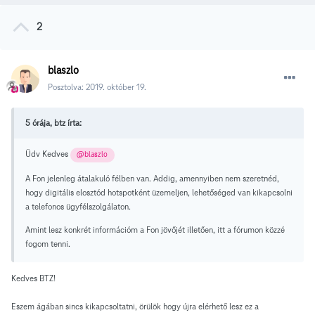
2
blaszlo
Posztolva:
2019. október 19.
5 órája, btz írta:
Üdv Kedves
@blaszlo
A Fon jelenleg átalakuló félben van. Addig, amennyiben nem szeretnéd,
hogy digitális elosztód hotspotként üzemeljen, lehetőséged van kikapcsolni
a telefonos ügyfélszolgálaton.
Amint lesz konkrét információm a Fon jövőjét illetően, itt a fórumon közzé
fogom tenni.
Kedves BTZ!
Eszem ágában sincs kikapcsoltatni, örülök hogy újra elérhető lesz ez a