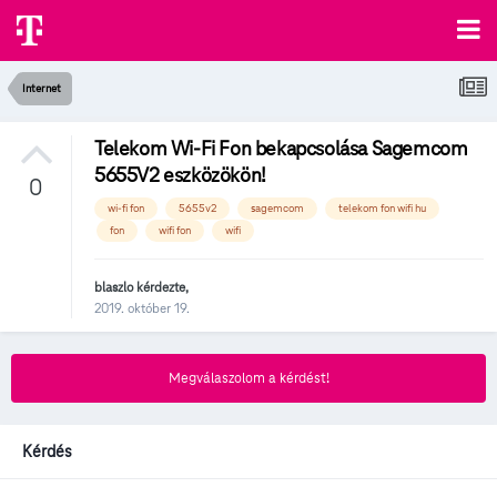
Internet
Telekom Wi-Fi Fon bekapcsolása Sagemcom
5655V2 eszközökön!
0
wi-fi fon
5655v2
sagemcom
telekom fon wifi hu
fon
wifi fon
wifi
blaszlo
kérdezte,
2019. október 19.
Megválaszolom a kérdést!
Kérdés