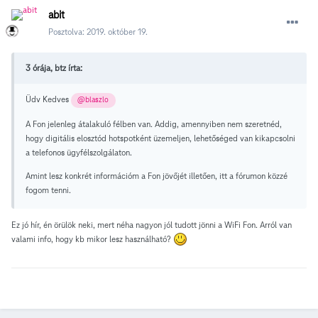
abit
Posztolva:
2019. október 19.
3 órája, btz írta:
Üdv Kedves
@blaszlo
A Fon jelenleg átalakuló félben van. Addig, amennyiben nem szeretnéd,
hogy digitális elosztód hotspotként üzemeljen, lehetőséged van kikapcsolni
a telefonos ügyfélszolgálaton.
Amint lesz konkrét információm a Fon jövőjét illetően, itt a fórumon közzé
fogom tenni.
Ez jó hír, én örülök neki, mert néha nagyon jól tudott jönni a WiFi Fon. Arról van
valami info, hogy kb mikor lesz használható?