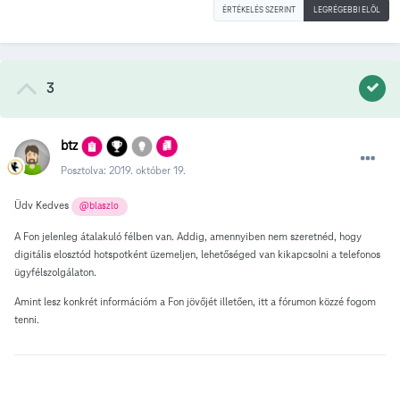
ÉRTÉKELÉS SZERINT
LEGRÉGEBBI ELÖL
3
btz
Posztolva:
2019. október 19.
Üdv Kedves
@blaszlo
A Fon jelenleg átalakuló félben van. Addig, amennyiben nem szeretnéd, hogy
digitális elosztód hotspotként üzemeljen, lehetőséged van kikapcsolni a telefonos
ügyfélszolgálaton.
Amint lesz konkrét információm a Fon jövőjét illetően, itt a fórumon közzé fogom
tenni.