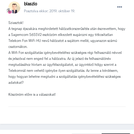
blaszlo
Posztolva ekkor:
2019. október 19.
Sziasztok!
A tegnap éjszakára meghirdetett hálózatkorszerűsítés után észrevettem, hogy
a Sagemcom 5655V2 eszközöm elkezdett sugározni egy titkosítatlan
Telekom Fon WiFi HU nevű hálózatot a sajátom mellé, ugyanazon számú
csatornákon.
A Wifi Fon szolgáltatás igénybevételéhez szükséges régi felhasználó névvel
és jelszóval nem enged fel a hálózatra. Az új jelszó és felhasználónév
megtudásához hívtam az ügyfélszolgálatot, az ügyintéző hölgy szerint a
Telekomnál nem vehető igénybe ilyen szolgáltatás. Az lenne a kérdésem,
hogy hogyan lehetne megtudni a szolgáltatás igénybevételéhez szükséges
adatokat?
Köszönöm előre is a válaszokat!