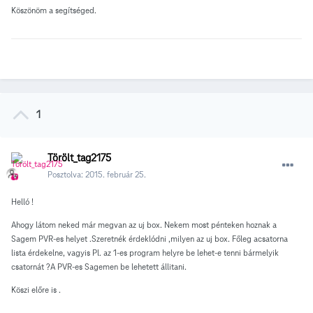
Köszönöm a segítséged.
1
Törölt_tag2175
Posztolva:
2015. február 25.
Helló !
Ahogy látom neked már megvan az uj box. Nekem most pénteken hoznak a
Sagem PVR-es helyet .Szeretnék érdeklódni ,milyen az uj box. Főleg acsatorna
lista érdekelne, vagyis Pl. az 1-es program helyre be lehet-e tenni bármelyik
csatornát ?A PVR-es Sagemen be lehetett állitani.
Köszi előre is .