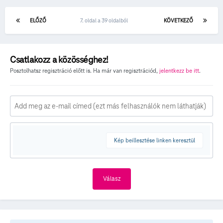
ELŐZŐ
7. oldal a 39 oldalból
KÖVETKEZŐ
Csatlakozz a közösséghez!
Posztolhatsz regisztráció előtt is. Ha már van regisztrációd,
jelentkezz be itt
.
Kép beillesztése linken keresztül
Válasz