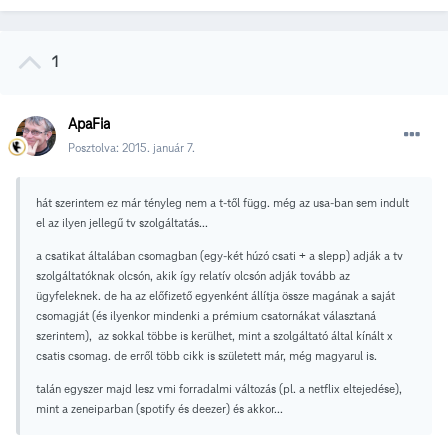
1
ApaFia
Posztolva:
2015. január 7.
hát szerintem ez már tényleg nem a t-től függ. még az usa-ban sem indult
el az ilyen jellegű tv szolgáltatás...
a csatikat általában csomagban (egy-két húzó csati + a slepp) adják a tv
szolgáltatóknak olcsón, akik így relatív olcsón adják tovább az
ügyfeleknek. de ha az előfizető egyenként állítja össze magának a saját
csomagját (és ilyenkor mindenki a prémium csatornákat választaná
szerintem), az sokkal többe is kerülhet, mint a szolgáltató által kínált x
csatis csomag. de erről több cikk is született már, még magyarul is.
talán egyszer majd lesz vmi forradalmi változás (pl. a netflix eltejedése),
mint a zeneiparban (spotify és deezer) és akkor...