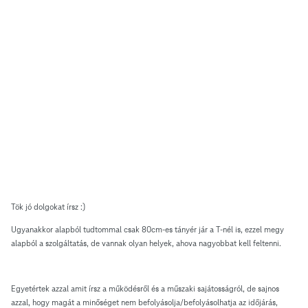
Tök jó dolgokat írsz :)
Ugyanakkor alapból tudtommal csak 80cm-es tányér jár a T-nél is, ezzel megy
alapból a szolgáltatás, de vannak olyan helyek, ahova nagyobbat kell feltenni.
Egyetértek azzal amit írsz a működésről és a műszaki sajátosságról, de sajnos
azzal, hogy magát a minőséget nem befolyásolja/befolyásolhatja az időjárás,