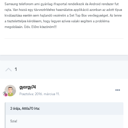
Samsung telefonom ami gyárilag ifraportal rendelkezik és Android rendszer fut
rajta. Van hozzá egy távvezérléshez használatos applikáció azonban az adott típus
kiválasztása esetén sem hajlandó vezérelni a Set Top Box vevőegységet. Az lenne
a tiszteletteljes kérdésem, hogy legyen szíves valaki segíteni a probléma
megoldásán. Üdv. Előre köszönöm!!!
1
gyorgy74
Posztolva:
2016. március 11.
2 órája, Attila70 írta:
Szia!