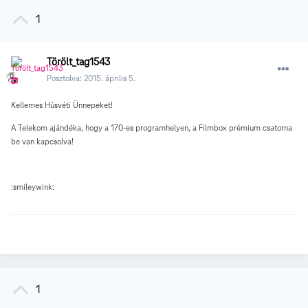
1
Törölt_tag1543
Posztolva:
2015. április 5.
Kellemes Húsvéti Ünnepeket!
A Telekom ajándéka, hogy a 170-es programhelyen, a Filmbox prémium csatorna
be van kapcsolva!
:smileywink:
1