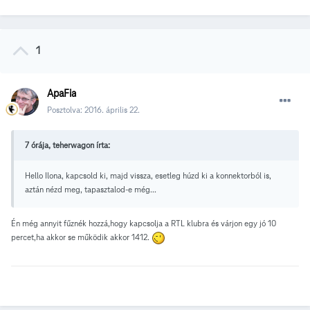
1
ApaFia
Posztolva:
2016. április 22.
7 órája, teherwagon írta:
Hello Ilona, kapcsold ki, majd vissza, esetleg húzd ki a konnektorból is,
aztán nézd meg, tapasztalod-e még...
Én még annyit fűznék hozzá,hogy kapcsolja a RTL klubra és várjon egy jó 10
percet,ha akkor se működik akkor 1412.