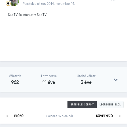
Posztolva ekkor:
2014. november 14.
Sat TV és Interaktív Sat TV
Válaszok
Létrehozva
Utolsó válasz
962
11 éve
3 éve
ÉRTÉKELÉS SZERINT
LEGRÉGEBBI ELÖL
ELŐZŐ
7. oldal a 39 oldalból
KÖVETKEZŐ