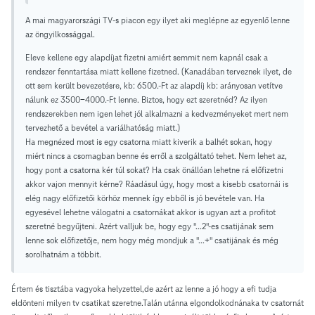
A mai magyarországi TV-s piacon egy ilyet aki meglépne az egyenlő lenne
az öngyilkossággal.
Eleve kellene egy alapdíjat fizetni amiért semmit nem kapnál csak a
rendszer fenntartása miatt kellene fizetned. (Kanadában terveznek ilyet, de
ott sem került bevezetésre, kb: 6500.-Ft az alapdíj kb: arányosan vetítve
nálunk ez 3500-4000.-Ft lenne. Biztos, hogy ezt szeretnéd? Az ilyen
rendszerekben nem igen lehet jól alkalmazni a kedvezményeket mert nem
tervezhető a bevétel a variálhatóság miatt.)
Ha megnézed most is egy csatorna miatt kiverik a balhét sokan, hogy
miért nincs a csomagban benne és erről a szolgáltató tehet. Nem lehet az,
hogy pont a csatorna kér túl sokat? Ha csak önállóan lehetne rá előfizetni
akkor vajon mennyit kérne? Ráadásul úgy, hogy most a kisebb csatornái is
elég nagy előfizetői körhöz mennek így ebből is jó bevétele van. Ha
egyesével lehetne válogatni a csatornákat akkor is ugyan azt a profitot
szeretné begyűjteni. Azért valljuk be, hogy egy "...2"-es csatijának sem
lenne sok előfizetője, nem hogy még mondjuk a "...+" csatijának és még
sorolhatnám a többit.
Értem és tisztába vagyoka helyzettel,de azért az lenne a jó hogy a efi tudja
eldönteni milyen tv csatikat szeretne.Talán utánna elgondolkodnánaka tv csatornát