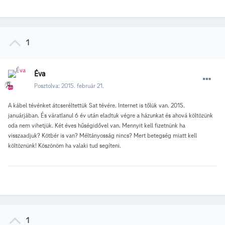
1
Éva
Posztolva:
2015. február 21.
A kábel tévénket átcseréltettük Sat tévére. Internet is tőlük van. 2015.
januárjában. És váratlanul 6 év után eladtuk végre a házunkat és ahová költözünk
oda nem vihetjük. Két éves hűségidővel van. Mennyit kell fizetnünk ha
visszaadjuk? Kötbér is van? Méltányosság nincs? Mert betegség miatt kell
költöznünk! Köszönöm ha valaki tud segíteni.
1