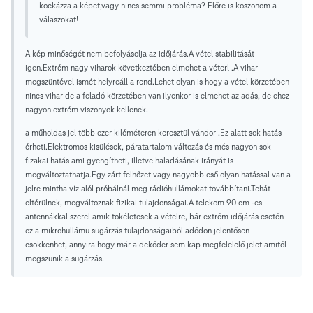
kockázza a képet,vagy nincs semmi probléma? Előre is köszönöm a
válaszokat!
A kép minőségét nem befolyásolja az időjárás.A vétel stabilitását
igen.Extrém nagy viharok következtében elmehet a véterl .A vihar
megszüntével ismét helyreáll a rend.Lehet olyan is hogy a vétel körzetében
nincs vihar de a feladó körzetében van ilyenkor is elmehet az adás, de ehez
nagyon extrém viszonyok kellenek.
a műholdas jel több ezer kilóméteren keresztül vándor .Ez alatt sok hatás
érheti.Elektromos kisülések, páratartalom változás és més nagyon sok
fizakai hatás ami gyengítheti, illetve haladásának irányát is
megváltoztathatja.Egy zárt felhőzet vagy nagyobb eső olyan hatással van a
jelre mintha víz alól próbálnál meg rádióhullámokat továbbítani.Tehát
eltérülnek, megváltoznak fizikai tulajdonságai.A telekom 90 cm -es
antennákkal szerel amik tökéletesek a vételre, bár extrém időjárás esetén
ez a mikrohullámu sugárzás tulajdonságaiból adódon jelentősen
csökkenhet, annyira hogy már a dekóder sem kap megfelelelő jelet amitől
megszünik a sugárzás.