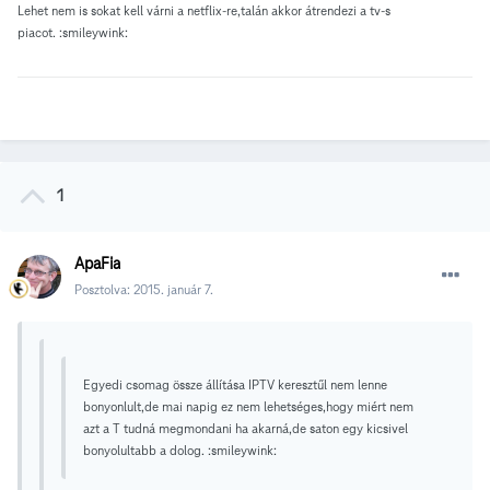
Lehet nem is sokat kell várni a netflix-re,talán akkor átrendezi a tv-s
piacot. :smileywink:
1
ApaFia
Posztolva:
2015. január 7.
Egyedi csomag össze állítása IPTV keresztűl nem lenne
bonyonlult,de mai napig ez nem lehetséges,hogy miért nem
azt a T tudná megmondani ha akarná,de saton egy kicsivel
bonyolultabb a dolog. :smileywink: