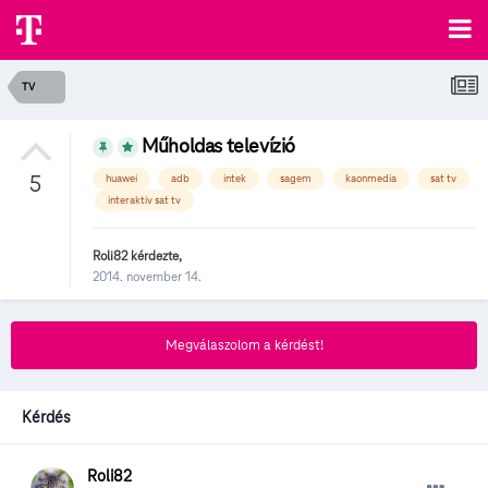
TV
Műholdas televízió
5
huawei
adb
intek
sagem
kaonmedia
sat tv
interaktív sat tv
Roli82
kérdezte,
2014. november 14.
Megválaszolom a kérdést!
Kérdés
Roli82