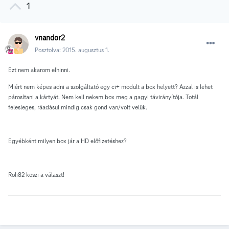
1
vnandor2
Posztolva:
2015. augusztus 1.
Ezt nem akarom elhinni.
Miért nem képes adni a szolgáltató egy ci+ modult a box helyett? Azzal is lehet
párosítani a kártyát. Nem kell nekem box meg a gagyi távirányítója. Totál
felesleges, ráadásul mindig csak gond van/volt velük.
Egyébként milyen box jár a HD előfizetéshez?
Roli82 köszi a választ!