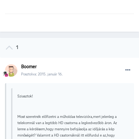
1
Boomer
Posztolva:
2015. január 16.
Sziasztok!
Most szeretnék előfizetni a műholdas televizióra,mert jelenleg a
telekomnál van a legtöbb HD csatorna a legkedvezőbb áron. Az
lenne a kérdésem,hogy mennyire befojásolja az időjárás a kép
minőségét? Valamint a HD csatornáknál itt előfurdul e az,hogy