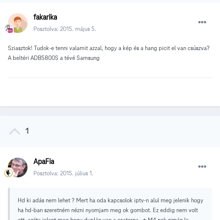
fakarika
Posztolva:
2015. május 5.
Sziasztok! Tudok-e tenni valamit azzal, hogy a kép és a hang picit el van csúszva?
A beltéri ADB5800S a tévé Samsung
1
ApaFia
Posztolva:
2015. július 1.
Hd ki adás nem lehet ? Mert ha oda kapcsolok iptv-n alul meg jelenik hogy
ha hd-ban szeretném nézni nyomjam meg ok gombot. Ez eddig nem volt
ott, azóta jelent meg hogy duplán van a csatorna. + M4 nek simán le