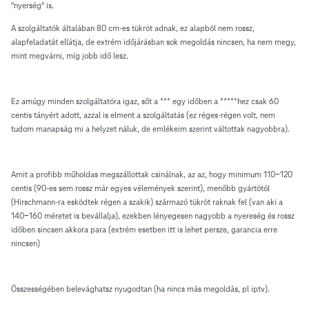
"nyerség" is.
A szolgáltatók általában 80 cm-es tükröt adnak, ez alapból nem rossz,
alapfeladatát ellátja, de extrém időjárásban sok megoldás nincsen, ha nem megy,
mint megvárni, míg jobb idő lesz.
Ez amúgy minden szolgáltatóra igaz, sőt a *** egy időben a *****hez csak 60
centis tányért adott, azzal is elment a szolgáltatás (ez réges-régen volt, nem
tudom manapság mi a helyzet náluk, de emlékeim szerint váltottak nagyobbra).
Amit a profibb műholdas megszállottak csinálnak, az az, hogy minimum 110-120
centis (90-es sem rossz már egyes vélemények szerint), menőbb gyártótól
(Hirschmann-ra esködtek régen a szakik) származó tükröt raknak fel (van aki a
140-160 méretet is bevállalja), ezekben lényegesen nagyobb a nyereség és rossz
időben sincsen akkora para (extrém esetben itt is lehet persze, garancia erre
nincsen)
Összességében belevághatsz nyugodtan (ha nincs más megoldás, pl iptv).