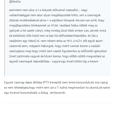
@Andris
szerintem nem akar a t a helyzeti előnyével visszaélni... nagy
valószínűséggel nem akar olyan megállapodást kötni, ami a csomagok
díjának emelkedésével járna + a sajtóban hónapok óta szó van arról, hogy
megállapodásra törekszenek az rtl-lel. ráadásul hiába nőttek meg az
igények a hd csatik irányt, még mindig jóval több ember van, akinek nincs
és belátható időn belül nem is lesz hd előfizetése/készüléke. én (és a
családom egy része) pl. nem nézem soha az rtl-t, a tv2-t, sőt egyik sport
csatornát sem, mégsem háborgok, hogy miért vannak benne a családi
csomagban meg hogy miért nem veszik figyelembe az előfizetői igényeket
(mert optimista vagyok és bízom benne, hogy előbb-utóbb megvalósul az
egyedi csomagok összeállítása - vagyis egy kicsit bilibe lóg a kezem
Egyedi csomag össze állítása IPTV keresztűl nem lenne bonyonlult,de mai napig
ez nem lehetséges,hogy miért nem azt a T tudná megmondani ha akarná,de saton
egy kicsivel bonyolultabb a dolog. :smileywink: