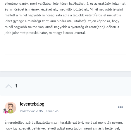
ellentmondanék, mert valójában jelentősen hat/hathat rá, és az eszközök jelszintet
és minőséget is mérnek, érzékelnek, megkülönböztetnek. Minél nagyobb jelszint
mellett a minél nagyobb minőségi ráta adja a legjobb vételt (erős jel mellett is
lehet gyenge a minőségi szint, ami hibára utal, utalhat). Itt jön képbe az, hogy
minél nagyobb tükröd van, annál nagyobb a nyereség és rossz(abb) időben is
jobb jelszintet produkálhatsz, mint egy kisebb lavorral.
1
leventebalog
Posztolva:
2015. január 26.
Én eredetileg azért választottam az interaktív sat tv-t, mert azt mondták nekem,
hogy így az egyik beltérivel felvett adást meg tudom nézni a másik beltérivel,