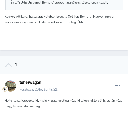
Én a "SURE Universal Remote" appot használom, tökéletesen kezeli.
Kedves Attila70! Ez az app valóban kezeli a Set Top Box-ott. Nagyon szépen
köszönöm a segítségét! Hálám örökké üldözni fog. Üdv.
1
teherwagon
Posztolva:
2016. április 22.
Hello Ilona, kapcsold ki, majd vissza, esetleg húzd ki a konnektorból is, aztán nézd
meg, tapasztalod-e még...