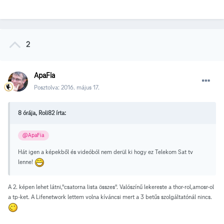
2
ApaFia
Posztolva:
2016. május 17.
8 órája, Roli82 írta:
@ApaFia
Hát igen a képekből és videóból nem derül ki hogy ez Telekom Sat tv
lenne!
A 2. képen lehet látni,"csatorna lista összes". Valószínű lekereste a thor-rol,amosr-ol
a tp-ket. A Lifenetwork lettem volna kíváncsi mert a 3 betűs szolgáltatónál nincs.