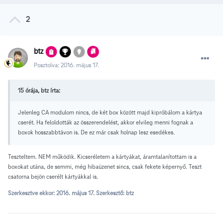
2
btz
Posztolva:
2016. május 17.
15 órája, btz írta:
Jelenleg CA modulom nincs, de két box között majd kipróbálom a kártya
cserét. Ha feloldották az összerendelést, akkor elvileg menni fognak a
boxok hosszabbtávon is. De ez már csak holnap lesz esedékes.
Teszteltem. NEM működik. Kicseréletem a kártyákat, áramtalanítottam is a
boxokat utána, de semmi, még hibaüzenet sincs, csak fekete képernyő. Teszt
csatorna bejön cserélt kártyákkal is.
Szerkesztve ekkor:
2016. május 17.
Szerkesztő: btz