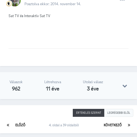
Posztolva ekkor:
2014. november 14.
Sat TV és Interaktív Sat TV
Válaszok
Létrehozva
Utolsó válasz
962
11 éve
3 éve
ÉRTÉKELÉS SZERINT
LEGRÉGEBBI ELÖL
ELŐZŐ
4. oldal a 39 oldalból
KÖVETKEZŐ