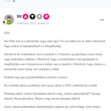
2
btz
Posztolva:
2017. január 10.
Üdv!
Van több box is a háztartásn vagy csak egy? Ha van több box is, akkor ellenőrizd,
hogy azokon is tapasztalható e a hibajelenség.
Ellenőrizd le a kábeleket, nem e lazultak ki. A boxtól a paraboláig nincs e törés
vagy szakadás a kábelen. Ellenőrizd, hogy a parabolánál a fej egységben is
megfelelően van e becsavarva a kábel, nem e lazult ki. Ellenőrizd, hogy mincs e a
parabolán olyan dolog, ami zarhatja a vételt.
Próbálj meg egy gyáribeállítást is csinálni a boxon.
Ha a fentiek által a probléma nem javul, akkor a 1412-n jelentsd be a hibát
Pontosan akkor milyen hibaüzenet jelenik meg, melyik csatornáknál? Gyenge
jelszint, Nincs aktiválva. Melyik megy simán hibaüzet nélkül?
A box menürendszerében lekérdezhető a jelszint és a jelminőség. Ezek értéke