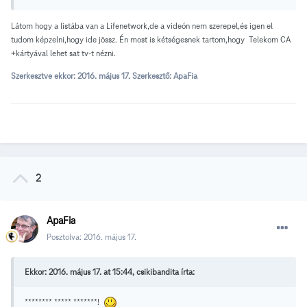
Látom hogy a listába van a Lifenetwork,de a videón nem szerepel,és igen el
tudom képzelni,hogy ide jössz. Én most is kétségesnek tartom,hogy Telekom CA
+kártyával lehet sat tv-t nézni.
Szerkesztve ekkor:
2016. május 17.
Szerkesztő: ApaFia
2
ApaFia
Posztolva:
2016. május 17.
Ekkor: 2016. május 17. at 15:44, csikibandita írta:
******** ***** *******!