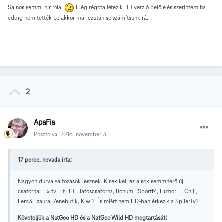
Sajnos semmi hír róla.
Elég régóta létezik HD verzió belőle és szerintem ha
eddig nem tették be akkor már ezután se számítsunk rá.
2
ApaFia
Posztolva:
2016. november 3.
17 perce, nevada írta:
Nagyon durva változások lesznek. Kinek kell ez a sok semmitérő új
csatorna: Fix.tv, Fit HD, Hatoscsatorna, Bónum, SportM, Humor+ , Chili,
Fem3, Izaura, Zenebutik, Kiwi? És miért nem HD-ban érkezik a SpílerTv?
Követeljük a NatGeo HD és a NatGeo Wild HD megtartását!