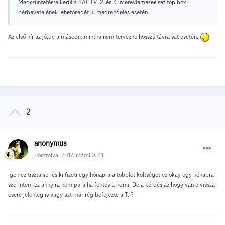
Megszüntetésre kerül a SAT TV 2. és 3. merevlemezes set top box
bérbevételének lehetőségét új megrendelés esetén.
Az első hír az jó,de a második,mintha nem tervezne hosszú távra sat esetén.
2
anonymus
Posztolva:
2017. március 31.
Igen ez tiszta sor és ki fizeti egy hónapra a többlet költséget ez okay egy hónapra
szerintem ez annyira nem para ha fontos a hdmi. De a kérdés az hogy van e vissza
csere jelenleg is vagy azt már rég befejezte a T. ?