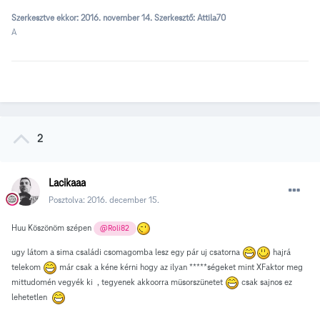
Szerkesztve ekkor:
2016. november 14.
Szerkesztő: Attila70
A
2
Lacikaaa
Posztolva:
2016. december 15.
Huu Köszönöm szépen
@Roli82
ugy látom a sima családi csomagomba lesz egy pár uj csatorna
hajrá
telekom
már csak a kéne kérni hogy az ilyan *****ségeket mint XFaktor meg
mittudomén vegyék ki , tegyenek akkoorra müsorszünetet
csak sajnos ez
lehetetlen