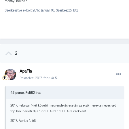
mennyi beked?
Szerkesztve ekkor:
2017. január 10.
Szerkesztő: btz
2
ApaFia
Posztolva:
2017. február 5.
45 perce, Roli82 írta:
2017. Február 1-jét követő megrendelés esetén az első merevlemezes set
top box bérleti díja 1.550 Ft-ról 1.100 Ft-ra csökken!
2017. Április 1.-től