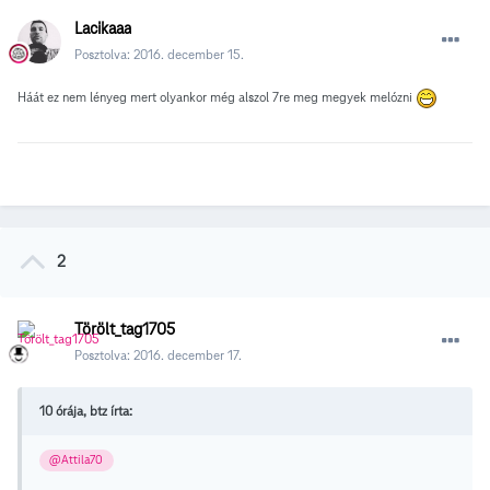
Lacikaaa
Posztolva:
2016. december 15.
Háát ez nem lényeg mert olyankor még alszol 7re meg megyek melózni
2
Törölt_tag1705
Posztolva:
2016. december 17.
10 órája, btz írta:
@Attila70