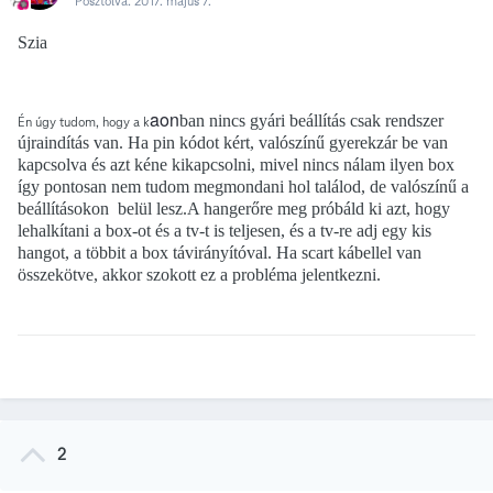
Posztolva:
2017. május 7.
Szia
aon
ban nincs gyári beállítás csak rendszer
Én úgy tudom, hogy a k
újraindítás van. Ha pin kódot kért, valószínű gyerekzár be van
kapcsolva és azt kéne kikapcsolni, mivel nincs nálam ilyen box
így pontosan nem tudom megmondani hol találod, de valószínű a
beállításokon
belül lesz.A hangerőre meg próbáld ki azt, hogy
lehalkítani a box-ot és a tv-t is teljesen, és a tv-re adj egy kis
hangot, a többit a box távirányítóval. Ha scart kábellel van
összekötve, akkor szokott ez a probléma jelentkezni.
2