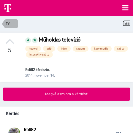
TV
Műholdas televízió
5
huawei
adb
intek
sagem
kaonmedia
sat tv
interaktív sat tv
Roli82
kérdezte,
2014. november 14.
Megválaszolom a kérdést!
Kérdés
Roli82