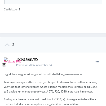
Csatlakozom!
2
Törölt_tag1705
Posztolva:
2016. november 14.
Egyidoben vagy scart vagy csak hdmi kabellel legyen osszekotve.
Taviranyiton vagy a stb-n a disp gomb nyomkodasakor tudsz valtani az analog
vagy digitalis kimenet kozott. Az stb kijelzon megjelennek kiirasok az sd1, sd2,
sd3 analog kimenetet engedelyezi. A 576, 720, 1080 a digitalis kimenetet.
Analog scart eseten a menu-》beallitasok (1234) -》A megjelenito beallitasai
reszben tudod a tv keparanyt es a megjelenitesi modot allitani.