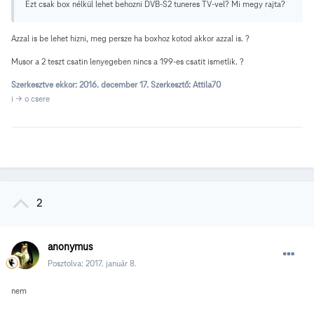
Ezt csak box nélkül lehet behozni DVB-S2 tuneres TV-vel? Mi megy rajta?
Azzal is be lehet hizni, meg persze ha boxhoz kotod akkor azzal is. ?
Musor a 2 teszt csatin lenyegeben nincs a 199-es csatit ismetlik. ?
Szerkesztve ekkor:
2016. december 17.
Szerkesztő: Attila70
i -> o csere
2
anonymus
Posztolva:
2017. január 8.
nem