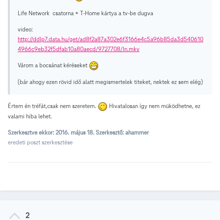
Life Network csatorna + T-Home kártya a tv-be dugva
video:
http://ddlp7.data.hu/get/ad8f2a87a302e6f3166e4c5a96b85da3d540610
4966c9eb32f5dfab10a80aecd/9727708/ln.mkv
Várom a bocsánat kéréseket
(bár ahogy ezen rövid idő alatt megismertelek titeket, nektek ez sem elég)
Értem én tréfát,csak nem szeretem.
Hivatalosan így nem müködhetne, ez
valami hiba lehet.
Szerkesztve ekkor:
2016. május 18.
Szerkesztő: ahammer
eredeti poszt szerkesztése
2