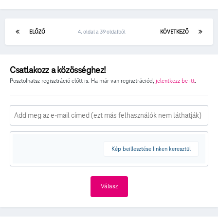
ELŐZŐ
4. oldal a 39 oldalból
KÖVETKEZŐ
Csatlakozz a közösséghez!
Posztolhatsz regisztráció előtt is. Ha már van regisztrációd,
jelentkezz be itt
.
Kép beillesztése linken keresztül
Válasz