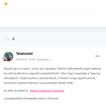
👏
4
Telekomód
Posztolva:
2024. augusztus 2.
Készült egy microsite , amely egy lakossági Telekom előfizetésről pingel hostokat
és vetíti grafikonra a nagyobb szolgáltatóknál. Célja, hogy vizualizálja a "peering
kihívásokat", megkönnyítse a reprezentációt a Telekom (vagy egyéb peering
partnerek) dolgozói számára, ha kapcsolatba léptek velük.
Az oldal itt érhető el:
https://mtpeering.pages.dev
Javaslataitokkal keressetek bátran a fórumon!