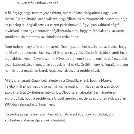
milyen stádiumban van ez?
A fő lényeg, hogy nem teljesen értem, miért kellene elfogadnunk egy ilyen
mértékű problémánál azt a választ, hogy "Illetékes munkatársaink hosszabb ideje -
és jelenleg is - foglalkoznak a jelzett problémával.". Egy ilyen kaliberű cégtől
elvárható lenne egy pontosabb tájékoztatás arról, hogy miért alakult ki az adott
probléma, és mit tettek az előrelépés érdekében.
Nem tudom, hogy a fórum felhasználóinak igazat lehet-e adni, de az biztos, hogy
kellő szkepticizmussal kell kezelni őket, de nagyrészt ésszerűnek tűnik, amit írnak
legalábbis a véleményem szerint. Mivel eddig nem kaptam konkrét tájékoztatást
ezzel kapcsolatban, kénytelen vagyok hinni nekik. Örülök, hogy ha legalább a cég
nem is, de a magánemberek foglalkoznak ezzel a problémával.
Miért a felhasználóknak kell jelentenie a Cloudflare felé, hogy a Magyar
Telekomnál nincs megoldva normálisan a routing, miközben az összes többi
szolgáltatónál tökéletesen működik a Cloudflare hálózata? Természetesen
előfordulhat, hogy a probléma a Cloudflare-nél van, de az eddigi adatok alapján
98%-ban elmondható, hogy nem.
Ha pedig ez így lenne, szerintem elvárható erről egy konkrét cáfolat, ami
konkrétan alátámasztja ennek ellentétét.