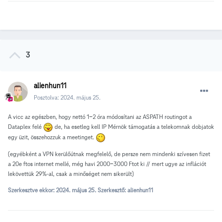
3
alienhun11
Posztolva:
2024. május 25.
A vicc az egészben, hogy nettó 1-2 óra módosítani az ASPATH routingot a
Dataplex felé
de, ha esetleg kell IP Mérnök támogatás a telekomnak dobjatok
egy üzit, összehozzuk a meetinget.
(egyébként a VPN kerülőútnak megfelelő, de persze nem mindenki szívesen fizet
a 20e ftos internet mellé, még havi 2000-3000 Ftot ki // mert ugye az inflációt
lekövettük 29%-al, csak a minőséget nem sikerült)
Szerkesztve ekkor:
2024. május 25.
Szerkesztő: alienhun11