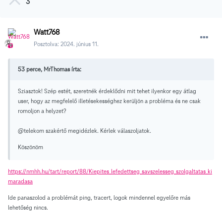
3
Watt768
Posztolva:
2024. június 11.
53 perce, MrThomas írta:
Sziasztok! Szép estét, szeretnék érdeklődni mit tehet ilyenkor egy átlag
user, hogy az megfelelő illetésekességhez kerüljön a probléma és ne csak
romoljon a helyzet?
@telekom szakértő megidézlek. Kérlek válaszoljatok.
Köszönöm
https://nmhh.hu/tart/report/88/Kiepites_lefedettseg_savszelesseg_szolgaltatas_ki
maradasa
Ide panaszolod a problémát ping, tracert, logok mindennel egyelőre más
lehetőség nincs.