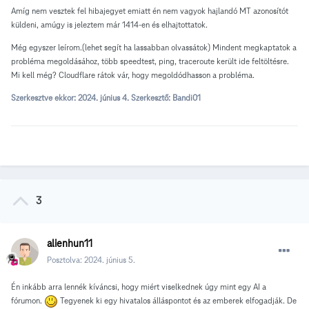
Amíg nem vesztek fel hibajegyet emiatt én nem vagyok hajlandó MT azonosítót
küldeni, amúgy is jeleztem már 1414-en és elhajtottatok.
Még egyszer leírom.(lehet segít ha lassabban olvassátok) Mindent megkaptatok a
probléma megoldásához, több speedtest, ping, traceroute került ide feltöltésre.
Mi kell még? Cloudflare rátok vár, hogy megoldódhasson a probléma.
Szerkesztve ekkor:
2024. június 4.
Szerkesztő: Bandi01
3
alienhun11
Posztolva:
2024. június 5.
Én inkább arra lennék kíváncsi, hogy miért viselkednek úgy mint egy AI a
fórumon.
Tegyenek ki egy hivatalos álláspontot és az emberek elfogadják. De