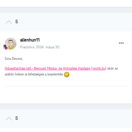
5
alienhun11
Posztolva:
2024. május 30.
Szia Devzor,
Hibaelhárítási idő • Nemzeti Média- és Hírközlési Hatóság (nmhh.hu)
akár az
alábbi linken is lehetséges a bejelentés
5