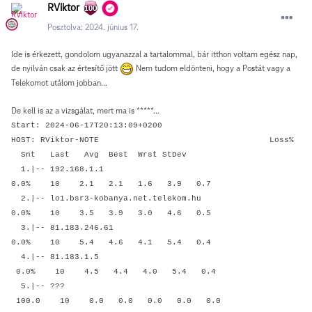
RViktor
Posztolva:
2024. június 17.
Ide is érkezett, gondolom ugyanazzal a tartalommal, bár itthon voltam egész nap,
de nyilván csak az értesítő jött
Nem tudom eldönteni, hogy a Postát vagy a
Telekomot utálom jobban...
De kell is az a vizsgálat, mert ma is *****...
Start: 2024-06-17T20:13:09+0200
HOST: RViktor-NOTE Loss%
Snt Last Avg Best Wrst StDev
1.|-- 192.168.1.1
0.0% 10 2.1 2.1 1.6 3.9 0.7
2.|-- lo1.bsr3-kobanya.net.telekom.hu
0.0% 10 3.5 3.9 3.0 4.6 0.5
3.|-- 81.183.246.61
0.0% 10 5.4 4.6 4.1 5.4 0.4
4.|-- 81.183.1.5
0.0% 10 4.5 4.4 4.0 5.4 0.4
5.|-- ???
100.0 10 0.0 0.0 0.0 0.0 0.0