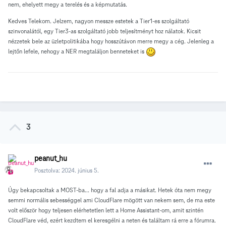
nem, ehelyett megy a terelés és a képmutatás.
Kedves Telekom. Jelzem, nagyon messze estetek a Tier1-es szolgáltató
szinvonalától, egy Tier3-as szolgáltató jobb teljesítményt hoz nálatok. Kicsit
nézzetek bele az üzletpolitikába hogy hosszútávon merre megy a cég. Jelenleg a
lejtőn lefele, nehogy a NER megtaláljon benneteket is
3
peanut_hu
Posztolva:
2024. június 5.
Úgy bekapcsoltak a MOST-ba... hogy a fal adja a másikat. Hetek óta nem megy
semmi normális sebességgel ami CloudFlare mögött van nekem sem, de ma este
volt először hogy teljesen elérhetetlen lett a Home Assistant-om, amit szintén
CloudFlare véd, ezért kezdtem el keresgélni a neten és találtam rá erre a fórumra.