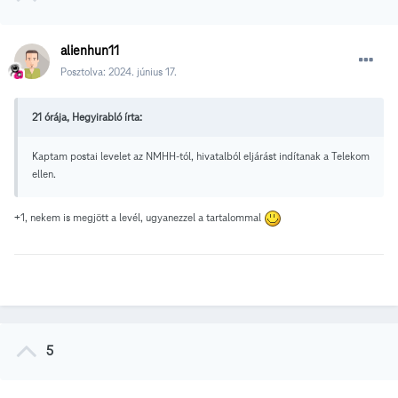
alienhun11
Posztolva:
2024. június 17.
21 órája, Hegyirabló írta:
Kaptam postai levelet az NMHH-tól, hivatalból eljárást indítanak a Telekom
ellen.
+1, nekem is megjött a levél, ugyanezzel a tartalommal
5