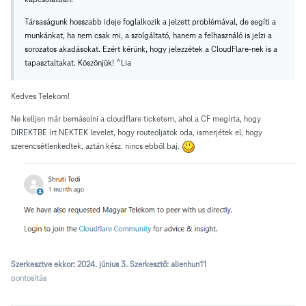
Társaságunk hosszabb ideje foglalkozik a jelzett problémával, de segíti a
munkánkat, ha nem csak mi, a szolgáltató, hanem a felhasználó is jelzi a
sorozatos akadásokat.
Ezért kérünk, hogy jelezzétek a CloudFlare-nek is a
tapasztaltakat. Köszönjük! ^Lia
Kedves Telekom!
Ne kelljen már bemásolni a cloudflare ticketem, ahol a CF megírta, hogy
DIREKTBE írt NEKTEK levelet, hogy routeoljatok oda, ismerjétek el, hogy
szerencsétlenkedtek, aztán kész. nincs ebből baj.
Szerkesztve ekkor:
2024. június 3.
Szerkesztő: alienhun11
pontosítás