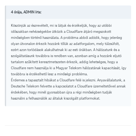
4 órája, ADMIN írta:
Köszönjük az észrevételt, mi is látjuk és érzékeljük, hogy az utóbbi
időszakban nehézségekbe ütközik a Cloudflare átjáró megszokott
minőségben történő használata. A probléma abból adódik, hogy jelenleg
olyan útvonalon érkezik hozzánk tőlük az adatforgalom, mely túlzsúfolt,
ezért azon torlódások alakulhatnak ki az esti órákban. A hálózatunk és a
szolgáltatásunk továbbra is rendben van, azonban amíg a hozzánk eljutó
tartalom szűkített keresztmetszeten érkezik, addig lehetséges, hogy a
Cloudfare nem használja ki a Magyar Telekom hálózatának kapacitását, így
továbbra is érzékelhető lesz a minőségi probléma.
Érdemes a tapasztalt hibákat a Cloudfare felé is jelezni. Anyavállalatunk, a
Deutsche Telekom felvette a kapcsolatot a Cloudfare üzemeltetőivel annak
érdekében, hogy minél gyorsabban újra a régi minőségben tudják
használni a felhasználók az általuk kiszolgált platformokat.