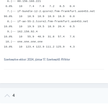
6.|-- 80.156.160.221
0.0% 10 7.4 7.8 7.2 8.5 0.4
7.|-- if-bundle-12-2.qcore2.fnm-frankfurt.as6453.net
90.0% 10 18.9 18.9 18.9 18.9 0.0
8.|-- if-ae-55-2.tcore2.fnm-frankfurt.as6453.net
10.0% 10 19.9 19.5 18.9 20.4 0.5
9.|-- 162.158.92.4
10.0% 10 55.9 48.9 31.8 57.4 7.6
10.|-- one.one.one.one
10.0% 10 123.4 122.9 111.2 125.9 4.3
Szerkesztve ekkor:
2024. június 17.
Szerkesztő: RViktor
4