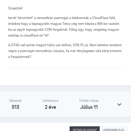
Sziasztok!
Ismét "elromlott" a nemzetközi peeringje a telekomnak a CloudFlare felé,
érdekes hogy a legnagyobb magyar Telco cég nem képes a BIX-be routolni
be az egyik legnagyobb CDN forgalmát. Főleg úgy, hogy rengeteg magyar
weblap is cloudflare-en "él".
A DTAG cső szinte megint fullra van telítve, 50% PL-al. Nem lehetne rendezni
végre a peeringet nemzetközi irányba, ha már ténylegesen oda kéne kimenni
a forgalomnak?
Válaszok
Létrehozva
Utolsó válasz
513
2 éve
Július 11
ÉRTÉKELÉS SZERINT
LEGRÉGEBBI ELÖL