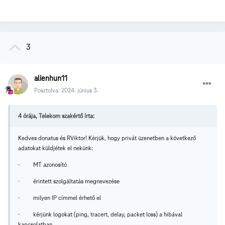
3
alienhun11
Posztolva:
2024. június 3.
4 órája, Telekom szakértő írta:
Kedves donatus és RViktor!
Kérjük, hogy privát üzenetben a következő
adatokat küldjétek el nekünk:
·
MT azonosító
·
érintett szolgáltatás megnevezése
·
milyen IP címmel érhető el
·
kérjünk logokat (ping, tracert, delay, packet loss) a hibával
kapcsolatban.