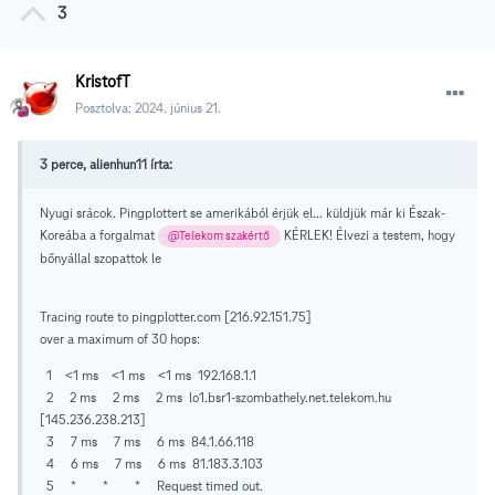
3
KristofT
Posztolva:
2024. június 21.
3 perce, alienhun11 írta:
Nyugi srácok. Pingplottert se amerikából érjük el... küldjük már ki Észak-
Koreába a forgalmat
KÉRLEK! Élvezi a testem, hogy
@Telekom szakértő
bőnyállal szopattok le
Tracing route to pingplotter.com [216.92.151.75]
over a maximum of 30 hops:
1 <1 ms <1 ms <1 ms 192.168.1.1
2 2 ms 2 ms 2 ms lo1.bsr1-szombathely.net.telekom.hu
[145.236.238.213]
3 7 ms 7 ms 6 ms 84.1.66.118
4 6 ms 7 ms 6 ms 81.183.3.103
5 * * * Request timed out.