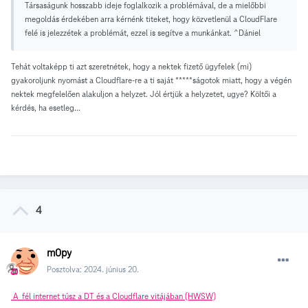
Társaságunk hosszabb ideje foglalkozik a problémával, de a mielőbbi
megoldás érdekében arra kérnénk titeket, hogy közvetlenül a CloudFlare
felé is jelezzétek a problémát, ezzel is segítve a munkánkat. ^Dániel
Tehát voltaképp ti azt szeretnétek, hogy a nektek fizető ügyfelek (mi)
gyakoroljunk nyomást a Cloudflare-re a ti saját *****ságotok miatt, hogy a végén
nektek megfelelően alakuljon a helyzet. Jól értjük a helyzetet, ugye? Költői a
kérdés, ha esetleg...
4
m0py
Posztolva:
2024. június 20.
A fél internet túsz a DT és a Cloudflare vitájában (HWSW)