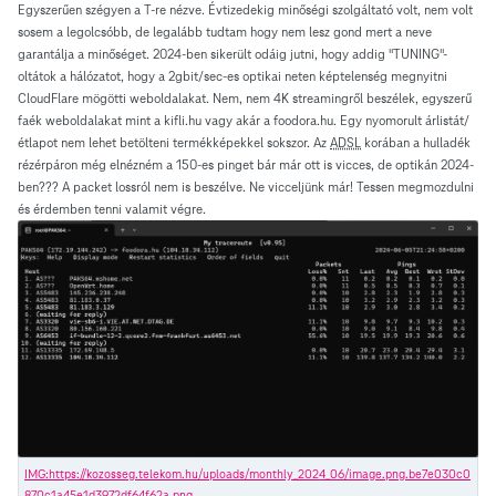
Egyszerűen szégyen a T-re nézve. Évtizedekig minőségi szolgáltató volt, nem volt
sosem a legolcsóbb, de legalább tudtam hogy nem lesz gond mert a neve
garantálja a minőséget. 2024-ben sikerült odáig jutni, hogy addig "TUNING"-
oltátok a hálózatot, hogy a 2gbit/sec-es optikai neten képtelenség megnyitni
CloudFlare mögötti weboldalakat. Nem, nem 4K streamingről beszélek, egyszerű
faék weboldalakat mint a kifli.hu vagy akár a foodora.hu. Egy nyomorult árlistát/
étlapot nem lehet betölteni termékképekkel sokszor. Az
ADSL
korában a hulladék
rézérpáron még elnézném a 150-es pinget bár már ott is vicces, de optikán 2024-
ben??? A packet lossról nem is beszélve. Ne vicceljünk már! Tessen megmozdulni
és érdemben tenni valamit végre.