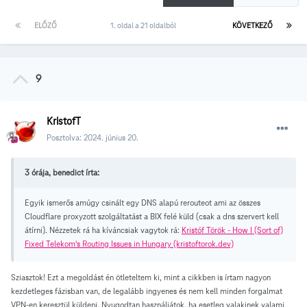
ELŐZŐ
1. oldal a 21 oldalból
KÖVETKEZŐ
9
KristofT
Posztolva:
2024. június 20.
3 órája, benedict írta:
Egyik ismerős amúgy csinált egy DNS alapú rerouteot ami az összes
Cloudflare proxyzott szolgáltatást a BIX felé küld (csak a dns szervert kell
átírni). Nézzetek rá ha kíváncsiak vagytok rá:
Kristóf Török - How I (Sort of)
Fixed Telekom's Routing Issues in Hungary (kristoftorok.dev)
Sziasztok! Ezt a megoldást én ötleteltem ki, mint a cikkben is írtam nagyon
kezdetleges fázisban van, de legalább ingyenes és nem kell minden forgalmat
VPN-en keresztül küldeni. Nyugodtan használjátok, ha esetleg valakinek valami