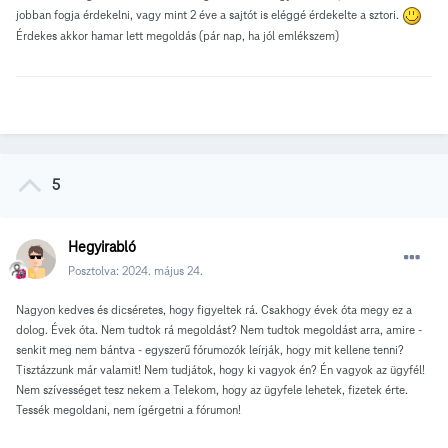
jobban fogja érdekelni, vagy mint 2 éve a sajtót is eléggé érdekelte a sztori.
Érdekes akkor hamar lett megoldás (pár nap, ha jól emlékszem)
5
Hegyirabló
Posztolva:
2024. május 24.
Nagyon kedves és dicséretes, hogy figyeltek rá. Csakhogy évek óta megy ez a
dolog. Évek óta. Nem tudtok rá megoldást? Nem tudtok megoldást arra, amire -
senkit meg nem bántva - egyszerű fórumozók leírják, hogy mit kellene tenni?
Tisztázzunk már valamit! Nem tudjátok, hogy ki vagyok én? Én vagyok az ügyfél!
Nem szívességet tesz nekem a Telekom, hogy az ügyfele lehetek, fizetek érte.
Tessék megoldani, nem ígérgetni a fórumon!