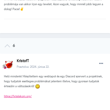
problémája van akkor írjon egy levelet. Azon vagyok, hogy minnél jobb legyen a
dolog! Pacsi!
✌️
6
KristofT
Posztolva:
2024. június 22.
Heló mindenki! Készítettem egy weblapot és egy Discord szervert a projektnek,
hogy tudjatok esetleges problémákat jelenteni illetve, hogy gyorsan tudjatok
értesülni a változásokról!
https://fxtelekom.org/