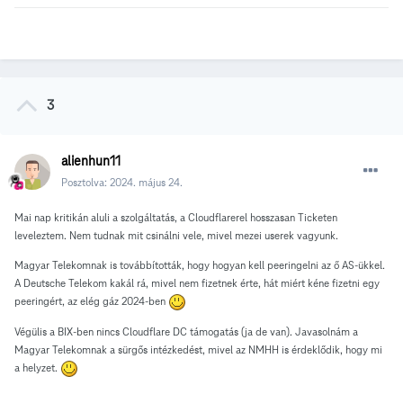
3
alienhun11
Posztolva:
2024. május 24.
Mai nap kritikán aluli a szolgáltatás, a Cloudflarerel hosszasan Ticketen
leveleztem. Nem tudnak mit csinálni vele, mivel mezei userek vagyunk.
Magyar Telekomnak is továbbították, hogy hogyan kell peeringelni az ő AS-ükkel.
A Deutsche Telekom kakál rá, mivel nem fizetnek érte, hát miért kéne fizetni egy
peeringért, az elég gáz 2024-ben
Végülis a BIX-ben nincs Cloudflare DC támogatás (ja de van). Javasolnám a
Magyar Telekomnak a sürgős intézkedést, mivel az NMHH is érdeklődik, hogy mi
a helyzet.