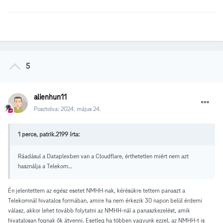
5
alienhun11
Posztolva:
2024. május 24.
1 perce, patrik.2199 írta:
Ráadásul a Dataplexben van a Cloudflare, érthetetlen miért nem azt
használja a Telekom…
Én jelentettem az egész esetet NMHH-nak, kérésükre tettem panaszt a
Telekomnál hivatalos formában, amire ha nem érkezik 30 napon belül érdemi
válasz, akkor lehet tovább folytatni az NMHH-nál a panaszkezelést, amik
hivatalosan fognak ők átvenni. Esetleg ha többen vagyunk ezzel, az NMHH-t is