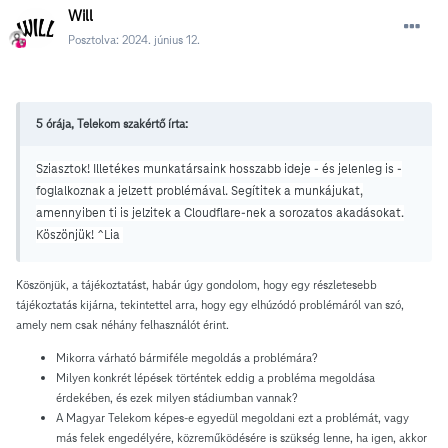
Will
Posztolva:
2024. június 12.
5 órája, Telekom szakértő írta:
Sziasztok! Illetékes munkatársaink hosszabb ideje - és jelenleg is -
foglalkoznak a jelzett problémával. Segítitek a munkájukat,
amennyiben ti is jelzitek a Cloudflare-nek a sorozatos akadásokat.
Köszönjük! ^Lia
Köszönjük, a tájékoztatást, habár úgy gondolom, hogy egy részletesebb
tájékoztatás kijárna, tekintettel arra, hogy egy elhúzódó problémáról van szó,
amely nem csak néhány felhasználót érint.
Mikorra várható bármiféle megoldás a problémára?
Milyen konkrét lépések történtek eddig a probléma megoldása
érdekében, és ezek milyen stádiumban vannak?
A Magyar Telekom képes-e egyedül megoldani ezt a problémát, vagy
más felek engedélyére, közreműködésére is szükség lenne, ha igen, akkor