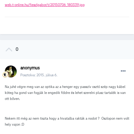
web.t-online.hu/fieszlgabor/t/20150706_180339.jpg
0
anonymus
Posztolva:
2015. július 6.
Na juhé végre meg van az optika az a henger egy passzív osztó szép nagy kábel
köteg ha gond van fogják le engedik földre és lehet szerelni plusz tartalék is van
ott bőven.
Nekem itt még az nem tiszta hogy a hivatalba rakták a nodot ? Oszlopon nem volt
hely vajon :D