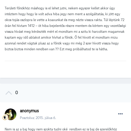
Területi főnökhöz máshogy is el lehet jutni, nekem egyszer kellet akkor úgy
intéztem hogy hogy le volt adva hiba jegy nem ment a szolgáltatás, ki jött egy
okos tojás oszlopra le vette a koaxunkat és meg nézte vissza rakta. Túl léptünk 72
órán fel hívtam 1412 – öt hiba bejelentős részre mentem és kértem egy vezetőségi
vissza hívást meg kérdezték mért el mondtam mi a szitu ki harcoltam magamnak
kaptam egy idő ablakot amikor hívhat a főnök. Ő fel hívott el mondtam mizu
azonnal rendet vágtak plusz az a főnök vagy mi még 2 szer hívott vissza hogy
biztos biztos minden rendben van ?? Ezt meg próbálhatod te is hátha.
0
anonymus
Posztolva:
2015. július 6.
Nem is az a baj hogy nem szokta tudni oké rendben ez is baj de szerelőkhöz