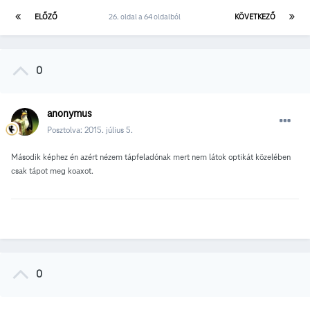
ELŐZŐ
26. oldal a 64 oldalból
KÖVETKEZŐ
0
anonymus
Posztolva:
2015. július 5.
Második képhez én azért nézem tápfeladónak mert nem látok optikát közelében
csak tápot meg koaxot.
0