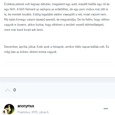
Érdekes jelenet volt tegnap délután, megjelent egy autó, kiszállt belőle egy nő és
egy férfi. A férfi felment az oszlopra az erősítőhöz, de egy perc múlva már jött is
le, és mentek tovább. Eddig legalább estére visszajött a net, most viszont nem.
Ma talán kimegy valami épeszű szerelő, és megcsinálja. De ha felhív, hogy otthon
vagyok-e ilyesmi, akkor biztos, hogy elkérem a területi vezető elérhetőségeit,
mert már kezd kicsit sok lenni.
December, április, július. Ezek azok a hónapok, amikor több napos leállás volt. És
még lesz az évben, ebben biztos vagyok.
0
anonymus
Posztolva:
2015. július 6.