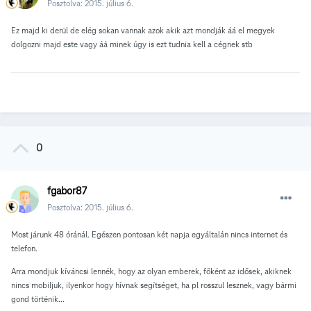
Posztolva:
2015. július 6.
Ez majd ki derül de elég sokan vannak azok akik azt mondják áá el megyek
dolgozni majd este vagy áá minek úgy is ezt tudnia kell a cégnek stb
0
fgabor87
Posztolva:
2015. július 6.
Most járunk 48 óránál. Egészen pontosan két napja egyáltalán nincs internet és
telefon.
Arra mondjuk kíváncsi lennék, hogy az olyan emberek, főként az idősek, akiknek
nincs mobiljuk, ilyenkor hogy hívnak segítséget, ha pl rosszul lesznek, vagy bármi
gond történik...