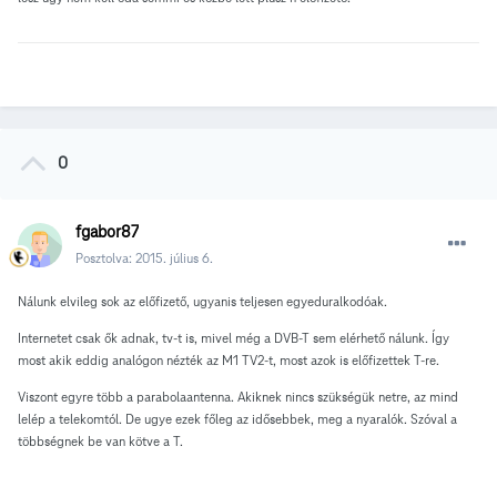
0
fgabor87
Posztolva:
2015. július 6.
Nálunk elvileg sok az előfizető, ugyanis teljesen egyeduralkodóak.
Internetet csak ők adnak, tv-t is, mivel még a DVB-T sem elérhető nálunk. Így
most akik eddig analógon nézték az M1 TV2-t, most azok is előfizettek T-re.
Viszont egyre több a parabolaantenna. Akiknek nincs szükségük netre, az mind
lelép a telekomtól. De ugye ezek főleg az idősebbek, meg a nyaralók. Szóval a
többségnek be van kötve a T.