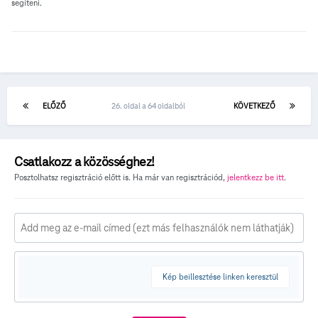
segíteni.
ELŐZŐ
26. oldal a 64 oldalból
KÖVETKEZŐ
Csatlakozz a közösséghez!
Posztolhatsz regisztráció előtt is. Ha már van regisztrációd,
jelentkezz be itt
.
Kép beillesztése linken keresztül