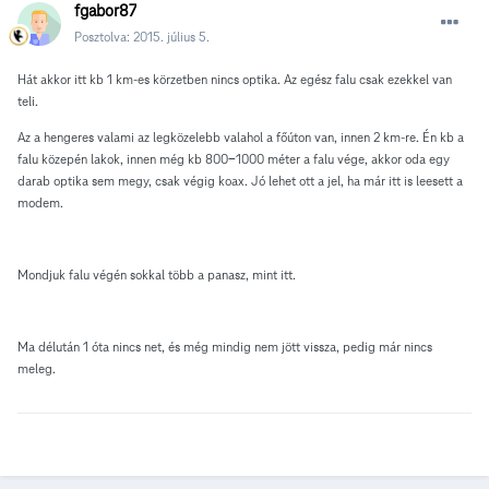
fgabor87
Posztolva:
2015. július 5.
Hát akkor itt kb 1 km-es körzetben nincs optika. Az egész falu csak ezekkel van
teli.
Az a hengeres valami az legközelebb valahol a főúton van, innen 2 km-re. Én kb a
falu közepén lakok, innen még kb 800-1000 méter a falu vége, akkor oda egy
darab optika sem megy, csak végig koax. Jó lehet ott a jel, ha már itt is leesett a
modem.
Mondjuk falu végén sokkal több a panasz, mint itt.
Ma délután 1 óta nincs net, és még mindig nem jött vissza, pedig már nincs
meleg.