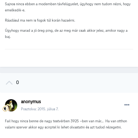
Sajnos nincs ebben a modemben távfelügyelet, úgyhogy nem tudom nézni, hogy
emelkedik-e.
Ráadásul ma nem is fogok túl korán hazaérni.
Úgyhogy marad a jó öreg ping, de az meg már csak akkor jelez, amikor nagy a
baj.
0
anonymus
Posztolva:
2015. július 7.
Fail hogy nincs benne de nagy testvérben 3925 –ben van már… Ha van otthon
valami szerver akkor egy scirptel ki lehet olvastatni és azt tudod nézegetni.