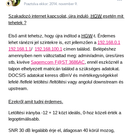
Posztolva ekkor:
2014. november 9.
Szakadozó internet kapcsolat, újra induló  
HGW
 esetén mit 
tehetek ?
Első amit tehetsz, hogy újra indítod a 
HGW
-t. Érdemes 
lehet ránézni jel szintekre is, ezt jellemzően a 
192.168.0.1
192.168.1.1
/  
192.168.100.1
 címen találod.  Belépéshez 
amennyiben nem változtattad meg: admin/admin, üres/üres 
stb, kivéve 
Sagemcom F@ST 3686AC
, ennél eszköznél a 
talpon elhelyezett matricán találod a szükséges adatokat.
DOCSIS adatokat keress dBmV és mértékegységekkel 
lefelé /felfelé letöltési /feltöltési vagy angolul downstream és 
upstream.
Ezekről amit tudni érdemes.
Letöltési irányba -12 + 12 közt ideális, 0-hoz közeli érték a 
legoptimálisabb. 
SNR 30 dB legalább érje el, átlagosan 40 körül mozog, 