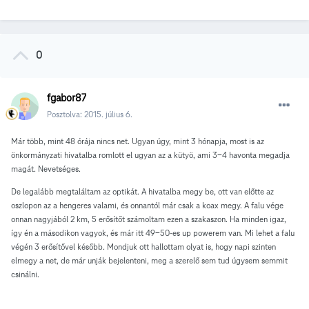
0
fgabor87
Posztolva:
2015. július 6.
Már több, mint 48 órája nincs net. Ugyan úgy, mint 3 hónapja, most is az
önkormányzati hivatalba romlott el ugyan az a kütyö, ami 3-4 havonta megadja
magát. Nevetséges.
De legalább megtaláltam az optikát. A hivatalba megy be, ott van előtte az
oszlopon az a hengeres valami, és onnantól már csak a koax megy. A falu vége
onnan nagyjából 2 km, 5 erősítőt számoltam ezen a szakaszon. Ha minden igaz,
így én a másodikon vagyok, és már itt 49-50-es up powerem van. Mi lehet a falu
végén 3 erősítővel később. Mondjuk ott hallottam olyat is, hogy napi szinten
elmegy a net, de már unják bejelenteni, meg a szerelő sem tud úgysem semmit
csinálni.