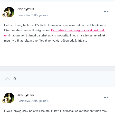
anonymus
Posztolva:
2015. július 7.
Hát nézd meg be lépsz 192.168.0.1 címen ki derül nem tudom mert Telekomos
Cisco modem nem volt még nálam.
Kék betűs Kft nél meg írta valaki ezt csak
mi
nimálisan kell át írnod de lehet úgy is módosítani hogy ha a te szerverednek
meg nyitják az jelszin.php filet akkor valós időben oda ki írja stb
0
anonymus
Posztolva:
2015. július 7.
Elve a lényeg csak be olvas szeletel ki írat, Linuxosnak át költésében tudok max