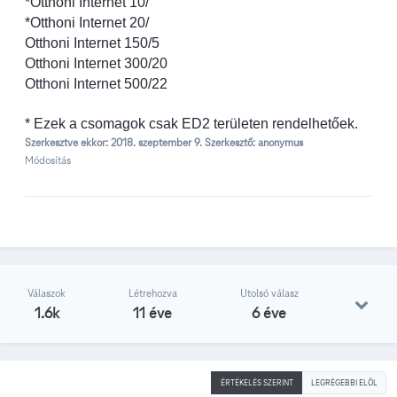
*Otthoni Internet 10/
*Otthoni Internet 20/
Otthoni Internet 150/5
Otthoni Internet 300/20
Otthoni Internet 500/22
* Ezek a csomagok csak ED2 területen rendelhetőek.
Szerkesztve ekkor:
2018. szeptember 9.
Szerkesztő: anonymus
Módosítás
Válaszok
Létrehozva
Utolsó válasz
1.6k
11 éve
6 éve
ÉRTÉKELÉS SZERINT
LEGRÉGEBBI ELÖL