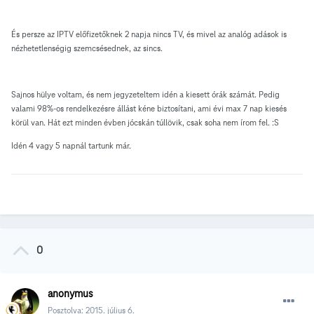
És persze az IPTV előfizetőknek 2 napja nincs TV, és mivel az analóg adások is
nézhetetlenségig szemcsésednek, az sincs.
Sajnos hülye voltam, és nem jegyzeteltem idén a kiesett órák számát. Pedig
valami 98%-os rendelkezésre állást kéne biztosítani, ami évi max 7 nap kiesés
körül van. Hát ezt minden évben jócskán túllövik, csak soha nem írom fel. :S
Idén 4 vagy 5 napnál tartunk már.
0
anonymus
Posztolva:
2015. július 6.