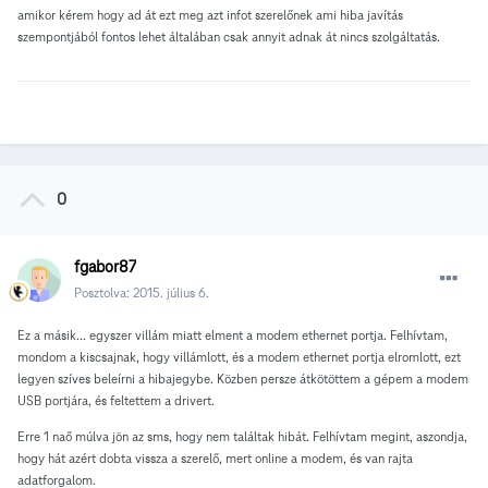
amikor kérem hogy ad át ezt meg azt infot szerelőnek ami hiba javítás
szempontjából fontos lehet általában csak annyit adnak át nincs szolgáltatás.
0
fgabor87
Posztolva:
2015. július 6.
Ez a másik... egyszer villám miatt elment a modem ethernet portja. Felhívtam,
mondom a kiscsajnak, hogy villámlott, és a modem ethernet portja elromlott, ezt
legyen szíves beleírni a hibajegybe. Közben persze átkötöttem a gépem a modem
USB portjára, és feltettem a drivert.
Erre 1 naő múlva jön az sms, hogy nem találtak hibát. Felhívtam megint, aszondja,
hogy hát azért dobta vissza a szerelő, mert online a modem, és van rajta
adatforgalom.