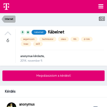
Internet
Kábelnet
kábelnet
6
segemcom
technicolor
cisco
hfc
d-link
koax
ed3
anonymus
kérdezte,
2014. november 9.
Megválaszolom a kérdést!
Kérdés
anonymus