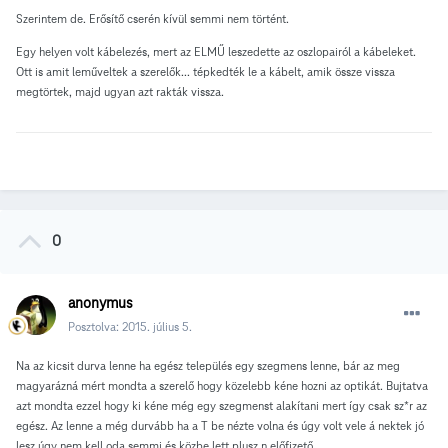
Szerintem de. Erősítő cserén kívül semmi nem történt.
Egy helyen volt kábelezés, mert az ELMŰ leszedette az oszlopairól a kábeleket.
Ott is amit leműveltek a szerelők... tépkedték le a kábelt, amik össze vissza
megtörtek, majd ugyan azt rakták vissza.
0
anonymus
Posztolva:
2015. július 5.
Na az kicsit durva lenne ha egész település egy szegmens lenne, bár az meg
magyarázná mért mondta a szerelő hogy közelebb kéne hozni az optikát. Bujtatva
azt mondta ezzel hogy ki kéne még egy szegmenst alakítani mert így csak sz*r az
egész. Az lenne a még durvább ha a T be nézte volna és úgy volt vele á nektek jó
lesz úgy nem kell oda semmi és közbe lett plusz n előfizető.