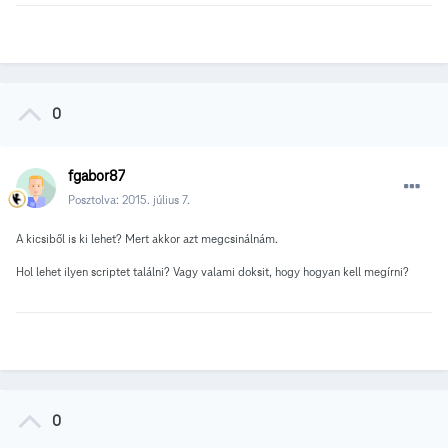
0
fgabor87
Posztolva:
2015. július 7.
A kicsiből is ki lehet? Mert akkor azt megcsinálnám.
Hol lehet ilyen scriptet találni? Vagy valami doksit, hogy hogyan kell megírni?
0