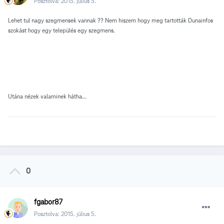
Posztolva:
2015. július 5.
Lehet tul nagy szegmensek vannak ?? Nem hiszem hogy meg tartották Dunainfos
szokást hogy egy település egy szegmens.
Utána nézek valaminek hátha...
0
fgabor87
Posztolva:
2015. július 5.