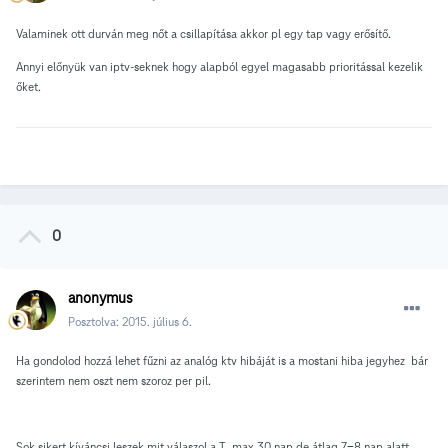
Valaminek ott durván meg nőt a csillapítása akkor pl egy tap vagy erősítő.
Annyi előnyük van iptv-seknek hogy alapból egyel magasabb prioritással kezelik
őket.
0
anonymus
Posztolva:
2015. július 6.
Ha gondolod hozzá lehet fűzni az analóg ktv hibáját is a mostani hiba jegyhez bár
szerintem nem oszt nem szoroz per pil.
Sok sikert kíváncsi leszek mit válaszol a T max 30 nap de átlag 7-8 nap alatt