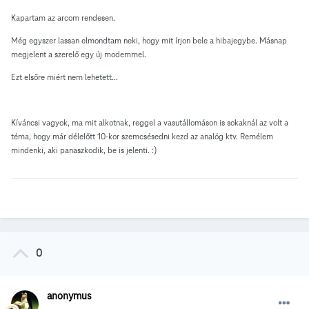
Kapartam az arcom rendesen.
Még egyszer lassan elmondtam neki, hogy mit írjon bele a hibajegybe. Másnap
megjelent a szerelő egy új modemmel.
Ezt elsőre miért nem lehetett...
Kíváncsi vagyok, ma mit alkotnak, reggel a vasutállomáson is sokaknál az volt a
téma, hogy már délelőtt 10-kor szemcsésedni kezd az analóg ktv. Remélem
mindenki, aki panaszkodik, be is jelenti. :)
0
anonymus