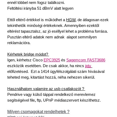
ennél többel nem fogsz találkozni. 
Feltöltési irányba 51 dBmV alatt legyen
Ettől eltérő értékkel is működhet a 
HGW
, de átlagosan ezek 
tekinthetők minőségi értékeknek. Amennyiben ezektől 
eltérést tapasztalsz, az jó eséllyel lehet a probléma forrása. 
Pusztán eltérő adatok nem adnak  alapot semmilyen 
reklamációra. 
Kérhetek bridge módot? 
Igen, kérhetsz Cisco 
EPC3925
 és 
Sagemcom FAST3686
eszközök esetében. De csak akkor, ha nincs 
iptv
előfizetésed.  Ezt a 1414 ügyfélszolgálati szám hívásával 
teheted meg, kitartást hozzá, néha nehezen sikerül.
Használhatom valamire az usb csatlakozót ? 
Pendrive vagy külső táppal rendelkező merevlemez 
segítségével file
,
 ftp, UPnP médiaszervert készíthetsz. 
Milyen csomagokat rendelhetek ?