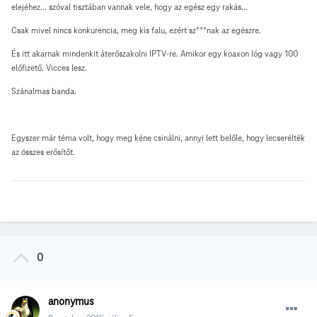
elejéhez... szóval tisztában vannak vele, hogy az egész egy rakás...
Csak mivel nincs konkurencia, meg kis falu, ezért sz***nak az egészre.
És itt akarnak mindenkit áterőszakolni IPTV-re. Amikor egy koaxon lóg vagy 100
előfizető. Vicces lesz.
Szánalmas banda.
Egyszer már téma volt, hogy meg kéne csinálni, annyi lett belőle, hogy lecserélték
az összes erősítőt.
0
anonymus