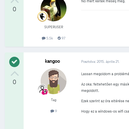
No mért kérlek mesélj még.
0
SUPERUSER
5.5k
97
kangoo
Posztolva:
2015. április 21.
Lassan megoldom a problém
0
Az oka: feltehetően egy másik
megoldott.
Tag
Ezek szerint az óra eltérése 
9
Hogy ez a windows-os wifi csa