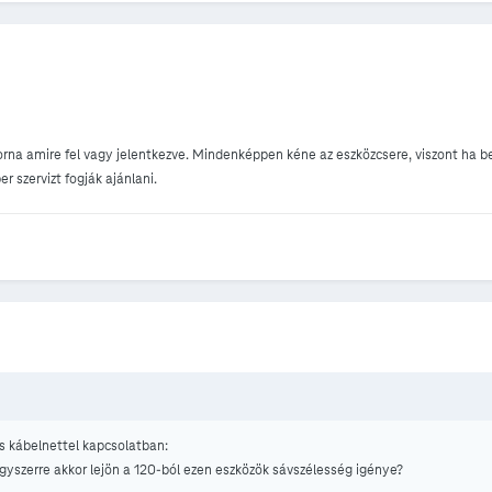
orna amire fel vagy jelentkezve. Mindenképpen kéne az eszközcsere, viszont ha b
r szervizt fogják ajánlani.
s kábelnettel kapcsolatban:
yszerre akkor lejön a 120-ból ezen eszközök sávszélesség igénye?