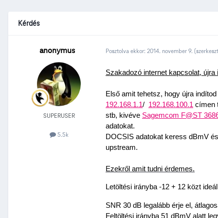
Kérdés
anonymus
Posztolva ekkor:
2014. november 9.
(szerkesz
Szakadozó internet kapcsolat, újra i
Első amit tehetsz, hogy újra indítod
192.168.1.1
/  
192.168.100.1
 címen 
stb, kivéve 
Sagemcom F@ST 368
SUPERUSER
adatokat.
5.5k
DOCSIS adatokat keress dBmV és mér
upstream.
Ezekről amit tudni érdemes.
Letöltési irányba -12 + 12 közt ideál
SNR 30 dB legalább érje el, átlagos
Feltöltési irányba 51 dBmV alatt le