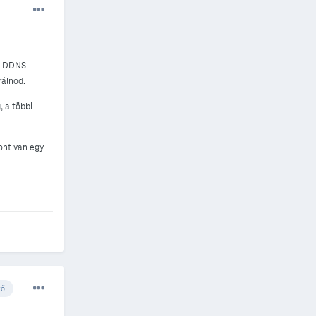
 a DDNS
rálnod.
, a többi
zont van egy
ző