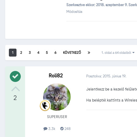
Szerkesztve ekkor:
2018. szeptember 9.
Szerk
Módosítás
1
2
3
4
5
6
KÖVETKEZŐ
1. oldal a 64 oldalból
Roli82
Posztolva:
2015. június 19.
Jelentkezz be a kezelő felület
2
Ha beléptél kattints a Wireles
SUPERUSER
3.3k
248