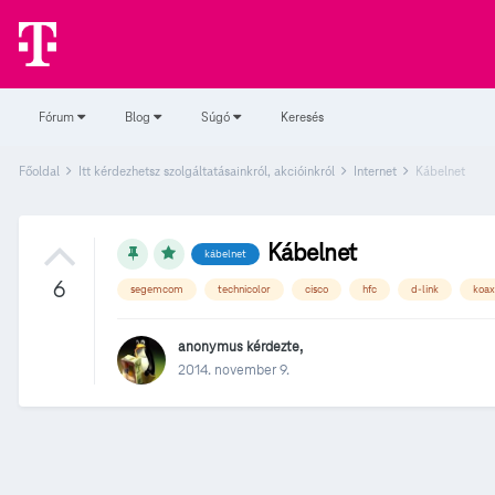
Fórum
Blog
Súgó
Keresés
Főoldal
Itt kérdezhetsz szolgáltatásainkról, akcióinkról
Internet
Kábelnet
Kábelnet
kábelnet
6
segemcom
technicolor
cisco
hfc
d-link
koax
anonymus
kérdezte,
2014. november 9.