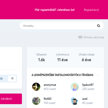
Regisztráció
Már regisztráltál? Jelentkezz be!
Minden aktivitás
Válaszok
Létrehozva
Utolsó válasz
1.6k
11 éve
6 éve
A LEGNÉPSZERŰBB TARTALOMGYÁRTÓK A TÉMÁBAN
tők
13
anonymus
fgabor87
403 poszt
230 poszt
Roli82
acel
 kérdést!
100 poszt
85 poszt