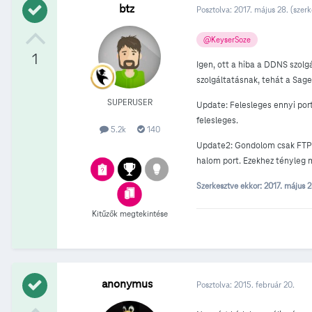
btz
Posztolva:
2017. május 28.
(szerk
@KeyserSoze
1
Igen, ott a hiba a DDNS szol
szolgáltatásnak, tehát a Sag
SUPERUSER
Update: Felesleges ennyi port
felesleges.
5.2k
140
Update2: Gondolom csak FTP-ze
halom port. Ezekhez tényleg 
Szerkesztve ekkor:
2017. május 
Kitűzők megtekintése
anonymus
Posztolva:
2015. február 20.