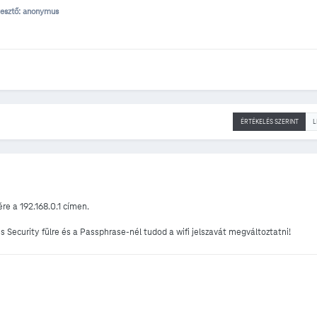
esztő: anonymus
ÉRTÉKELÉS SZERINT
L
ére a 192.168.0.1 címen.
s Security fülre és a Passphrase-nél tudod a wifi jelszavát megváltoztatni!