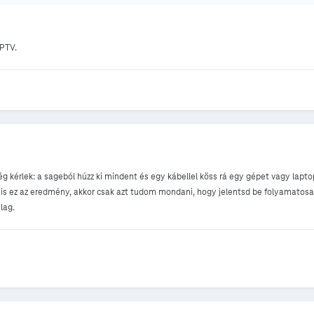
IPTV.
 kérlek: a sageból húzz ki mindent és egy kábellel köss rá egy gépet vagy lapt
 is ez az eredmény, akkor csak azt tudom mondani, hogy jelentsd be folyamatosa
lag.