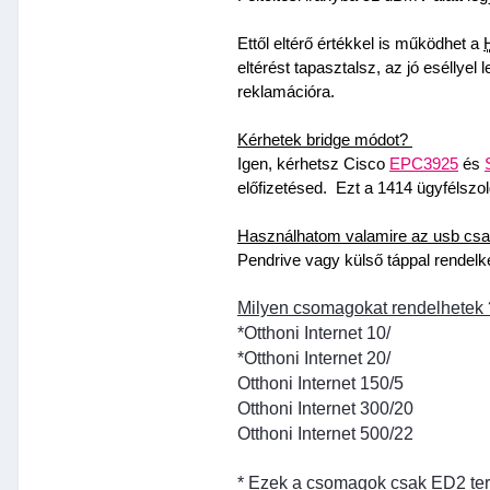
Ettől eltérő értékkel is működhet a 
eltérést tapasztalsz, az jó eséllyel 
reklamációra. 
Kérhetek bridge módot? 
Igen, kérhetsz Cisco 
EPC3925
 és 
előfizetésed.  Ezt a 1414 ügyfélszo
Használhatom valamire az usb csat
Pendrive vagy külső táppal rendelk
Milyen csomagokat rendelhetek 
*Otthoni Internet 10/
*Otthoni Internet 20/
Otthoni Internet 150/5
Otthoni Internet 300/20
Otthoni Internet 500/22
* Ezek a csomagok csak ED2 ter