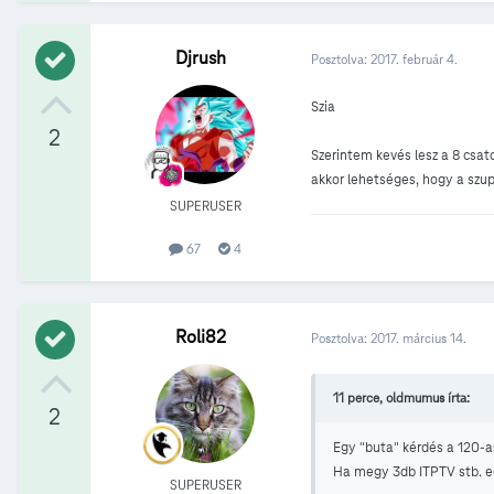
Djrush
Posztolva:
2017. február 4.
Szia
2
Szerintem kevés lesz a 8 csat
akkor lehetséges, hogy a szupe
SUPERUSER
67
4
Roli82
Posztolva:
2017. március 14.
11 perce, oldmumus írta:
2
Egy "buta" kérdés a 120-a
Ha megy 3db ITPTV stb. eg
SUPERUSER