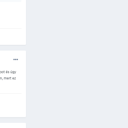
opot és úgy
n, mert ez