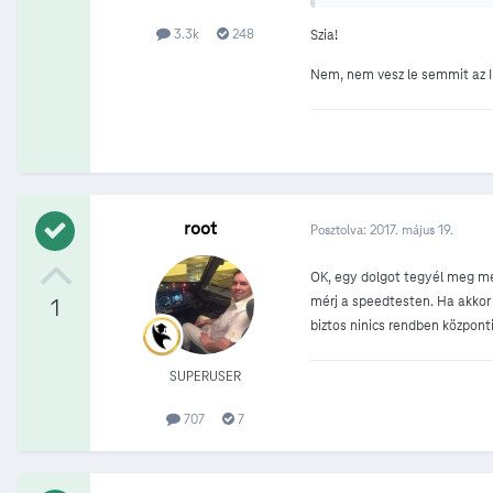
3.3k
248
Szia!
Nem, nem vesz le semmit az 
root
Posztolva:
2017. május 19.
OK, egy dolgot tegyél meg még
mérj a speedtesten. Ha akkor
1
biztos ninics rendben központi
SUPERUSER
707
7