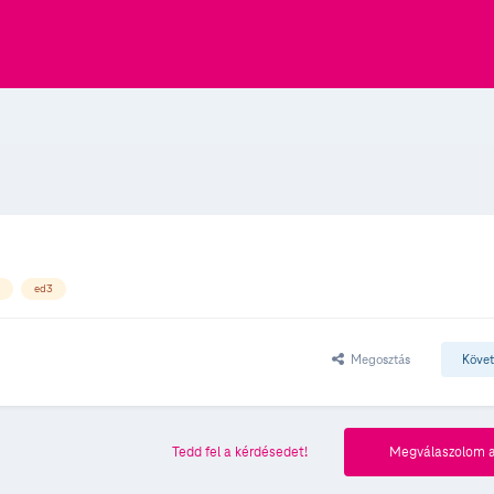
ed3
Megosztás
Köve
Tedd fel a kérdésedet!
Megválaszolom a