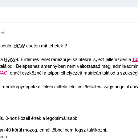
tve)
nduló  
HGW
 esetén mit tehetek ?
 a 
HGW
-t. Érdemes lehet ránézni jel szintekre is, ezt jellemzően a 
19
találod.  Belépéshez amennyiben nem változtattad meg: admin/admin,
6AC
, ennél eszköznél a talpon elhelyezett matricán találod a szükség
tékegységekkel lefelé /felfelé letöltési /feltöltési vagy angolul do
is, 0-hoz közeli érték a legoptimálisabb. 
an 40 körül mozog, ennél többel nem fogsz találkozni. 
gyen