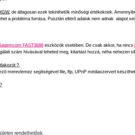
HGW
, de átlagosan ezek tekinthetők minőségi értékeknek. Amennyibe
lehet a probléma forrása. 
Pusztán eltérő adatok nem adnak  alapot se
Sagemcom FAST3686
 eszközök esetében. De csak akkor, ha nincs 
lgálati szám hívásával teheted meg, kitartást hozzá, néha nehezen si
lakozót ? 
ező merevlemez segítségével file
,
 ftp, UPnP médiaszervert készíthet
?
ületen rendelhetőek.