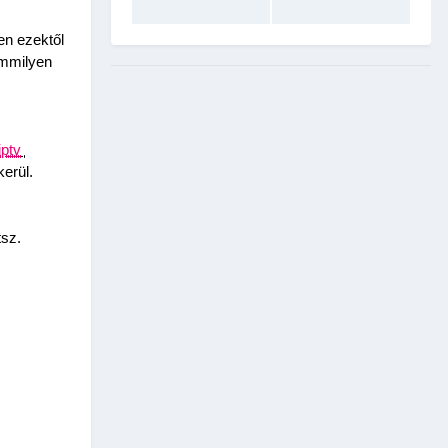
n ezektől 
mmilyen 
iptv
kerül.
sz. 