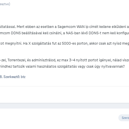
esztve)
gáltatással. Mert ebben az esetben a Sagemcom WAN ip címét kellene elküldeni
emcom DDNS beállításával kell csinálni, a NAS-ban lévő DDNS-t nem kell konfigu
ot megnyitni. Ha X szolgáltatás fut az 5000-es porton, akkor csak azt nyisd meg
l, Torrentezel, és adminisztrálod, ez max 3-4 nyitott portot igényel, nálad vis
mindhez tartozik valami használatos szolgáltatás vagy csak úgy nyitvavannak?
28.
Szerkesztő: btz
Szer