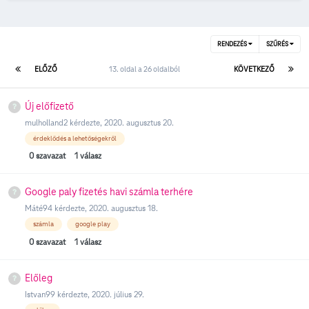
RENDEZÉS
SZŰRÉS
ELŐZŐ
13. oldal a 26 oldalból
KÖVETKEZŐ
Új előfizető
mulholland2
kérdezte,
2020. augusztus 20.
érdeklődés a lehetőségekről
0
szavazat
1
válasz
Google paly fizetés havi számla terhére
Máté94
kérdezte,
2020. augusztus 18.
számla
google play
0
szavazat
1
válasz
Előleg
Istvan99
kérdezte,
2020. július 29.