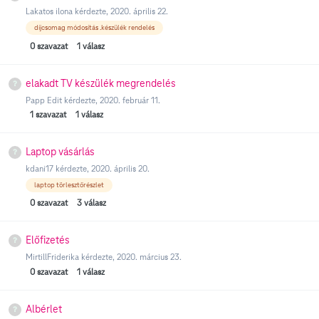
Lakatos ilona
kérdezte,
2020. április 22.
díjcsomag módosítás .készülék rendelés
0
szavazat
1
válasz
elakadt TV készülék megrendelés
Papp Edit
kérdezte,
2020. február 11.
1
szavazat
1
válasz
Laptop vásárlás
kdani17
kérdezte,
2020. április 20.
laptop törlesztőrészlet
0
szavazat
3
válasz
Előfizetés
MirtillFriderika
kérdezte,
2020. március 23.
0
szavazat
1
válasz
Albérlet