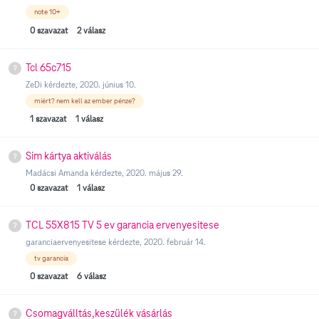
note 10+
0
szavazat
2
válasz
Tcl 65c715
ZeDi
kérdezte,
2020. június 10.
miért? nem kell az ember pénze?
1
szavazat
1
válasz
Sim kártya aktiválás
Madácsi Amanda
kérdezte,
2020. május 29.
0
szavazat
1
válasz
TCL 55X815 TV 5 ev garancia ervenyesitese
garanciaervenyesitese
kérdezte,
2020. február 14.
tv garancia
0
szavazat
6
válasz
Csomagválltás,keszülék vásárlás