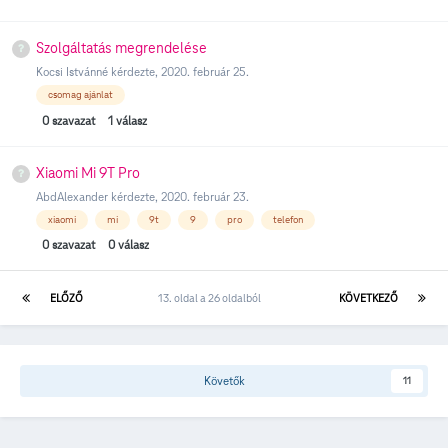
Szolgáltatás megrendelése
Kocsi Istvánné
kérdezte,
2020. február 25.
csomag ajánlat
0
szavazat
1
válasz
Xiaomi Mi 9T Pro
AbdAlexander
kérdezte,
2020. február 23.
xiaomi
mi
9t
9
pro
telefon
0
szavazat
0
válasz
ELŐZŐ
13. oldal a 26 oldalból
KÖVETKEZŐ
Követők
11