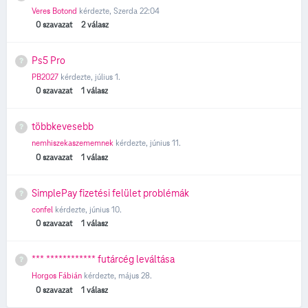
Veres Botond
kérdezte,
Szerda 22:04
0
szavazat
2
válasz
Ps5 Pro
PB2027
kérdezte,
július 1.
0
szavazat
1
válasz
többkevesebb
nemhiszekaszememnek
kérdezte,
június 11.
0
szavazat
1
válasz
SimplePay fizetési felület problémák
confel
kérdezte,
június 10.
0
szavazat
1
válasz
*** ************ futárcég leváltása
Horgos Fábián
kérdezte,
május 28.
0
szavazat
1
válasz