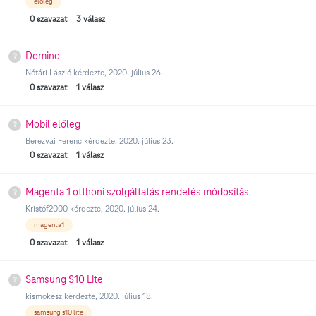
előleg
0
szavazat
3
válasz
Domino
Nótári László
kérdezte,
2020. július 26.
0
szavazat
1
válasz
Mobil előleg
Berezvai Ferenc
kérdezte,
2020. július 23.
0
szavazat
1
válasz
Magenta 1 otthoni szolgáltatás rendelés módosítás
Kristóf2000
kérdezte,
2020. július 24.
magenta1
0
szavazat
1
válasz
Samsung S10 Lite
kismokesz
kérdezte,
2020. július 18.
samsung s10 lite