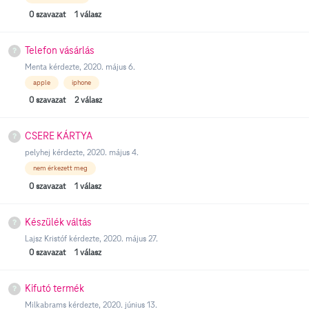
0
szavazat
1
válasz
Telefon vásárlás
Menta
kérdezte,
2020. május 6.
apple
iphone
0
szavazat
2
válasz
CSERE KÁRTYA
pelyhej
kérdezte,
2020. május 4.
nem érkezett meg
0
szavazat
1
válasz
Készülék váltás
Lajsz Kristóf
kérdezte,
2020. május 27.
0
szavazat
1
válasz
Kifutó termék
Milkabrams
kérdezte,
2020. június 13.