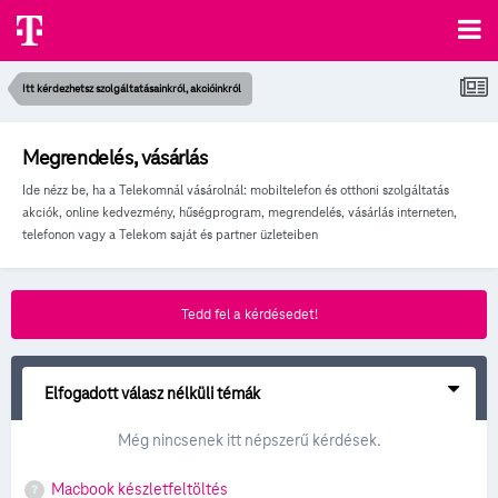
Itt kérdezhetsz szolgáltatásainkról, akcióinkról
Megrendelés, vásárlás
Ide nézz be, ha a Telekomnál vásárolnál: mobiltelefon és otthoni szolgáltatás
akciók, online kedvezmény, hűségprogram, megrendelés, vásárlás interneten,
telefonon vagy a Telekom saját és partner üzleteiben
Tedd fel a kérdésedet!
Elfogadott válasz nélküli témák
Még nincsenek itt népszerű kérdések.
Macbook készletfeltöltés