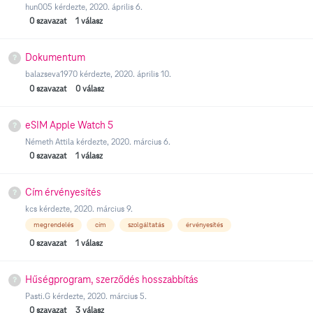
hun005
kérdezte,
2020. április 6.
0
szavazat
1
válasz
Dokumentum
balazseva1970
kérdezte,
2020. április 10.
0
szavazat
0
válasz
eSIM Apple Watch 5
Németh Attila
kérdezte,
2020. március 6.
0
szavazat
1
válasz
Cím érvényesítés
kcs
kérdezte,
2020. március 9.
megrendelés
cím
szolgáltatás
érvényesítés
0
szavazat
1
válasz
Hűségprogram, szerződés hosszabbítás
Pasti.G
kérdezte,
2020. március 5.
0
szavazat
3
válasz