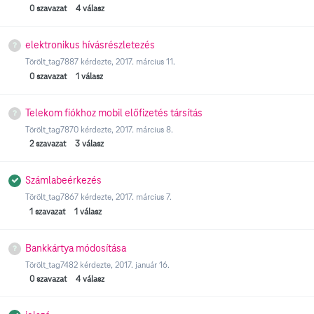
0
szavazat
4
válasz
elektronikus hívásrészletezés
Törölt_tag7887
kérdezte,
2017. március 11.
0
szavazat
1
válasz
Telekom fiókhoz mobil előfizetés társítás
Törölt_tag7870
kérdezte,
2017. március 8.
2
szavazat
3
válasz
Számlabeérkezés
Törölt_tag7867
kérdezte,
2017. március 7.
1
szavazat
1
válasz
Bankkártya módosítása
Törölt_tag7482
kérdezte,
2017. január 16.
0
szavazat
4
válasz