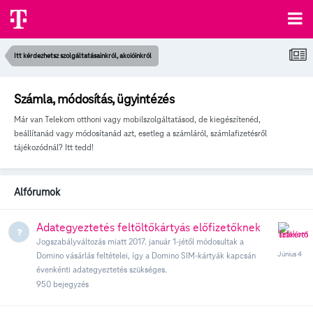
Itt kérdezhetsz szolgáltatásainkról, akcióinkról
Számla, módosítás, ügyintézés
Már van Telekom otthoni vagy mobilszolgáltatásod, de kiegészítenéd,
beállítanád vagy módosítanád azt, esetleg a számláról, számlafizetésről
tájékozódnál? Itt tedd!
Alfórumok
Adategyeztetés feltöltőkártyás előfizetőknek
Jogszabályváltozás miatt 2017. január 1-jétől módosultak a
Domino vásárlás feltételei, így a Domino SIM-kártyák kapcsán
évenkénti adategyeztetés szükséges.
950
bejegyzés