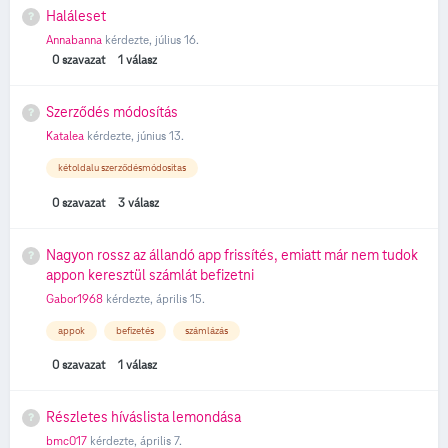
Haláleset
Annabanna
kérdezte,
július 16.
0
szavazat
1
válasz
Szerződés módosítás
Katalea
kérdezte,
június 13.
kétoldalu szerződésmódositas
0
szavazat
3
válasz
Nagyon rossz az állandó app frissítés, emiatt már nem tudok
appon keresztül számlát befizetni
Gabor1968
kérdezte,
április 15.
appok
befizetés
számlázás
0
szavazat
1
válasz
Részletes híváslista lemondása
bmc017
kérdezte,
április 7.