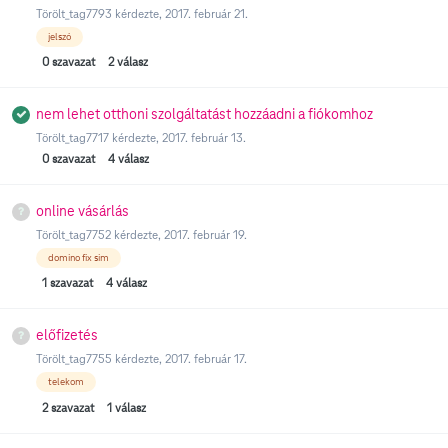
Törölt_tag7793
kérdezte,
2017. február 21.
jelszó
0
szavazat
2
válasz
nem lehet otthoni szolgáltatást hozzáadni a fiókomhoz
Törölt_tag7717
kérdezte,
2017. február 13.
0
szavazat
4
válasz
online vásárlás
Törölt_tag7752
kérdezte,
2017. február 19.
domino fix sim
1
szavazat
4
válasz
előfizetés
Törölt_tag7755
kérdezte,
2017. február 17.
telekom
2
szavazat
1
válasz