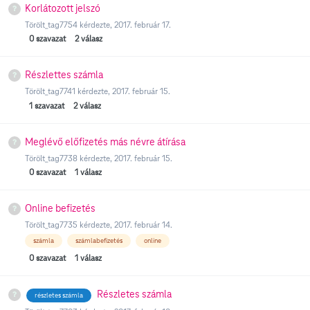
Korlátozott jelszó
Törölt_tag7754
kérdezte,
2017. február 17.
0
szavazat
2
válasz
Részlettes számla
Törölt_tag7741
kérdezte,
2017. február 15.
1
szavazat
2
válasz
Meglévő előfizetés más névre átírása
Törölt_tag7738
kérdezte,
2017. február 15.
0
szavazat
1
válasz
Online befizetés
Törölt_tag7735
kérdezte,
2017. február 14.
számla
számlabefizetés
online
0
szavazat
1
válasz
Részletes számla
részletes számla