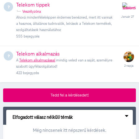
Telekom tippek
Veszélyzóna
Ahová mindenféleképpen érdemes benézned, mert itt vannak
a hasznos, általános tudnivalók, leírások a Telekom termékek,
szolgáltatások használatához
555
bejegyzés
Telekom alkalmazás
A
Telekom alkalmazással
mindig veled van a saját, személyre
szabott ügyfélszolgálatod!
422
bejegyzés
Tedd fel a kérdésedet!
Elfogadott válasz nélküli témák
Még nincsenek itt népszerű kérdések.