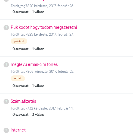
Törölt_tag7820
kérdezte,
2017. február 26.
0
szavazat
1
válasz
Puk kodot hogy tudom megszerezni
Törölt_tag7825
kérdezte,
2017. február 27.
pukkod
0
szavazat
1
válasz
meglévű email-cím törlés
Törölt_tag7803
kérdezte,
2017. február 22.
email
0
szavazat
1
válasz
Számlafizetés
Törölt_tag7732
kérdezte,
2017. február 14.
0
szavazat
3
válasz
internet