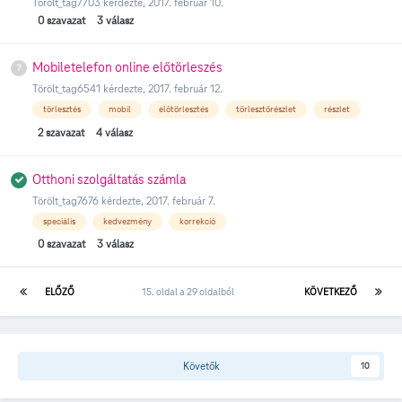
Törölt_tag7703
kérdezte,
2017. február 10.
0
szavazat
3
válasz
Mobiletelefon online előtörleszés
Törölt_tag6541
kérdezte,
2017. február 12.
törlesztés
mobil
előtörlesztés
törlesztőrészlet
részlet
2
szavazat
4
válasz
Otthoni szolgáltatás számla
Törölt_tag7676
kérdezte,
2017. február 7.
speciális
kedvezmény
korrekció
0
szavazat
3
válasz
ELŐZŐ
15. oldal a 29 oldalból
KÖVETKEZŐ
Követők
10