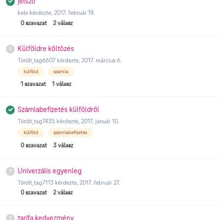
jelszó
kele
kérdezte,
2017. február 19.
0
szavazat
2
válasz
Külföldre költözés
Törölt_tag6607
kérdezte,
2017. március 6.
külföld
számla
1
szavazat
1
válasz
Számlabefizetés külföldről
Törölt_tag7435
kérdezte,
2017. január 10.
külföld
számlabefizetés
0
szavazat
3
válasz
Univerzális egyenleg
Törölt_tag7113
kérdezte,
2017. február 27.
0
szavazat
2
válasz
tarifa kedvezmény