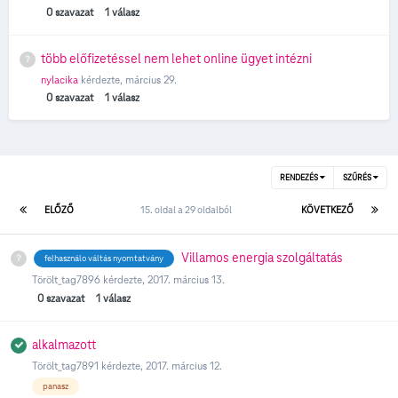
0
szavazat
1
válasz
több előfizetéssel nem lehet online ügyet intézni
nylacika
kérdezte,
március 29.
0
szavazat
1
válasz
RENDEZÉS
SZŰRÉS
ELŐZŐ
15. oldal a 29 oldalból
KÖVETKEZŐ
Villamos energia szolgáltatás
felhasználo váltás nyomtatvány
Törölt_tag7896
kérdezte,
2017. március 13.
0
szavazat
1
válasz
alkalmazott
Törölt_tag7891
kérdezte,
2017. március 12.
panasz