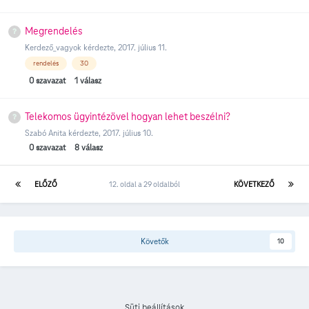
Megrendelés
Kerdező_vagyok
kérdezte,
2017. július 11.
rendelés
30
0
szavazat
1
válasz
Telekomos ügyintézövel hogyan lehet beszélni?
Szabó Anita
kérdezte,
2017. július 10.
0
szavazat
8
válasz
ELŐZŐ
12. oldal a 29 oldalból
KÖVETKEZŐ
Követők
10
Süti beállítások