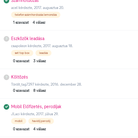
Számhotdozás
acel
kérdezte,
2017. augusztus 20.
telefon számhordozás lemondás
1
szavazat
4
válasz
Eszközök leadása
csapoleon
kérdezte,
2017. augusztus 18.
set top box
leadás
0
szavazat
3
válasz
Költözés
Törölt_tag7297
kérdezte,
2016. december 28.
0
szavazat
8
válasz
Mobil Előfizetés, percdíjak
JLaci
kérdezte,
2017. július 29.
mobil
havidíj percdíj
0
szavazat
4
válasz