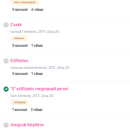
nem valós adatok
0
szavazat
6
válasz
Csekk
lacika87
kérdezte,
2017. július 24.
telekom
0
szavazat
1
válasz
Előfizetes
könyves andras
kérdezte,
2017. július 23.
0
szavazat
1
válasz
"S" előfizatés megmaradt percei
Sam
kérdezte,
2017. július 20.
előfizatés
1
szavazat
2
válasz
üvegszál kiépítése