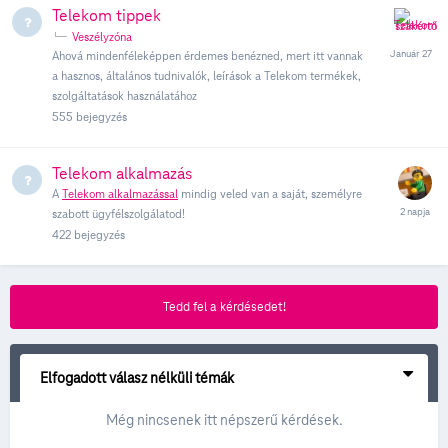
Telekom tippek
Veszélyzóna
Ahová mindenféleképpen érdemes benézned, mert itt vannak
a hasznos, általános tudnivalók, leírások a Telekom termékek,
szolgáltatások használatához
555
bejegyzés
Telekom alkalmazás
A
Telekom alkalmazással
mindig veled van a saját, személyre
szabott ügyfélszolgálatod!
422
bejegyzés
Tedd fel a kérdésedet!
Elfogadott válasz nélküli témák
Még nincsenek itt népszerű kérdések.