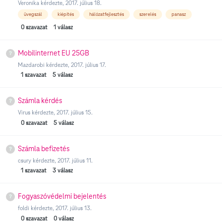
Veronika
kérdezte,
2017. július 18.
üvegszál
kiépítés
hálózatfejlesztés
szerelés
panasz
0
szavazat
1
válasz
Mobilinternet EU 25GB
Mazdarobi
kérdezte,
2017. július 17.
1
szavazat
5
válasz
Számla kérdés
Virus
kérdezte,
2017. július 15.
0
szavazat
5
válasz
Számla befizetés
csury
kérdezte,
2017. július 11.
1
szavazat
3
válasz
Fogyaszóvédelmi bejelentés
foldi
kérdezte,
2017. július 13.
0
szavazat
0
válasz