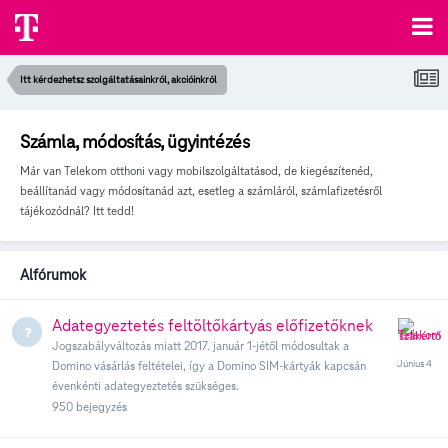
Itt kérdezhetsz szolgáltatásainkról, akcióinkról
Számla, módosítás, ügyintézés
Már van Telekom otthoni vagy mobilszolgáltatásod, de kiegészítenéd,
beállítanád vagy módosítanád azt, esetleg a számláról, számlafizetésről
tájékozódnál? Itt tedd!
Alfórumok
Adategyeztetés feltöltőkártyás előfizetőknek
Jogszabályváltozás miatt 2017. január 1-jétől módosultak a
Domino vásárlás feltételei, így a Domino SIM-kártyák kapcsán
évenkénti adategyeztetés szükséges.
950
bejegyzés