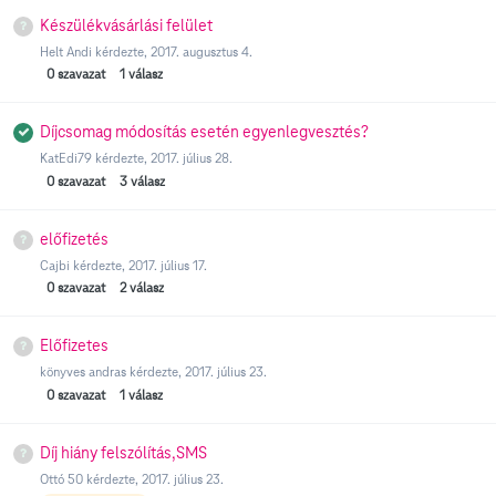
Készülékvásárlási felület
Helt Andi
kérdezte,
2017. augusztus 4.
0
szavazat
1
válasz
Díjcsomag módosítás esetén egyenlegvesztés?
KatEdi79
kérdezte,
2017. július 28.
0
szavazat
3
válasz
előfizetés
Cajbi
kérdezte,
2017. július 17.
0
szavazat
2
válasz
Előfizetes
könyves andras
kérdezte,
2017. július 23.
0
szavazat
1
válasz
Díj hiány felszólítás,SMS
Ottó 50
kérdezte,
2017. július 23.