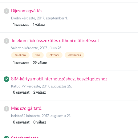
Díjcsomagváltás
Evelin
kérdezte,
2017. szeptember 1.
1
szavazat
1
válasz
Telekom fiók összekötés otthoni előfizetéssel
Valentin
kérdezte,
2017. július 25.
telekom
fiok
otthoni
elofizetes
1
szavazat
29
válasz
SIM-kártya mobilinternetezéshez, beszélgetéshez
KatEdi79
kérdezte,
2017. augusztus 25.
0
szavazat
2
válasz
Más szolgáltató.
bobita62
kérdezte,
2017. augusztus 21.
0
szavazat
8
válasz