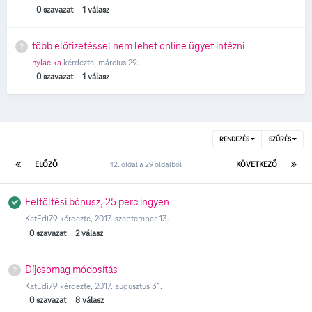
0
szavazat
1
válasz
több előfizetéssel nem lehet online ügyet intézni
nylacika
kérdezte,
március 29.
0
szavazat
1
válasz
RENDEZÉS
SZŰRÉS
ELŐZŐ
12. oldal a 29 oldalból
KÖVETKEZŐ
Feltöltési bónusz, 25 perc ingyen
KatEdi79
kérdezte,
2017. szeptember 13.
0
szavazat
2
válasz
Díjcsomag módosítás
KatEdi79
kérdezte,
2017. augusztus 31.
0
szavazat
8
válasz