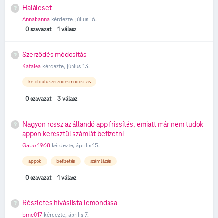
Haláleset
Annabanna
kérdezte,
július 16.
0
szavazat
1
válasz
Szerződés módosítás
Katalea
kérdezte,
június 13.
kétoldalu szerződésmódositas
0
szavazat
3
válasz
Nagyon rossz az állandó app frissítés, emiatt már nem tudok
appon keresztül számlát befizetni
Gabor1968
kérdezte,
április 15.
appok
befizetés
számlázás
0
szavazat
1
válasz
Részletes híváslista lemondása
bmc017
kérdezte,
április 7.