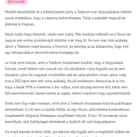
@AmandaD
Mielőtt elkezdődött itt a billentyűzetet party a Telekom már tárgyalásokat indított
annak érdekében, hogy a csatorna bekerülhessen. Tehát a szándék megvolt és
jelenleg is megvan.
Valaki tudta hogy létezünk, valaki nem tudta. Már évekóta működik ez a fórum és
nagyon sok ember problémáját oldottuk már meg itt. Ha nem lesz ránk szükség,
akkor a Telekom majd bezárja a fórumot, de jelenleg az az álláspontja, hogy kell
egy felhasználókat tömörítő online közösségi tér.
Le írtuk amit tudunk, amit a Telekom hivatalosan kiadott, hogy a tárgyalások
folynak, ennél többet nem tudunk írni. Ha eltudtátok volna fogadni ezt és nem
húzzátok volna fel magatok mindenféle vélt és valós sérelem miatt, akkor még
erre a 200 hszre sem lett volna szükség. Ha jól emlékszem Anonymus le is írta,
hogy a hszek 99%-a mehetne a dev nullba, mert tényleg semmit érő, tehát nem
fele semmitmondó, hanem szinte az egész, ebben majdnem hogy egyetérthetünk.
Senki nem fog mást mondani, mint amit a Telekom hivatalosan kiad és publikusan
elmondható. Ez itt nem a csodák földje, ez egy fórum, ahol lehetne konstruktívan
megbeszélni dolgokat felesleges vergődések helyett. Ennyi. Itt nincsenek olyan
személyek, akik befolyással lehetnének a Spiler2-ről való tárgyalásokon.
Ha majd lesznek érdemi infók, azt nekünk oda fogják adni a megfelelő időben és