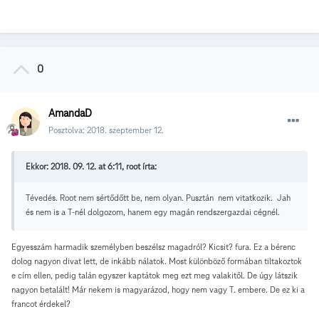
0
AmandaD
Posztolva:
2018. szeptember 12.
Ekkor: 2018. 09. 12. at 6:11, root írta:
Tévedés. Root nem sértődőtt be, nem olyan. Pusztán nem vitatkozik. Jah
és nem is a T-nél dolgozom, hanem egy magán rendszergazdai cégnél.
Egyesszám harmadik személyben beszélsz magadról? Kicsit? fura. Ez a bérenc
dolog nagyon divat lett, de inkább nálatok. Most különböző formában tiltakoztok
e cím ellen, pedig talán egyszer kaptátok meg ezt meg valakitől. De úgy látszik
nagyon betalált! Már nekem is magyarázod, hogy nem vagy T. embere. De ez ki a
francot érdekel?