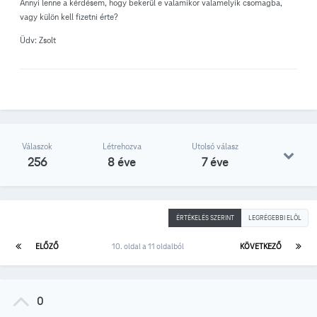
Annyi lenne a kérdésem, hogy bekerül e valamikor valamelyik csomagba,
vagy külön kell fizetni érte?
Üdv: Zsolt
Válaszok
Létrehozva
Utolsó válasz
256
8 éve
7 éve
ÉRTÉKELÉS SZERINT
LEGRÉGEBBI ELÖL
ELŐZŐ
10. oldal a 11 oldalból
KÖVETKEZŐ
0