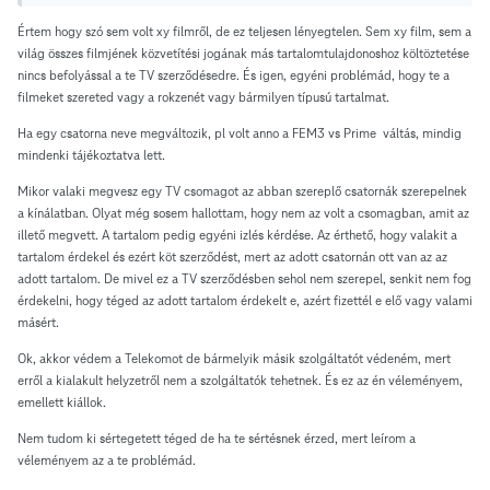
Értem hogy szó sem volt xy filmről, de ez teljesen lényegtelen. Sem xy film, sem a
világ összes filmjének közvetítési jogának más tartalomtulajdonoshoz költöztetése
nincs befolyással a te TV szerződésedre. És igen, egyéni problémád, hogy te a
filmeket szereted vagy a rokzenét vagy bármilyen típusú tartalmat.
Ha egy csatorna neve megváltozik, pl volt anno a FEM3 vs Prime váltás, mindig
mindenki tájékoztatva lett.
Mikor valaki megvesz egy TV csomagot az abban szereplő csatornák szerepelnek
a kínálatban. Olyat még sosem hallottam, hogy nem az volt a csomagban, amit az
illető megvett. A tartalom pedig egyéni izlés kérdése. Az érthető, hogy valakit a
tartalom érdekel és ezért köt szerződést, mert az adott csatornán ott van az az
adott tartalom. De mivel ez a TV szerződésben sehol nem szerepel, senkit nem fog
érdekelni, hogy téged az adott tartalom érdekelt e, azért fizettél e elő vagy valami
másért.
Ok, akkor védem a Telekomot de bármelyik másik szolgáltatót védeném, mert
erről a kialakult helyzetről nem a szolgáltatók tehetnek. És ez az én véleményem,
emellett kiállok.
Nem tudom ki sértegetett téged de ha te sértésnek érzed, mert leírom a
véleményem az a te problémád.