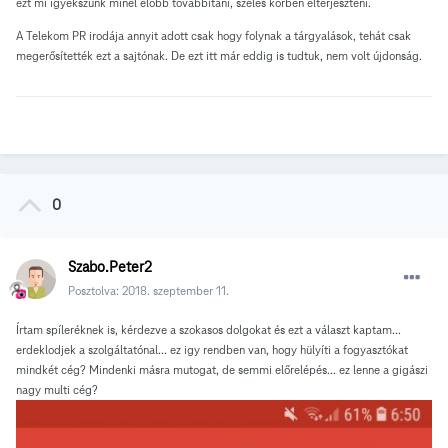
ezt mi igyekszünk minél előbb továbbítani, széles körben elterjeszteni.
A Telekom PR irodája annyit adott csak hogy folynak a tárgyalások, tehát csak
megerősítették ezt a sajtónak. De ezt itt már eddig is tudtuk, nem volt újdonság.
0
Szabo.Peter2
Posztolva:
2018. szeptember 11.
Írtam spíleréknek is, kérdezve a szokasos dolgokat és ezt a választ kaptam...
erdeklodjek a szolgáltatónal... ez igy rendben van, hogy hülyíti a fogyasztókat
mindkét cég? Mindenki másra mutogat, de semmi előrelépés... ez lenne a gigászi
nagy multi cég?