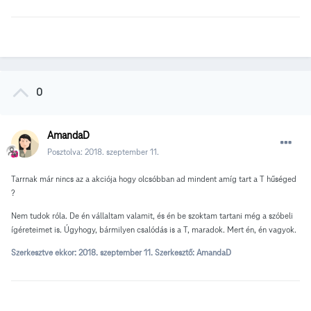
0
AmandaD
Posztolva:
2018. szeptember 11.
Tarrnak már nincs az a akciója hogy olcsóbban ad mindent amíg tart a T hűséged
?
Nem tudok róla. De én vállaltam valamit, és én be szoktam tartani még a szóbeli
ígéreteimet is. Úgyhogy, bármilyen csalódás is a T, maradok. Mert én, én vagyok.
Szerkesztve ekkor:
2018. szeptember 11.
Szerkesztő: AmandaD