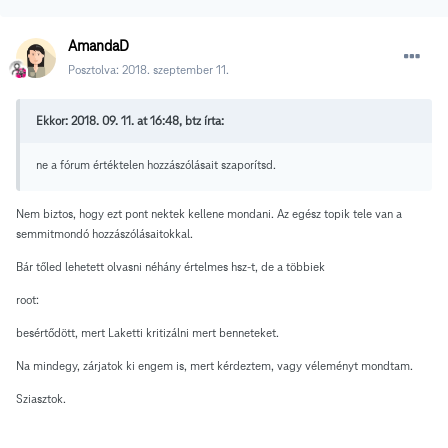
AmandaD
Posztolva:
2018. szeptember 11.
Ekkor: 2018. 09. 11. at 16:48, btz írta:
ne a fórum értéktelen hozzászólásait szaporítsd.
Nem biztos, hogy ezt pont nektek kellene mondani. Az egész topik tele van a
semmitmondó hozzászólásaitokkal.
Bár tőled lehetett olvasni néhány értelmes hsz-t, de a többiek
root:
besértődött, mert Laketti kritizálni mert benneteket.
Na mindegy, zárjatok ki engem is, mert kérdeztem, vagy véleményt mondtam.
Sziasztok.