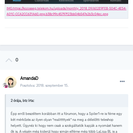
0
AmandaD
Posztolva:
2018. szeptember 15.
2 órája, btz írta:
Épp erről beszéltem korábban itt a fórumon, hogy a Spiler1-re is férne egy
két mérkőzés az ilyen olyan "realittttyek" na meg a délelőtti teleshop
helyett. Úgynéz ki hogy nem csak a szokgáltatók kapják a nyomást hanem
ők is. A végén még kiderül hogy simán elférne még több LaLiga BL is a