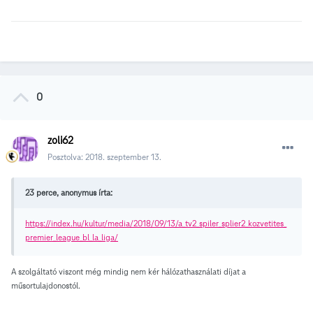
0
zoli62
Posztolva:
2018. szeptember 13.
23 perce, anonymus írta:
https://index.hu/kultur/media/2018/09/13/a_tv2_spiler_splier2_kozvetites_
premier_league_bl_la_liga/
A szolgáltató viszont még mindig nem kér hálózathasználati díjat a
műsortulajdonostól.