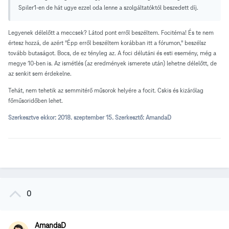
Spiler1-en de hát ugye ezzel oda lenne a szolgáltatóktól beszedett díj.
Legyenek délelőtt a meccsek? Látod pont erről beszéltem. Focitéma! És te nem
értesz hozzá, de azért "Épp erről beszéltem korábban itt a fórumon," beszélsz
tovább butaságot. Bocs, de ez tényleg az. A foci délutáni és esti esemény, még a
megye 10-ben is. Az ismétlés (az eredmények ismerete után) lehetne délelőtt, de
az senkit sem érdekelne.
Tehát, nem tehetik az semmitérő műsorok helyére a focit. Cskis és kizárólag
főműsoridőben lehet.
Szerkesztve ekkor:
2018. szeptember 15.
Szerkesztő: AmandaD
0
AmandaD