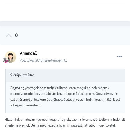
0
AmandaD
Posztolva:
2018. szeptember 10.
9 órája, btz írta:
Sajnos egyes tagok nem tudják túltenni ezen magukat, belemennek
személyeskedésbe vagdalózásokba teljesen feleslegesen. Összetévesztik
ezt a fórumot a Telekom ügyfélszolgálatával és azthiszik, hogy mi ülünk ott
a tárgyalóteremben.
Hiszen folyamatosan nyomod, hogy ti fogtok, ezen a fórumon, értesíteni mindenkit
a fejleményekről. De ha megnézed a fórum indulását, láthatod, hogy tőletek