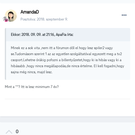
AmandaD
Posztolva:
2018. szeptember 9.
Ekkor: 2018. 09. 09. at 21:16, ApaFia írta:
Minek ez a sok vita ,nem itt a fórumon dől el hogy lesz spiler2 vagy
se.Tudomásom szerint 1 az az egyetlen szolgáltatóval egyezett meg a tv2
csoport.Lehetne órákig pofozni a billentyűzetet,hogy ki is hibás vagy ki a
hibásabb ,hogy nincs megállapodás,de nincs értelme. El kell fogadni,hogy
sajna még nincs, majd lesz.
Mint a **? Itt is lesz minimum 7 év?
0