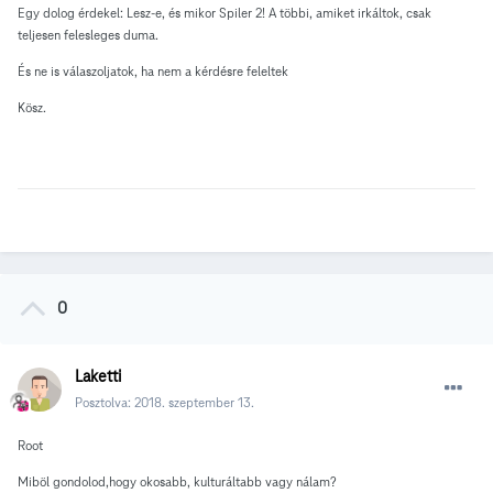
Egy dolog érdekel: Lesz-e, és mikor Spiler 2! A többi, amiket irkáltok, csak
teljesen felesleges duma.
És ne is válaszoljatok, ha nem a kérdésre feleltek
Kösz.
0
Laketti
Posztolva:
2018. szeptember 13.
Root
Miböl gondolod,hogy okosabb, kulturáltabb vagy nálam?