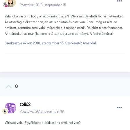
Posztolva:
2018. szeptember 15.
Valahol olvastam, hogy a nézők mindössze 1-2%-a néz délelőtti foci ismétléseket.
Az összefoglalókat többen, de az is délután és este van. Ennél még az általad
említett, semmire sem való, műsorokat is többen nézik. Délelőtt nincs focimeccs!
Akit érdekel, az már (ha nem is látta) tudja az eredményt. A foci élőműsor!
Szerkesztve ekkor:
2018. szeptember 15.
Szerkesztő: AmandaD
0
zoli62
Posztolva:
2018. december 19.
Várható volt. Egyébként publikus link erről hol van?