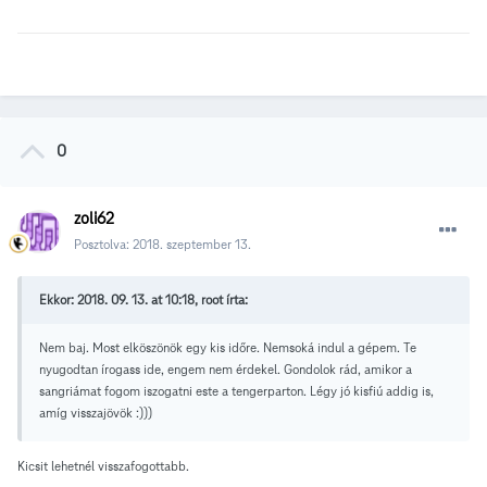
0
zoli62
Posztolva:
2018. szeptember 13.
Ekkor: 2018. 09. 13. at 10:18, root írta:
Nem baj. Most elköszönök egy kis időre. Nemsoká indul a gépem. Te
nyugodtan írogass ide, engem nem érdekel. Gondolok rád, amikor a
sangriámat fogom iszogatni este a tengerparton. Légy jó kisfiú addig is,
amíg visszajövök :)))
Kicsit lehetnél visszafogottabb.