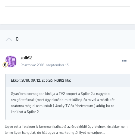
0
zoli62
Posztolva:
2018. szeptember 13.
Ekkor: 2018. 09. 12. at 3:26, Roli82 írta:
Gyanítom csomagban kínálja a TV2 csoport a Spíler 2 a nagyobb
szolgáltatóknak (mert úgy olcsóbb mint külön), és mivel a másik két
csatorna még el sem indult ( Jocky TV és Moziverzum ) addig be se
kerülhet a Spíler 2.
Ugye ezt a Telekom is kommunikálhatná az érdeklődő ügyfeleinek, és akkor nem
lenne ilyen hangulat, de hát ugye a marketingtől ilyet ne várjunk...