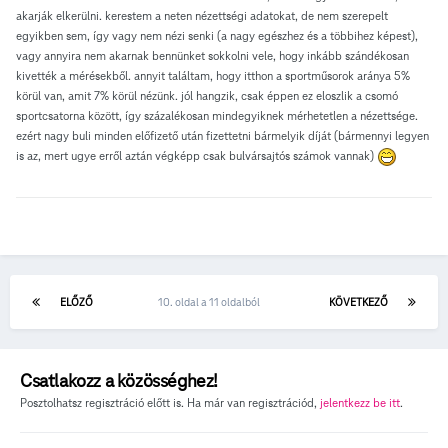
akarják elkerülni. kerestem a neten nézettségi adatokat, de nem szerepelt
egyikben sem, így vagy nem nézi senki (a nagy egészhez és a többihez képest),
vagy annyira nem akarnak bennünket sokkolni vele, hogy inkább szándékosan
kivették a mérésekből. annyit találtam, hogy itthon a sportműsorok aránya 5%
körül van, amit 7% körül nézünk. jól hangzik, csak éppen ez eloszlik a csomó
sportcsatorna között, így százalékosan mindegyiknek mérhetetlen a nézettsége.
ezért nagy buli minden előfizető után fizettetni bármelyik díját (bármennyi legyen
is az, mert ugye erről aztán végképp csak bulvársajtós számok vannak)
ELŐZŐ
10. oldal a 11 oldalból
KÖVETKEZŐ
Csatlakozz a közösséghez!
Posztolhatsz regisztráció előtt is. Ha már van regisztrációd,
jelentkezz be itt
.