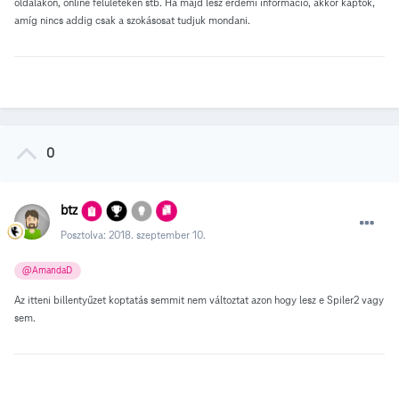
oldalakon, online felületeken stb. Ha majd lesz érdemi információ, akkor kaptok,
amíg nincs addig csak a szokásosat tudjuk mondani.
0
btz
Posztolva:
2018. szeptember 10.
@AmandaD
Az itteni billentyűzet koptatás semmit nem változtat azon hogy lesz e Spiler2 vagy
sem.