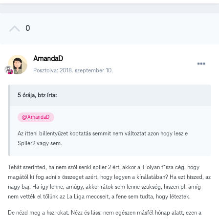
0
AmandaD
Posztolva:
2018. szeptember 10.
5 órája, btz írta:
@AmandaD
Az itteni billentyűzet koptatás semmit nem változtat azon hogy lesz e
Spiler2 vagy sem.
Tehát szerinted, ha nem szól senki spiler 2 ért, akkor a T olyan f*sza cég, hogy
magától ki fog adni x összeget azért, hogy legyen a kínálatában? Ha ezt hiszed, az
nagy baj. Ha így lenne, amúgy, akkor rátok sem lenne szükség, hiszen pl. amíg
nem vették el tőlünk az La Liga meccseit, a fene sem tudta, hogy léteztek.
De nézd meg a hsz.-okat. Nézz és láss: nem egészen másfél hónap alatt, ezen a