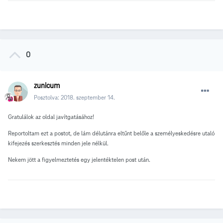
0
zunicum
Posztolva:
2018. szeptember 14.
Gratulálok az oldal javítgatásához!
Reportoltam ezt a postot, de lám délutánra eltűnt belőle a személyeskedésre utaló
kifejezés szerkesztés minden jele nélkül.
Nekem jött a figyelmeztetés egy jelentéktelen post után.