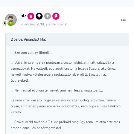
btz
Posztolva:
2018. szeptember 9.
2 perce, AmandaD írta:
... Szó sem volt xy filmről....
... Ugyanis az emberek pontosan a csatornakínálat miatt választják a
csomagokat. Ha változik egy adott csatorna jellege (Izaura, akciómozi
helyett) kutya kötelessége a szolgáltatónak erről tájékoztatni az
ügyfeleket!...
... Nem adhat el olyan terméket, ami nem lesz a kínálatban!...
És nem arról van szó, hogy ez valami váratlan dolog lett volna, hanem
olyan, amit az egyszerű emberek is tudhattak, nem hogy a híres Telekom
vezetői.
... Szóval védd tovább a T-t, de próbáld meg úgy tenni, mintha értelmes
ember lennél, és ne sértegetéssel.