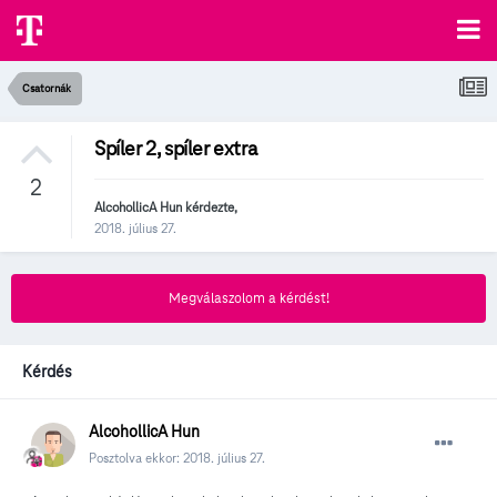
Csatornák
Spíler 2, spíler extra
2
AlcohollicA Hun
kérdezte,
2018. július 27.
Megválaszolom a kérdést!
Kérdés
AlcohollicA Hun
Posztolva ekkor:
2018. július 27.