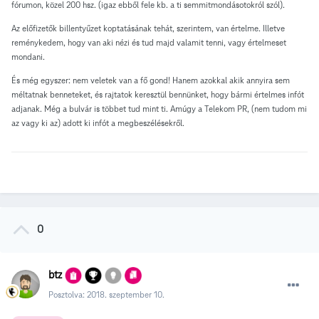
fórumon, közel 200 hsz. (igaz ebből fele kb. a ti semmitmondásotokról szól).
Az előfizetők billentyűzet koptatásának tehát, szerintem, van értelme. Illetve
reménykedem, hogy van aki nézi és tud majd valamit tenni, vagy értelmeset
mondani.
És még egyszer: nem veletek van a fő gond! Hanem azokkal akik annyira sem
méltatnak benneteket, és rajtatok keresztül bennünket, hogy bármi értelmes infót
adjanak. Még a bulvár is többet tud mint ti. Amúgy a Telekom PR, (nem tudom mi
az vagy ki az) adott ki infót a megbeszélésekről.
0
btz
Posztolva:
2018. szeptember 10.