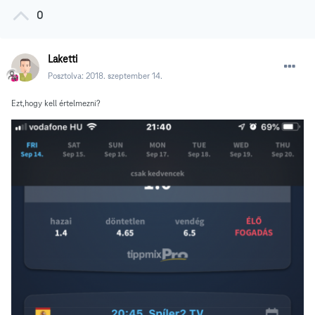
0
Laketti
Posztolva:
2018. szeptember 14.
Ezt,hogy kell értelmezni?