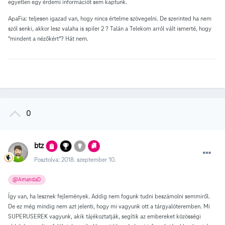
egyetlen egy érdemi információt sem kaptunk.
ApaFia: teljesen igazad van, hogy nincs értelme szövegelni. De szerinted ha nem
szól senki, akkor lesz valaha is spiler 2 ? Talán a Telekom arról vált ismerté, hogy
"mindent a nézőkért"? Hát nem.
0
btz
Posztolva:
2018. szeptember 10.
@AmandaD
Így van, ha lesznek fejlemények. Addig nem fogunk tudni beszámolni semmiről.
De ez még mindig nem azt jelenti, hogy mi vagyunk ott a tárgyalóteremben. Mi
SUPERUSEREK vagyunk, akik tájékoztatják, segítik az embereket közösségi