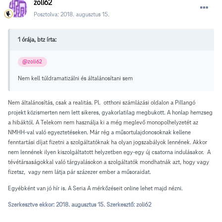
zoli62
Posztolva:
2018. augusztus 15.
1 órája, btz írta:
@zoli62
Nem kell túldramatizálni és általánosítani sem
Nem általánosítás, csak a realitás. Pl. otthoni számlázási oldalon a Pillangó
projekt közismerten nem lett sikeres, gyakorlatilag megbukott. A honlap hemzseg
a hibáktól. A Telekom nem használja ki a még meglevő monopolhelyzetét az
NMHH-val való egyeztetéseken. Már rég a műsortulajdonosoknak kellene
fenntartási díjat fizetni a szolgáltatóknak ha olyan jogszabályok lennének. Akkor
nem lennének ilyen kiszolgáltatott helyzetben egy-egy új csatorna indulásakor. A
tévétársaságokkal való tárgyalásokon a szolgáltatók mondhatnák azt, hogy vagy
fizetsz, vagy nem látja pár százezer ember a műsoraidat.
Egyébként van jó hír is. A Seria A mérkőzéseit online lehet majd nézni.
Szerkesztve ekkor:
2018. augusztus 15.
Szerkesztő: zoli62