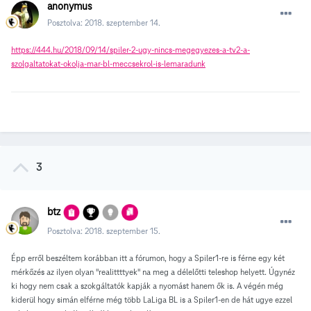
anonymus
Posztolva:
2018. szeptember 14.
https://444.hu/2018/09/14/spiler-2-ugy-nincs-megegyezes-a-tv2-a-
szolgaltatokat-okolja-mar-bl-meccsekrol-is-lemaradunk
3
btz
Posztolva:
2018. szeptember 15.
Épp erről beszéltem korábban itt a fórumon, hogy a Spiler1-re is férne egy két
mérkőzés az ilyen olyan "realittttyek" na meg a délelőtti teleshop helyett. Úgynéz
ki hogy nem csak a szokgáltatók kapják a nyomást hanem ők is. A végén még
kiderül hogy simán elférne még több LaLiga BL is a Spiler1-en de hát ugye ezzel