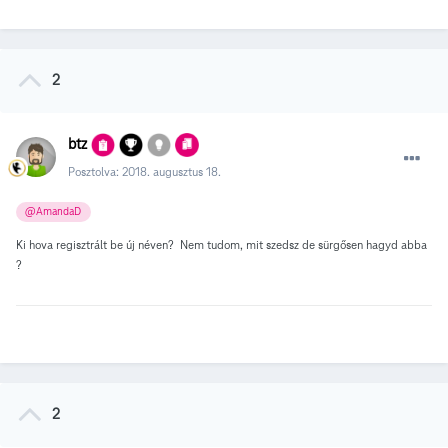
2
btz
Posztolva:
2018. augusztus 18.
@AmandaD
Ki hova regisztrált be új néven? Nem tudom, mit szedsz de sürgősen hagyd abba
?
2