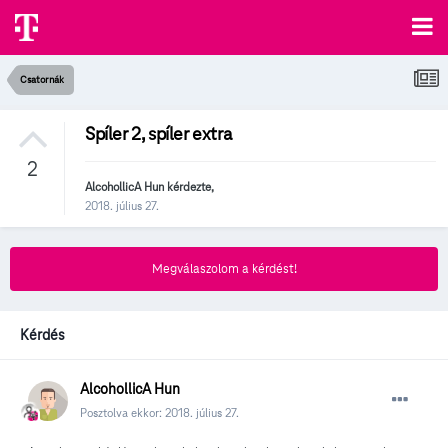
Csatornák
Spíler 2, spíler extra
2
AlcohollicA Hun
kérdezte,
2018. július 27.
Megválaszolom a kérdést!
Kérdés
AlcohollicA Hun
Posztolva ekkor:
2018. július 27.