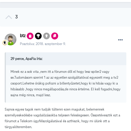
3
btz
Posztolva:
2018. szeptember 9.
29 perce, ApaFia írta:
Minek ez a sok vita ,nem itt a fórumon dől el hogy lesz spiler2 vagy
se.Tudomásom szerint 1 az az egyetlen szolgáltatóval egyezett meg a tv2
csoport.Lehetne órákig pofozni a billentyűzetet,hogy ki is hibás vagy ki a
hibásabb ,hogy nincs megállapodás,de nincs értelme. El kell fogadni,hogy
sajna még nincs, majd lesz.
Sajnos egyes tagok nem tudják túltenni ezen magukat, belemennek
személyeskedésbe vagdalózásokba teljesen feleslegesen. Összetévesztik ezt a
fórumot a Telekom ügyfélszolgálatával és azthiszik, hogy mi ülünk ott a
tárgyalóteremben.