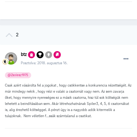
2
btz
Posztolva:
2018. augusztus 16.
@Zsolesz1975
Csak azért vásárolta fel a jogokat , hogy csökkentse a konkurencia nézettségét. Az
már mindegy nekik , hogy nézi e valaki a csatornát vagy nem. Az sem zavarja
őket, hogy mennyire nyereséges ez a másik csatorna, hisz túl sok költségük nem
lehetett a beindításában sem. Akár létrehozhatnának Spiler3, 4, 5, 6 csatornákat
is, alig érezhető költséggel. A pénzt úgy is a nagyobb adók kitermelik a
tulajoknak. Nem véletlen f...ssák számtalanul a csatikat.