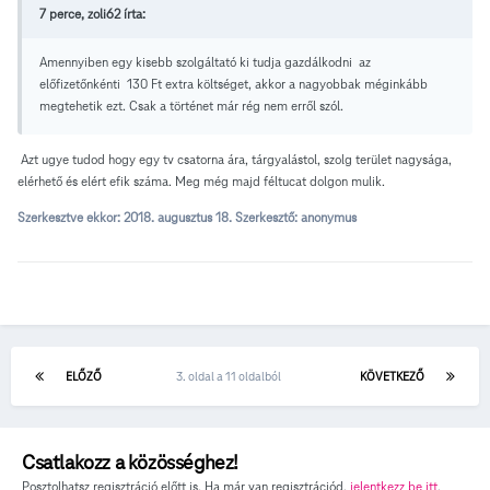
7 perce, zoli62 írta:
Amennyiben egy kisebb szolgáltató ki tudja gazdálkodni az
előfizetőnkénti 130 Ft extra költséget, akkor a nagyobbak méginkább
megtehetik ezt. Csak a történet már rég nem erről szól.
Azt ugye tudod hogy egy tv csatorna ára, tárgyalástol, szolg terület nagysága,
elérhető és elért efik száma. Meg még majd féltucat dolgon mulik.
Szerkesztve ekkor:
2018. augusztus 18.
Szerkesztő: anonymus
ELŐZŐ
3. oldal a 11 oldalból
KÖVETKEZŐ
Csatlakozz a közösséghez!
Posztolhatsz regisztráció előtt is. Ha már van regisztrációd,
jelentkezz be itt
.