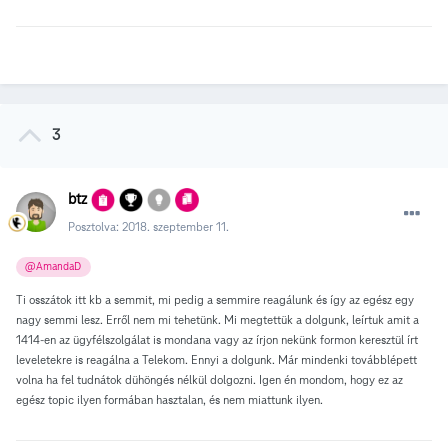
3
btz
Posztolva:
2018. szeptember 11.
@AmandaD
Ti osszátok itt kb a semmit, mi pedig a semmire reagálunk és így az egész egy
nagy semmi lesz. Erről nem mi tehetünk. Mi megtettük a dolgunk, leírtuk amit a
1414-en az ügyfélszolgálat is mondana vagy az írjon nekünk formon keresztül írt
leveletekre is reagálna a Telekom. Ennyi a dolgunk. Már mindenki továbblépett
volna ha fel tudnátok dühöngés nélkül dolgozni. Igen én mondom, hogy ez az
egész topic ilyen formában hasztalan, és nem miattunk ilyen.