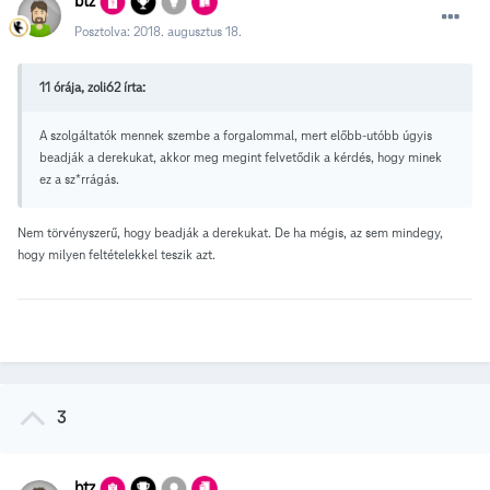
btz
Posztolva:
2018. augusztus 18.
11 órája, zoli62 írta:
A szolgáltatók mennek szembe a forgalommal, mert előbb-utóbb úgyis
beadják a derekukat, akkor meg megint felvetődik a kérdés, hogy minek
ez a sz*rrágás.
Nem törvényszerű, hogy beadják a derekukat. De ha mégis, az sem mindegy,
hogy milyen feltételekkel teszik azt.
3
btz