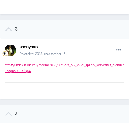
3
anonymus
Posztolva:
2018. szeptember 13.
https://index.hu/kultur/media/2018/09/13/a_tv2_spiler_splier2_kozvetites_premier
_league_bl_la_liga/
3