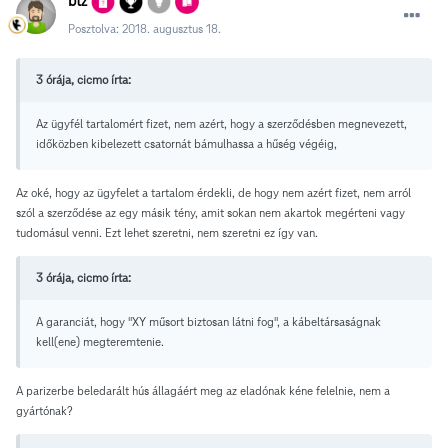
btz
Posztolva:
2018. augusztus 18.
3 órája, cicmo írta:
Az ügyfél tartalomért fizet, nem azért, hogy a szerződésben megnevezett,
időközben kibelezett csatornát bámulhassa a hűség végéig,
Az oké, hogy az ügyfelet a tartalom érdekli, de hogy nem azért fizet, nem arról
szól a szerződése az egy másik tény, amit sokan nem akartok megérteni vagy
tudomásul venni. Ezt lehet szeretni, nem szeretni ez így van.
3 órája, cicmo írta:
A garanciát, hogy "XY műsort biztosan látni fog", a kábeltársaságnak
kell(ene) megteremtenie.
A parizerbe beledarált hús állagáért meg az eladónak kéne felelnie, nem a
gyártónak?