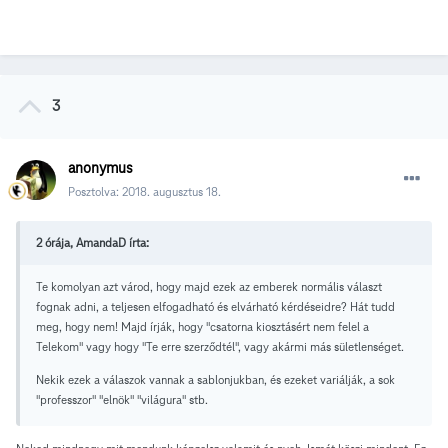
3
anonymus
Posztolva:
2018. augusztus 18.
2 órája, AmandaD írta:
Te komolyan azt várod, hogy majd ezek az emberek normális választ
fognak adni, a teljesen elfogadható és elvárható kérdéseidre? Hát tudd
meg, hogy nem! Majd írják, hogy "csatorna kiosztásért nem felel a
Telekom" vagy hogy "Te erre szerződtél", vagy akármi más sületlenséget.
Nekik ezek a válaszok vannak a sablonjukban, és ezeket variálják, a sok
"professzor" "elnök" "világura" stb.