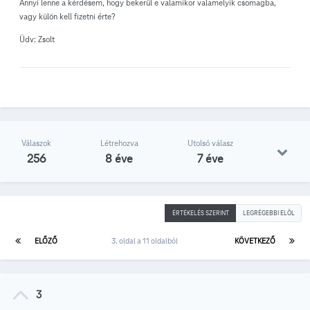
Annyi lenne a kérdésem, hogy bekerül e valamikor valamelyik csomagba,
vagy külön kell fizetni érte?
Üdv: Zsolt
Válaszok
Létrehozva
Utolsó válasz
256
8 éve
7 éve
ÉRTÉKELÉS SZERINT
LEGRÉGEBBI ELÖL
ELŐZŐ
3. oldal a 11 oldalból
KÖVETKEZŐ
3