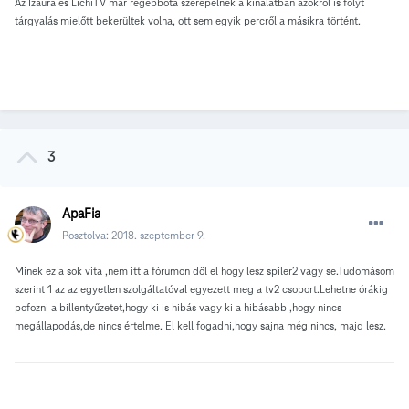
Az Izaura és LichiTV már régebbóta szerepelnek a kínálatban azokról is folyt
tárgyalás mielőtt bekerültek volna, ott sem egyik percről a másikra történt.
3
ApaFia
Posztolva:
2018. szeptember 9.
Minek ez a sok vita ,nem itt a fórumon dől el hogy lesz spiler2 vagy se.Tudomásom
szerint 1 az az egyetlen szolgáltatóval egyezett meg a tv2 csoport.Lehetne órákig
pofozni a billentyűzetet,hogy ki is hibás vagy ki a hibásabb ,hogy nincs
megállapodás,de nincs értelme. El kell fogadni,hogy sajna még nincs, majd lesz.