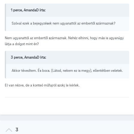
1 perce, AmandaD írta:
Szóval ezek a bejegyzések nem ugyanattól az embertől származnak?
Nem ugyanattól az embertől származnak. Nehéz elhinni, hogy más is ugyanúgy
látja a dolgot mint én?
3 perce, AmandaD írta:
Akkor tévedtem. És bocs. (Látod, nekem ez is megy), ellentétben veletek.
El van nézve, de a konteó műfajról szokj le kérlek.
3