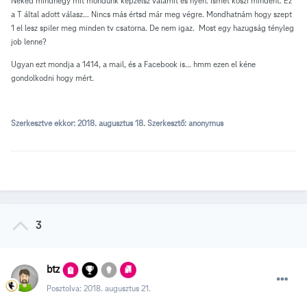
Neked mindnegy mit mondunk képzelsz valamit és nyeh. Ismét köszi mindent. Ez
a T által adott válasz... Nincs más értsd már meg végre. Mondhatnám hogy szept
1 el lesz spiler meg minden tv csatorna. De nem igaz. Most egy hazugság tényleg
job lenne?
Ugyan ezt mondja a 1414, a mail, és a Facebook is... hmm ezen el kéne
gondolkodni hogy mért.
Szerkesztve ekkor:
2018. augusztus 18.
Szerkesztő: anonymus
3
btz
Posztolva:
2018. augusztus 21.