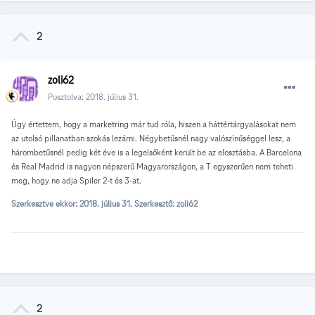
2
zoli62
Posztolva:
2018. július 31.
Úgy értettem, hogy a marketring már tud róla, hiszen a háttértárgyalásokat nem
az utolsó pillanatban szokás lezárni. Négybetűsnél nagy valószínűséggel lesz, a
hárombetűsnél pedig két éve is a legelsőként került be az elosztásba. A Barcelona
és Real Madrid is nagyon népszerű Magyarországon, a T egyszerűen nem teheti
meg, hogy ne adja Spiler 2-t és 3-at.
Szerkesztve ekkor:
2018. július 31.
Szerkesztő: zoli62
2