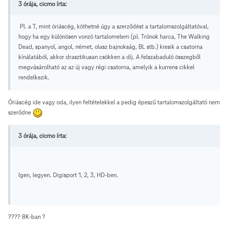
3 órája, cicmo írta:
Pl. a T, mint óriáscég, köthetné úgy a szerződést a tartalomszolgáltatóval,
hogy ha egy különösen vonzó tartalomelem (pl. Trónok harca, The Walking
Dead, spanyol, angol, német, olasz bajnokság, BL stb.) kiesik a csatorna
kínálatából, akkor drasztikusan csökken a díj. A felszabaduló összegből
megvásárolható az az új vagy régi csatorna, amelyik a kurrens cikkel
rendelkezik.
Óriáscég ide vagy oda, ilyen feltételekkel a pedig épeszű tartalomszolgáltató nem
szerődne
3 órája, cicmo írta:
Igen, legyen. Digisport 1, 2, 3, HD-ben.
???? 8K-ban ?