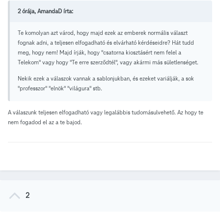
2 órája, AmandaD írta:
Te komolyan azt várod, hogy majd ezek az emberek normális választ
fognak adni, a teljesen elfogadható és elvárható kérdéseidre? Hát tudd
meg, hogy nem! Majd írják, hogy "csatorna kiosztásért nem felel a
Telekom" vagy hogy "Te erre szerződtél", vagy akármi más sületlenséget.
Nekik ezek a válaszok vannak a sablonjukban, és ezeket variálják, a sok
"professzor" "elnök" "világura" stb.
A válaszunk teljesen elfogadható vagy legalábbis tudomásulvehető. Az hogy te
nem fogadod el az a te bajod.
2