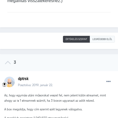
megállítás visszatekeréshez.)
ÉRTÉKELÉS SZERINT
LEGRÉGEBBI ELÖL
3
dptrsk
Posztolva:
2019. január 22.
Az, hogy egymás utáni műsorokat veszel fel, nem jelent külön streamet, mint
ahogy az is 1 streamnek számít, ha 3 boxon ugyanazt az adót nézed.
A box megoldja, hogy cím szerint szét legyenek válogatva.
A moziklub szerintem 1 (HD/SD) streamet foglal.