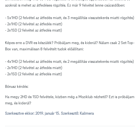
azoknál is mehet az átfedéses rögzítés. Ez már 9 felvétel lenne csúcsidőben:
- 5x1HD (2 felvétel az átfedés miatt, és 3 megállítás visszatekerés miatti rögzítés)
- 2x1HD (2 felvétel az átfedés miatt)
- 2x1SD (2 felvétel az átfedés miatt)
Képes erre a DVR-es készülék? Próbáljam meg, és kiderül? Nálam csak 2 Set-Top-
Box van, maximálisan 8 felvételt tudok előállítani:
- 4x1HD (2 felvétel az átfedés miatt, és 2 megállítás visszatekerés miatti rögzítés)
- 2x1HD (2 felvétel az átfedés miatt)
- 2x1SD (2 felvétel az átfedés miatt)
Bónusz kérdés:
Ha megy 2HD és 1SD felvétele, közben még a Moziklub nézhető? Ezt is próbáljam
meg, és kiderül?
Szerkesztve ekkor:
2019. január 15.
Szerkesztő: Kalimera