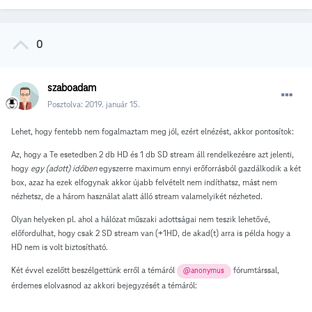
0
szaboadam
Posztolva:
2019. január 15.
Lehet, hogy fentebb nem fogalmaztam meg jól, ezért elnézést, akkor pontosítok:
Az, hogy a Te esetedben 2 db HD és 1 db SD stream áll rendelkezésre azt jelenti,
hogy
egy (adott) időben
egyszerre maximum ennyi erőforrásból gazdálkodik a két
box, azaz ha ezek elfogynak akkor újabb felvételt nem indíthatsz, mást nem
nézhetsz, de a három használat alatt álló stream valamelyikét nézheted.
Olyan helyeken pl. ahol a hálózat műszaki adottságai nem teszik lehetővé,
előfordulhat, hogy csak 2 SD stream van (+1HD, de akad(t) arra is példa hogy a
HD nem is volt biztosítható.
Két évvel ezelőtt beszélgettünk erről a témáról
fórumtárssal,
@anonymus
érdemes elolvasnod az akkori bejegyzését a témáról: