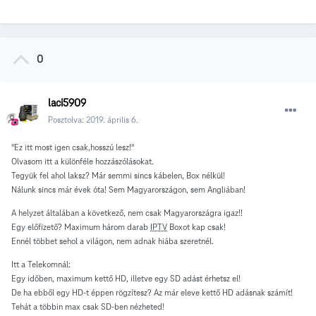
0
laci5909
Posztolva:
2019. április 6.
"Ez itt most igen csak,hosszú lesz!"
Olvasom itt a különféle hozzászólásokat.
Tegyük fel ahol laksz? Már semmi sincs kábelen, Box nélkül!
Nálunk sincs már évek óta! Sem Magyarországon, sem Angliában!
A helyzet általában a következő, nem csak Magyarországra igaz!!
Egy előfizető? Maximum három darab
IPTV
Boxot kap csak!
Ennél többet sehol a világon, nem adnak hiába szeretnél.
Itt a Telekomnál:
Egy időben, maximum kettő HD, illetve egy SD adást érhetsz el!
De ha ebből egy HD-t éppen rögzítesz? Az már eleve kettő HD adásnak számít!
Tehát a többin max csak SD-ben nézheted!