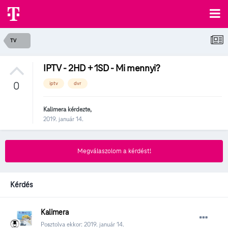
TV
IPTV - 2HD + 1SD - Mi mennyi?
0
iptv
dvr
Kalimera
kérdezte,
2019. január 14.
Megválaszolom a kérdést!
Kérdés
Kalimera
Posztolva ekkor:
2019. január 14.