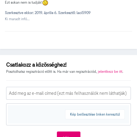
Ezt sokan nem is tudják!
Szerkesztve ekkor:
2019. április 6.
Szerkesztő: laci5909
Ki maradt infó...
Csatlakozz a közösséghez!
Posztolhatsz regisztráció előtt is. Ha már van regisztrációd,
jelentkezz be itt
.
Kép beillesztése linken keresztül