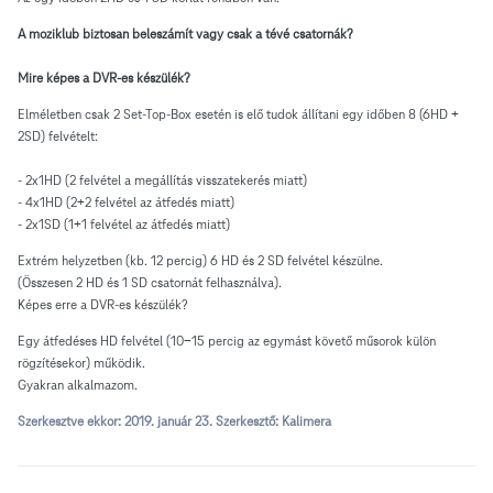
A moziklub biztosan beleszámít vagy csak a tévé csatornák?
Mire képes a DVR-es készülék?
Elméletben csak 2 Set-Top-Box esetén is elő tudok állítani egy időben 8 (6HD +
2SD) felvételt:
- 2x1HD (2 felvétel a megállítás visszatekerés miatt)
- 4x1HD (2+2 felvétel az átfedés miatt)
- 2x1SD (1+1 felvétel az átfedés miatt)
Extrém helyzetben (kb. 12 percig) 6 HD és 2 SD felvétel készülne.
(Összesen 2 HD és 1 SD csatornát felhasználva).
Képes erre a DVR-es készülék?
Egy átfedéses HD felvétel (10-15 percig az egymást követő műsorok külön
rögzítésekor) működik.
Gyakran alkalmazom.
Szerkesztve ekkor:
2019. január 23.
Szerkesztő: Kalimera