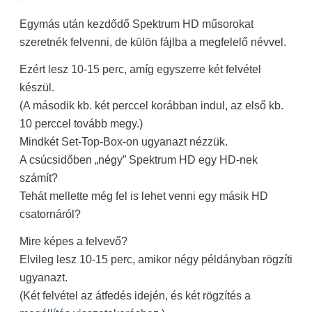
Egymás után kezdődő Spektrum HD műsorokat
szeretnék felvenni, de külön fájlba a megfelelő névvel.
Ezért lesz 10-15 perc, amíg egyszerre két felvétel
készül.
(A második kb. két perccel korábban indul, az első kb.
10 perccel tovább megy.)
Mindkét Set-Top-Box-on ugyanazt nézzük.
A csúcsidőben „négy” Spektrum HD egy HD-nek
számít?
Tehát mellette még fel is lehet venni egy másik HD
csatornáról?
Mire képes a felvevő?
Elvileg lesz 10-15 perc, amikor négy példányban rögzíti
ugyanazt.
(Két felvétel az átfedés idején, és két rögzítés a