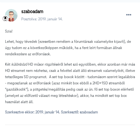
szaboadam
Posztolva:
2019. január 14.
Szia!
Lehet, hogy tévedek (ezesetben remélem a fórumtársak valamelyike kijavít), de
úgy tudom ez a következőképpen működik, ha a fent leírt formában állnak
rendelkezésre az erőforrások.
Két
különböző
HD műsor rögzítéséről lehet szó egyidőben, ekkor azonban már más
HD streamet nem nézhetsz, csak a felvétel alatt álló streamek valamelyikét, illetve
tetszőleges SD programot. A set top boxok között - tudomásom szerint legalábbis
- megoszlanak az erőforrások (azaz minkét box ebből a 2HD+1SD streamből
"gazdálkodik"), a pötgetés/megállítás pedig csak az ún. fő set top boxon elérhető
(amelyet az előfizető választ meg létesítéskor), akkor, ha mindkét set top box
használat alatt áll.
Szerkesztve ekkor:
2019. január 14.
Szerkesztő: szaboadam