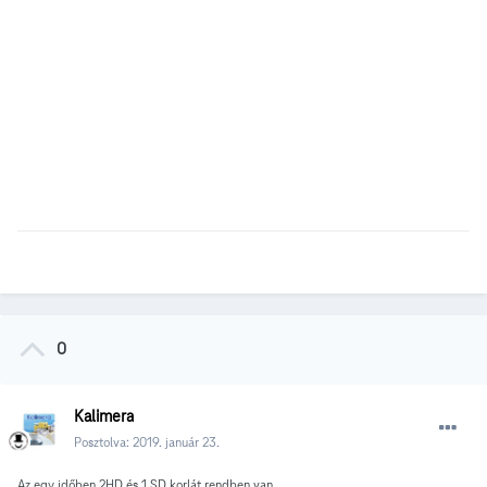
0
Kalimera
Posztolva:
2019. január 23.
Az egy időben 2HD és 1 SD korlát rendben van.