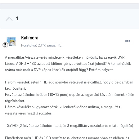
1
Kalimera
Posztolva:
2019. január 15.
A megállítás/visszatekerés mindegyik készüléken működik, ha az egyik DVR
képes. A 2HD + 1SD az adott időben igénybe vett adókat jelenti? A kombinációk
száma már csak a DVR képes készülék erejétől függ? Extrém helyzet:
Három készülék estén 1 HD adó igénybe vételével is előállhat, hogy 5 példányban
kell rögzíteni.
Felvétel az átfedési időben (10-15 perc) duplán az egymást követő műsorok külön
rögzítésekor.
Három készüléken ugyanazt nézik, különböző időben indítva, a megállítás
visszatekerés miatt 3 rögzítés.
- 5x1HD (2 felvétel az átfedés miatt, és 3 megállítás visszatekerés miatti rögzítés)
Elméletben még 1HD és 1 SD rögzítése is lehetséges ugyanabban az időben, és