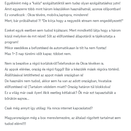
Egyébként még a "kalóz" szolgáltatóktól sem tudsz olyan szolgáltatáshoz jutni!
Amit egyszerre több mint három készüléken használhatnál, azonos időpontban!
Ez vonatkozik : Okos tévére, mobilra,laptopra, mindenre!
Mert, bár próbálhatod ?! "De kiírja hogy a negyedik stream nem engedélyezett!"
Ezeket egyik esetben sem tudod kijátszani. Mert mindkettő látja hogy a három
közül melyiken és mit nézel! Sőt az előfizetésed állapotáról is tájékoztatja a
program!
Mikor esedékes a befizetésed és automatikusan le tilt ha nem fizetsz!
Max 1-3 nap türelmi időt kapsz. többet nem.
Nem is beszélve a régió korlátokról!Telefonokon és Okos tévéken is.
Az appok elérése, ország és régió függő! Bár a készülék másik régióra történő.
Átállításával letöltheted az appot másik országban is!
De használni nem tudod, akkor sem ha van az adott országban, hivatalos
előfizetésed rá! (Tartalom védelem miatt? Ország határon túl blokkolva!
Ez a világ már csak ilyen! Akik esetleg kétlakiak? Ők már ezt tapasztalták a
bőrükön sajnos...
Csak még annyit így utólag: Ha nincs internet kapcsolatod?
Magyarországon még a box merevlemezére, az általad rögzített tartalmat sem
tudod elérni!!!!