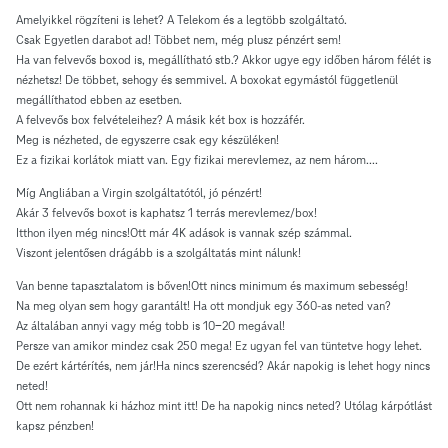
Amelyikkel rögzíteni is lehet? A Telekom és a legtöbb szolgáltató.
Csak Egyetlen darabot ad! Többet nem, még plusz pénzért sem!
Ha van felvevős boxod is, megállítható stb.? Akkor ugye egy időben három félét is
nézhetsz! De többet, sehogy és semmivel. A boxokat egymástól függetlenül
megállíthatod ebben az esetben.
A felvevős box felvételeihez? A másik két box is hozzáfér.
Meg is nézheted, de egyszerre csak egy készüléken!
Ez a fizikai korlátok miatt van. Egy fizikai merevlemez, az nem három....
Míg Angliában a Virgin szolgáltatótól, jó pénzért!
Akár 3 felvevős boxot is kaphatsz 1 terrás merevlemez/box!
Itthon ilyen még nincs!Ott már 4K adások is vannak szép számmal.
Viszont jelentősen drágább is a szolgáltatás mint nálunk!
Van benne tapasztalatom is bőven!Ott nincs minimum és maximum sebesség!
Na meg olyan sem hogy garantált! Ha ott mondjuk egy 360-as neted van?
Az általában annyi vagy még tobb is 10-20 megával!
Persze van amikor mindez csak 250 mega! Ez ugyan fel van tüntetve hogy lehet.
De ezért kártérítés, nem jár!Ha nincs szerencséd? Akár napokig is lehet hogy nincs
neted!
Ott nem rohannak ki házhoz mint itt! De ha napokig nincs neted? Utólag kárpótlást
kapsz pénzben!