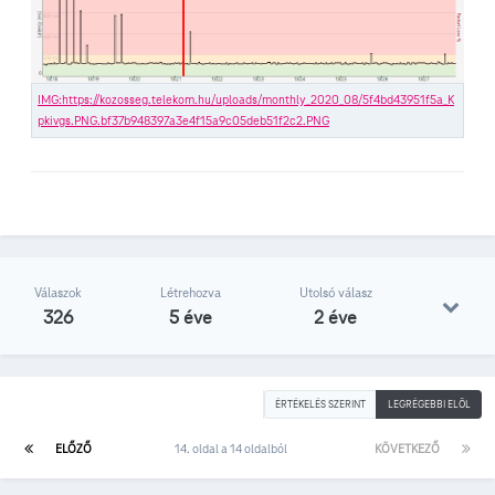
Válaszok
Létrehozva
Utolsó válasz
326
5 éve
2 éve
ÉRTÉKELÉS SZERINT
LEGRÉGEBBI ELÖL
ELŐZŐ
14. oldal a 14 oldalból
KÖVETKEZŐ