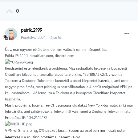
0
patrik.2199
Posztolva:
2024. május 16.
Üdv, már egyszer elküldtem, de nem változik semmi hónapok óta.
Példa IP: 1.1.1.1, cloudflare.com, discord.com
Rendszerint este jelentkezik a probléma. Más szolgáltató helyesen a budapesti
Cloudflare központot használja (cloudflare.bix.hu, 193.188.137.27), viszont a
Telekom a Deutsche Telekomon keresztül a bécsi központot használja, ami este
nagyon problémás, mert jelenleg is használhatatlan, a 4 betűs szolgáltató VPN-jét
kell használnom... Jó lenne, ha a Telekom is a budapesti Cloudflare központot
használná.
Másik probléma, hogy a free CF csomagos oldalakat New York-ba routolják ki már
február óta, ami szintén csak a Telekomnál van, ismét a Deutsche Telekom miatt.
Erre példa IP: 104.21.12.172
VPN-el 8ms a ping, 0% packet loss... Ebben az esetben nem csak este
jelentkezik a routing probléma, hanem 0-24.