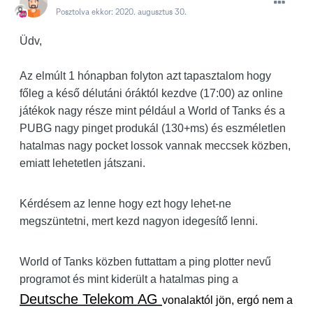
Posztolva ekkor:
2020. augusztus 30.
Üdv,
Az elmúlt 1 hónapban folyton azt tapasztalom hogy
főleg a késő délutáni óráktól kezdve (17:00) az online
játékok nagy része mint például a World of Tanks és a
PUBG nagy pinget produkál (130+ms) és eszméletlen
hatalmas nagy pocket lossok vannak meccsek közben,
emiatt lehetetlen játszani.
Kérdésem az lenne hogy ezt hogy lehet-ne
megszüntetni, mert kezd nagyon idegesítő lenni.
World of Tanks közben futtattam a ping plotter nevű
programot és mint kiderült a hatalmas ping a
Deutsche Telekom AG
vonalaktól jön, ergó nem a