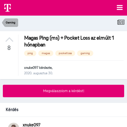
Gaming
Magas Ping (ms) + Pocket Loss az elmúlt 1
hónapban
8
ping
magas
pocketloss
gaming
xnuke097
kérdezte,
2020. augusztus 30.
Megválaszolom a kérdést!
Kérdés
xnuke097