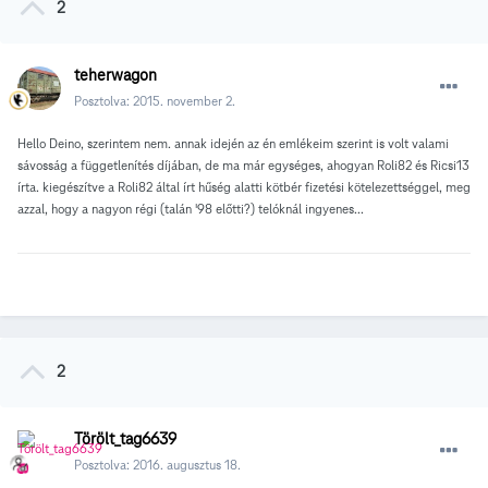
2
teherwagon
Posztolva:
2015. november 2.
Hello Deino, szerintem nem. annak idején az én emlékeim szerint is volt valami
sávosság a függetlenítés díjában, de ma már egységes, ahogyan Roli82 és Ricsi13
írta. kiegészítve a Roli82 által írt hűség alatti kötbér fizetési kötelezettséggel, meg
azzal, hogy a nagyon régi (talán '98 előtti?) telóknál ingyenes...
2
Törölt_tag6639
Posztolva:
2016. augusztus 18.