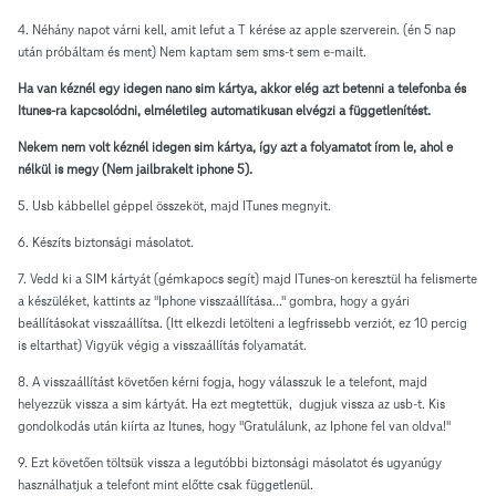
4. Néhány napot várni kell, amit lefut a T kérése az apple szerverein. (én 5 nap
után próbáltam és ment) Nem kaptam sem sms-t sem e-mailt.
Ha van kéznél egy idegen nano sim kártya, akkor elég azt betenni a telefonba és
Itunes-ra kapcsolódni, elméletileg automatikusan elvégzi a függetlenítést.
Nekem nem volt kéznél idegen sim kártya, így azt a folyamatot írom le, ahol e
nélkül is megy (Nem jailbrakelt iphone 5).
5. Usb kábbellel géppel összeköt, majd ITunes megnyit.
6. Készíts biztonsági másolatot.
7. Vedd ki a SIM kártyát (gémkapocs segít) majd ITunes-on keresztül ha felismerte
a készüléket, kattints az "Iphone visszaállítása..." gombra, hogy a gyári
beállításokat visszaállítsa. (Itt elkezdi letölteni a legfrissebb verziót, ez 10 percig
is eltarthat) Vigyük végig a visszaállítás folyamatát.
8. A visszaállítást követően kérni fogja, hogy válasszuk le a telefont, majd
helyezzük vissza a sim kártyát. Ha ezt megtettük, dugjuk vissza az usb-t. Kis
gondolkodás után kiírta az Itunes, hogy "Gratulálunk, az Iphone fel van oldva!"
9. Ezt követően töltsük vissza a legutóbbi biztonsági másolatot és ugyanúgy
használhatjuk a telefont mint előtte csak függetlenül.