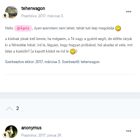
teherwagon
Posztolva:
2017. március 3.
Hello
, ilyen szerintem nem lehet, tehát tuti lesz megoldás
@Ágota
a kódnak jónak kell lennie, ha mégsem, a Té vagy a gyártó segít, de előtte zárjuk
ki a félreütési hibát. írd le, légyszi, hogy hogyan próbálod, hol akadsz el vele, mit
látsz a kijelzőn? (a kapott kódot ne írd le
)
Szerkesztve ekkor:
2017. március 3.
Szerkesztő: teherwagon
2
anonymus
Posztolva:
2017. június 29.