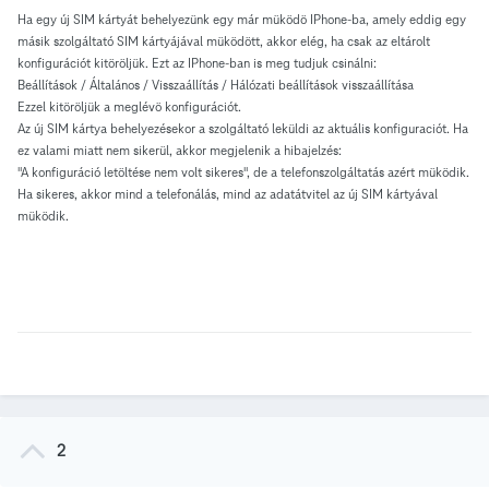
Ha egy új SIM kártyát behelyezünk egy már müködö IPhone-ba, amely eddig egy
másik szolgáltató SIM kártyájával müködött, akkor elég, ha csak az eltárolt
konfigurációt kitöröljük. Ezt az IPhone-ban is meg tudjuk csinálni:
Beállítások / Általános / Visszaállítás / Hálózati beállítások visszaállítása
Ezzel kitöröljük a meglévö konfigurációt.
Az új SIM kártya behelyezésekor a szolgáltató leküldi az aktuális konfiguraciót. Ha
ez valami miatt nem sikerül, akkor megjelenik a hibajelzés:
"A konfiguráció letöltése nem volt sikeres", de a telefonszolgáltatás azért müködik.
Ha sikeres, akkor mind a telefonálás, mind az adatátvitel az új SIM kártyával
müködik.
2