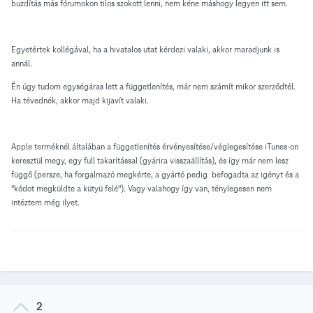
buzdítás más fórumokon tilos szokott lenni, nem kéne máshogy legyen itt sem.
Egyetértek
kollégával, ha a hivatalos utat kérdezi valaki, akkor maradjunk is
annál.
Én úgy tudom egységáras lett a függetlenítés, már nem számít mikor szerződtél.
Ha tévednék, akkor majd kijavít valaki.
Apple terméknél általában a függetlenítés érvényesítése/véglegesítése iTunes-on
keresztül megy, egy full takarítással (gyárira visszaállítás), és így már nem lesz
függő (persze, ha forgalmazó megkérte, a gyártó pedig befogadta az igényt és a
"kódot megküldte a kütyü felé"). Vagy valahogy így van, ténylegesen nem
intéztem még ilyet.
2