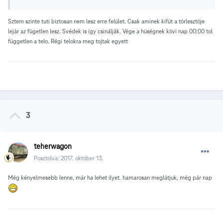
Sztem szinte tuti biztosan nem lesz erre felület. Csak aminek kifüt a törlesztöje
lejár az fügetlen lesz. Svédek is igy csinálják. Vége a hüségnek kövi nap 00:00 tol
független a telo. Régi telokra meg tojtak egyett
3
teherwagon
Posztolva:
2017. október 13.
Még kényelmesebb lenne, már ha lehet ilyet. hamarosan meglátjuk, még pár nap