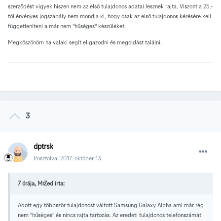
szerződést vigyek hiszen nem az első tulajdonos adatai lesznek rajta. Viszont a 25.-
től érvényes jogszabály nem mondja ki, hogy csak az első tulajdonos kérésére kell
függetleníteni a már nem "hűséges" készüléket.
Megköszönöm ha valaki segít eligazodni és megoldást találni.
3
dptrsk
Posztolva:
2017. október 13.
7 órája, MrZed írta:
Adott egy többször tulajdonost váltott Samsung Galaxy Alpha ami már rég
nem "hűséges" és nincs rajta tartozás. Az eredeti tulajdonos telefonszámát