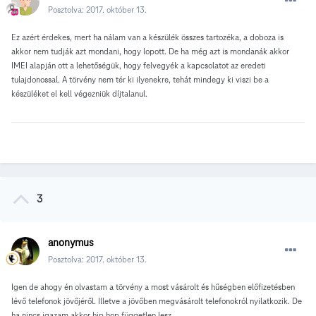
Posztolva:
2017. október 13.
Ez azért érdekes, mert ha nálam van a készülék összes tartozéka, a doboza is
akkor nem tudják azt mondani, hogy lopott. De ha még azt is mondanák akkor
IMEI alapján ott a lehetőségük, hogy felvegyék a kapcsolatot az eredeti
tulajdonossal. A törvény nem tér ki ilyenekre, tehát mindegy ki viszi be a
készüléket el kell végezniük díjtalanul.
3
anonymus
Posztolva:
2017. október 13.
Igen de ahogy én olvastam a törvény a most vásárolt és hűségben előfizetésben
lévő telefonok jövőjéről. Illetve a jövőben megvásárolt telefonokról nyilatkozik. De
ha nincs igazam akkor hip hop független lesz.