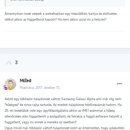
Amennyiben most veszek a webshopban egy készüléket, kartya és elofizetes
nélkül akkor az függetlenül kapom? Ha nem akkor azzal mi a helyzet?
3
MrZed
Posztolva:
2017. október 13.
Adott egy többször tulajdonost váltott Samsung Galaxy Alpha ami már rég nem
"hűséges" és nincs rajta tartozás. Az eredeti tulajdonos telefonszámát tudom. Ha
25.-én besétálok vele egy ügyfélszolgálatra akkor az IMEI számmal a hűség
ellenőrzése után függetleníti a szolgáltató, és felrakja a függő software helyett a
függetlent, vagy mi ennek a meneke ez esetben?
Ugye mivel már többször váltott tulajdonost ezért az értelmetlen, hogy adásvételi