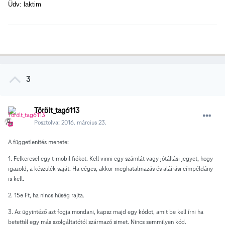
Üdv: laktim
3
Törölt_tag6113
Posztolva:
2016. március 23.
A függetlenítés menete:
1. Felkeresel egy t-mobil fiókot. Kell vinni egy számlát vagy jótállási jegyet, hogy
igazold, a készülék saját. Ha céges, akkor meghatalmazás és aláírási címpéldány
is kell.
2. 15e Ft, ha nincs hűség rajta.
3. Az ügyintéző azt fogja mondani, kapsz majd egy kódot, amit be kell írni ha
betettél egy más szolgáltatótól származó simet. Nincs semmilyen kód.