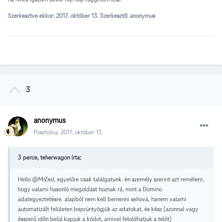
Szerkesztve ekkor:
2017. október 13.
Szerkesztő: anonymus
3
anonymus
Posztolva:
2017. október 13.
3 perce, teherwagon írta:
Hello
@MrZed
, egyelőre csak találgatunk. én személy szerint azt remélem,
hogy valami hasonló megoldást hoznak rá, mint a Domino
adategyeztetésre. alapból nem kell bemenni sehová, hanem valami
automatizált felületen beprüntyögjük az adatokat, és kész (azonnal vagy
ésszerű időn belül kapjuk a kódot, amivel feloldhatjuk a telót)