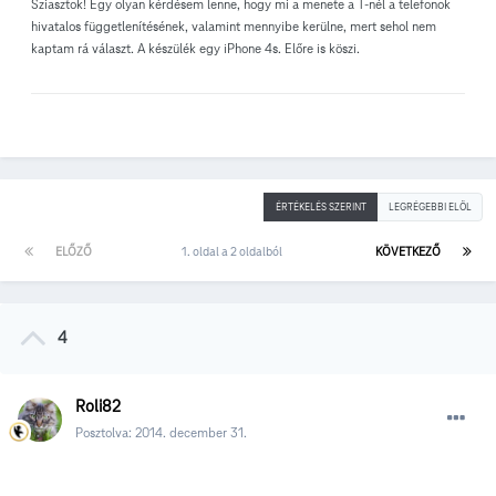
Sziasztok! Egy olyan kérdésem lenne, hogy mi a menete a T-nél a telefonok
hivatalos függetlenítésének, valamint mennyibe kerülne, mert sehol nem
kaptam rá választ. A készülék egy iPhone 4s. Előre is köszi.
ÉRTÉKELÉS SZERINT
LEGRÉGEBBI ELÖL
ELŐZŐ
1. oldal a 2 oldalból
KÖVETKEZŐ
4
Roli82
Posztolva:
2014. december 31.