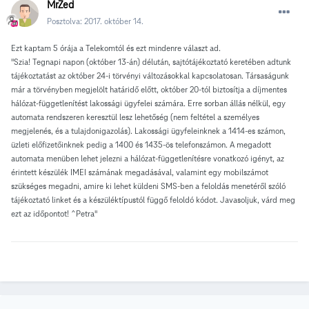
MrZed
Posztolva:
2017. október 14.
Ezt kaptam 5 órája a Telekomtól és ezt mindenre választ ad.
"Szia!
Tegnapi napon (október 13-án) délután, sajtótájékoztató keretében adtunk
tájékoztatást az október 24-i törvényi változásokkal kapcsolatosan. Társaságunk
már a törvényben megjelölt határidő előtt, október 20-tól biztosítja a díjmentes
hálózat-függetlenítést lakossági ügyfelei számára. Erre sorban állás nélkül, egy
automata rendszeren keresztül lesz lehetőség (nem feltétel a személyes
megjelenés, és a tulajdonigazolás). Lakossági ügyfeleinknek a 1414-es számon,
üzleti előfizetőinknek pedig a 1400 és 1435-ös telefonszámon. A megadott
automata menüben lehet jelezni a hálózat-függetlenítésre vonatkozó igényt, az
érintett készülék IMEI számának megadásával, valamint egy mobilszámot
szükséges megadni, amire ki lehet küldeni SMS-ben a feloldás menetéről szóló
tájékoztató linket és a készüléktípustól függő feloldó kódot. Javasoljuk, várd meg
ezt az időpontot! ^Petra"