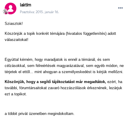
laktim
Posztolva:
2015. január 16.
Sziasztok!
Köszönjük a topik konkrét témájára (hivatalos függetlenítés) adott
válaszaitokat!
Egyúttal kérném, hogy maradjatok is ennél a témánál, és sem
célzásokkal, sem félreértések magyarázatával, sem egyéb módon, ne
térjetek el ettől... mint ahogyan a személyeskedést is kérjük mellőzni.
Köszönjük, hogy a segítő tájékoztatást már megadtátok,
ezért, ha
további, fórumtársaitokat zavaró hozzászólások érkeznének, lezárjuk
ezt a topikot.
a többit privát üzenetben megindokoltam.