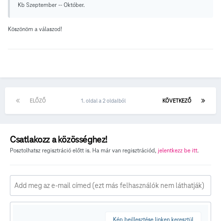
Kb Szeptember -- Október.
Köszönöm a válaszod!
ELŐZŐ
1. oldal a 2 oldalból
KÖVETKEZŐ
Csatlakozz a közösséghez!
Posztolhatsz regisztráció előtt is. Ha már van regisztrációd,
jelentkezz be itt
.
Kép beillesztése linken keresztül