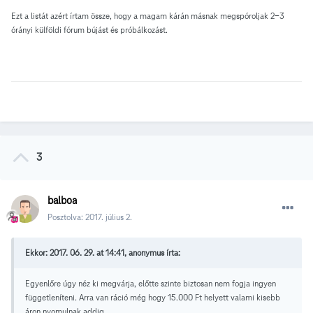
Ezt a listát azért írtam össze, hogy a magam kárán másnak megspóroljak 2-3
órányi külföldi fórum bújást és próbálkozást.
3
balboa
Posztolva:
2017. július 2.
Ekkor: 2017. 06. 29. at 14:41, anonymus írta:
Egyenlőre úgy néz ki megvárja, előtte szinte biztosan nem fogja ingyen
függetleníteni. Arra van ráció még hogy 15.000 Ft helyett valami kisebb
áron nyomulnak addig.