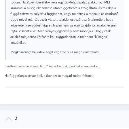
tudom. Ha 25.-én besétálok vele egy ügyfélszolgálatra akkor az IMEI
számmal a hűség ellenőrzése után függetleníti a szolgáltató, és felrakja a
függő software helyett a függetlent, vagy mi ennek a meneke ez esetben?
Ugye mivel már többször váltott tulajdonost ezért az értelmetlen, hogy
adásvételi szerződést vigyek hiszen nem az első tulajdonos adatai lesznek
rajta. Viszont a 25.-től érvényes jogszabály nem mondja ki, hogy csak
az első tulajdonos kérésére kell függetleníteni a már nem "hűséges"
készüléket.
Megköszönöm ha valaki segít eligazodni és megoldást találni.
Szoftvercsere nem lesz. A SIM lockot oldják csak fel a készüléken.
Ha független szoftver kell, akkor azt te magad tudod feltenni.
3