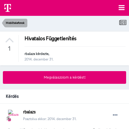
Mobiltelefonok
Hivatalos Függetlenítés
1
rbalazs
kérdezte,
2014. december 31.
Megválaszolom a kérdést!
Kérdés
rbalazs
Posztolva ekkor:
2014. december 31.