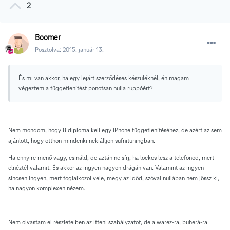
2
Boomer
Posztolva:
2015. január 13.
És mi van akkor, ha egy lejárt szerződéses készüléknél, én magam
végeztem a függetlenítést ponotsan nulla ruppóért?
Nem mondom, hogy 8 diploma kell egy iPhone függetlenítéséhez, de azért az sem
ajánlott, hogy otthon mindenki nekiálljon sufnituningban.
Ha ennyire menő vagy, csináld, de aztán ne sírj, ha lockos lesz a telefonod, mert
elnéztél valamit. És akkor az ingyen nagyon drágán van. Valamint az ingyen
sincsen ingyen, mert foglalkozol vele, megy az időd, szóval nullában nem jössz ki,
ha nagyon komplexen nézem.
Nem olvastam el részleteiben az itteni szabályzatot, de a warez-ra, buherá-ra