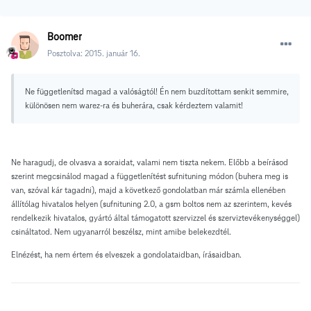
Boomer
Posztolva:
2015. január 16.
Ne függetlenítsd magad a valóságtól! Én nem buzdítottam senkit semmire,
különösen nem warez-ra és buherára, csak kérdeztem valamit!
Ne haragudj, de olvasva a soraidat, valami nem tiszta nekem. Előbb a beírásod
szerint megcsinálod magad a függetlenítést sufnituning módon (buhera meg is
van, szóval kár tagadni), majd a következő gondolatban már számla ellenében
állítólag hivatalos helyen (sufnituning 2.0, a gsm boltos nem az szerintem, kevés
rendelkezik hivatalos, gyártó által támogatott szervizzel és szerviztevékenységgel)
csináltatod. Nem ugyanarról beszélsz, mint amibe belekezdtél.
Elnézést, ha nem értem és elveszek a gondolataidban, írásaidban.