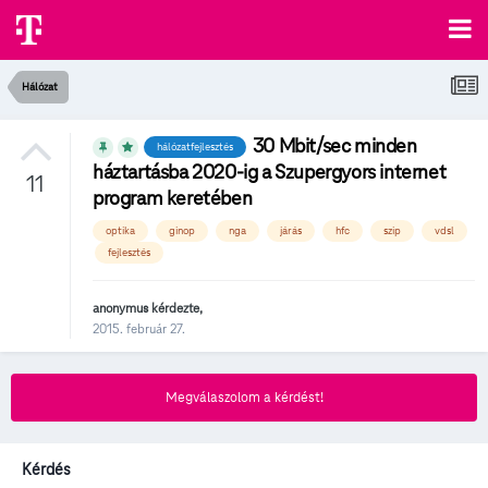
Hálózat
30 Mbit/sec minden
hálózatfejlesztés
háztartásba 2020-ig a Szupergyors internet
11
program keretében
optika
ginop
nga
járás
hfc
szip
vdsl
fejlesztés
anonymus
kérdezte,
2015. február 27.
Megválaszolom a kérdést!
Kérdés