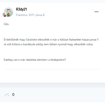
R3dy21
Posztolva:
2017. június 8.
Üdv.
Érdeklődnék hogy Sárándon elkezdték e már a hálózat fejlesztést május-junius 1-
re volt kitűzve a kezdés,de eddig nem láttam nyomát hogy elkezdték volna.
Esetleg van e már részletes ütemterv a térségünkre?
0