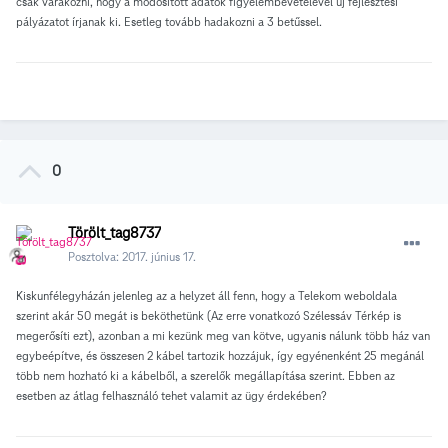
csak várakozni, hogy a módosított adatok figyelembevételével új fejlesztési
pályázatot írjanak ki. Esetleg tovább hadakozni a 3 betűssel.
0
Törölt_tag8737
Posztolva:
2017. június 17.
Kiskunfélegyházán jelenleg az a helyzet áll fenn, hogy a Telekom weboldala
szerint akár 50 megát is beköthetünk (Az erre vonatkozó Szélessáv Térkép is
megerősíti ezt), azonban a mi kezünk meg van kötve, ugyanis nálunk több ház van
egybeépítve, és összesen 2 kábel tartozik hozzájuk, így egyénenként 25 megánál
több nem hozható ki a kábelből, a szerelők megállapítása szerint. Ebben az
esetben az átlag felhasználó tehet valamit az ügy érdekében?