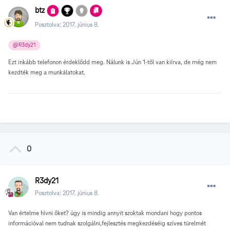
btz
Posztolva:
2017. június 8.
@R3dy21
Ezt inkább telefonon érdeklődd meg. Nálunk is Jún 1-től van kiírva, de még nem
kezdték meg a munkálatokat.
0
R3dy21
Posztolva:
2017. június 8.
Van értelme hívni őket? úgy is mindig annyit szoktak mondani hogy pontos
információval nem tudnak szolgálni,fejlesztés megkezdéséig szíves türelmét