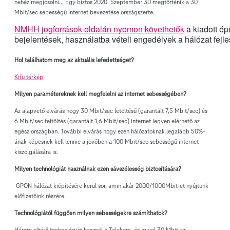
nehéz megjósolni... Egy biztos 2020. Szeptember 30 megtörténik a 30
Mbit/sec sebességű internet bevezetése országszerte.
NMHH jogforrások oldalán nyomon követhetők
a kiadott ép
bejelentések, használatba vételi engedélyek a hálózat fej
Hol találhatom meg az aktuális lefedettséget?
Kifü térkép
Milyen paramétereknek kell megfelelni az internet sebességében?
Az alapvető elvárás hogy 30 Mbit/sec letöltésű (garantált 7,5 Mbit/sec) és
6 Mbit/sec feltöltés (garantált 1,6 Mbit/sec) internet legyen elérhető az
egész országban. További elvárás hogy ezen hálózatoknak legalább 50%-
ának képesnek kell lennie a jövőben a 100 Mbit/sec sebességű internet
kiszolgálására is.
Milyen technológiát használnak ezen sávszélesség biztosítására?
GPON hálózat kiépítésére kerül sor, amin akár 2000/1000Mbit-et nyújtunk
előfizetőink részére.
Technológiától függően milyen sebességekre számíthatok?
Három eltérő technológiát használ a Telekom, és mivel 30 Mbit az