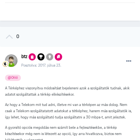
0
btz
Posztolva:
2017. július 23.
@Ottó
A Térképhez viszonyítva módosítást bejeleneni azok a szolgáltatók tudnak, akik
adatot szolgáltattak a térkép elkészítésekor.
Az hogy a Telekom mit tud adni, illetve mi van a térképen az más dolog. Nem
csak a Telekom szolgáltatatott adatokat a tétképhez, hanem más szolgáltatók is,
így lehet, hogy más szolgáltató tudja szolgáltatni a 30 mbps-t, amit jeleztek.
A gyorsító opciós megoldás nem számít bele a fejlesztésekbe, a térkép
készítésekor még nem is létezett az opció, így arra hivatkozva, biztos nem
kékíthették a végpontot.