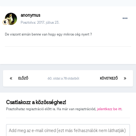
anonymus
Posztolva:
2017. július 23.
De viszont simán benne van hogy egy mikros cég nyert ?
ELŐZŐ
60. oldal a 78 oldalból
KÖVETKEZŐ
Csatlakozz a közösséghez!
Posztolhatsz regisztráció előtt is. Ha már van regisztrációd,
jelentkezz be itt
.