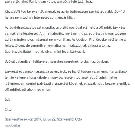
szervertől, ahol 10mbit van kötve, amiből a fele talán igaz.
Kb. a 20% tud kereken 30 megát, és az én tudomásom szerint legalább 30-40
helyre nem tudnak internetet adni, érpár híján.
Az ügyfélszolgálatos azt mondta, gyorsító opcióval elérhető a 30 mbit, így kész
vannak a fejlesztéssel. Ami felháborító, mert nem igaz, egyrészt a gyorsítót sem
adják mindenhova, másrészt nem korlátlan. Az Opticon Kft (Kecskemét) lenne a
fejlesztő cég, de semmilyen e-mailra nem válaszolnak akkora urak, az
ügyfélszolgálatuk meg kb olyan mint lóval kártyázni.
Szóval valamilyen felügyeleti szervhez szeretnék fordulni az ügyben.
Egyrészt el vannak használva az érpárok, és ha jól tudom valamennyi tartaléknak
lennie kellene a törzskábelen, hogy baj esetén tudjanak abból adni, illetve
véleményem szerint pályázati visszaélést követnek el azzal, hogy készre jelentik a
30 mbitet, ott ahol meg sincs.
üdv
Ottó
Szerkesztve ekkor:
2017. július 22.
Szerkesztő: Ottó
módosítás