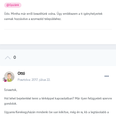
@Gyulánk
Üdv. Mintha már erről beszéltünk volna. Úgy emlékszem a ti igényhelyeitek
vannak hozzávéve a szomszéd településhez.
0
Ottó
Posztolva:
2017. július 22.
Sziasztok,
Hol lehet bejelentést tenni a térképpel kapcsolatban? Már ilyen felügyeleti szervre
gondolok.
Ugyanis Kerekegyházán mindenki be van kékítve, még én is, kb a legtávolabb a