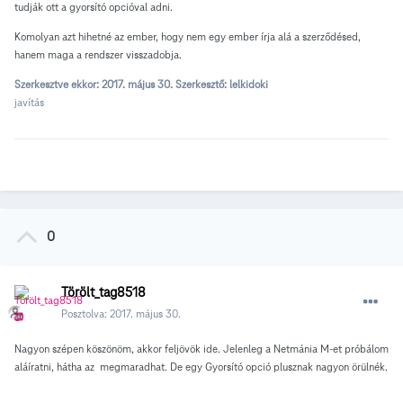
tudják ott a gyorsító opcióval adni.
Komolyan azt hihetné az ember, hogy nem egy ember írja alá a szerződésed,
hanem maga a rendszer visszadobja.
Szerkesztve ekkor:
2017. május 30.
Szerkesztő: lelkidoki
javítás
0
Törölt_tag8518
Posztolva:
2017. május 30.
Nagyon szépen köszönöm, akkor feljövök ide. Jelenleg a Netmánia M-et próbálom
aláíratni, hátha az megmaradhat. De egy Gyorsító opció plusznak nagyon örülnék.