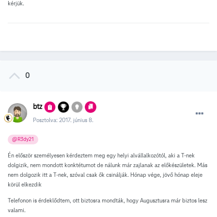
kérjük.
0
btz
Posztolva:
2017. június 8.
@R3dy21
Én először személyesen kérdeztem meg egy helyi alvállalkozótól, aki a T-nek
dolgizik, nem mondott konktétumot de nálunk már zajlanak az előkészületek. Más
nem dolgozik itt a T-nek, szóval csak ők csinálják. Hónap vége, jövő hónap eleje
körül elkezdik
Telefonon is érdeklődtem, ott biztosra mondták, hogy Augusztusra már biztos lesz
valami.