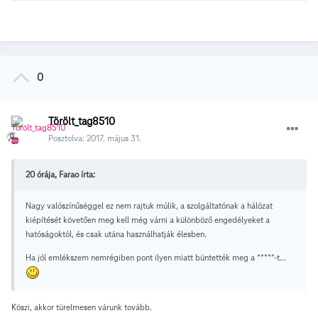
0
Törölt_tag8510
Posztolva:
2017. május 31.
20 órája, Farao írta:
Nagy valószínűséggel ez nem rajtuk múlik, a szolgáltatónak a hálózat
kiépítését követően meg kell még várni a különböző engedélyeket a
hatóságoktól, és csak utána használhatják élesben.
Ha jól emlékszem nemrégiben pont ilyen miatt büntették meg a *****-t...
Köszi, akkor türelmesen várunk tovább.