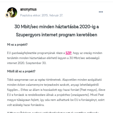
anonymus
Posztolva ekkor:
2015. február 27.
30 Mbit/sec minden háztartásba 2020-ig a
Szupergyors internet program keretében
Mi ez a projekt?
EU gazdaságfejlesztési programjának része a
SZIP
, hogy az ország minden
területén minden háztartásban elérhető legyen a 30 Mbit/sec sebességű
internet 2020. Szeptember 30.
Miből áll ez a projekt?
Több szegmense van az egész történetnek. Alapvetően minden szolgáltató
minden évben valamennyire terjeszkedni szokott, anyagi lehetőségektől
függően... Ehhez az állam is hozzáadott egy hazai forrást (Pest megye), illeve
EU-s források is rendelkezésre állnak a projekthez (országszerte). Mivel Pest
megye túlságosan fejlett, így oda nem adhattunk be EU-s forrásigényt, ezért
volt szükség hazai forrásokra.