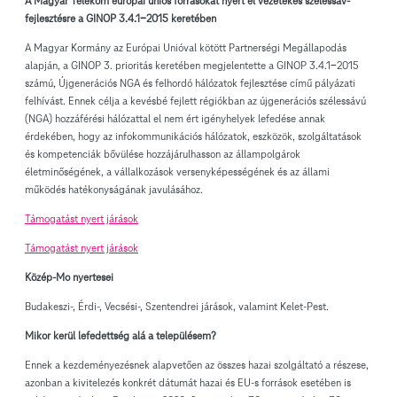
A Magyar Telekom európai uniós forrásokat nyert el vezetékes szélessáv-
fejlesztésre a GINOP 3.4.1-2015 keretében
A Magyar Kormány az Európai Unióval kötött Partnerségi Megállapodás
alapján, a GINOP 3. prioritás keretében megjelentette a GINOP 3.4.1-2015
számú, Újgenerációs NGA és felhordó hálózatok fejlesztése című pályázati
felhívást. Ennek célja a kevésbé fejlett régiókban az újgenerációs szélessávú
(NGA) hozzáférési hálózattal el nem ért igényhelyek lefedése annak
érdekében, hogy az infokommunikációs hálózatok, eszközök, szolgáltatások
és kompetenciák bővülése hozzájárulhasson az állampolgárok
életminőségének, a vállalkozások versenyképességének és az állami
működés hatékonyságának javulásához.
Támogatást nyert járások
Támogatást nyert járások
Közép-Mo nyertesei
Budakeszi-, Érdi-, Vecsési-, Szentendrei járások, valamint Kelet-Pest.
Mikor kerül lefedettség alá a településem?
Ennek a kezdeményezésnek alapvetően az összes hazai szolgáltató a részese,
azonban a kivitelezés konkrét dátumát hazai és EU-s források esetében is