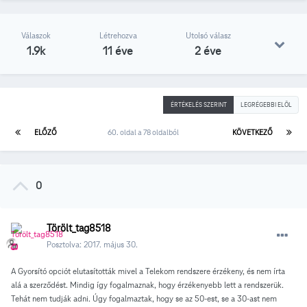
Válaszok
Létrehozva
Utolsó válasz
1.9k
11 éve
2 éve
ÉRTÉKELÉS SZERINT
LEGRÉGEBBI ELÖL
ELŐZŐ
60. oldal a 78 oldalból
KÖVETKEZŐ
0
Törölt_tag8518
Posztolva:
2017. május 30.
A Gyorsító opciót elutasították mivel a Telekom rendszere érzékeny, és nem írta
alá a szerződést. Mindig így fogalmaznak, hogy érzékenyebb lett a rendszerük.
Tehát nem tudják adni. Úgy fogalmaztak, hogy se az 50-est, se a 30-ast nem