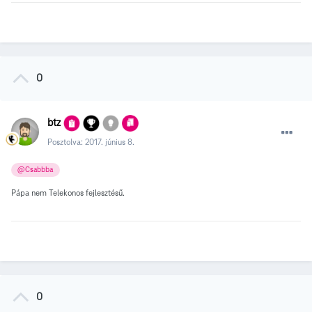
0
btz
Posztolva:
2017. június 8.
@Csabbba
Pápa nem Telekonos fejlesztésű.
0