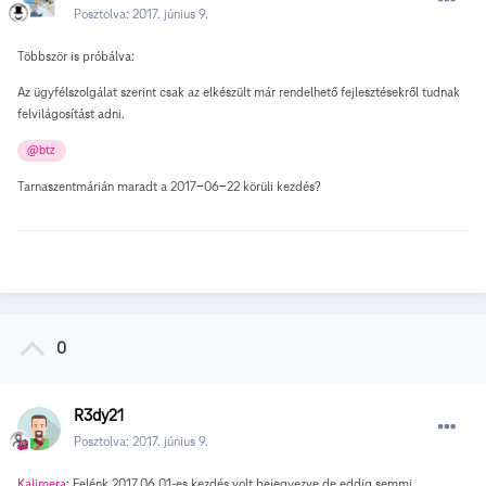
Posztolva:
2017. június 9.
Többször is próbálva:
Az ügyfélszolgálat szerint csak az elkészült már rendelhető fejlesztésekről tudnak
felvilágosítást adni.
@btz
Tarnaszentmárián maradt a 2017-06-22 körüli kezdés?
0
R3dy21
Posztolva:
2017. június 9.
Kalimera
: Felénk 2017.06.01-es kezdés volt bejegyezve,de eddig semmi.