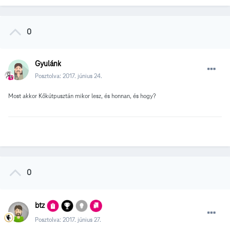
0
Gyulánk
Posztolva:
2017. június 24.
Most akkor Kőkútpusztán mikor lesz, és honnan, és hogy?
0
btz
Posztolva:
2017. június 27.