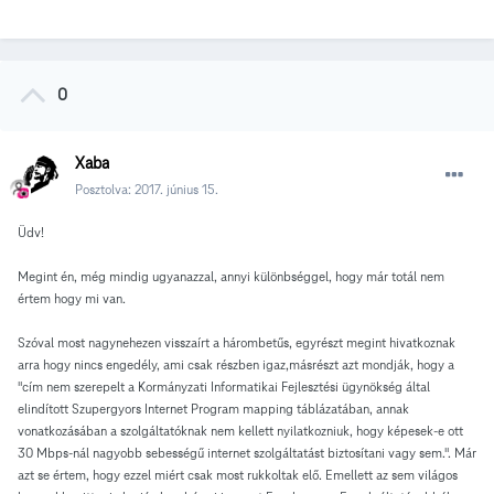
0
Xaba
Posztolva:
2017. június 15.
Üdv!
Megint én, még mindig ugyanazzal, annyi különbséggel, hogy már totál nem
értem hogy mi van.
Szóval most nagynehezen visszaírt a hárombetűs, egyrészt megint hivatkoznak
arra hogy nincs engedély, ami csak részben igaz,másrészt azt mondják, hogy a
"cím nem szerepelt a Kormányzati Informatikai Fejlesztési ügynökség által
elindított Szupergyors Internet Program mapping táblázatában, annak
vonatkozásában a szolgáltatóknak nem kellett nyilatkozniuk, hogy képesek-e ott
30 Mbps-nál nagyobb sebességű internet szolgáltatást biztosítani vagy sem.". Már
azt se értem, hogy ezzel miért csak most rukkoltak elő. Emellett az sem világos