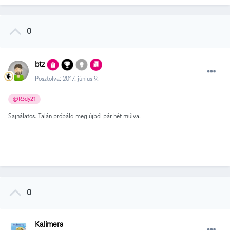
0
btz
Posztolva:
2017. június 9.
@R3dy21
Sajnálatos. Talán próbáld meg újból pár hét múlva.
0
Kalimera