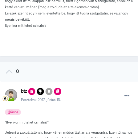
hogy akkor itt mi alapján lesz bármi is, mert Egerben van 5 szolgáltató, abból ez a
kettő van az utcában (meg a zöld, de az a telekomos dróton).
És ezek szerint egyik sem jelentette be, hogy itt tudna szolgáltatni, és valahogy
mégis bekékült.
Ilyenkor mit lehet csinálni?
0
btz
Posztolva:
2017. június 15.
@Xaba
"Ilyenkor mit lehet csinálni?"
Jelezni a szolgáltatónak, hogy kérjen módosítást arra a végpontra. Ezen túl sajnos