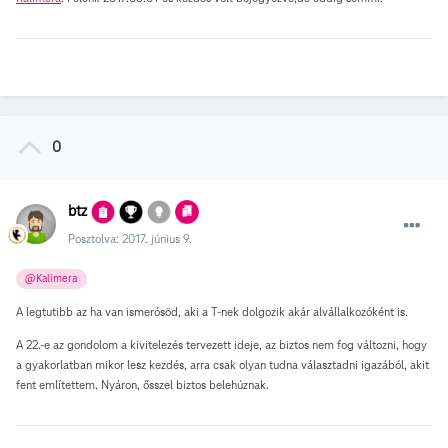
0
btz
Posztolva:
2017. június 9.
@Kalimera
A legtutibb az ha van ismerósöd, aki a T-nek dolgozik akár alvállalkozóként is.
A 22.-e az gondolom a kivitelezés tervezett ideje, az biztos nem fog változni, hogy
a gyakorlatban mikor lesz kezdés, arra csak olyan tudna választadni igazából, akit
fent említettem. Nyáron, ősszel biztos belehúznak.