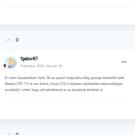
0
fgabor87
Posztolva:
2016. február 14.
Én nem tapasztaltam ilyet. De az igazat megvallva elég gyenge eszközök ezek.
Nekem CRT TV-re van kötve, mivel LCD-n teljesen nézhetetlen képminőséget
produkált. Lehet, hogy ott jelentkezne ez az akadozós történet is.
0