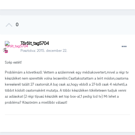
0
Törölt_tag5704
Posztolva:
2015. december 22.
Szép estét!
Problémám a következő: Vettem a szüleimnek egy médiakovertert,mivel a régi tv
készüléket nem szerették volna lecserélni.Csatlakoztattam a leírt módon,csatorna
keresésnél talált 27 csatornát.A baj csak az,hogy ebből a 27-ből csak 4 nézhető,a
többit kódolt csatornaként mutatja. A többi készüléken tökéletesen tudjuk venni
az adásokat (2 régi típusú készülék set top box-al,1 pedig lcd tv) Mi lehet a
probléma? Köszönöm a mielőbbi választ!