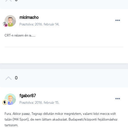
micimacho
Posztolva:
2016. február 14.
CRT-n nézem én is.....
0
fgabor87
Posztolva:
2016. február 15.
Fura. Akkor passz. Tegnap délután mikor megnéztem, valami kézi meccs volt
talán (M4 Sport), de nem láttam akadozást. Budapesti/központi fejállomáshoz
tartozom.