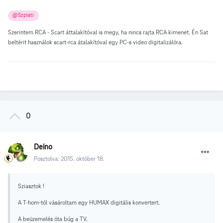
@Szpisti
Szerintem RCA - Scart áttalakítóval is megy, ha nincs rajta RCA kimenet. Én Sat
beltérit használok scart-rca átalakítóval egy PC-s video digitalizálóra.
0
Deino
Posztolva:
2015. október 18.
Sziasztok !
A T-hom-tól vásároltam egy HUMAX digitális konvertert.
A beüzemelés óta búg a TV.