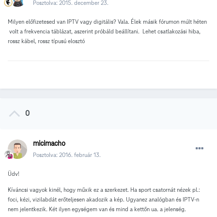
Posztolva:
2015. december 23.
Milyen előfizetesed van IPTV vagy digitális? Vala. Élek másik fórumon múlt héten
volt a frekvencia táblázat, aszerint próbáld beállítani. Lehet csatlakozási hiba,
rossz kábel, rossz típusú elosztó
0
micimacho
Posztolva:
2016. február 13.
Üdv!
Kíváncsi vagyok kinél, hogy műxik ez a szerkezet. Ha sport csatornát nézek pl.:
foci, kézi, vizilabdát erőteljesen akadozik a kép. Ugyanez analógban és IPTV-n
nem jelentkezik. Két ilyen egységem van és mind a kettőn ua. a jelenség.