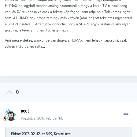
HUMAX-ba, egyből minden analóg csatornáról elmegy a kép a TV-n, csak hang
van, és AV-re kapcsolva csak a fekete kép fogad, nem adja be a Telekomos logót
sem. A HUMAX-ot kipróbáltam egy másik tévén (ami lcd) ott tökéletes ugyanazzal
a SCART csatival... Arra tudok gondolni, hogy a SCART egyik szálán valami olyan
jelet kap a tévé, amit nem tud értelmezni...
Ami még érdekes, amikor be van dugva a HUMAX, nem lehet kikapcsolni, csak
zölden világít a led rajta...
0
acel
Posztolva:
2017. február 14.
Ekkor: 2017. 02. 12. at 8:19, Szpisti írta: