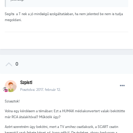
Segíts a T nek a jó minőségű szolgáltatásban, ha nem jelented be nem is tudja
megoldani.
0
Szpisti
Posztolva:
2017. február 12.
Sziasztok!
Volna egy kérdésem a témában: Ezt a HUMAX médiakonvertert valaki bekötötte
már RCA átalakítóval? Működik úgy?
Azért szeretném úgy bekötni, mert a TV amihez csatlakozik, a SCART csatin
keresztül csak fekete képet ad, hang nélkül. De érdekes, ahogy bedugom a