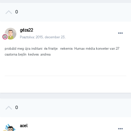
0
géza22
Posztolva:
2015. december 23.
probáld meg újra inditani és frisitje nekemis Humax média konveter van 27
csatorna bejőn kedves andrea
0
acel