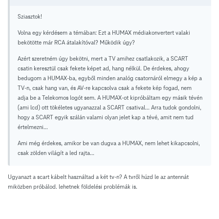
Sziasztok!
Volna egy kérdésem a témában: Ezt a HUMAX médiakonvertert valaki
bekötötte már RCA átalakítóval? Működik úgy?
Azért szeretném úgy bekötni, mert a TV amihez csatlakozik, a SCART
csatin keresztül csak fekete képet ad, hang nélkül. De érdekes, ahogy
bedugom a HUMAX-ba, egyből minden analóg csatornáról elmegy a kép a
TV-n, csak hang van, és AV-re kapcsolva csak a fekete kép fogad, nem
adja be a Telekomos logót sem. A HUMAX-ot kipróbáltam egy másik tévén
(ami lcd) ott tökéletes ugyanazzal a SCART csatival... Arra tudok gondolni,
hogy a SCART egyik szálán valami olyan jelet kap a tévé, amit nem tud
értelmezni...
Ami még érdekes, amikor be van dugva a HUMAX, nem lehet kikapcsolni,
csak zölden világít a led rajta...
Ugyanazt a scart kábelt használtad a két tv-n? A tvről húzd le az antennát
miközben próbálod. lehetnek földelési problémák is.