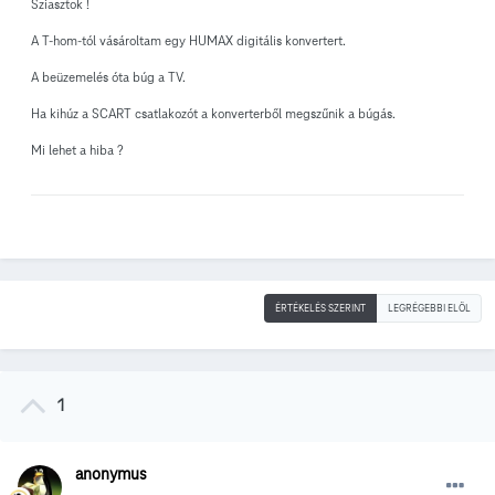
Sziasztok !
A T-hom-tól vásároltam egy HUMAX digitális konvertert.
A beüzemelés óta búg a TV.
Ha kihúz a SCART csatlakozót a konverterből megszűnik a búgás.
Mi lehet a hiba ?
ÉRTÉKELÉS SZERINT
LEGRÉGEBBI ELÖL
1
anonymus