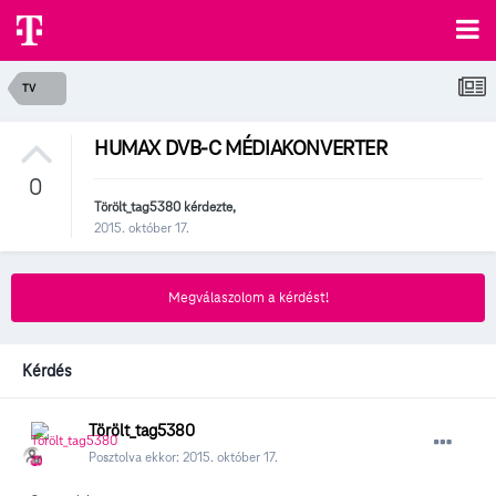
TV
HUMAX DVB-C MÉDIAKONVERTER
0
Törölt_tag5380
kérdezte,
2015. október 17.
Megválaszolom a kérdést!
Kérdés
Törölt_tag5380
Posztolva ekkor:
2015. október 17.