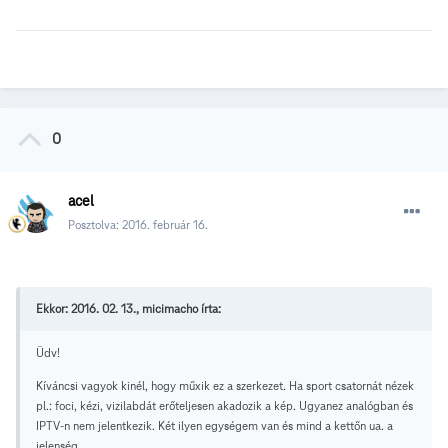
0
acel
Posztolva:
2016. február 16.
Ekkor: 2016. 02. 13., micimacho írta:
Üdv!
Kíváncsi vagyok kinél, hogy műxik ez a szerkezet. Ha sport csatornát nézek
pl.: foci, kézi, vizilabdát erőteljesen akadozik a kép. Ugyanez analógban és
IPTV-n nem jelentkezik. Két ilyen egységem van és mind a kettőn ua. a
jelenség.