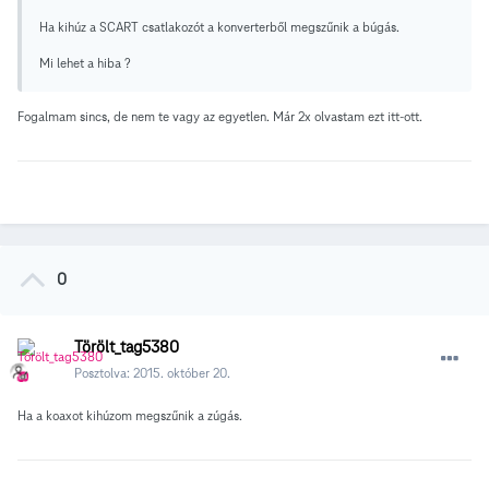
Ha kihúz a SCART csatlakozót a konverterből megszűnik a búgás.
Mi lehet a hiba ?
Fogalmam sincs, de nem te vagy az egyetlen. Már 2x olvastam ezt itt-ott.
0
Törölt_tag5380
Posztolva:
2015. október 20.
Ha a koaxot kihúzom megszűnik a zúgás.