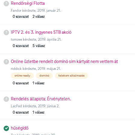
Rendőrsègi Flotta
Fandor
kérdezte,
2019. január 21.
0
szavazat
2
válasz
IPTV 2. és 3. ingyenes STB akció
tomzee
kérdezte,
2019. április 21.
0
szavazat
5
válasz
Online üzletbe rendelt dominó sim kártyát nem vettem át
riddick
kérdezte,
2019. május 21.
online ready
dominó
telekom alkalmazás
0
szavazat
1
válasz
Rendelés állapota: Érvénytelen.
LacFed
kérdezte,
2019. június 2.
0
szavazat
1
válasz
hűségidő