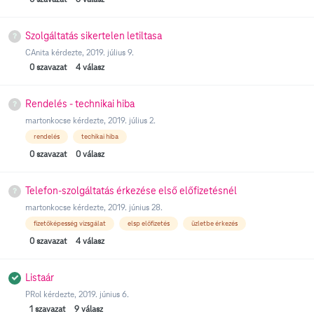
Szolgáltatás sikertelen letiltasa
CAnita
kérdezte,
2019. július 9.
0
szavazat
4
válasz
Rendelés - technikai hiba
martonkocse
kérdezte,
2019. július 2.
rendelés
techikai hiba
0
szavazat
0
válasz
Telefon-szolgáltatás érkezése első előfizetésnél
martonkocse
kérdezte,
2019. június 28.
fizetőképesség vizsgálat
elsp előfizetés
üzletbe érkezés
0
szavazat
4
válasz
Listaár
PRol
kérdezte,
2019. június 6.
1
szavazat
9
válasz