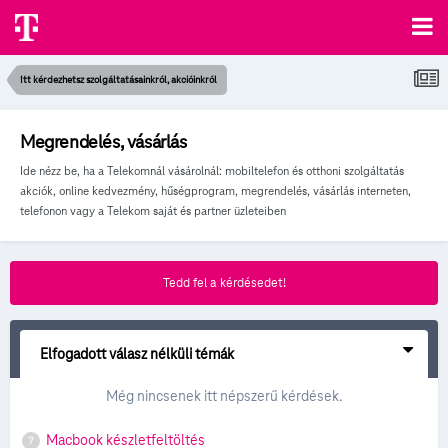
Itt kérdezhetsz szolgáltatásainkról, akcióinkról
Megrendelés, vásárlás
Ide nézz be, ha a Telekomnál vásárolnál: mobiltelefon és otthoni szolgáltatás
akciók, online kedvezmény, hűségprogram, megrendelés, vásárlás interneten,
telefonon vagy a Telekom saját és partner üzleteiben
Tedd fel a kérdésedet!
Elfogadott válasz nélküli témák
Még nincsenek itt népszerű kérdések.
Macbook készletfeltöltés