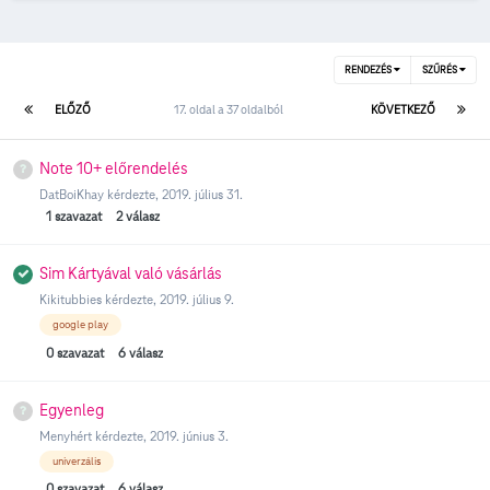
RENDEZÉS
SZŰRÉS
ELŐZŐ
17. oldal a 37 oldalból
KÖVETKEZŐ
Note 10+ előrendelés
DatBoiKhay
kérdezte,
2019. július 31.
1
szavazat
2
válasz
Sim Kártyával való vásárlás
Kikitubbies
kérdezte,
2019. július 9.
google play
0
szavazat
6
válasz
Egyenleg
Menyhért
kérdezte,
2019. június 3.
univerzális
0
szavazat
6
válasz