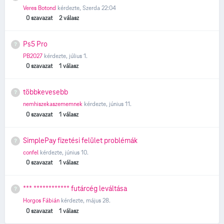
Veres Botond
kérdezte,
Szerda 22:04
0
szavazat
2
válasz
Ps5 Pro
PB2027
kérdezte,
július 1.
0
szavazat
1
válasz
többkevesebb
nemhiszekaszememnek
kérdezte,
június 11.
0
szavazat
1
válasz
SimplePay fizetési felület problémák
confel
kérdezte,
június 10.
0
szavazat
1
válasz
*** ************ futárcég leváltása
Horgos Fábián
kérdezte,
május 28.
0
szavazat
1
válasz