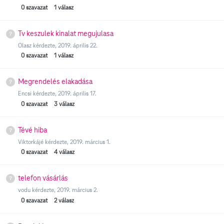
0
szavazat
1
válasz
Tv keszulek kinalat megujulasa
Olasz
kérdezte,
2019. április 22.
0
szavazat
1
válasz
Megrendelés elakadása
Encsi
kérdezte,
2019. április 17.
0
szavazat
3
válasz
Tévé hiba
Viktorkájé
kérdezte,
2019. március 1.
0
szavazat
4
válasz
telefon vásárlás
vodu
kérdezte,
2019. március 2.
0
szavazat
2
válasz