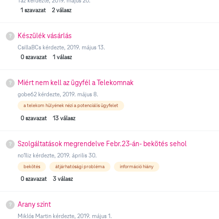
Taz
kérdezte,
2019. május 20.
1
szavazat
2
válasz
Készülék vásárlás
CsillaBCs
kérdezte,
2019. május 13.
0
szavazat
1
válasz
Miért nem kell az ügyfél a Telekomnak
gobe62
kérdezte,
2019. május 8.
a telekom hülyének nézi a potenciális ügyfelet
0
szavazat
13
válasz
Szolgáltatások megrendelve Febr.23-án- bekötés sehol
no1liz
kérdezte,
2019. április 30.
bekötés
átjárhatósági probléma
információ hiány
0
szavazat
3
válasz
Arany szint
Miklós Martin
kérdezte,
2019. május 1.