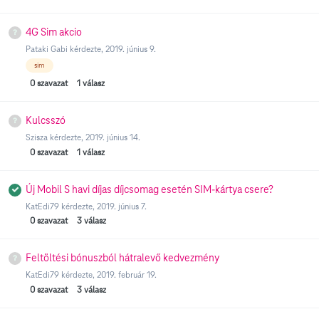
4G Sim akcio
Pataki Gabi
kérdezte,
2019. június 9.
sim
0
szavazat
1
válasz
Kulcsszó
Szisza
kérdezte,
2019. június 14.
0
szavazat
1
válasz
Új Mobil S havi díjas díjcsomag esetén SIM-kártya csere?
KatEdi79
kérdezte,
2019. június 7.
0
szavazat
3
válasz
Feltöltési bónuszból hátralevő kedvezmény
KatEdi79
kérdezte,
2019. február 19.
0
szavazat
3
válasz