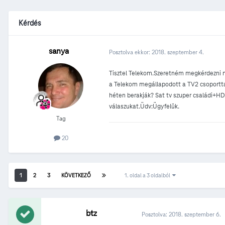
Kérdés
sanya
Posztolva ekkor:
2018. szeptember 4.
Tisztel Telekom.Szeretném megkérdezni mik
a Telekom megállapodott a TV2 csoporttal 
héten berakják? Sat tv szuper családi+
válaszukat.Üdv:Ügyfelük.
Tag
20
1
2
3
KÖVETKEZŐ
1. oldal a 3 oldalból
btz
Posztolva:
2018. szeptember 6.