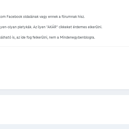
ekom Facebook oldalának vagy ennek a fórumnak hisz.
lyen-olyan pletykák. Az ilyen "AKÁR" cikkeket érdemes elkerülni.
ikálható is, az ide fog felkerülni, nem a Mindenegybenblogra.