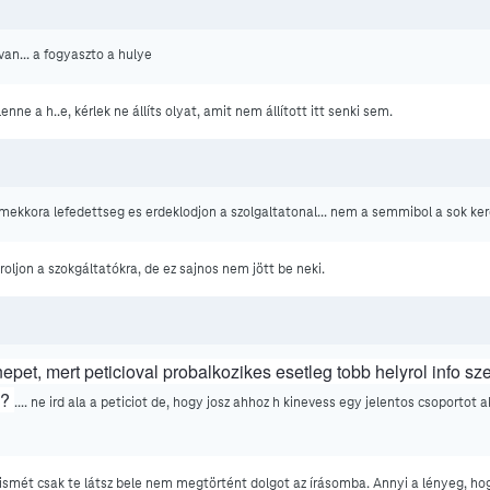
an... a fogyaszto a hulye
enne a h..e, kérlek ne állíts olyat, amit nem állított itt senki sem.
 mekkora lefedettseg es erdeklodjon a szolgaltatonal... nem a semmibol a sok ke
ljon a szokgáltatókra, de ez sajnos nem jött be neki.
nepet, mert peticioval probalkozikes esetleg tobb helyrol info sz
??
.... ne ird ala a peticiot de, hogy josz ahhoz h kinevess egy jelentos csoportot a
 ismét csak te látsz bele nem megtörtént dolgot az írásomba. Annyi a lényeg, ho