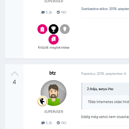
SUPERUSER
Szerkesztve ekkor:
2018. szepte
5.2k
140
Kitűzők megtekintése
btz
Posztolva:
2018. szeptember 4.
4
2 órája, sanya írta:
Több internetes oldal hir
SUPERUSER
Eddig még sehol nem olvastam i
5.2k
140