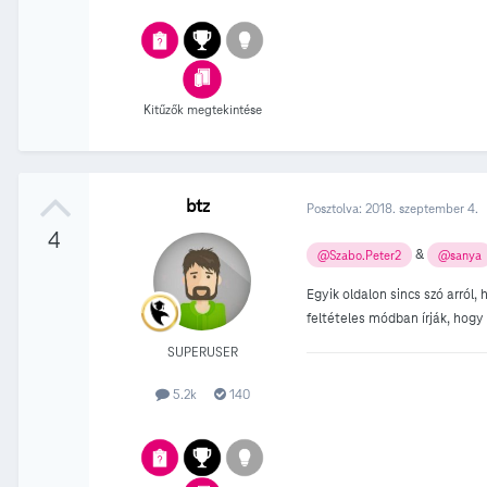
Kitűzők megtekintése
btz
Posztolva:
2018. szeptember 4.
4
&
@Szabo.Peter2
@sanya
Egyik oldalon sincs szó arról
feltételes módban írják, hog
SUPERUSER
5.2k
140