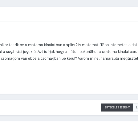
or teszik be a csatorna kínálatban a spiler2tv csatornát. Több internetes oldal 
a sugárzási jogokról.Azt is írják hogy a héten bekerülhet a csatorna kínálatban. 
HD csomagom van ebbe a csomagban be kerül? Várom minél hamarabbi megtiszte
ÉRTÉKELÉS SZERINT
L