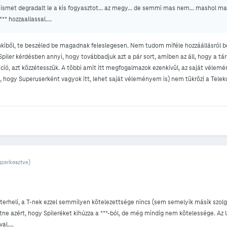
 es ismet degradalt le a kis fogyasztot... az megy... de semmi mas nem... mashol ma
** hozzaallassal....
enkiből, te beszéled be magadnak feleslegesen. Nem tudom miféle hozzáállásról b
Spiler kérdésben annyi, hogy továbbadjuk azt a pár sort, amiben az áll, hogy a tá
áció, azt közzétesszük. A többi amit itt megfogalmazok ezenkívül, az saját vélemé
l, hogy Superuserként vagyok itt, lehet saját véleményem is) nem tükrözi a Tele
szerkesztve)
erheli, a T-nek ezzel semmilyen kötelezettsége nincs (sem semelyik másik szolg
tne azért, hogy Spileréket kihúzza a ***-ból, de még mindig nem kötelessége. A
al....