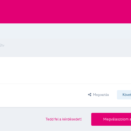
r2tv
Megosztás
Köve
Tedd fel a kérdésedet!
Megválaszolom a