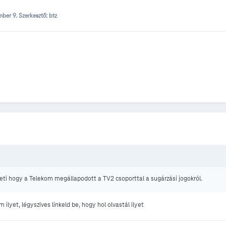
mber 9.
Szerkesztő: btz
deti hogy a Telekom megállapodott a TV2 csoporttal a sugárzási jogokról.
lyet, légyszives linkeld be, hogy hol olvastál ilyet