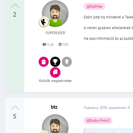
@OldMike
2
Ezért jobb ha mindenki a Tel
A neten gyakran elterjednek i
SUPERUSER
Ha lesz információ és az publ
5.2k
140
Kitűzők megtekintése
btz
Posztolva:
2018. szeptember 9.
5
@Szabo.Peter2