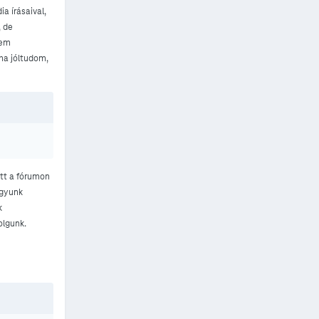
a írásaival,
, de
sem
ha jóltudom,
tt a fórumon
agyunk
k
olgunk.