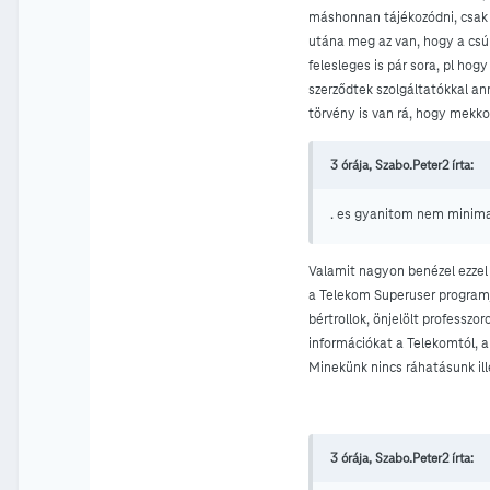
máshonnan tájékozódni, csak cs
utána meg az van, hogy a csú
felesleges is pár sora, pl ho
szerződtek szolgáltatókkal an
törvény is van rá, hogy mekk
3 órája, Szabo.Peter2 írta:
. es gyanitom nem minima
Valamit nagyon benézel ezzel
a Telekom Superuser program
bértrollok, önjelölt professzo
információkat a Telekomtól, a
Minekünk nincs ráhatásunk il
3 órája, Szabo.Peter2 írta: