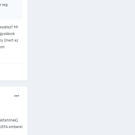
r reg
eszélsz? Mi
rgyalások
ny (mert ez
kom
áltatónak).
z UEFA emberei