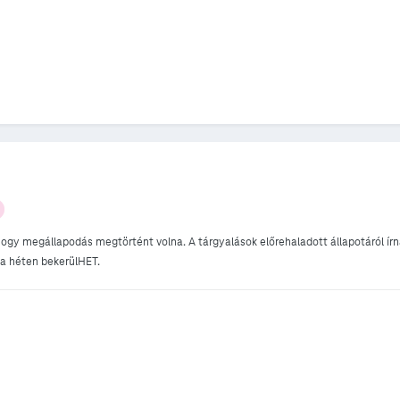
, hogy megállapodás megtörtént volna. A tárgyalások előrehaladott állapotáról ír
y a héten bekerülHET.