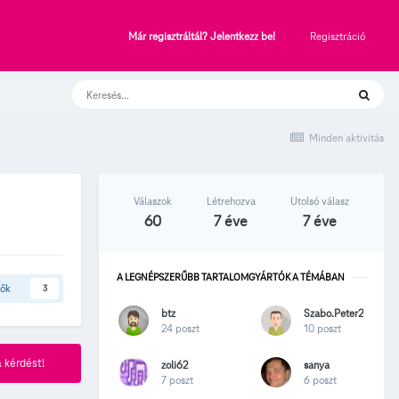
Regisztráció
Már regisztráltál? Jelentkezz be!
Minden aktivitás
Válaszok
Létrehozva
Utolsó válasz
60
7 éve
7 éve
A LEGNÉPSZERŰBB TARTALOMGYÁRTÓK A TÉMÁBAN
tők
3
btz
Szabo.Peter2
24 poszt
10 poszt
 kérdést!
zoli62
sanya
7 poszt
6 poszt