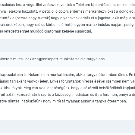
alódás lesz a vége, illetve összekeveritek a Telekom kijelentéseit az online médi
nya Telekom hazudott. A petició jó dolog, érdemes megkérdezni őket a dolgokról
gy tudták e (persze hogy tudták) hogy olyanoknak adták el a jogokat, akik még le 
nak érdekében, hogy széles körben elérhető legyen már az indulás napján, pedig 
ora lefedettséggel működő csatornán kellene sugározni.
lberert csucsulnek az agyonkepett munkatarsaid a targyaloba...
 kapcsolatban is. Nekem nem munkatársaim, akik a tárgyalóteremben ülnek. Én i
jának tagjaként vagyok jelen. Egyes fórumtagok híreszelésével szemben nem v
rok, kiskirályok. Meg van az a lehetőségünk, hogy elsőkézből belsőkörökből kapjun
mit aztán közreadhatink szerte a közösségi médiában és itt a fórumon, ennyi a d
letve döntési hatáskörünk hogy miről tárgyalnak abban a tárgyalóteremben.