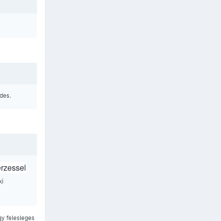
rdes.
erzessel
ki
gy felesleges