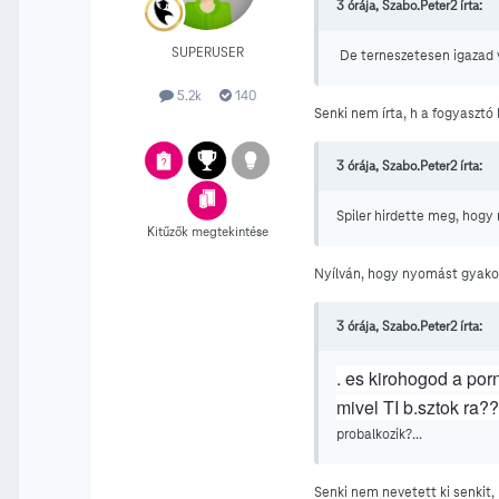
3 órája, Szabo.Peter2 írta:
SUPERUSER
De terneszetesen igazad v
5.2k
140
Senki nem írta, h a fogyasztó l
3 órája, Szabo.Peter2 írta:
Spiler hirdette meg, hogy
Kitűzők megtekintése
Nyílván, hogy nyomást gyakoro
3 órája, Szabo.Peter2 írta:
. es kirohogod a por
mivel TI b.sztok ra?
probalkozik?...
Senki nem nevetett ki senkit,