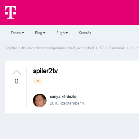
Fórum
Blog
Súgó
Keresés
Főoldal
Itt kérdezhetsz szolgáltatásainkról, akcióinkról
TV
Csatornák
spile
spiler2tv
0
tv
sanya
kérdezte,
2018. szeptember 4.