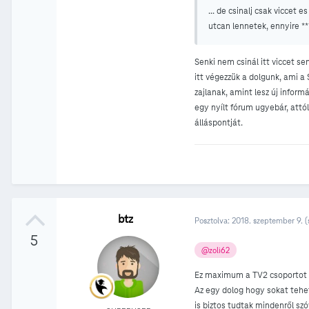
... de csinalj csak viccet
utcan lennetek, ennyire ***
Senki nem csinál itt viccet s
itt végezzük a dolgunk, ami a 
zajlanak, amint lesz új inform
egy nyílt fórum ugyebár, attó
álláspontját.
btz
Posztolva:
2018. szeptember 9.
(
5
@zoli62
Ez maximum a TV2 csoportot t
Az egy dolog hogy sokat tehe
is biztos tudtak mindenről szóv