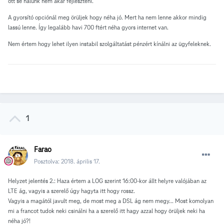
ott se nálunk nem akar fejleszteni.
A gyorsító opciónál meg örüljek hogy néha jó. Mert ha nem lenne akkor mindig
lassú lenne. Így legalább havi 700 ftért néha gyors internet van.
Nem értem hogy lehet ilyen instabil szolgáltatást pénzért kínálni az ügyfeleknek.
1
Farao
Posztolva:
2018. április 17.
Helyzet jelentés 2.: Haza értem a LOG szerint 16:00-kor állt helyre valójában az
LTE ág, vagyis a szerelő úgy hagyta itt hogy rossz.
Vagyis a magától javult meg, de most meg a DSL ág nem megy... Most komolyan
mi a francot tudok neki csinálni ha a szerelő itt hagy azzal hogy örüljek neki ha
néha jó?!