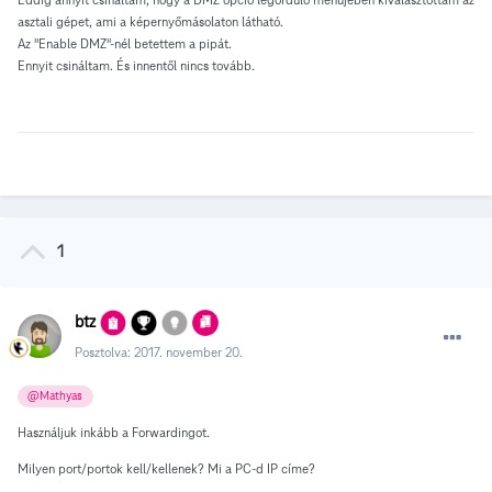
asztali gépet, ami a képernyőmásolaton látható.
Az "Enable DMZ"-nél betettem a pipát.
Ennyit csináltam. És innentől nincs tovább.
1
btz
Posztolva:
2017. november 20.
@Mathyas
Használjuk inkább a Forwardingot.
Milyen port/portok kell/kellenek? Mi a PC-d IP címe?