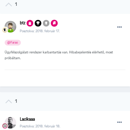
1
btz
Posztolva:
2018. február 17.
@Farao
Ügyfélszolgálati rendszer karbantartás van. Hibabejelentés elérhető, most
próbáltam.
1
Lacikaaa
Posztolva:
2018. február 18.