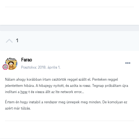
1
Farao
Posztolva:
2018. április 1.
Nálam ahogy korábban írtam csütörtök reggel szállt el. Penteken reggel
jelentettem hibára. A hibajegy nyitott, és azóta is rossz. Tegnap próbáltam újra
indítani a
hgw
-t és vissza állt az lte network error...
Értem én hogy instabil a rendszer meg ünnepek meg minden. De komolyan ez
azért már túlzás.