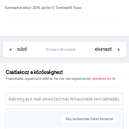
Szerkesztve ekkor:
2018. április 17.
Szerkesztő: Farao
ELŐZŐ
15. oldal a 38 oldalból
KÖVETKEZŐ
Csatlakozz a közösséghez!
Posztolhatsz regisztráció előtt is. Ha már van regisztrációd,
jelentkezz be itt
.
Kép beillesztése linken keresztül