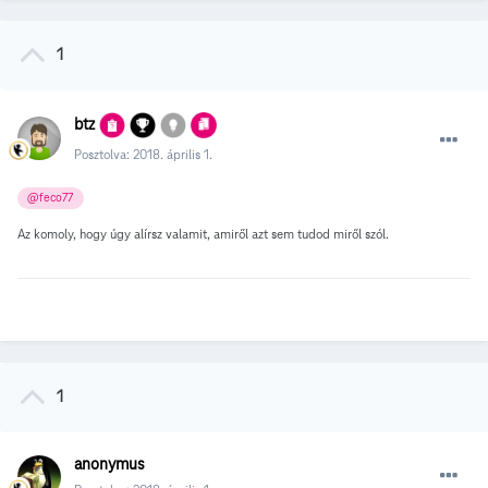
1
btz
Posztolva:
2018. április 1.
@feco77
Az komoly, hogy úgy alírsz valamit, amiről azt sem tudod miről szól.
1
anonymus