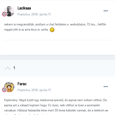
Lacikaaa
Posztolva:
2018. április 11.
nekem is megcsinálták, szoltam a chat felületen a weboldalon, 72 óra... hétfőn
reggel jött is az sms és jo is azóta
1
Farao
Posztolva:
2018. április 17.
Fejlemény: Végül kijött egy telekomos szerelő, én sajnos nem voltam otthon. De
sajnos azt a választ kaptam hogy: Ez ilyen, neki otthon is ilyen a szomszéd
városban. Hálózat fejlesztés kéne mert 30 éves kábelek vannak, de a telekom se