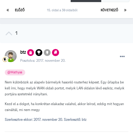
ELŐZŐ
15. oldal a 38 oldalból
KÖVETKEZŐ
1
btz
Posztolva:
2017. november 20.
@Mathyas
Nem különbözik az alapelv bármelyik hasonló routerhez képest. Egy űrlapba be
kell írni, hogy melyik WAN oldali portot, melyik LAN oldalon lévő eszköz, melyik
portjára szetetnéd irányítani.
Kezd el a dolgot, ha konkrétan elakadsz valahol, akkor leírod, eddig mit hogyan
csináltál, mi nem megy
Szerkesztve ekkor:
2017. november 20.
Szerkesztő: btz