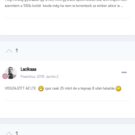
szerintem a 10Gb korlát kevés még ha nem is torrentezik az ember akkor is ...
1
Lacikaaa
Posztolva:
2018. április 2.
VISSZAJÖTT AZ LTE
igaz csak 25 mbit de a tegnap 8 után haladás
1