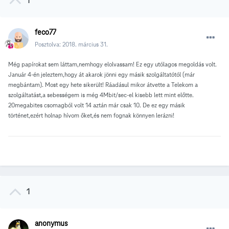
1
feco77
Posztolva:
2018. március 31.
Még papírokat sem láttam,nemhogy elolvassam! Ez egy utólagos megoldás volt.
Január 4-én jeleztem,hogy át akarok jönni egy másik szolgáltatótól (már
megbántam). Most egy hete sikerült! Ráadásul mikor átvette a Telekom a
szolgáltatást,a sebességem is még 4Mbit/sec-el kisebb lett mint előtte.
20megabites csomagból volt 14 aztán már csak 10. De ez egy másik
történet,ezért holnap hívom őket,és nem fognak könnyen lerázni!
1
anonymus