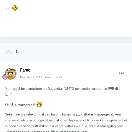
igen
1
Farao
Posztolva:
2018. március 30.
Ma reggel bejelentettem hibára, azóta: "UMTS connection exception:PPP dial
fail!"
Várjuk a legjobbakat
Nekem nem a telekommal van bajom, hanem a szolgáltatás minőségével. Ami
arra vezethető vissza hogy itt nem akarnak fejleszteni.Kb. 5 éve kérdezgetem őket
minden évben hogy itt mikor lesz végre változás? De sajnos "Gazdaságilag nem
kifizetődő" a jelek szerint még állami támogatással sem.