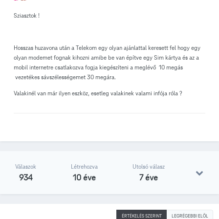
Sziasztok !
Hosszas huzavona után a Telekom egy olyan ajánlattal keresett fel hogy egy
olyan modemet fognak kihozni amibe be van építve egy Sim kártya és az a
mobil internetre csatlakozva fogja kiegészíteni a meglévő 10 megás
vezetékes sávszélességemet 30 megára.
Valakinél van már ilyen eszköz, esetleg valakinek valami infója róla ?
Válaszok
Létrehozva
Utolsó válasz
934
10 éve
7 éve
ÉRTÉKELÉS SZERINT
LEGRÉGEBBI ELÖL