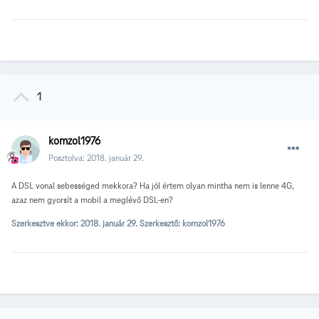
1
komzol1976
Posztolva:
2018. január 29.
A DSL vonal sebességed mekkora? Ha jól értem olyan mintha nem is lenne 4G,
azaz nem gyorsít a mobil a meglévő DSL-en?
Szerkesztve ekkor:
2018. január 29.
Szerkesztő: komzol1976