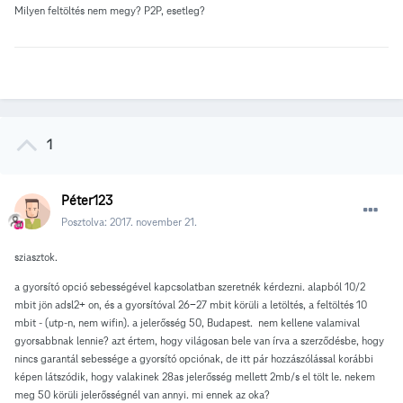
Milyen feltöltés nem megy? P2P, esetleg?
1
Péter123
Posztolva:
2017. november 21.
sziasztok.
a gyorsító opció sebességével kapcsolatban szeretnék kérdezni. alapból 10/2
mbit jön adsl2+ on, és a gyorsítóval 26-27 mbit körüli a letöltés, a feltöltés 10
mbit - (utp-n, nem wifin). a jelerősség 50, Budapest. nem kellene valamival
gyorsabbnak lennie? azt értem, hogy világosan bele van írva a szerződésbe, hogy
nincs garantál sebessége a gyorsító opciónak, de itt pár hozzászólással korábbi
képen látszódik, hogy valakinek 28as jelerősség mellett 2mb/s el tölt le. nekem
meg 50 körüli jelerősségnél van annyi. mi ennek az oka?