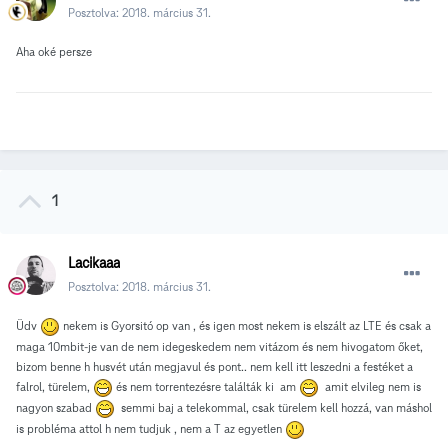
Posztolva:
2018. március 31.
Aha oké persze
1
Lacikaaa
Posztolva:
2018. március 31.
Üdv
nekem is Gyorsitó op van , és igen most nekem is elszált az LTE és csak a
maga 10mbit-je van de nem idegeskedem nem vitázom és nem hivogatom őket,
bizom benne h husvét után megjavul és pont.. nem kell itt leszedni a festéket a
falrol, türelem,
és nem torrentezésre találták ki am
amit elvileg nem is
nagyon szabad
semmi baj a telekommal, csak türelem kell hozzá, van máshol
is probléma attol h nem tudjuk , nem a T az egyetlen