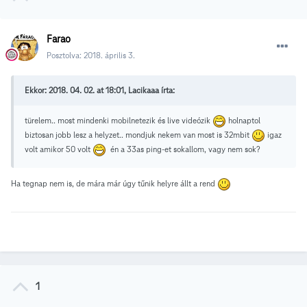
Farao
Posztolva:
2018. április 3.
Ekkor: 2018. 04. 02. at 18:01, Lacikaaa írta:
türelem.. most mindenki mobilnetezik és live videózik
holnaptol
biztosan jobb lesz a helyzet.. mondjuk nekem van most is 32mbit
igaz
volt amikor 50 volt
én a 33as ping-et sokallom, vagy nem sok?
Ha tegnap nem is, de mára már úgy tűnik helyre állt a rend
1