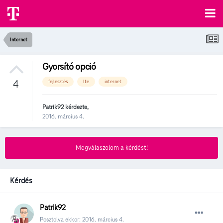
Internet
Gyorsító opció
4
fejlesztés
lte
internet
Patrik92
kérdezte,
2016. március 4.
Megválaszolom a kérdést!
Kérdés
Patrik92
Posztolva ekkor:
2016. március 4.