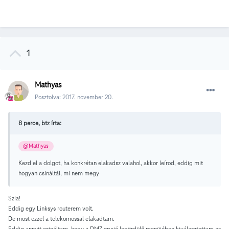
1
Mathyas
Posztolva:
2017. november 20.
8 perce, btz írta:
@Mathyas
Kezd el a dolgot, ha konkrétan elakadsz valahol, akkor leírod, eddig mit
hogyan csináltál, mi nem megy
Szia!
Eddig egy Linksys routerem volt.
De most ezzel a telekomossal elakadtam.
Eddig annyit csináltam, hogy a DMZ opció legördülő menüjében kiválasztottam az