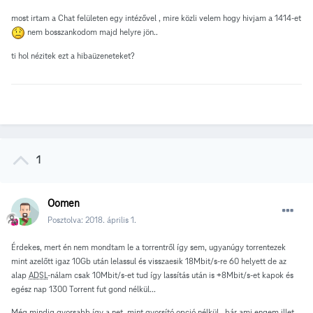
most irtam a Chat felületen egy intézővel , mire közli velem hogy hivjam a 1414-et
nem bosszankodom majd helyre jön..
ti hol nézitek ezt a hibaüzeneteket?
1
Oomen
Posztolva:
2018. április 1.
Érdekes, mert én nem mondtam le a torrentről így sem, ugyanúgy torrentezek
mint azelőtt igaz 10Gb után lelassul és visszaesik 18Mbit/s-re 60 helyett de az
alap
ADSL
-nálam csak 10Mbit/s-et tud így lassítás után is +8Mbit/s-et kapok és
egész nap 1300 Torrent fut gond nélkül...
Még mindig gyorsabb így a net, mint gyorsító opció nélkül...bár ami engem illet