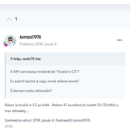
1
komzol1976
Posztolva:
2018. január 4.
9 órája, noobi78 írta:
A SIM card status mindenkinél “Invalid in CS”?
Ez számít bármit is vagy minek kellene lennie?
Érdemes miatta reklamálni?
Nálam is Invalid in CS az érték. Nekem 47 excellent jel melett 30-35nMbit a
max sebesség....
Szerkesztve ekkor:
2018. január 4.
Szerkesztő: komzol1976
elírás