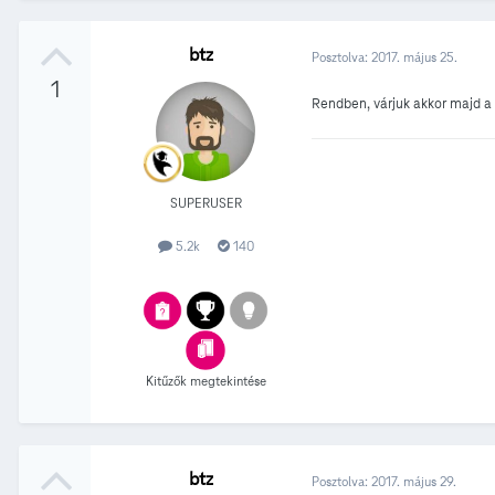
btz
Posztolva:
2017. május 25.
1
Rendben, várjuk akkor majd a 
SUPERUSER
5.2k
140
Kitűzők megtekintése
btz
Posztolva:
2017. május 29.