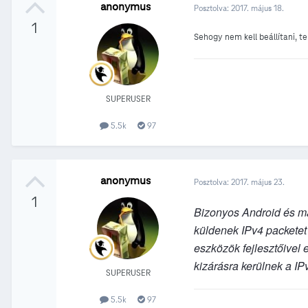
anonymus
Posztolva:
2017. május 18.
1
Sehogy nem kell beállítani, te
SUPERUSER
5.5k
97
anonymus
Posztolva:
2017. május 23.
1
Bizonyos Android és m
küldenek IPv4 packetet i
eszközök fejlesztőivel
kizárásra kerülnek a I
SUPERUSER
5.5k
97