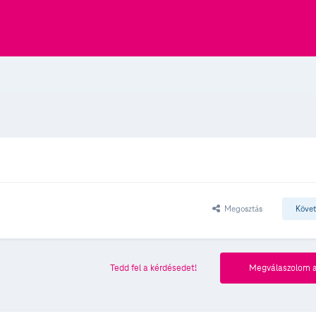
Megosztás
Köve
Tedd fel a kérdésedet!
Megválaszolom a