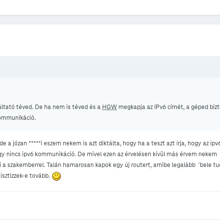
gáltató téved. De ha nem is téved és a
HGW
megkapja az IPv6 címét, a géped biz
kommunikáció.
e a józan *****i eszem nekem is azt diktálta, hogy ha a teszt azt írja, hogy az ip
ogy nincs ipv6 kommunikáció. De mivel ezen az érvelésen kívül más érvem nekem 
i a szakemberrel. Talán hamarosan kapok egy új routert, amibe legalább 'bele tud
sztizzek-e tovább.