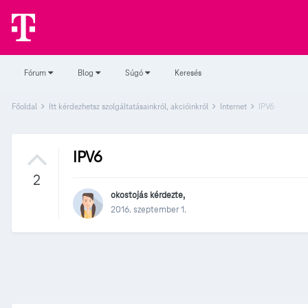
Fórum
Blog
Súgó
Keresés
Főoldal
Itt kérdezhetsz szolgáltatásainkról, akcióinkról
Internet
IPV6
IPV6
2
okostojás
kérdezte,
2016. szeptember 1.