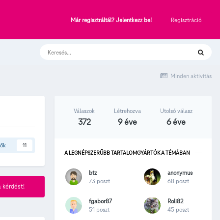
Regisztráció
Már regisztráltál? Jelentkezz be!
Minden aktivitás
Válaszok
Létrehozva
Utolsó válasz
372
9 éve
6 éve
tők
11
A LEGNÉPSZERŰBB TARTALOMGYÁRTÓK A TÉMÁBAN
btz
anonymus
73 poszt
68 poszt
 kérdést!
fgabor87
Roli82
51 poszt
45 poszt