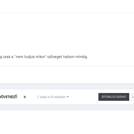
ig csak a "nem tudjuk mikor" szöveget hallom mindig.
KÖVETKEZŐ
7. oldal a 15 oldalból
ÉRTÉKELÉS SZERINT
L