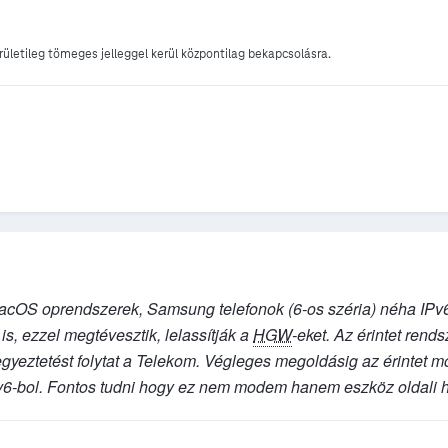
rületileg tömeges jelleggel kerül központilag bekapcsolásra.
acOS oprendszerek, Samsung telefonok (6-os széria) néha IPv
s, ezzel megtévesztik, lelassítják a
HGW
-eket. Az érintet rends
 egyeztetést folytat a Telekom. Végleges megoldásig az érintet
Pv6-bol. Fontos tudni hogy ez nem modem hanem eszköz oldali h