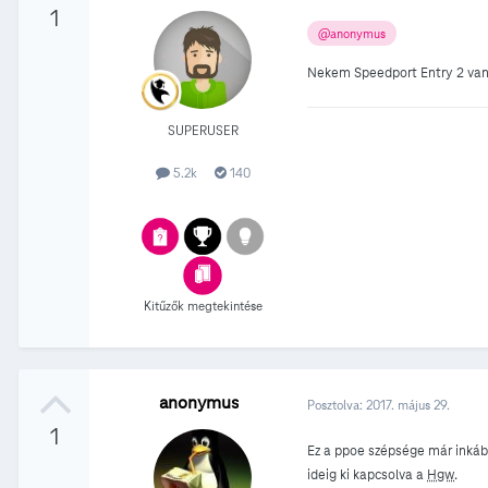
1
@anonymus
Nekem Speedport Entry 2 van, 
SUPERUSER
5.2k
140
Kitűzők megtekintése
anonymus
Posztolva:
2017. május 29.
1
Ez a ppoe szépsége már inkább
ideig ki kapcsolva a
Hgw
.