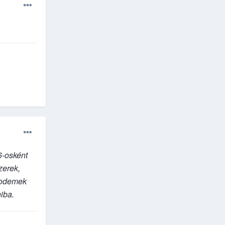
6-osként
zerek,
 modemek
iba.