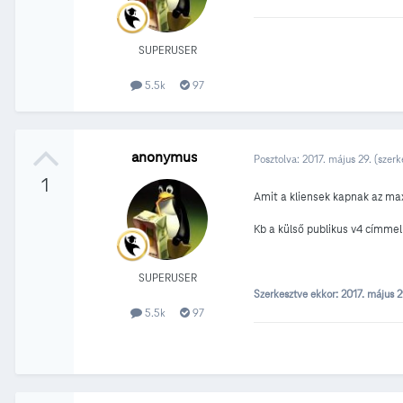
SUPERUSER
5.5k
97
anonymus
Posztolva:
2017. május 29.
(szerk
1
Amit a kliensek kapnak az max
Kb a külső publikus v4 címme
SUPERUSER
Szerkesztve ekkor:
2017. május 
5.5k
97