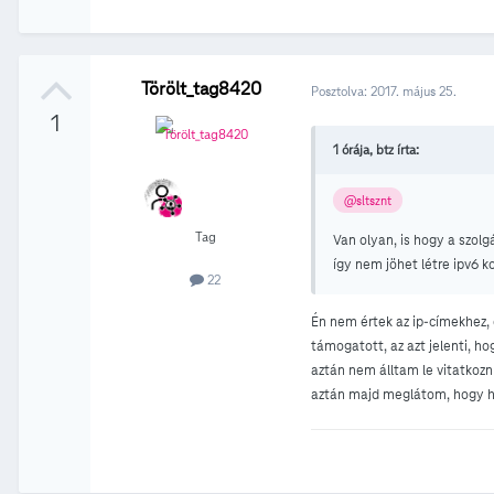
Törölt_tag8420
Posztolva:
2017. május 25.
1
1 órája, btz írta:
@sltsznt
Tag
Van olyan, is hogy a szol
így nem jöhet létre ipv6 
22
Én nem értek az ip-címekhez, d
támogatott, az azt jelenti, h
aztán nem álltam le vitatkozn
aztán majd meglátom, hogy hi