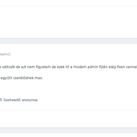
esztve)
 változik de azt nem figyelem de ezek itt a modem admin fülén elég fixen vannak
l együtt cserélődnek max.
29.
Szerkesztő: anonymus