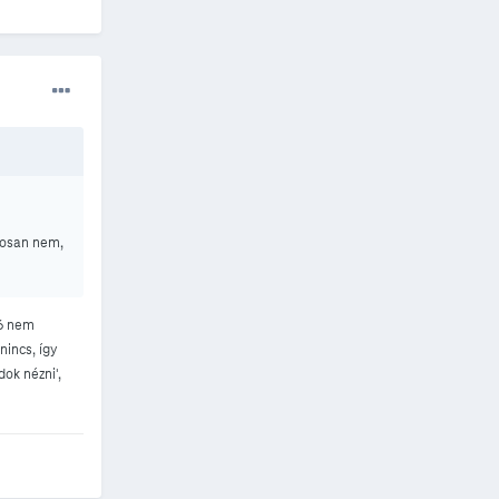
tosan nem,
v6 nem
nincs, így
ok nézni',