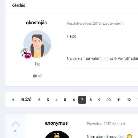
Kérdés
okostojás
Posztolva ekkor:
2016. szeptember 1.
Heló!
Na van-e már valami hír az IPV6-ról? Edd
Tag
67
ELŐZŐ
2
3
4
5
6
7
8
9
10
11
12
anonymus
Posztolva:
2017. április 4.
1
Nem akarod megnézni