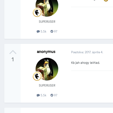
SUPERUSER
5.5k
97
anonymus
Posztolva:
2017. április 4.
1
Kb jah ahogy leírtad.
SUPERUSER
5.5k
97