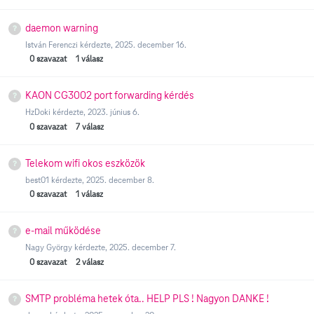
daemon warning
István Ferenczi
kérdezte,
2025. december 16.
0
szavazat
1
válasz
KAON CG3002 port forwarding kérdés
HzDoki
kérdezte,
2023. június 6.
0
szavazat
7
válasz
Telekom wifi okos eszközök
best01
kérdezte,
2025. december 8.
0
szavazat
1
válasz
e-mail működése
Nagy György
kérdezte,
2025. december 7.
0
szavazat
2
válasz
SMTP probléma hetek óta.. HELP PLS ! Nagyon DANKE !