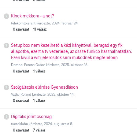
Kinek mekkora - a net?
telekomtolerant
kérdezte,
2024. február 24.
0
szavazat
11
válasz
Setup box nem kezelhető a kézi irányítóval, beragad egy fix
allapotba, ezert a tv vezerlese, az ossze funkco hasznalhatatlan.
Ezen kivul a wifi jelerositok sem mukodnek megfeleloen
Dombai Ferenc Gabor
kérdezte,
2025. október 16.
0
szavazat
1
válasz
Szolgáltatás elérése Gyenesdiáson
Vathy Roland
kérdezte,
2025. október 14.
0
szavazat
1
válasz
Digitális jólét csomag
tucsoklabu
kérdezte,
2024. augusztus 8.
0
szavazat
7
válasz