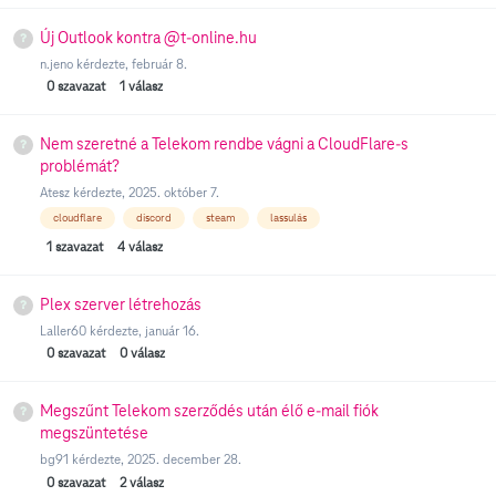
Új Outlook kontra @t-online.hu
n.jeno
kérdezte,
február 8.
0
szavazat
1
válasz
Nem szeretné a Telekom rendbe vágni a CloudFlare-s
problémát?
Atesz
kérdezte,
2025. október 7.
cloudflare
discord
steam
lassulás
1
szavazat
4
válasz
Plex szerver létrehozás
Laller60
kérdezte,
január 16.
0
szavazat
0
válasz
Megszűnt Telekom szerződés után élő e-mail fiók
megszüntetése
bg91
kérdezte,
2025. december 28.
0
szavazat
2
válasz