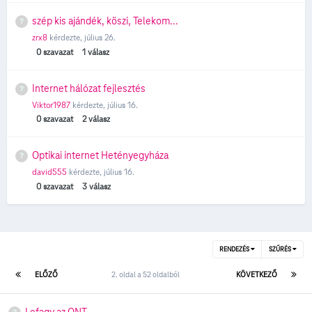
szép kis ajándék, köszi, Telekom...
zrx8
kérdezte,
július 26.
0
szavazat
1
válasz
Internet hálózat fejlesztés
Viktor1987
kérdezte,
július 16.
0
szavazat
2
válasz
Optikai internet Hetényegyháza
david555
kérdezte,
július 16.
0
szavazat
3
válasz
RENDEZÉS
SZŰRÉS
ELŐZŐ
2. oldal a 52 oldalból
KÖVETKEZŐ
Lefagy az ONT