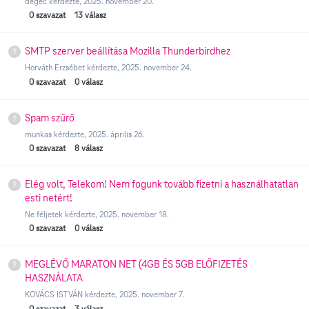
degec
kérdezte,
2025. november 20.
0
szavazat
13
válasz
SMTP szerver beállítása Mozilla Thunderbirdhez
Horváth Erzsébet
kérdezte,
2025. november 24.
0
szavazat
0
válasz
Spam szűrő
munkas
kérdezte,
2025. április 26.
0
szavazat
8
válasz
Elég volt, Telekom! Nem fogunk tovább fizetni a használhatatlan
esti netért!
Ne féljetek
kérdezte,
2025. november 18.
0
szavazat
0
válasz
MEGLÉVŐ MARATON NET (4GB ÉS 5GB ELŐFIZETÉS
HASZNÁLATA
KOVÁCS ISTVÁN
kérdezte,
2025. november 7.
0
szavazat
3
válasz