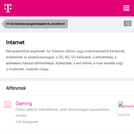
Itt kérdezhetsz szolgáltatásainkról, akcióinkról
Internet
Net szakértőink segítenek, ha Telekom otthoni vagy mobilinternetről kérdeznél,
érdekelnek az adatdíjcsomagok, a 3G, 4G, 5G hálózatok, a lefedettség, a
szélessávú hálózat elérhetősége, fejlesztése, a wifi elérés, e-mail kezelés vagy
a modemek, routerek világa
Alfórumok
Gaming
Online játékok működésével, játék streaminggel kapcsolatban
minden
1.6k
bejegyzés