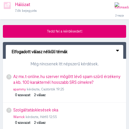
Hálózat
7.6k
bejegyzés
Tedd fel a kérdésedet!
Elfogadott válasz nélküli témák
Még nincsenek itt népszerű kérdések.
Az mx.t-online.hu szerver mögött lévő spam szűrő érzékeny
a kb. 100 karakternél hosszabb SRS címekre?
spammy
kérdezte,
Csütörtök 19:25
0
szavazat
2
válasz
Szolgáltatáskiesések oka
Warrick
kérdezte,
Hétfő 12:55
0
szavazat
2
válasz