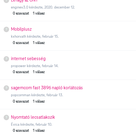
enginev3.0
kérdezte,
2020. december 12.
0
szavazat
1
válasz
Mobilplusz
kxhorvath
kérdezte,
február 15.
0
szavazat
1
válasz
internet sebesség
propower
kérdezte,
február 14.
0
szavazat
1
válasz
sagemcom fast 3896 napló korlátozás
popcornman
kérdezte,
február 13.
0
szavazat
1
válasz
Nyomtató lecsatlakozik
Évica
kérdezte,
február 10.
0
szavazat
1
válasz