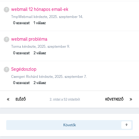
webmail 12 hónapos email-ek
TmpWebmail
kérdezte,
2025. szeptember 14.
0
szavazat
1
válasz
webmail probléma
Torma
kérdezte,
2025. szeptember 9.
0
szavazat
2
válasz
Segédoszlop
Csengeri Richárd
kérdezte,
2025. szeptember 7.
0
szavazat
2
válasz
ELŐZŐ
2. oldal a 52 oldalból
KÖVETKEZŐ
Követők
9