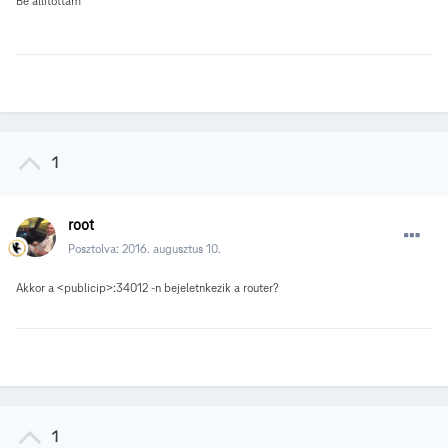
Be állítottam
1
root
Posztolva:
2016. augusztus 10.
Akkor a <publicip>:34012 -n bejeletnkezik a router?
1