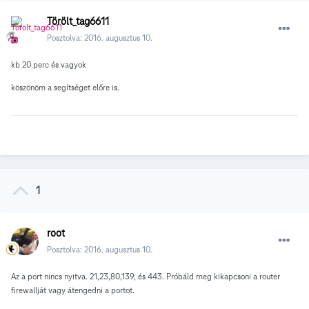
Törölt_tag6611
Posztolva:
2016. augusztus 10.
kb 20 perc és vagyok
köszönöm a segítséget előre is.
1
root
Posztolva:
2016. augusztus 10.
Az a port nincs nyitva. 21,23,80,139, és 443. Próbáld meg kikapcsoni a router
firewallját vagy átengedni a portot.