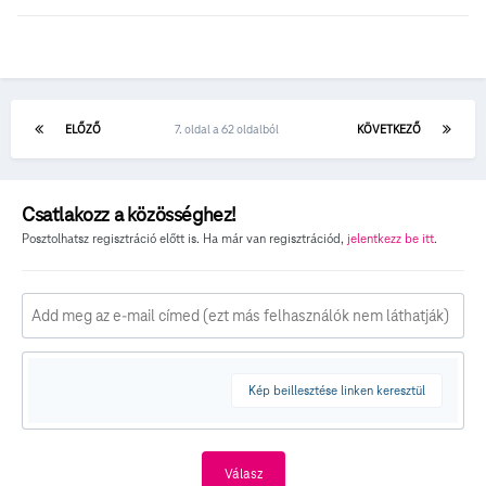
ELŐZŐ
7. oldal a 62 oldalból
KÖVETKEZŐ
Csatlakozz a közösséghez!
Posztolhatsz regisztráció előtt is. Ha már van regisztrációd,
jelentkezz be itt
.
Kép beillesztése linken keresztül
Válasz