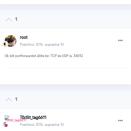
1
root
Posztolva:
2016. augusztus 10.
Ok két portforwardot állíts be: TCP és UDP is. 34012
1
Törölt_tag6611
Posztolva:
2016. augusztus 10.