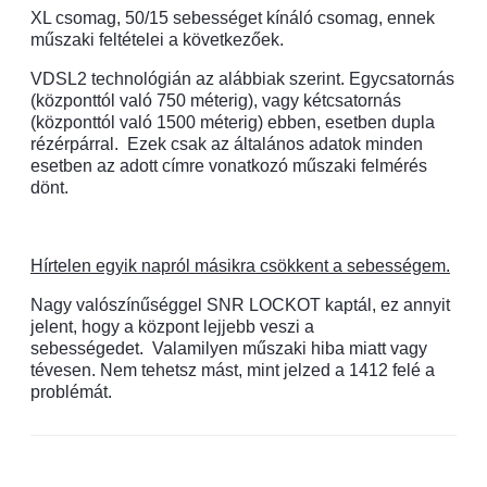
XL csomag, 50/15 sebességet kínáló csomag, ennek
műszaki feltételei a következőek.
VDSL2 technológián az alábbiak szerint. Egycsatornás
(központtól való 750 méterig), vagy kétcsatornás
(központtól való 1500 méterig) ebben, esetben dupla
rézérpárral.
Ezek csak az általános adatok minden
esetben az adott címre vonatkozó műszaki felmérés
dönt.
Hírtelen egyik napról másikra csökkent a sebességem.
Nagy valószínűséggel SNR LOCKOT kaptál, ez annyit
jelent, hogy a központ lejjebb veszi a
sebességedet.
Valamilyen műszaki hiba miatt vagy
tévesen. Nem tehetsz mást, mint jelzed a 1412 felé a
problémát.