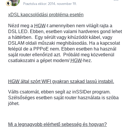
Posztolva ekkor:
2014. november 19.
xDSL kapcsolódási probléma esetén
Nézd meg a
HGW
-t amennyiben nem világít rajta a
DSL LED. Ebben, esetben valami hardveres gond lehet
a háttérben.
Egy sérült vagy kihúzódót kábel, vagy
DSLAM oldali műszaki meghibásodás. Ha a kapcsolat
felépül de a PPPoE nem. Ebben esetben ha használ
saját router ellenőrizd azt.
Próbáld meg közvetlenül
csatlakozatni a gépet modem/
HGW
-hez.
HGW
által szórt WIFI gyakran szakad lassú instabil.
Válts csatornát, ebben segít az inSSIDer program.
Szélsőséges esetben saját router használata is szóba
jöhet.
Mi a legnagyobb elérhető sebesség és hogyan?