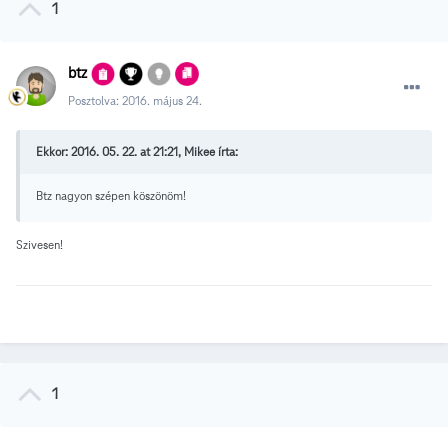
1
btz
Posztolva:
2016. május 24.
Ekkor: 2016. 05. 22. at 21:21, Mikee írta:
Btz nagyon szépen köszönöm!
Szivesen!
1