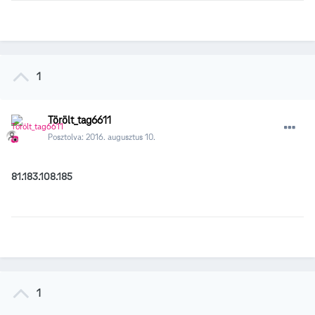
1
Törölt_tag6611
Posztolva:
2016. augusztus 10.
81.183.108.185
1