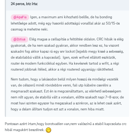
24 perce, btz írta:
Igen, a maximum ami kihozható belőle, de ha bonding
@ApaFia
lehetősége adott, még egy hasonló adottságú vonalllal akár az 50/15-ös
csomag is mehetne neki.
Elég magas a csillapítás a feltöltési oldalon. CRC hibák is elég
@Zotius
gyakoriak, de ha nem szakad gyakran, akkor rendben lesz ez, ha viszont
szakadni fog akkor kapsz rá egy snr lockot (lejjebb megy kissé a sebesség,
de stabilabbá vállik a kapcsolat). Igen, ezek wifivel ellátott eszközök,
router és modem funkciókkal egyben. Ha kevésnek tartod a wifit, a régi
routered jobbnak ítéled, akkor a régi routered ugyanúgy rákötheted.
Nem tudom, hogy a lakásodon belül milyen hosszú és minőségi vezeték
van, de célszerű minél rövidebbre venni, fali utp kábelre cserélni a
megmaradt szakaszt. Ezt én is megcsináltattam, az elérhető sebességem
nem nőt ugyan, de stabillá vált a vonalam, előtte szakadt napi 7-8-szor, de
most havi szinten egyszer ha megszakad a szinkron, az is lehet csak azért,
hogy a dslam állítani tudjon ezt azt a vonalon, nem hiba miatt.
Pontosan azért írtam,hogy borotvaélen van,nem valószínű a stabíl kapcsolata crc
hibál magukért beszélnek.