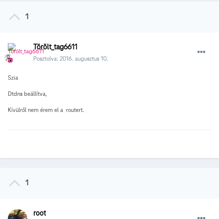
1
Törölt_tag6611
Posztolva:
2016. augusztus 10.
Szia
Dtdns beállítva,
Kívülről nem érem el a routert.
1
root