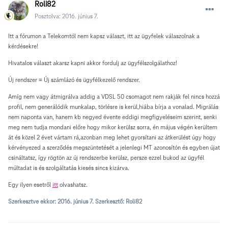
Roli82
Posztolva:
2016. június 7.
Itt a fórumon a Telekomtól nem kapsz választ, itt az ügyfelek válaszolnak a
kérdésekre!
Hivatalos választ akarsz kapni akkor fordulj az ügyfélszolgálathoz!
Új rendszer = Új számlázó és ügyfélkezelő rendszer.
Amíg nem vagy átmigrálva addig a VDSL 50 csomagot nem rakják fel nincs hozzá
profil, nem generálódik munkalap, törlésre is kerül,hiába bírja a vonalad. Migrálás
nem naponta van, hanem kb negyed évente eddigi megfigyeléseim szerint, senki
meg nem tudja mondani előre hogy mikor kerülsz sorra, én május végén kerültem
át és közel 2 évet vártam rá,azonban meg lehet gyorsítani az átkerülést úgy hogy
kérvényezed a szerződés megszüntetését a jelenlegi MT azonosítón és egyben újat
csináltatsz, így rögtön az új rendszerbe kerülsz, persze ezzel bukod az ügyfél
múltadat is és szolgáltatás kiesés sincs kizárva.
Egy ilyen esetről
itt
olvashatsz.
Szerkesztve ekkor:
2016. június 7.
Szerkesztő: Roli82