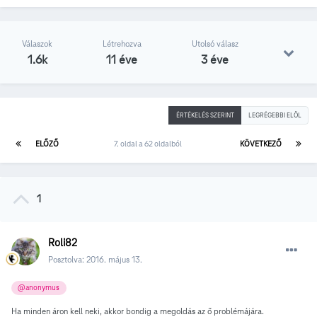
Válaszok
Létrehozva
Utolsó válasz
1.6k
11 éve
3 éve
ÉRTÉKELÉS SZERINT
LEGRÉGEBBI ELÖL
ELŐZŐ
7. oldal a 62 oldalból
KÖVETKEZŐ
1
Roli82
Posztolva:
2016. május 13.
@anonymus
Ha minden áron kell neki, akkor bondig a megoldás az ő problémájára.