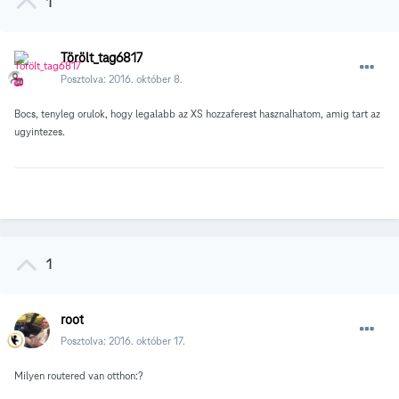
1
Törölt_tag6817
Posztolva:
2016. október 8.
Bocs, tenyleg orulok, hogy legalabb az XS hozzaferest hasznalhatom, amig tart az
ugyintezes.
1
root
Posztolva:
2016. október 17.
Milyen routered van otthon:?