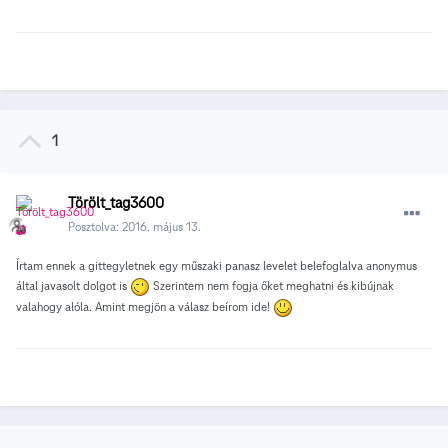
1
Törölt_tag3600
Posztolva:
2016. május 13.
Írtam ennek a gittegyletnek egy műszaki panasz levelet belefoglalva anonymus
által javasolt dolgot is
Szerintem nem fogja őket meghatni és kibújnak
valahogy alóla. Amint megjön a válasz beírom ide!