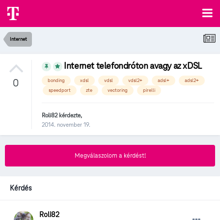
Internet
Internet telefondróton avagy az xDSL
0
bonding
xdsl
vdsl
vdsl2+
adsl+
adsl2+
speedport
zte
vectoring
pirelli
Roli82
kérdezte,
2014. november 19.
Megválaszolom a kérdést!
Kérdés
Roli82