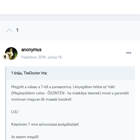
1
anonymus
Posztolva:
2016. június 14.
1 órája, TheDoctor írta:
Megjött a válasz a T-től a panaszomra. Lényegében telibe sz*rták!
(Meglepődtem volna - ŐSZINTÉN - ha másképp tesznek) mivel a garantált
minimum megvan ők mossák kezüket!
LOL!
Köszönöm T eme színvonalas szolgáltatást!
Az eszem megáll!