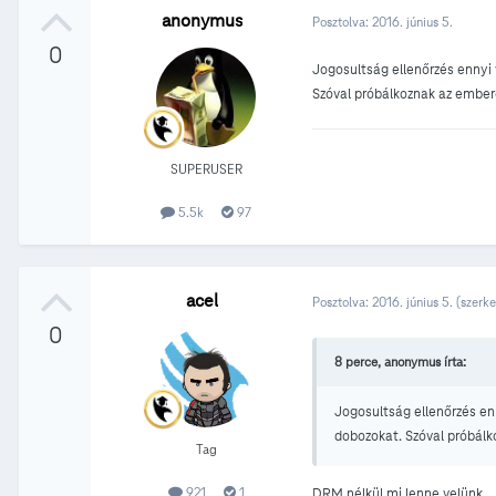
anonymus
Posztolva:
2016. június 5.
0
Jogosultság ellenőrzés ennyi
Szóval próbálkoznak az ember
SUPERUSER
5.5k
97
acel
Posztolva:
2016. június 5.
(szerke
0
8 perce, anonymus írta:
Jogosultság ellenőrzés e
dobozokat. Szóval próbálk
Tag
921
1
DRM nélkül mi lenne velünk...