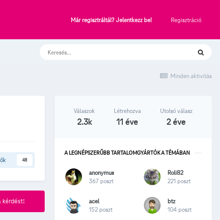
Regisztráció
Már regisztráltál? Jelentkezz be!
Minden aktivitás
Válaszok
Létrehozva
Utolsó válasz
2.3k
11 éve
2 éve
A LEGNÉPSZERŰBB TARTALOMGYÁRTÓK A TÉMÁBAN
tők
48
anonymus
Roli82
367 poszt
221 poszt
acel
btz
 kérdést!
152 poszt
104 poszt