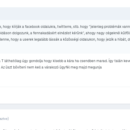
 hogy kiírják a facebook oldalukra, twitterre, stb. hogy "jelenleg problémák vann
ldáson dolgozunk, a fennakadásért elnézést kérünk", ahogy nagy cégeknél külfö
lenne, hogy a userek legalább lássák a közösségi oldalukon, hogy jelzik a hibát, 
a T láthatólag úgy gondolja hogy kisebb a kára ha csendben marad. Így talán ke
i. Az üszt bővíteni nem kell a várakozó ügyfél meg majd megunja
sztve)