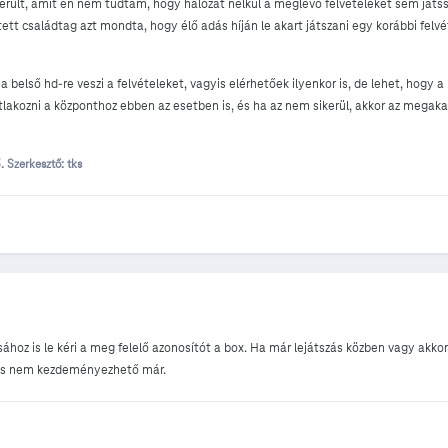
rült, amit én nem tudtam, hogy hálózat nélkül a meglevő felvételeket sem játss
ett családtag azt mondta, hogy élő adás híján le akart játszani egy korábbi felvé
 belső hd-re veszi a felvételeket, vagyis elérhetőek ilyenkor is, de lehet, hogy 
tlakozni a központhoz ebben az esetben is, és ha az nem sikerül, akkor az megaka
5.
Szerkesztő: tks
sához is le kéri a meg felelő azonosítót a box. Ha már lejátszás közben vagy akkor
zás nem kezdeményezhető már.