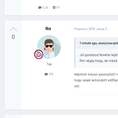
5.5k
97
tks
Posztolva:
2016. június 5.
0
1 minute ago, anonymus said
Jól gondolod felvétel lejá
film végig megy, de mási
Tag
192
Mármint milyen azonosítót? Ho
hogy valaki lemondott előfizet
szó.