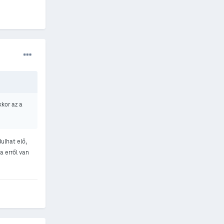
kkor az a
ulhat elő,
a erről van