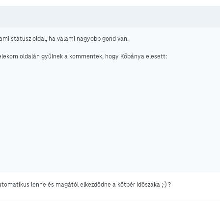
ami státusz oldal, ha valami nagyobb gond van.
a Telekom oldalán gyűlnek a kommentek, hogy Kőbánya elesett:
utomatikus lenne és magától elkezdődne a kötbér időszaka ;-) ?