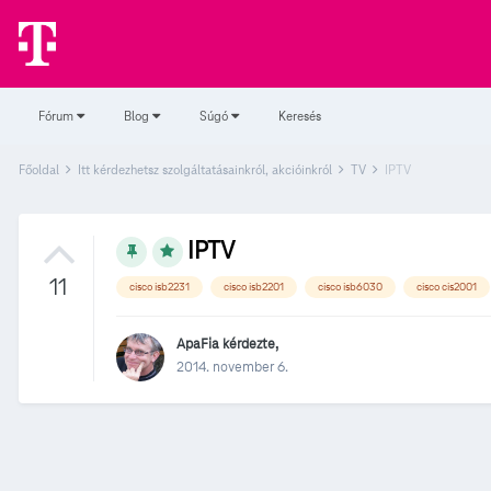
Fórum
Blog
Súgó
Keresés
Főoldal
Itt kérdezhetsz szolgáltatásainkról, akcióinkról
TV
IPTV
IPTV
11
cisco isb2231
cisco isb2201
cisco isb6030
cisco cis2001
ApaFia
kérdezte,
2014. november 6.