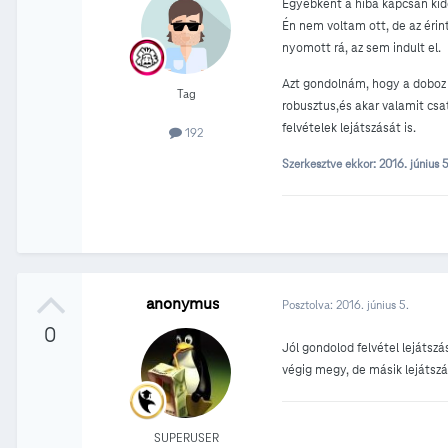
Egyébként a hiba kapcsán kide
Én nem voltam ott, de az érint
nyomott rá, az sem indult el.
Azt gondolnám, hogy a doboz a
Tag
robusztus,és akar valamit csa
felvételek lejátszását is.
192
Szerkesztve ekkor:
2016. június 
anonymus
Posztolva:
2016. június 5.
0
Jól gondolod felvétel lejátszá
végig megy, de másik lejáts
SUPERUSER