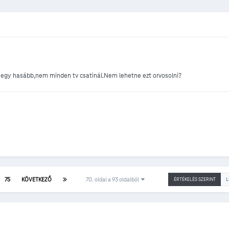
n egy hasább,nem minden tv csatinál.Nem lehetne ezt orvosolni?
75
KÖVETKEZŐ
70. oldal a 93 oldalból
ÉRTÉKELÉS SZERINT
L