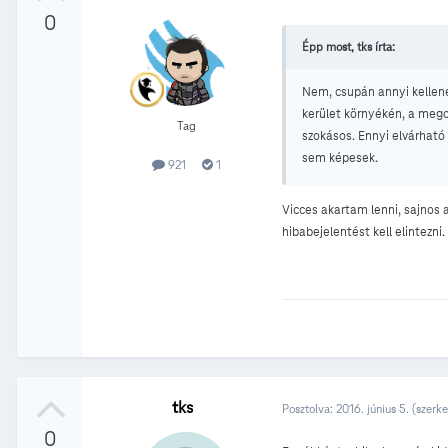
0
Épp most, tks írta:
Nem, csupán annyi kellene,
kerület környékén, a mego
Tag
szokásos. Ennyi elvárható 
sem képesek.
921
1
Vicces akartam lenni, sajnos 
hibabejelentést kell elintezn
tks
Posztolva:
2016. június 5.
(szerke
0