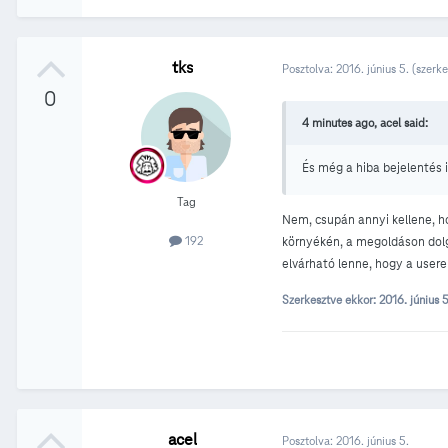
tks
Posztolva:
2016. június 5.
(szerke
0
4 minutes ago, acel said:
És még a hiba bejelentés 
Tag
Nem, csupán annyi kellene, hog
192
környékén, a megoldáson dolg
elvárható lenne, hogy a usere
Szerkesztve ekkor:
2016. június 
acel
Posztolva:
2016. június 5.