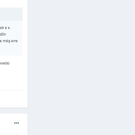
ak a x.
ldön
de még erre
vesebb