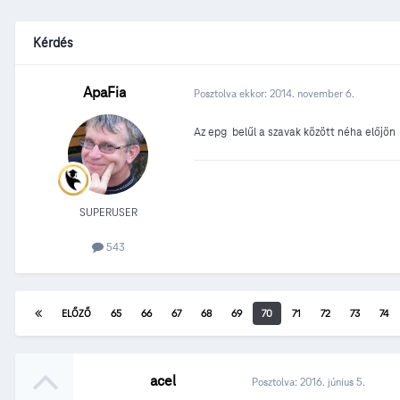
Kérdés
ApaFia
Posztolva ekkor:
2014. november 6.
Az epg belűl a szavak között néha előjö
SUPERUSER
543
ELŐZŐ
65
66
67
68
69
70
71
72
73
74
acel
Posztolva:
2016. június 5.