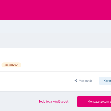
cisco isb2001
Megosztás
Köve
Tedd fel a kérdésedet!
Megválaszolom a