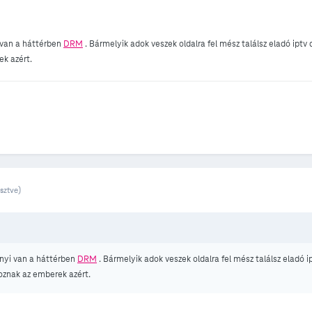
 van a háttérben
DRM
. Bármelyik adok veszek oldalra fel mész találsz eladó iptv
ek azért.
sztve)
nnyi van a háttérben
DRM
. Bármelyik adok veszek oldalra fel mész találsz eladó i
oznak az emberek azért.