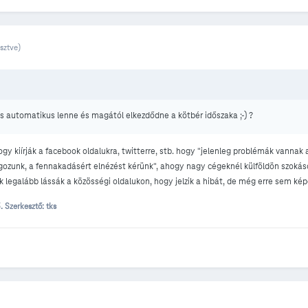
sztve)
is automatikus lenne és magától elkezdődne a kötbér időszaka ;-) ?
y kiírják a facebook oldalukra, twitterre, stb. hogy "jelenleg problémák vannak a
ozunk, a fennakadásért elnézést kérünk", ahogy nagy cégeknél külföldön szokás
k legalább lássák a közösségi oldalukon, hogy jelzik a hibát, de még erre sem ké
5.
Szerkesztő: tks