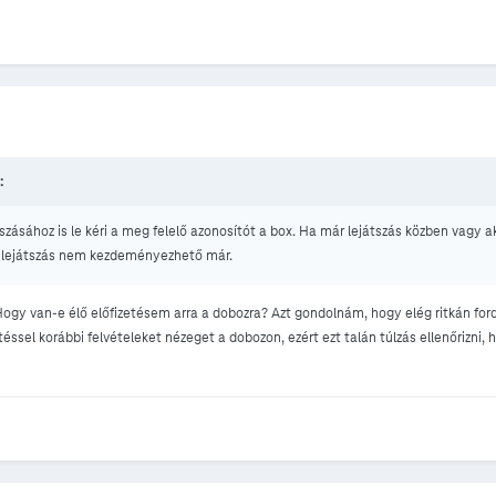
:
tszásához is le kéri a meg felelő azonosítót a box. Ha már lejátszás közben vagy a
k lejátszás nem kezdeményezhető már.
gy van-e élő előfizetésem arra a dobozra? Azt gondolnám, hogy elég ritkán ford
éssel korábbi felvételeket nézeget a dobozon, ezért ezt talán túlzás ellenőrizni, h