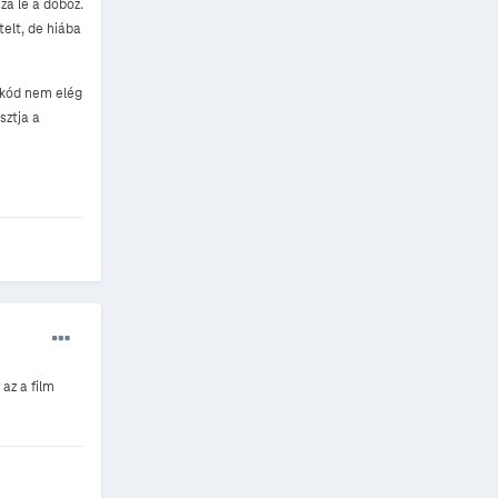
za le a doboz.
telt, de hiába
a kód nem elég
sztja a
 az a film