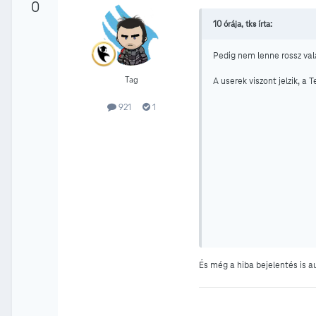
0
10 órája, tks írta:
Pedig nem lenne rossz val
Tag
A userek viszont jelzik, 
921
1
És még a hiba bejelentés is a