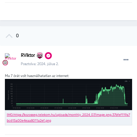
0
RViktor
Posztolva:
2024. július 2.
Ma 7 órát volt használhatatlan az internet: