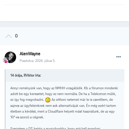
0
AlenWayne
Posztolva:
2024. július 5.
14 órája, RViktor írta:
Annyi reményünk van, hogy az NMHH vizsgálódik. Kb a fórumon mindenki
adott be egy keresetet, hogy ez nem normális. De ha a Telekomon múlik,
ez így fog megrohadni.
Az otthoni netemet már le is cseréltem, de
sajnos az ügyfeleinknek nem sok alternatívájuk van. Én még ezért tartom
életben a kérdést, mert a Cloudflare helyett mást használunk, de az egy
10*-es szorzó a cégnek.
Szerintem a DT beírta a magicbookba, hogy mit kell mondani.