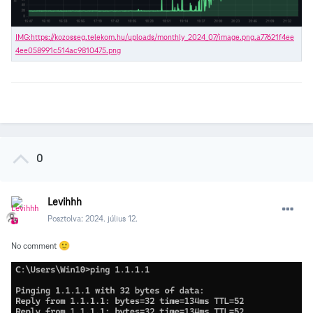
0
Levihhh
Posztolva:
2024. július 12.
No comment
🙂