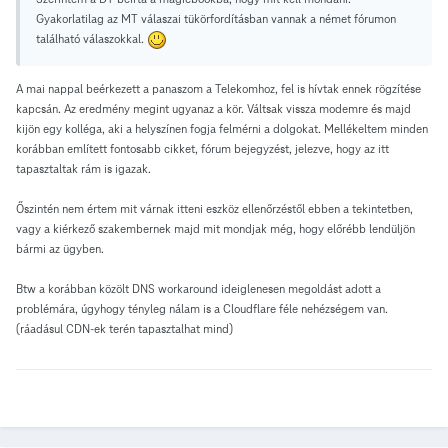
Gyakorlatilag az MT válaszai tükörfordításban vannak a német fórumon
található válaszokkal.
A mai nappal beérkezett a panaszom a Telekomhoz, fel is hívtak ennek rögzítése
kapcsán. Az eredmény megint ugyanaz a kör. Váltsak vissza modemre és majd
kijön egy kolléga, aki a helyszínen fogja felmérni a dolgokat. Mellékeltem minden
korábban említett fontosabb cikket, fórum bejegyzést, jelezve, hogy az itt
tapasztaltak rám is igazak.
Őszintén nem értem mit várnak itteni eszköz ellenőrzéstől ebben a tekintetben,
vagy a kiérkező szakembernek majd mit mondjak még, hogy előrébb lendüljön
bármi az ügyben.
Btw a korábban közölt DNS workaround ideiglenesen megoldást adott a
problémára, úgyhogy tényleg nálam is a Cloudflare féle nehézségem van.
(ráadásul CDN-ek terén tapasztalhat mind)