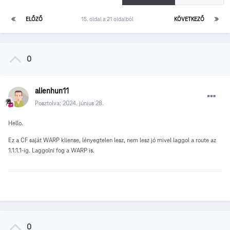
ELŐZŐ
15. oldal a 21 oldalból
KÖVETKEZŐ
0
alienhun11
Posztolva:
2024. június 28.
Hello.
Ez a CF saját WARP kliense, lényegtelen lesz, nem lesz jó mivel laggol a route az
1.1.1.1-ig. Laggolni fog a WARP is.
0