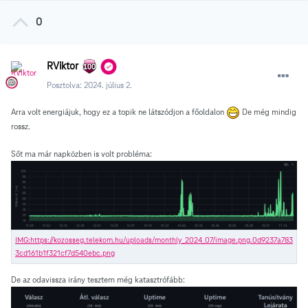
0
RViktor
Posztolva:
2024. július 2.
Arra volt energiájuk, hogy ez a topik ne látszódjon a főoldalon
De még mindig
rossz.
Sőt ma már napközben is volt probléma:
De az odavissza irány tesztem még katasztrófább: