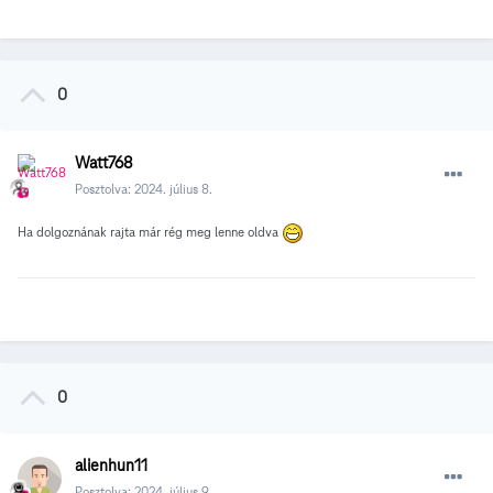
0
Watt768
Posztolva:
2024. július 8.
Ha dolgoznának rajta már rég meg lenne oldva
0
alienhun11
Posztolva:
2024. július 9.