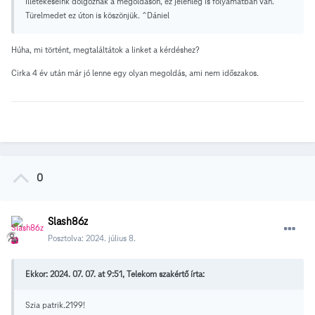
Illetékeseink dolgoznak a megoldáson, ez jelenleg is folyamatban van.
Türelmedet ez úton is köszönjük. ^Dániel
Húha, mi történt, megtaláltátok a linket a kérdéshez?
Cirka 4 év után már jó lenne egy olyan megoldás, ami nem időszakos.
0
Slash86z
Posztolva:
2024. július 8.
Ekkor: 2024. 07. 07. at 9:51, Telekom szakértő írta:
Szia patrik.2199!