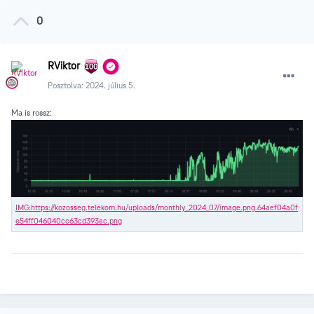
0
RViktor
Posztolva:
2024. július 5.
Ma is rossz: