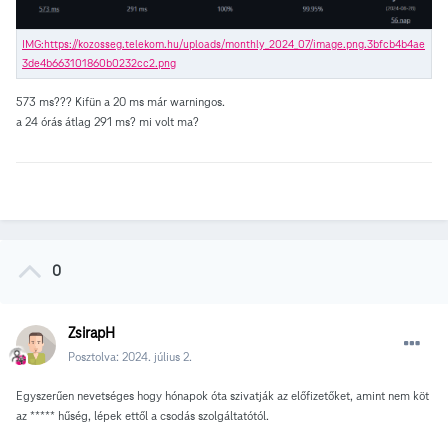
573 ms??? Kifün a 20 ms már warningos.
a 24 órás átlag 291 ms? mi volt ma?
0
ZsirapH
Posztolva:
2024. július 2.
Egyszerűen nevetséges hogy hónapok óta szivatják az előfizetőket, amint nem köt
az ***** hűség, lépek ettől a csodás szolgáltatótól.