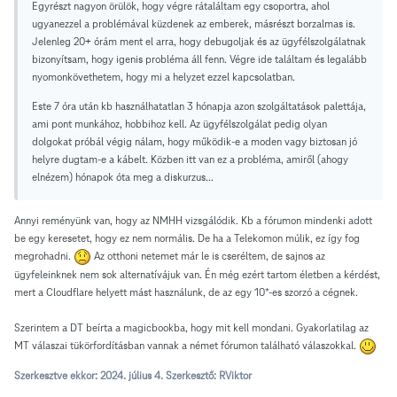
Egyrészt nagyon örülök, hogy végre rátaláltam egy csoportra, ahol
ugyanezzel a problémával küzdenek az emberek, másrészt borzalmas is.
Jelenleg 20+ órám ment el arra, hogy debugoljak és az ügyfélszolgálatnak
bizonyítsam, hogy igenis probléma áll fenn. Végre ide találtam és legalább
nyomonkövethetem, hogy mi a helyzet ezzel kapcsolatban.
Este 7 óra után kb használhatatlan 3 hónapja azon szolgáltatások palettája,
ami pont munkához, hobbihoz kell. Az ügyfélszolgálat pedig olyan
dolgokat próbál végig nálam, hogy működik-e a moden vagy biztosan jó
helyre dugtam-e a kábelt. Közben itt van ez a probléma, amiről (ahogy
elnézem) hónapok óta meg a diskurzus...
Annyi reményünk van, hogy az NMHH vizsgálódik. Kb a fórumon mindenki adott
be egy keresetet, hogy ez nem normális. De ha a Telekomon múlik, ez így fog
megrohadni.
Az otthoni netemet már le is cseréltem, de sajnos az
ügyfeleinknek nem sok alternatívájuk van. Én még ezért tartom életben a kérdést,
mert a Cloudflare helyett mást használunk, de az egy 10*-es szorzó a cégnek.
Szerintem a DT beírta a magicbookba, hogy mit kell mondani. Gyakorlatilag az
MT válaszai tükörfordításban vannak a német fórumon található válaszokkal.
Szerkesztve ekkor:
2024. július 4.
Szerkesztő: RViktor