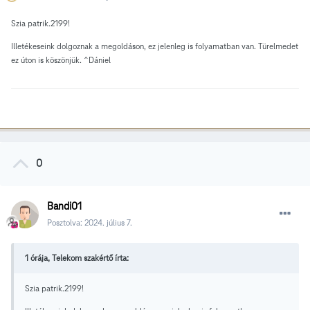
Szia patrik.2199!
Illetékeseink dolgoznak a megoldáson, ez jelenleg is folyamatban van. Türelmedet
ez úton is köszönjük. ^Dániel
0
Bandi01
Posztolva:
2024. július 7.
1 órája, Telekom szakértő írta:
Szia patrik.2199!