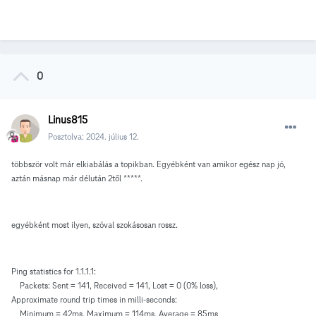
0
Linus815
Posztolva:
2024. július 12.
többször volt már elkiabálás a topikban. Egyébként van amikor egész nap jó,
aztán másnap már délután 2től *****.
egyébként most ilyen, szóval szokásosan rossz.
Ping statistics for 1.1.1.1:
Packets: Sent = 141, Received = 141, Lost = 0 (0% loss),
Approximate round trip times in milli-seconds:
Minimum = 42ms, Maximum = 114ms, Average = 85ms