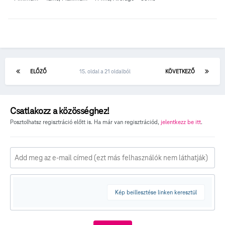
ELŐZŐ
15. oldal a 21 oldalból
KÖVETKEZŐ
Csatlakozz a közösséghez!
Posztolhatsz regisztráció előtt is. Ha már van regisztrációd,
jelentkezz be itt
.
Kép beillesztése linken keresztül