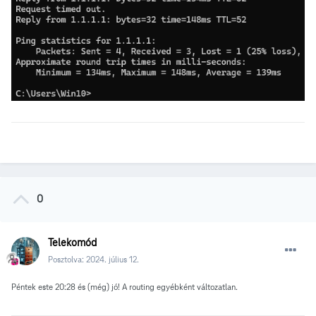
0
Telekomód
Posztolva:
2024. július 12.
Péntek este 20:28 és (még) jó! A routing egyébként változatlan.