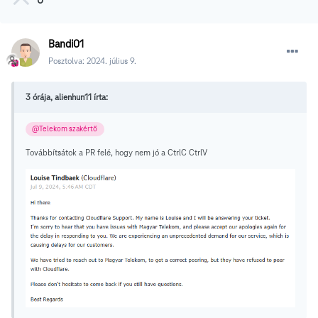
0
Bandi01
Posztolva:
2024. július 9.
3 órája, alienhun11 írta:
@Telekom szakértő
Továbbítsátok a PR felé, hogy nem jó a CtrlC CtrlV