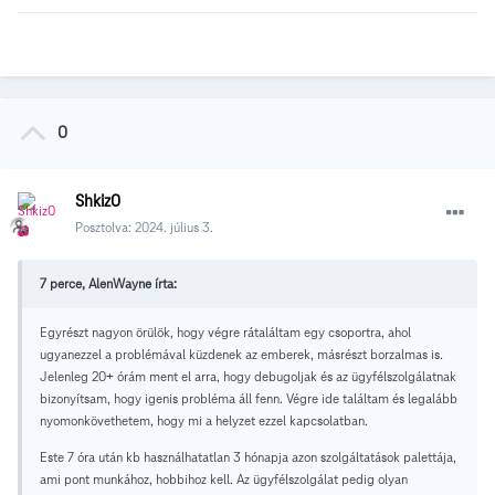
0
Shkiz0
Posztolva:
2024. július 3.
7 perce, AlenWayne írta:
Egyrészt nagyon örülök, hogy végre rátaláltam egy csoportra, ahol
ugyanezzel a problémával küzdenek az emberek, másrészt borzalmas is.
Jelenleg 20+ órám ment el arra, hogy debugoljak és az ügyfélszolgálatnak
bizonyítsam, hogy igenis probléma áll fenn. Végre ide találtam és legalább
nyomonkövethetem, hogy mi a helyzet ezzel kapcsolatban.
Este 7 óra után kb használhatatlan 3 hónapja azon szolgáltatások palettája,
ami pont munkához, hobbihoz kell. Az ügyfélszolgálat pedig olyan