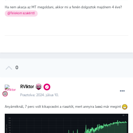
Ha nem akarja az MT megoldani, akkor mi a fenén dolgoztok majdnem 4 éve?
@Telekom szakértő
0
RViktor
Posztolva:
2024. július 10.
Anyáméknál, 7 perc volt kikapcsolni a riasztót, mert annyira lassú már megint