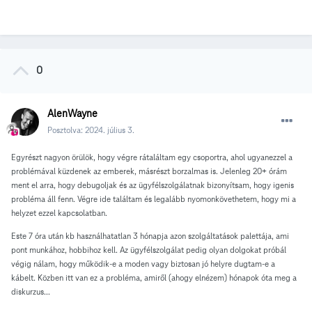
0
AlenWayne
Posztolva:
2024. július 3.
Egyrészt nagyon örülök, hogy végre rátaláltam egy csoportra, ahol ugyanezzel a
problémával küzdenek az emberek, másrészt borzalmas is. Jelenleg 20+ órám
ment el arra, hogy debugoljak és az ügyfélszolgálatnak bizonyítsam, hogy igenis
probléma áll fenn. Végre ide találtam és legalább nyomonkövethetem, hogy mi a
helyzet ezzel kapcsolatban.
Este 7 óra után kb használhatatlan 3 hónapja azon szolgáltatások palettája, ami
pont munkához, hobbihoz kell. Az ügyfélszolgálat pedig olyan dolgokat próbál
végig nálam, hogy működik-e a moden vagy biztosan jó helyre dugtam-e a
kábelt. Közben itt van ez a probléma, amiről (ahogy elnézem) hónapok óta meg a
diskurzus...