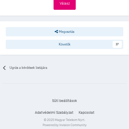
Válasz
Megosztás
Követők
27
Ugrás a kérdések listájára
Süti beállítások
Adatvédelmi Szabályzat
Kapcsolat
© 2025 Magyar Telekom Nyrt.
Powered by Invision Community