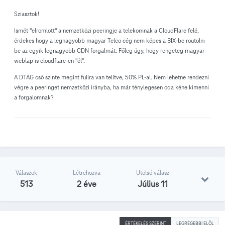
Sziasztok!
Ismét "elromlott" a nemzetközi peeringje a telekomnak a CloudFlare felé,
érdekes hogy a legnagyobb magyar Telco cég nem képes a BIX-be routolni
be az egyik legnagyobb CDN forgalmát. Főleg úgy, hogy rengeteg magyar
weblap is cloudflare-en "él".
A DTAG cső szinte megint fullra van telítve, 50% PL-al. Nem lehetne rendezni
végre a peeringet nemzetközi irányba, ha már ténylegesen oda kéne kimenni
a forgalomnak?
Válaszok
Létrehozva
Utolsó válasz
513
2 éve
Július 11
ÉRTÉKELÉS SZERINT
LEGRÉGEBBI ELÖL