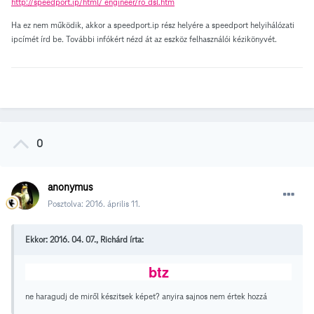
http://speedport.ip/html/ engineer/ro_dsl.htm
Ha ez nem működik, akkor a speedport.ip rész helyére a speedport helyihálózati
ipcímét írd be. További infókért nézd át az eszköz felhasználói kézikönyvét.
0
anonymus
Posztolva:
2016. április 11.
Ekkor: 2016. 04. 07., Richárd írta:
btz
ne haragudj de miről készitsek képet? anyira sajnos nem értek hozzá