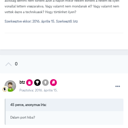
állítólag semmi nem történt azon a napon mikor nekem elment a netem és ilyen
vonallal lettem visszarakva. Vagy valamit nem mondanak el? Vagy valamit nem
vettek észre a technikusok? Hogy történhet ilyen?
Szerkesztve ekkor:
2016. április 15.
Szerkesztő: btz
0
btz
Posztolva:
2016. április 15.
45 perce, anonymus írta:
Dslam port hiba?