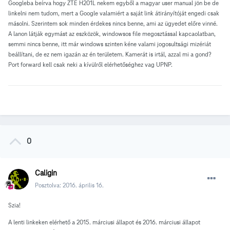
Googleba beírva hogy ZTE H201L nekem egyből a magyar user manual jön be de
linkelni nem tudom, mert a Google valamiért a saját link átirányítóját engedi csak
másolni. Szerintem sok minden érdekes nincs benne, ami az ügyedet előre vinné.
A lanon látják egymást az eszközök, windowsos file megosztással kapcaolatban,
semmi nincs benne, itt már windows szinten kéne valami jogosultsági mizériát
beállítani, de ez nem igazán az én területem. Kamerát is irtál, azzal mi a gond?
Port forward kell csak neki a kívülről elérhetőséghez vag UPNP.
0
Caligin
Posztolva:
2016. április 16.
Szia!
A lenti linkeken elérhető a 2015. márciusi állapot és 2016. márciusi állapot