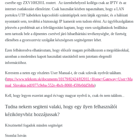
cserébe egy ZXV10H201L routert. Az üzembehelyező kolléga csak az IPTV és az
internet csatlakozást ellenőrizte. Csak használat közben tapasztaltam, hogy a LAN
portokra UTP kábeleken kapcsolódó számitógépek nem látják egymást, és a hálózati
nyomtatót sem, továbbá a biztonsági IP kamerát sem tudom elérni. A
z ügyfélszolgálaton
jelezvén a problémát azt a felvilágositást kaptam, hogy ezen szolgáltatások beállitása
nem tartozik bele a dijmentes cserével járó hibaelháritási tevékenységbe, de fizetség
ellenében a gyorsszerviz szolgálat készségesen segitségemre lehet.
Ezen felbátorodva elhatároztam, hogy előszőr magam próbálkozom a megoldásokkal,
azonban a modemhez kapott használati utasitásból nem jutottam elegendő
információhoz.
Kerestem a neten egy részletes User Manual-t, de csak szlovák nyelvűt találtam.
(
https://www.telekom.sk/documents/10179/82424/H201L+Home+Gateway+User+Ma
nual_Slovakia.pdf/077c9eba-552e-4bcb-8060-459fe0dd5b8a
)
Kell, hogy legyen eszerint angol és/vagy magyar nyelvű is, csak én nem találom...
Tudna nekem segiteni valaki, hogy egy ilyen felhasználói
kézikönyvhöz hozzájussak?
Köszönettel fogadok minden segitséget
Stomfai István