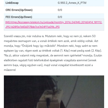
Szerelő vissza jön, már indulna is. Mutatom neki, hogy ez nem jó, nekem 50
megabites csomagom van, a vonali értékek nem azok, amik eddig voltak. Azt
mondja, hogy "Örüljünk hogy így működik". Mondom neki, hogy azért ez nem
egészen így van, régen ezek az értékek voltak (1. Kép) most pedig ezek (2. Kép).
"Na jó, akkor valamit még megnézek, de semmit nem igérhetek"-mondja. Ezután
elsőkörben ragalatt futó telefonkábel épségének vizsgálata szemmel (ennek
semmi baja, végig egyben van), majd vonal vizsgálat következett ezzel a
műszerrel