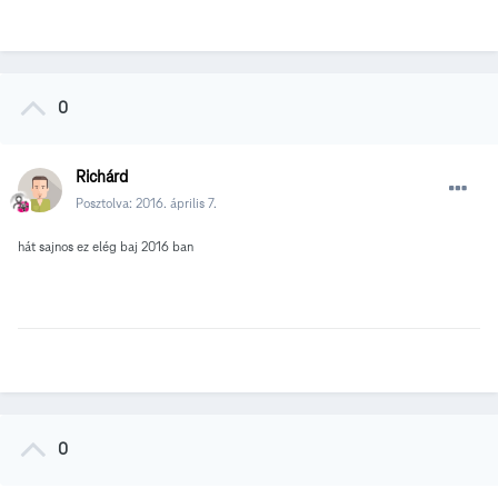
0
Richárd
Posztolva:
2016. április 7.
hát sajnos ez elég baj 2016 ban
0