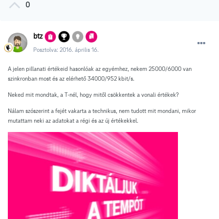
0
btz
Posztolva:
2016. április 16.
A jelen pillanati értékeid hasonlóak az egyémhez, nekem 25000/6000 van
szinkronban most és az elérhető 34000/952 kbit/s.
Neked mit mondtak, a T-nél, hogy mitől csökkentek a vonali értékek?
Nálam szószerint a fejét vakarta a technikus, nem tudott mit mondani, mikor
mutattam neki az adatokat a régi és az új értékekkel.