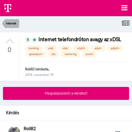
Internet
Internet telefondróton avagy az xDSL
0
bonding
xdsl
vdsl
vdsl2+
adsl+
adsl2+
speedport
zte
vectoring
pirelli
Roli82
kérdezte,
2014. november 19.
Megválaszolom a kérdést!
Kérdés
Roli82