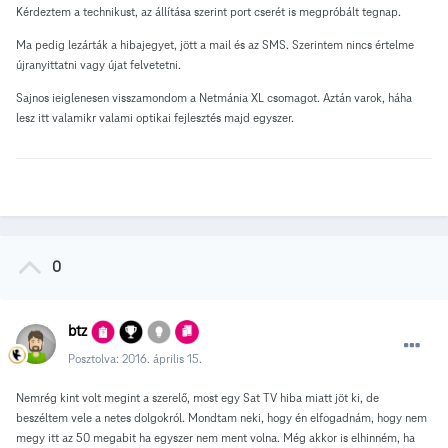
Kérdeztem a technikust, az állítása szerint port cserét is megpróbált tegnap.
Ma pedig lezárták a hibajegyet, jött a mail és az SMS. Szerintem nincs értelme
újranyittatni vagy újat felvetetni.
Sajnos ieiglenesen visszamondom a Netmánia XL csomagot. Aztán varok, háha
lesz itt valamikr valami optikai fejlesztés majd egyszer.
0
btz
Posztolva:
2016. április 15.
Nemrég kint volt megint a szerelő, most egy Sat TV hiba miatt jöt ki, de
beszéltem vele a netes dolgokról. Mondtam neki, hogy én elfogadnám, hogy nem
megy itt az 50 megabit ha egyszer nem ment volna. Még akkor is elhinném, ha