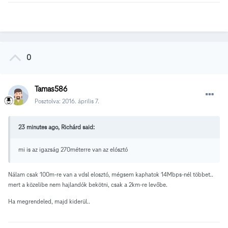
0
Tamas586
Posztolva:
2016. április 7.
23 minutes ago, Richárd said:
mi is az igazság 270méterre van az elósztó
Nálam csak 100m-re van a vdsl elosztó, mégsem kaphatok 14Mbps-nél többet..
mert a közelibe nem hajlandók bekötni, csak a 2km-re levőbe.
Ha megrendeled, majd kiderül..