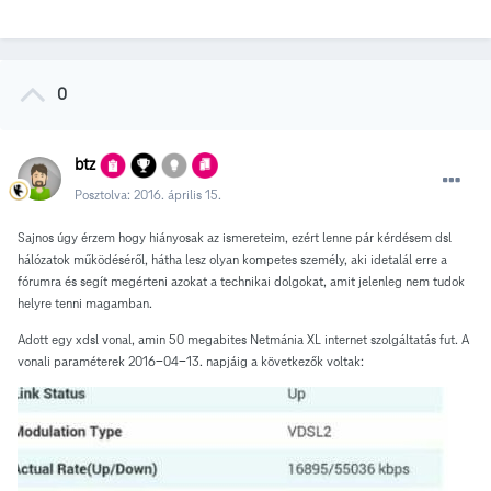
0
btz
Posztolva:
2016. április 15.
Sajnos úgy érzem hogy hiányosak az ismereteim, ezért lenne pár kérdésem dsl
hálózatok működéséről, hátha lesz olyan kompetes személy, aki idetalál erre a
fórumra és segít megérteni azokat a technikai dolgokat, amit jelenleg nem tudok
helyre tenni magamban.
Adott egy xdsl vonal, amin 50 megabites Netmánia XL internet szolgáltatás fut. A
vonali paraméterek 2016-04-13. napjáig a következők voltak: