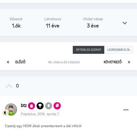
Válaszok
Létrehozva
Utolsó válasz
1.6k
11 éve
3 éve
ÉRTÉKELÉS SZERINT
LEGRÉGEBBI ELÖL
ELŐZŐ
46. oldal a 62 oldalból
KÖVETKEZŐ
0
btz
Posztolva:
2016. április 7.
Csatolj egy HGW általi preentscreent a dsl infóról