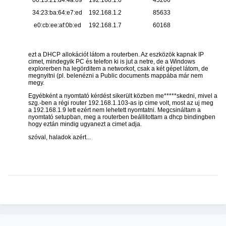
34:23:ba:64:e7:ed
192.168.1.2
85633
e0:cb:ee:af:0b:ed
192.168.1.7
60168
ezt a DHCP allokációt látom a routerben. Az eszközök kapnak IP
cimet, mindegyik PC és telefon ki is jut a netre, de a Windows
explorerben ha legörditem a networkot, csak a két gépet látom, de
megnyitni (pl. belenézni a Public documents mappába már nem
megy.
Egyébként a nyomtató kérdést sikerült közben me*****skedni, mivel a
szg.-ben a régi router 192.168.1.103-as ip cime volt, most az uj meg
a 192.168.1.9 lett ezért nem lehetett nyomtatni. Megcsináltam a
nyomtató setupban, meg a routerben beállitottam a dhcp bindingben
hogy eztán mindig ugyanezt a cimet adja.
szóval, haladok azért...