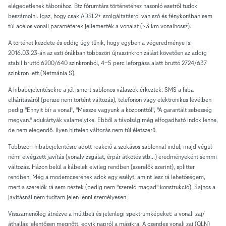
elégedetlenek táborához. Btz fórumtárs történetéhez hasonló esetről tudok
beszámolni. Igaz, hogy csak ADSL2+ szolgáltatásról van szó és fénykorában sem
túl acélos vonali paraméterek jellemezték a vonalat (~3 km vonalhossz).
A történet kezdete és eddig úgy tűnik, hogy egyben a végeredménye is:
2016.03.23-án az esti órákban többszöri újraszinkronizálást követően az addig
stabil bruttó 6200/640 szinkronból, 4-5 perc leforgása alatt bruttó 2724/637
szinkron lett (Netmánia S).
A hibabejelentésekre a jól ismert sablonos válaszok érkeztek: SMS a hiba
elhárításáról (persze nem történt változás), telefonon vagy elektronikus levélben
pedig "Ennyit bír a vonal", "Messze vagyunk a központtól", "A garantált sebesség
megvan." adukártyák valamelyike. Ebből a távolság még elfogadható indok lenne,
de nem elegendő. Ilyen hirtelen változás nem túl életszerű.
Többszöri hibabejelentésre adott reakció a szokásos sablonnal indul, majd végül
némi elvégzett javítás (vonalvizsgálat, érpár átkötés stb...) eredményeként semmi
változás. Házon belül a kábelek elvileg rendben (szerelők szerint), splitter
rendben. Még a modemcserének adok egy esélyt, amint lesz rá lehetőségem,
mert a szerelők rá sem néztek (pedig nem "szereld magad" konstrukció). Sajnos a
javításnál nem tudtam jelen lenni személyesen.
Visszamenőleg átnézve a múltbeli és jelenlegi spektrumképeket: a vonali zaj/
áthallás jelentősen megnőtt, egyik napról a másikra. A csendes vonali zaj (QLN)