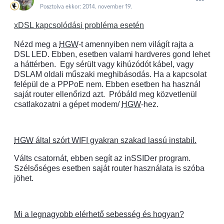
Posztolva ekkor:
2014. november 19.
xDSL kapcsolódási probléma esetén
Nézd meg a
HGW
-t amennyiben nem világít rajta a
DSL LED. Ebben, esetben valami hardveres gond lehet
a háttérben.
Egy sérült vagy kihúzódót kábel, vagy
DSLAM oldali műszaki meghibásodás. Ha a kapcsolat
felépül de a PPPoE nem. Ebben esetben ha használ
saját router ellenőrizd azt.
Próbáld meg közvetlenül
csatlakozatni a gépet modem/
HGW
-hez.
HGW
által szórt WIFI gyakran szakad lassú instabil.
Válts csatornát, ebben segít az inSSIDer program.
Szélsőséges esetben saját router használata is szóba
jöhet.
Mi a legnagyobb elérhető sebesség és hogyan?