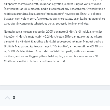
elképesztő méreteket öltött, korábban egyetlen jelentős kiugrás volt a vivőkön
(egy körzeti rádió), a mostani pedig kis túlzással egy konstans zaj. Gyakorlatilag a
rádiós zavartatással közel azonos "magasságúra" növekedett. Ennyi új bekötés
biztosan nem volt itt sem. Az okokra eddig nincs válasz, csak lezárt hibajegyek és
az eddig ténylegesen is lehetséges vonali sebesség felének eltűnése.
Nosztalgikus a mostani sebesség, 2005-ben nettó 2 Mbit/s-ről indulva, emelést
követően 4 Mbit/s, majd stabil ~5,2 Mbit/s után 2016-ban gyakorlatilag sikerült
visszatérni a kiinduló állapothoz a letöltési sebességet tekintve. Mindezt pedig a
Digitális Magyarország Program egyik "fővárosától", a megyeszékhelytől 10 km-
re, 6000 fős településen. Az új Telekom Wi-Fi Fon pedig aktív a szomszéd
utcában, ami annak függvényében érdekes, hogy az az utca sem képes a 10
Mbit/s-re sem (több helyen is tudtam ellenőrizni).
0