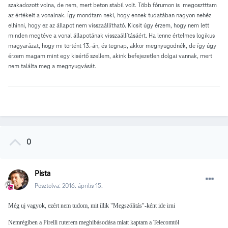
szakadozott volna, de nem, mert beton stabil volt. Több fórumon is megosztttam
az értékeit a vonalnak. Így mondtam neki, hogy ennek tudatában nagyon nehéz
elhinni, hogy ez az állapot nem visszaállítható. Kicsit úgy érzem, hogy nem lett
minden megtéve a vonal állapotának visszaállításáért. Ha lenne értelmes logikus
magyarázat, hogy mi történt 13.-án, és tegnap, akkor megnyugodnék, de így úgy
érzem magam mint egy kisértő szellem, akink befejezetlen dolgai vannak, mert
nem találta meg a megnyugvását.
0
Pista
Posztolva:
2016. április 15.
Még uj vagyok, ezért nem tudom, mit illik "Megszólitás"-ként ide irni
Nemrégiben a Pirelli ruterem meghibásodása miatt kaptam a Telecomtól