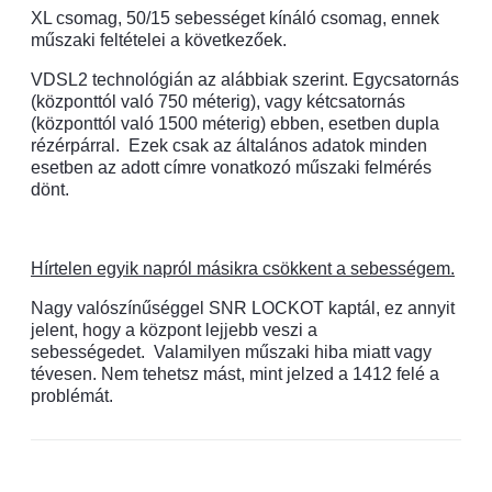
XL csomag, 50/15 sebességet kínáló csomag, ennek
műszaki feltételei a következőek.
VDSL2 technológián az alábbiak szerint. Egycsatornás
(központtól való 750 méterig), vagy kétcsatornás
(központtól való 1500 méterig) ebben, esetben dupla
rézérpárral.
Ezek csak az általános adatok minden
esetben az adott címre vonatkozó műszaki felmérés
dönt.
Hírtelen egyik napról másikra csökkent a sebességem.
Nagy valószínűséggel SNR LOCKOT kaptál, ez annyit
jelent, hogy a központ lejjebb veszi a
sebességedet.
Valamilyen műszaki hiba miatt vagy
tévesen. Nem tehetsz mást, mint jelzed a 1412 felé a
problémát.