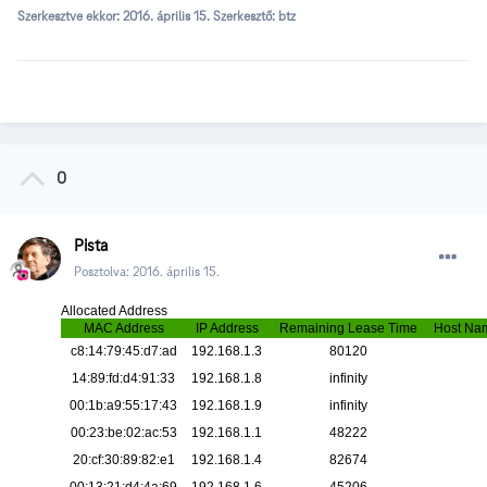
Szerkesztve ekkor:
2016. április 15.
Szerkesztő: btz
0
Pista
Posztolva:
2016. április 15.
Allocated Address
MAC Address
IP Address
Remaining Lease Time
Host Na
c8:14:79:45:d7:ad
192.168.1.3
80120
14:89:fd:d4:91:33
192.168.1.8
infinity
00:1b:a9:55:17:43
192.168.1.9
infinity
00:23:be:02:ac:53
192.168.1.1
48222
20:cf:30:89:82:e1
192.168.1.4
82674
00:13:21:d4:4a:69
192.168.1.6
45206