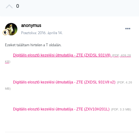
0
anonymus
Posztolva:
2016. április 14.
Ezeket találtam hirtelen a T oldalán.
Digitális elosztó kezelési útmutatója - ZTE (ZXDSL 931VII)
(PDF, 409.28
KB)
Digitális elosztó kezelési útmutatója - ZTE (ZXDSL 931VII v2)
(PDF, 4.26
MB)
Digitális elosztó kezelési útmutatója - ZTE (ZXV10H201L)
(PDF, 3.3 MB)