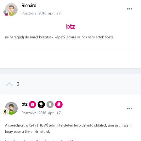
Richárd
Posztolva:
2016. április 7.
btz
ne haragudj de miről készitsek képet? anyira sajnos nem értek hozzá
0
btz
Posztolva:
2016. április 7.
A speedport w724v (HGW) adminfelületén lévő dsl info oldalról, ami azt hiszem
hogy ezen a linken érhető el: