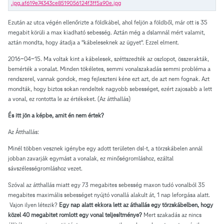
Ezután az utca végén ellenőrizte a földkábel, ahol feljön a földből, már ott is 35
megabit körüli a max kiadható sebesség. Aztán még a dslamnál mért valamit,
aztán mondta, hogy átadja a "kábeleseknek az ügyet". Ezzel elment.
2016-04-15. Ma voltak kint a kábelesek, széttszedték az oszlopot, összerakták,
bemérték a vonalat. Minden tökéletes, semmi vonalszakadás semmi probléma a
rendszerel, vannak gondok, meg fejleszteni kéne ezt azt, de azt nem fognak. Azt
mondták, hogy biztos sokan rendeltek nagyobb sebességet, ezért zajosabb a lett
a vonal, ez rontotta le az értékeket. (Az átthallás)
És itt jön a képbe, amit én nem értek?
Az Átthallás:
Minél többen vesznek igénybe egy adott területen dsl-t, a törzskábelen annál
jobban zavarják egymást a vonalak, ez minőségromláshoz, ezáltal
sávszélességromláshoz vezet.
Szóval az átthallás miatt egy 73 megabites sebesség maxon tudó vonalból 35
megabites maximális sebességet nyújtó vonallá alakult át, 1 nap leforgása alatt.
Vajon ilyen létezik?
Egy nap alatt ekkora lett az áthallás egy törzskábelben, hogy
közel 40 megabitet romlott egy vonal teljesítménye?
Mert szakadás az nincs