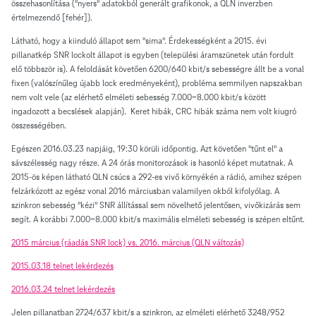
összehasonlítása ("nyers" adatokból generált grafikonok, a QLN inverzben
értelmezendő [fehér]).
Látható, hogy a kiinduló állapot sem "sima". Érdekességként a 2015. évi
pillanatkép SNR lockolt állapot is egyben (települési áramszünetek után fordult
elő többször is). A feloldását követően 6200/640 kbit/s sebességre állt be a vonal
fixen (valószínűleg újabb lock eredményeként), probléma semmilyen napszakban
nem volt vele (az elérhető elméleti sebesség 7.000-8.000 kbit/s között
ingadozott a becslések alapján). Keret hibák, CRC hibák száma nem volt kiugró
összességében.
Egészen 2016.03.23 napjáig, 19:30 körüli időpontig. Azt követően "tűnt el" a
sávszélesség nagy része. A 24 órás monitorozások is hasonló képet mutatnak. A
2015-ös képen látható QLN csúcs a 292-es vivő környékén a rádió, amihez szépen
felzárkózott az egész vonal 2016 márciusban valamilyen okból kifolyólag. A
szinkron sebesség "kézi" SNR állítással sem növelhető jelentősen, vivőkizárás sem
segít. A korábbi 7.000-8.000 kbit/s maximális elméleti sebesség is szépen eltűnt.
2015 március (ráadás SNR lock) vs. 2016. március (QLN változás)
2015.03.18 telnet lekérdezés
2016.03.24 telnet lekérdezés
Jelen pillanatban 2724/637 kbit/s a szinkron, az elméleti elérhető 3248/952