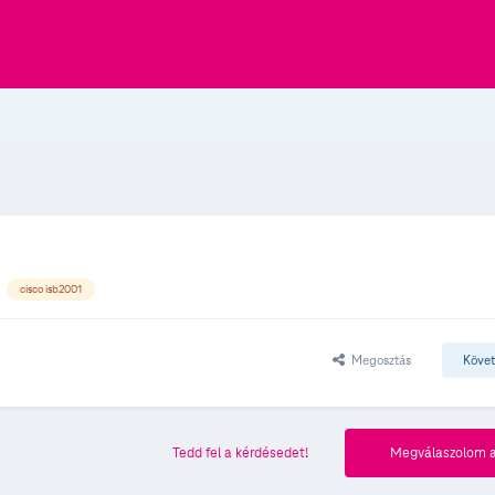
cisco isb2001
Megosztás
Köve
Tedd fel a kérdésedet!
Megválaszolom a