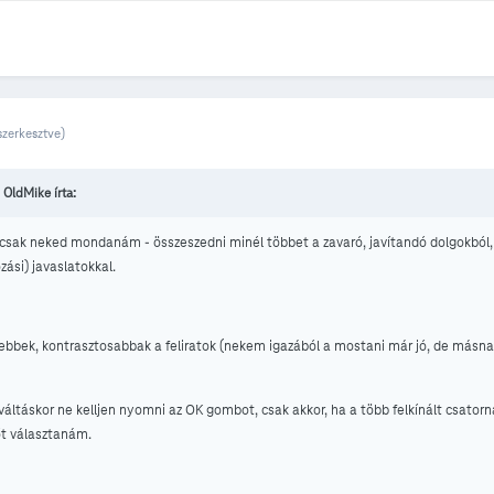
szerkesztve)
, OldMike írta:
csak neked mondanám - összeszedni minél többet a zavaró, javítandó dolgokból,
si) javaslatokkal.
bbek, kontrasztosabbak a feliratok (nekem igazából a mostani már jó, de másn
váltáskor ne kelljen nyomni az OK gombot, csak akkor, ha a több felkínált csatorn
t választanám.