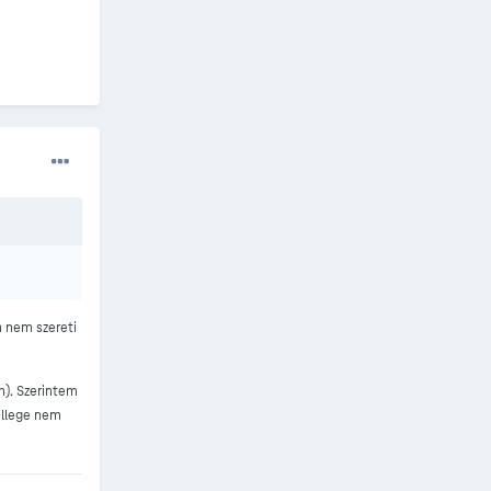
n nem szereti
m). Szerintem
ellege nem