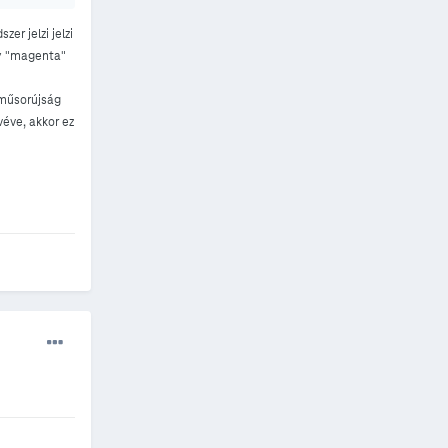
er jelzi jelzi
gy "magenta"
a műsorújság
véve, akkor ez