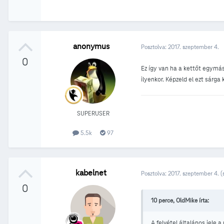
anonymus
Posztolva:
2017. szeptember 4.
0
Ez így van ha a kettőt egymásr
ilyenkor. Képzeld el ezt sárga kö
SUPERUSER
5.5k
97
kabelnet
Posztolva:
2017. szeptember 4.
(
0
10 perce, OldMike írta:
A felvétel általános jele 