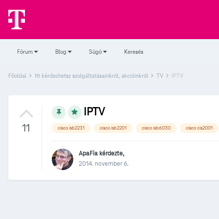
Fórum
Blog
Súgó
Keresés
Főoldal
Itt kérdezhetsz szolgáltatásainkról, akcióinkról
TV
IPTV
IPTV
11
cisco isb2231
cisco isb2201
cisco isb6030
cisco cis2001
ApaFia
kérdezte,
2014. november 6.