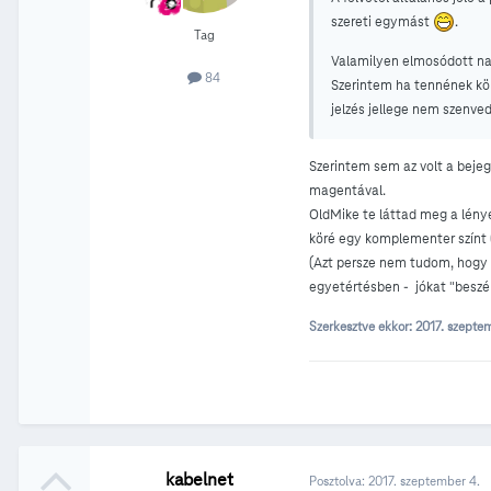
szereti egymást
.
Tag
Valamilyen elmosódott nar
84
Szerintem ha tennének kör
jelzés jellege nem szenve
Szerintem sem az volt a bejeg
magentával.
OldMike te láttad meg a lénye
köré egy komplementer színt (
(Azt persze nem tudom, hogy a
egyetértésben - jókat "beszé
Szerkesztve ekkor:
2017. szepte
kabelnet
Posztolva:
2017. szeptember 4.