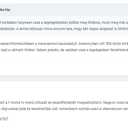
ks írta:
tt korábban helyesen csak a legrégebbieket jelölte meg törlésre, most meg már p
lkiáltójel. A lemez biztosan nincs ennyire tele, hogy két napos dolgokat is törölni
dszerinformációkban a merevlemez használatot. Amennyiben ott 15% körüli ért
r jelzi a várható törlést. Nálam jelezte, de valóban csak a legrégebben felvettekné
let a t-home tv menü stílusát és kezelőfelületét megváltoztatni. Nagyon rossz le
 régi sokkal jobb és kezelhetőbb volt. Ismerőseim szintén ezen a véleményen va
ETET.