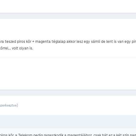
a teszed piros kör + magenta téglalap akkor lesz egy sámli de lent is van egy pir
rrel... volt olyan is.
szerkesztve)
a piros kör, a Telekom pedig ragaszkodik a magentájához, csak hát ez a két szín 