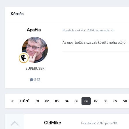
Kérdés
ApaFia
Posztolva ekkor:
2014. november 6.
Az epg belűl a szavak között néha előjö
SUPERUSER
543
ELŐZŐ
81
82
83
84
85
86
87
88
89
90
OldMike
Posztolva:
2017. július 10.