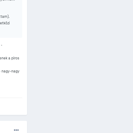
ttam).
etközi
 -
enek a piros
 - nagy-nagy