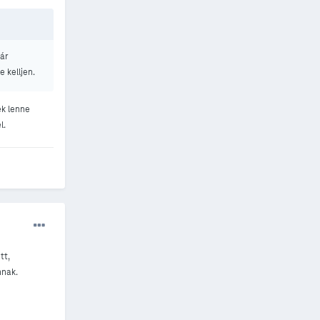
ár
e kelljen.
ék lenne
l.
tt,
nnak.