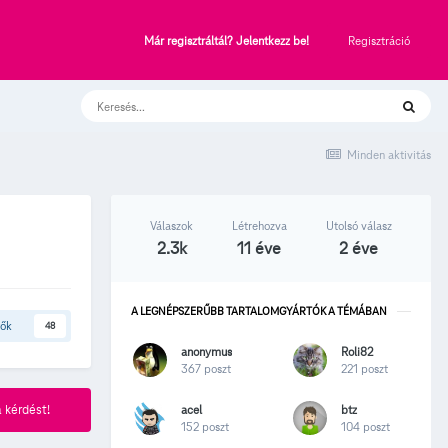
Regisztráció
Már regisztráltál? Jelentkezz be!
Minden aktivitás
Válaszok
Létrehozva
Utolsó válasz
2.3k
11 éve
2 éve
A LEGNÉPSZERŰBB TARTALOMGYÁRTÓK A TÉMÁBAN
tők
48
anonymus
Roli82
367 poszt
221 poszt
acel
btz
 kérdést!
152 poszt
104 poszt