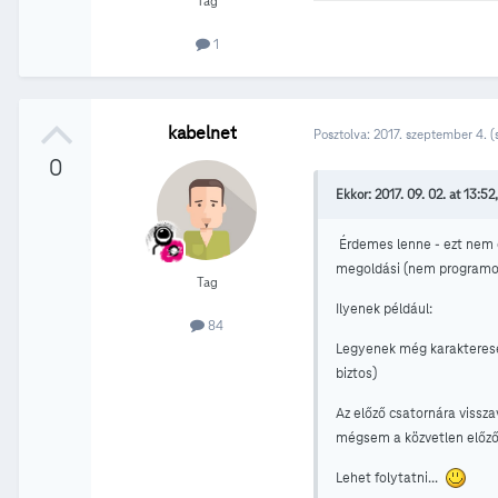
Tag
1
kabelnet
Posztolva:
2017. szeptember 4.
(
0
Ekkor: 2017. 09. 02. at 13:52
Érdemes lenne - ezt nem 
megoldási (nem programozá
Tag
Ilyenek például:
84
Legyenek még karakterese
biztos)
Az előző csatornára vissza
mégsem a közvetlen előző
Lehet folytatni...