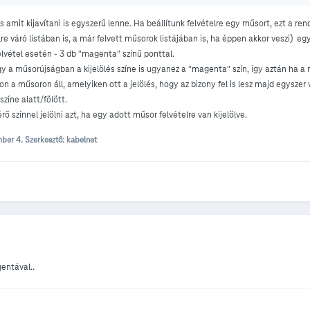
amit kijavítani is egyszerű lenne. Ha beállítunk felvételre egy műsort, ezt a rendsz
re váró listában is, a már felvett műsorok listájában is, ha éppen akkor veszi) e
elvétel esetén - 3 db "magenta" színű ponttal.
ogy a műsorújságban a kijelölés színe is ugyanez a "magenta" szín, így aztán ha 
on a műsoron áll, amelyiken ott a jelölés, hogy az bizony fel is lesz majd egyszer 
színe alatt/fölött.
ő színnel jelölni azt, ha egy adott műsor felvételre van kijelölve.
mber 4.
Szerkesztő: kabelnet
gentával..