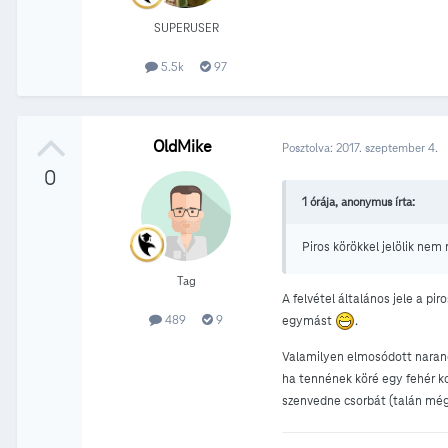
SUPERUSER
5.5k
97
OldMike
Posztolva:
2017. szeptember 4.
0
1 órája, anonymus írta:
Piros körökkel jelölik nem
Tag
A felvétel általános jele a pi
489
9
egymást
.
Valamilyen elmosódott naranc
ha tennének köré egy fehér ko
szenvedne csorbát (talán mé