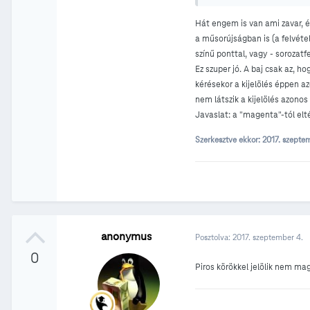
Hát engem is van ami zavar, és 
a műsorújságban is (a felvétel
színű ponttal, vagy - sorozatf
Ez szuper jó. A baj csak az, h
kérésekor a kijelölés éppen az
nem látszik a kijelölés azonos 
Javaslat: a "magenta"-tól eltér
Szerkesztve ekkor:
2017. szepte
anonymus
Posztolva:
2017. szeptember 4.
0
Piros körökkel jelölik nem ma