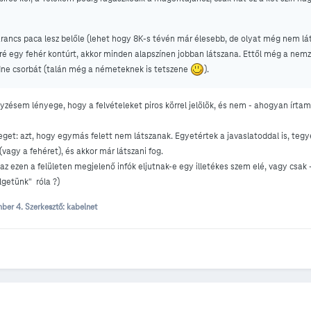
ancs paca lesz belőle (lehet hogy 8K-s tévén már élesebb, de olyat még nem lá
é egy fehér kontúrt, akkor minden alapszínen jobban látszana. Ettől még a nemz
dne csorbát (talán még a németeknek is tetszene
).
yzésem lényege, hogy a felvételeket piros körrel jelölök, és nem - ahogyan írtam
get: azt, hogy egymás felett nem látszanak. Egyetértek a javaslatoddal is, tegy
vagy a fehéret), és akkor már látszani fog.
z ezen a felületen megjelenő infók eljutnak-e egy illetékes szem elé, vagy csak
lgetünk" róla ?)
mber 4.
Szerkesztő: kabelnet