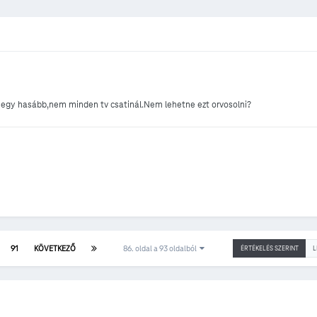
n egy hasább,nem minden tv csatinál.Nem lehetne ezt orvosolni?
91
KÖVETKEZŐ
86. oldal a 93 oldalból
ÉRTÉKELÉS SZERINT
L