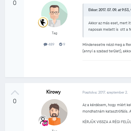
0
Ekkor: 2017. 07. 09. at 9:53, t
Akkor az más eset, mert i
naposak mellett is ott a fe
Tag
489
9
Mindenesetre nézd meg a Ren
(ennyi a szabad terület), akko
Kirowy
Posztolva:
2017. szeptember 2.
0
Az a kérdésem, hogy miért kel
mondhatnám katasztrófális. A
KÉRJÜK VISSZA A RÉGI FELÜL