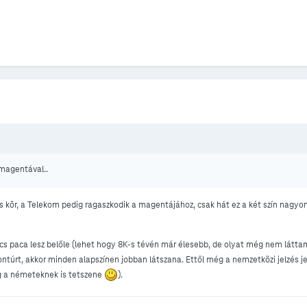
 magentával..
ros kör, a Telekom pedig ragaszkodik a magentájához, csak hát ez a két szín nagyo
s paca lesz belőle (lehet hogy 8K-s tévén már élesebb, de olyat még nem látta
ntúrt, akkor minden alapszínen jobban látszana. Ettől még a nemzetközi jelzés j
g a németeknek is tetszene
).