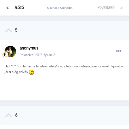
ELŐZŐ
6. oldal a 6 oldalból
KÖVETKEZŐ
5
anonymus
Posztolva:
2017. április 3.
Hát *****i jó lenne ha lehetne neten/ vagy telefonon intézni, évente ezért T-pontba
járni elég szívás
6