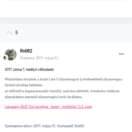
5
Roli82
Posztolva:
2017. május 31.
2017. június 1. hatályú változások:
Módosításra kerülnek a lezárt Like S díjcsomagról új értékesíthető díjcsomagra
történő átváltás feltételei,
az előfizető a legalacsonyabb havidíjú, számára elérhető, mindenkor hatályos
díjszabásban szereplő díjcsomagba kerül átváltásra.
Lakossági ÁSZF 5/a havidíjas - lezárt - melléklet 1.1.3. pont
Szerkesztve ekkor:
2017. május 31.
Szerkesztő: Roli82