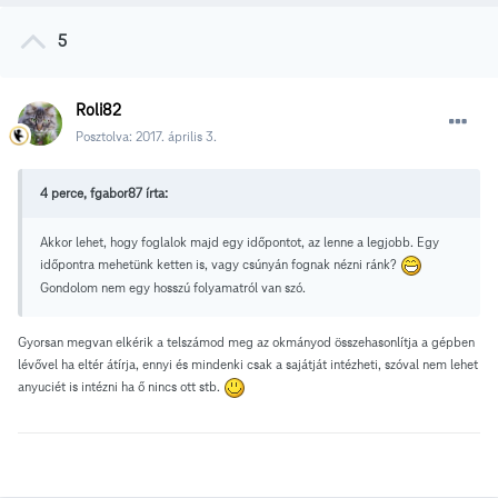
5
Roli82
Posztolva:
2017. április 3.
4 perce, fgabor87 írta:
Akkor lehet, hogy foglalok majd egy időpontot, az lenne a legjobb. Egy
időpontra mehetünk ketten is, vagy csúnyán fognak nézni ránk?
Gondolom nem egy hosszú folyamatról van szó.
Gyorsan megvan elkérik a telszámod meg az okmányod összehasonlítja a gépben
lévővel ha eltér átírja, ennyi és mindenki csak a sajátját intézheti, szóval nem lehet
anyuciét is intézni ha ő nincs ott stb.