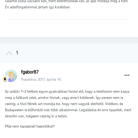
valamik közül vacilálni kell, mert ellentmondás van, az app mutatja meg a tutit.
Én adatforgalommal jártam így korábban.
1
fgabor87
Posztolva:
2017. április 14.
Az utóbbi 1-2 hétben egyre gyakrabban fordul elő, hogy a telefonom nem kapja
meg a fallback jelet, amikor hívnak, vagy sms-t küldenek. Így persze nem is
csörög, a hívó félnek azt mondja be, hogy nem vagyok elérhető. Vidéken, és
Budapesten is előfordult már több alkalommal. Legalábbis én erre tippelek, mert
térerőm van, mégsem csörög ki a telóm.
Más nem tapasztalt hasonlókat?