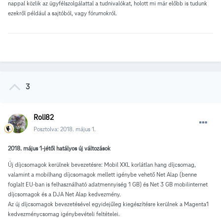
nappal közlik az ügyfélszolgálattal a tudnivalókat, holott mi már előbb is tudunk
ezekről például a sajtóból, vagy fórumokról.
3
Roli82
Posztolva:
2018. május 1.
2018. május 1-jétől hatályos új változások
Új díjcsomagok kerülnek bevezetésre: Mobil XXL korlátlan hang díjcsomag,
valamint a mobilhang díjcsomagok mellett igénybe vehető Net Alap (benne
foglalt EU-ban is felhasználható adatmennyiség 1 GB) és Net 3 GB mobilinternet
díjcsomagok és a DJA Net Alap kedvezmény.
Az új díjcsomagok bevezetésével egyidejűleg kiegészítésre kerülnek a Magenta1
kedvezménycsomag igénybevételi feltételei.