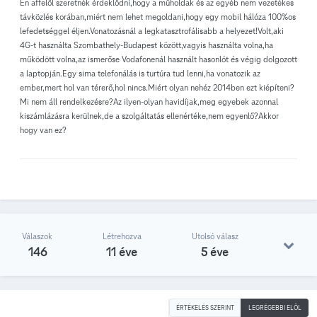
Én affelől szeretnék érdeklődni,hogy a műholdak és az egyéb nem vezetékes
távközlés korában,miért nem lehet megoldani,hogy egy mobil hálóza 100%os
lefedetséggel éljen.Vonatozásnál a legkatasztrofálisabb a helyezet!Volt,aki
4G-t használta Szombathely-Budapest között,vagyis használta volna,ha
működött volna,az ismerőse Vodafonenál használt hasonlót és végig dolgozott
a laptopján.Egy sima telefonálás is turtúra tud lenni,ha vonatozik az
ember,mert hol van térerő,hol nincs.Miért olyan nehéz 2014ben ezt kiépíteni?
Mi nem áll rendelkezésre?Az ilyen-olyan havidíjak,meg egyebek azonnal
kiszámlázásra kerülnek,de a szolgáltatás ellenértéke,nem egyenlő?Akkor
hogy van ez?
Válaszok
Létrehozva
Utolsó válasz
146
11 éve
5 éve
ÉRTÉKELÉS SZERINT
LEGRÉGEBBI ELÖL