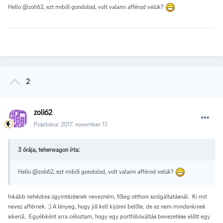
Hello
@zoli62, ezt miből gondolod, volt valami afférod velük?
2
zoli62
Posztolva:
2017. november 17.
3 órája, teherwagon írta:
Hello
@zoli62, ezt miből gondolod, volt valami afférod velük?
Inkább nehézkes ügyintézésnek nevezném, főleg otthoni szolgáltatásnál. Ki mit
nevez afférnek. :) A lényeg, hogy jól kell kijönni belőle, de ez nem mindenkinek
sikerül. Egyébként arra céloztam, hogy egy portfólióváltás bevezetése előtt egy