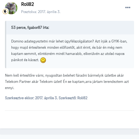
Roli82
Posztolva:
2017. április 3.
53 perce, fgabor87 írta:
Domino adategyeztetni már lehet ügyfélszolgálaton? Azt írják a GYIK-ban,
hogy majd értesítenek minden előfizetőt, akit érint, és bár én még nem
kaptam semmit, elintézném minél hamarabb, elkerülvén az utolsó napos
pánikot és káoszt.
Nem kell értesítőre várni, nyugodtan belehet fáradni bármelyik üzletbe akár
Telekom Partner akár Telekom üzlet! Én se kaptam,arra jártam lerendeztem azt
ennyi.
Szerkesztve ekkor:
2017. április 3.
Szerkesztő: Roli82