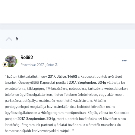
5
Roli82
Posztolva:
2017. június 3.
" Ezúton tájékoztatjuk, hogy
2017. Július. 1-jétõl
a Kapcsolat pontok gyűjtését
lezárjuk. Összegyűjtött Kapcsolat pontjait
2017. Szeptember. 30-ig
válthatja be
okostelefonra, táblagépre, TV-készülékre, notebookra, tartozékra weboldalunkon,
telefonos ügyfélszolgálatunkon, illetve Telekom üzleteinkben, vagy akár mobil
parkolásra, autópálya-matrica és mobil lottó vásárlásra is. Aktuális
pontegyenleget megtalálja havi számláján és a belépést követően online
ügyfélszolgálatunkon a Hűségprogram menüpontban. Kérjük, váltsa be Kapcsolat
pontjait
2017. Szeptember. 30-ig
, mert a pontok beváltására ezt követően nincs
lehetőség. Programunk partneri ajánlatai továbbra is elérhetők maradnak és
hamarosan újabb kedvezményekkel várjuk. "