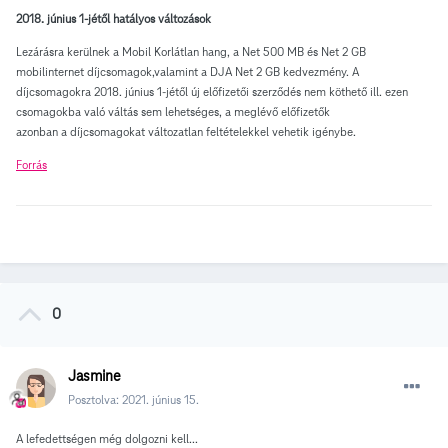
2018. június 1-jétől hatályos változások
Lezárásra kerülnek a Mobil Korlátlan hang, a Net 500 MB és Net 2 GB
mobilinternet díjcsomagok,valamint a DJA Net 2 GB kedvezmény. A
díjcsomagokra 2018. június 1-jétől új előfizetői szerződés nem köthető ill. ezen
csomagokba való váltás sem lehetséges, a meglévő előfizetők
azonban a díjcsomagokat változatlan feltételekkel vehetik igénybe.
Forrás
0
Jasmine
Posztolva:
2021. június 15.
A lefedettségen még dolgozni kell...