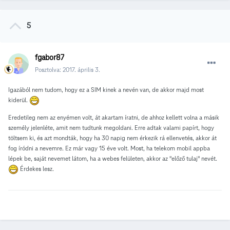
5
fgabor87
Posztolva:
2017. április 3.
Igazából nem tudom, hogy ez a SIM kinek a nevén van, de akkor majd most
kiderül.
Eredetileg nem az enyémen volt, át akartam íratni, de ahhoz kellett volna a másik
személy jelenléte, amit nem tudtunk megoldani. Erre adtak valami papírt, hogy
töltsem ki, és azt mondták, hogy ha 30 napig nem érkezik rá ellenvetés, akkor át
fog íródni a nevemre. Ez már vagy 15 éve volt. Most, ha telekom mobil appba
lépek be, saját nevemet látom, ha a webes felületen, akkor az "előző tulaj" nevét.
Érdekes lesz.