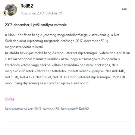
Roli82
Posztolva:
2017. október 31.
2017. december 1-jétől hatályos változás:
A Mobil Korlátlan hang díjcsomag megrendelhetősége visszavonásig, a Net
Korlátlan adat díjcsomag megrendelhetősége 2017. december 31-ig
meghosszabbításra kerül.
Az alábbi havidíjas mobil hang és mobilinternet díjcsomagok, valamint a Korlátlan
éjszakai net opció lezárásra kerülnek azzal, hogy a csomagokra és opcióra új
szerződés kötése vagy ezekbe váltás a továbbiakban nem lehetséges, de a
meglévő előfizetők változatlan feltételek mellett vehetik igénybe: Net 400 MB,
Net 1 GB, Net 4 GB, Net 10 GB, Net 30 GB mobilinternet díjcsomagok, Mobil XL
mobil hang díjcsomag és a Korlátlan éjszakai net opció.
Forrás
Szerkesztve ekkor:
2017. október 31.
Szerkesztő: Roli82