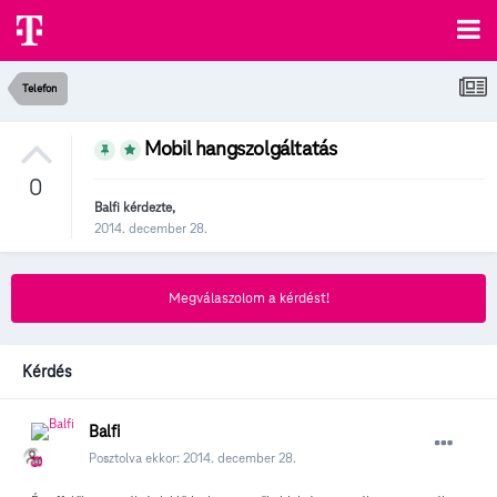
Telefon
Mobil hangszolgáltatás
0
Balfi
kérdezte,
2014. december 28.
Megválaszolom a kérdést!
Kérdés
Balfi
Posztolva ekkor:
2014. december 28.