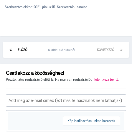
Szerkesztve ekkor:
2021. június 15.
Szerkesztő: Jasmine
ELŐZŐ
6. oldal a 6 oldalból
KÖVETKEZŐ
Csatlakozz a közösséghez!
Posztolhatsz regisztráció előtt is. Ha már van regisztrációd,
jelentkezz be itt
.
Kép beillesztése linken keresztül