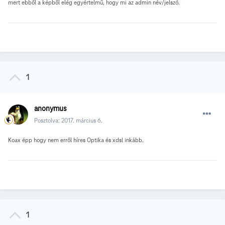
mert ebből a képből elég egyértelmű, hogy mi az admin név/jelszó.
1
anonymus
Posztolva:
2017. március 6.
Koax épp hogy nem erről híres Optika és xdsl inkább.
1