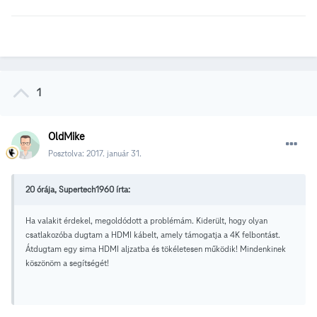
1
OldMike
Posztolva:
2017. január 31.
20 órája, Supertech1960 írta:
Ha valakit érdekel, megoldódott a problémám. Kiderült, hogy olyan
csatlakozóba dugtam a HDMI kábelt, amely támogatja a 4K felbontást.
Átdugtam egy sima HDMI aljzatba és tökéletesen működik! Mindenkinek
köszönöm a segítségét!