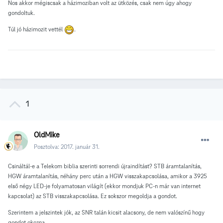
Nos akkor mégiscsak a házimoziban volt az ütközés, csak nem úgy ahogy
gondoltuk.
Túl jó házimozit vettél
.
1
OldMike
Posztolva:
2017. január 31.
Csináltál-e a Telekom biblia szerinti sorrendi újraindítást? STB áramtalanítás,
HGW áramtalanítás, néhány perc után a HGW visszakapcsolása, amikor a 3925
első négy LED-je folyamatosan világít (ekkor mondjuk PC-n már van internet
kapcsolat) az STB visszakapcsolása. Ez sokszor megoldja a gondot.
Szerintem a jelszintek jók, az SNR talán kicsit alacsony, de nem valószínű hogy
gondot okozna.