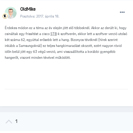
OldMike
Posztolva:
2017. április 18.
Érdekes módon ez a téma az év elején jött elő többeknél. Akkor az derült ki, hogy
csináltak egy frissítést a cisco
STB
-k szoftverén, ekkor lett a szoftver verzió utolsó
két száma 62, egyúttal erősebb lett a hang. Bizonyos tévéknél (hírek szerint
inkább a Samsungoknál) ez teljes hangkimaradást okozott, ezért nagyon rövid
időn belül jött egy 63 végű verzió, ami visszaállította a korábbi gyengébb
hangerőt, viszont minden tévével működött.
1