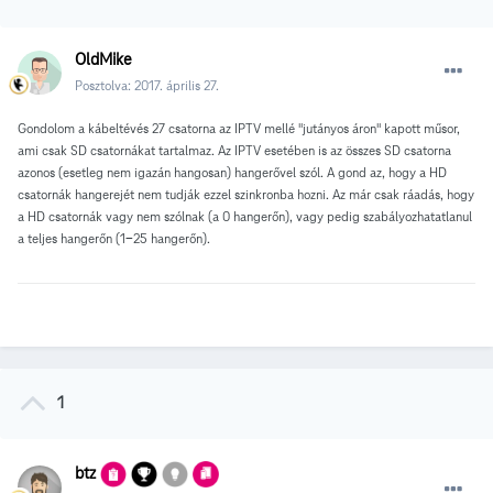
OldMike
Posztolva:
2017. április 27.
Gondolom a kábeltévés 27 csatorna az IPTV mellé "jutányos áron" kapott műsor,
ami csak SD csatornákat tartalmaz. Az IPTV esetében is az összes SD csatorna
azonos (esetleg nem igazán hangosan) hangerővel szól. A gond az, hogy a HD
csatornák hangerejét nem tudják ezzel szinkronba hozni. Az már csak ráadás, hogy
a HD csatornák vagy nem szólnak (a 0 hangerőn), vagy pedig szabályozhatatlanul
a teljes hangerőn (1-25 hangerőn).
1
btz