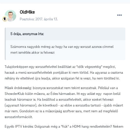
OldMike
Posztolva:
2017. április 13.
5 órája, anonymus írta:
Számomra nagyobb méreg az hogy ha van egy sorozat azonos címmel
mert ismétlés akkor is felveszi
Tulajdonképpen egy sorozatfelvétel beállítást az "idők végezetéig" megőrzi,
hacsak a menü sorozatfelvételek pontjában ki nem törlöd. Ha ugyanaz a csatorna
néhány év elteltével újra leadja, akkor szolgaian fel is veszi, ha nem törölted ki.
Másik érdekesség: bizonyos sorozatokat nem tekint sorozatnak. Például van a
ShowderKlub külön műsora, az Édes hármasban. Itt egy adást egy napon belül
leadnak háromszor is. Ha beállítod a sorozatfelvételt, akkor ezeket felveszi
(ugyanazt háromszor), de következő - az ebbe a sorozatba tartozó - újabb műsort
már nem. Gondolom ez is a műsorújság szoftver sara, mert nem ad megfelelő
sorozatinformációt.
Egyéb IPTV kérdés: Dolgoznak még a "fiúk" a HDMI hang rendbetételén? Nekem