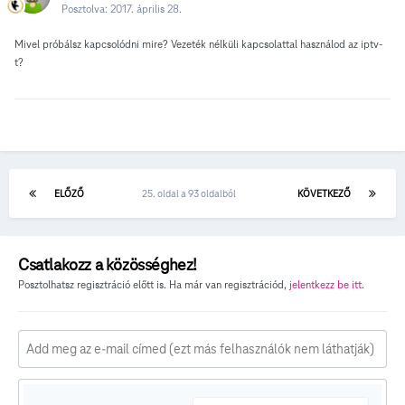
Posztolva:
2017. április 28.
Mivel próbálsz kapcsolódni mire? Vezeték nélküli kapcsolattal használod az iptv-
t?
ELŐZŐ
25. oldal a 93 oldalból
KÖVETKEZŐ
Csatlakozz a közösséghez!
Posztolhatsz regisztráció előtt is. Ha már van regisztrációd,
jelentkezz be itt
.