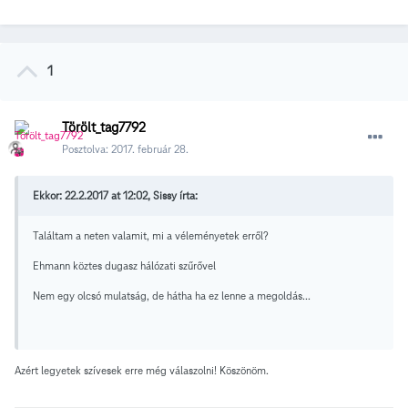
1
Törölt_tag7792
Posztolva:
2017. február 28.
Ekkor: 22.2.2017 at 12:02, Sissy írta:
Találtam a neten valamit, mi a véleményetek erről?
Ehmann köztes dugasz hálózati szűrővel
Nem egy olcsó mulatság, de hátha ha ez lenne a megoldás...
Azért legyetek szívesek erre még válaszolni! Köszönöm.