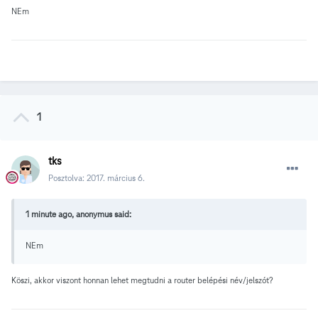
NEm
1
tks
Posztolva:
2017. március 6.
1 minute ago, anonymus said:
NEm
Köszi, akkor viszont honnan lehet megtudni a router belépési név/jelszót?