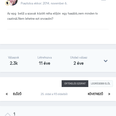
Posztolva ekkor:
2014. november 6.
Az epg belűl a szavak között néha előjön egy hasább,nem minden tv
csatinál.Nem lehetne ezt orvosolni?
Válaszok
Létrehozva
Utolsó válasz
2.3k
11 éve
2 éve
ÉRTÉKELÉS SZERINT
LEGRÉGEBBI ELÖL
ELŐZŐ
25. oldal a 93 oldalból
KÖVETKEZŐ
1