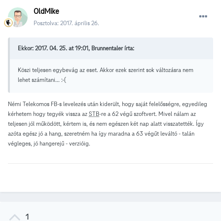
OldMike
Posztolva:
2017. április 26.
Ekkor: 2017. 04. 25. at 19:01, Brunnentaler írta:
Köszi teljesen egybevág az eset. Akkor ezek szerint sok változásra nem
lehet számítani... :-(
Némi Telekomos FB-s levelezés után kiderült, hogy saját felelősségre, egyedileg
kérhetem hogy tegyék vissza az
STB
-re a 62 végű szoftvert. Mivel nálam az
teljesen jól működött, kértem is, és nem egészen két nap alatt visszatették. Így
azóta egész jó a hang, szeretném ha így maradna a 63 végűt leváltó - talán
végleges, jó hangerejű - verzióig.
1