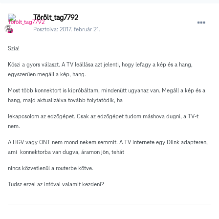
Törölt_tag7792
Posztolva:
2017. február 21.
Szia!
Köszi a gyors választ. A TV leállása azt jelenti, hogy lefagy a kép és a hang,
egyszerűen megáll a kép, hang.
Most több konnektort is kipróbáltam, mindenütt ugyanaz van. Megáll a kép és a
hang, majd aktualizálva tovább folytatódik, ha
lekapcsolom az edzőgépet. Csak az edzőgépet tudom máshova dugni, a TV-t
nem.
A HGV vagy ONT nem mond nekem semmit. A TV internete egy Dlink adapteren,
ami konnektorba van dugva, áramon jön, tehát
nincs közvetlenül a routerbe kötve.
Tudsz ezzel az infóval valamit kezdeni?