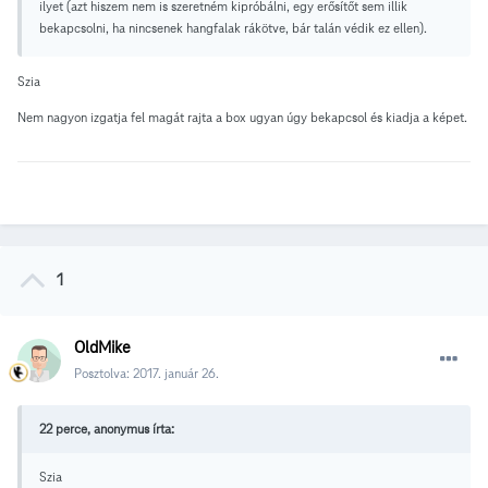
ilyet (azt hiszem nem is szeretném kipróbálni, egy erősítőt sem illik
bekapcsolni, ha nincsenek hangfalak rákötve, bár talán védik ez ellen).
Szia
Nem nagyon izgatja fel magát rajta a box ugyan úgy bekapcsol és kiadja a képet.
1
OldMike
Posztolva:
2017. január 26.
22 perce, anonymus írta:
Szia