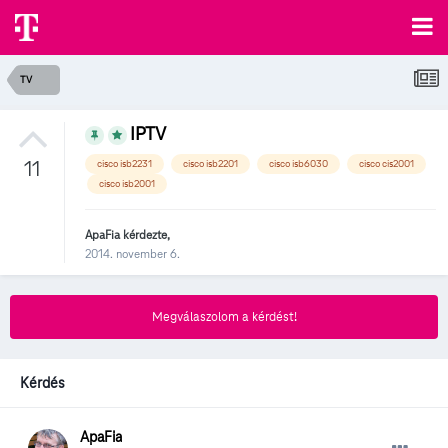
TV
IPTV
11
cisco isb2231
cisco isb2201
cisco isb6030
cisco cis2001
cisco isb2001
ApaFia
kérdezte,
2014. november 6.
Megválaszolom a kérdést!
Kérdés
ApaFia