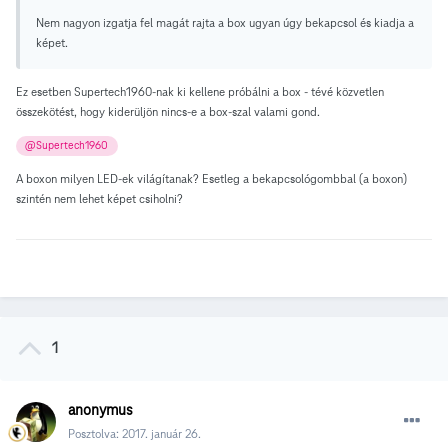
Nem nagyon izgatja fel magát rajta a box ugyan úgy bekapcsol és kiadja a
képet.
Ez esetben Supertech1960-nak ki kellene próbálni a box - tévé közvetlen
összekötést, hogy kiderüljön nincs-e a box-szal valami gond.
@Supertech1960
A boxon milyen LED-ek világítanak? Esetleg a bekapcsológombbal (a boxon)
szintén nem lehet képet csiholni?
1
anonymus
Posztolva:
2017. január 26.