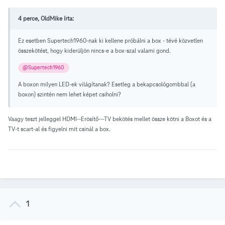
4 perce, OldMike írta:
Ez esetben Supertech1960-nak ki kellene próbálni a box - tévé közvetlen
összekötést, hogy kiderüljön nincs-e a box-szal valami gond.
@Supertech1960
A boxon milyen LED-ek világítanak? Esetleg a bekapcsológombbal (a
boxon) szintén nem lehet képet csiholni?
Vaagy teszt jelleggel HDMI--Erösítő---TV bekötés mellet össze kötni a Boxot és a
TV-t scart-al és figyelni mit csinál a box.
1