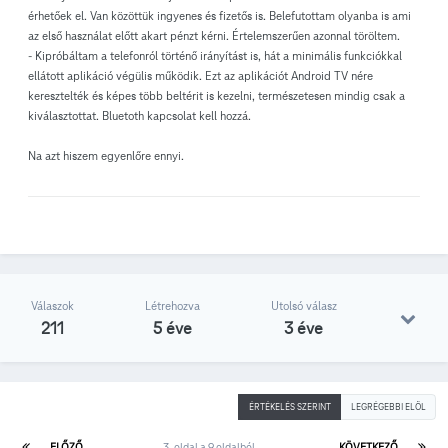
érhetőek el. Van közöttük ingyenes és fizetős is. Belefutottam olyanba is ami
az első használat előtt akart pénzt kérni. Értelemszerűen azonnal töröltem.
- Kipróbáltam a telefonról történő irányítást is, hát a minimális funkciókkal
ellátott aplikáció végülis működik. Ezt az aplikációt Android TV nére
keresztelték és képes több beltérit is kezelni, természetesen mindig csak a
kiválasztottat. Bluetoth kapcsolat kell hozzá.
Na azt hiszem egyenlőre ennyi.
Válaszok
Létrehozva
Utolsó válasz
211
5 éve
3 éve
ÉRTÉKELÉS SZERINT
LEGRÉGEBBI ELÖL
ELŐZŐ
3. oldal a 9 oldalból
KÖVETKEZŐ