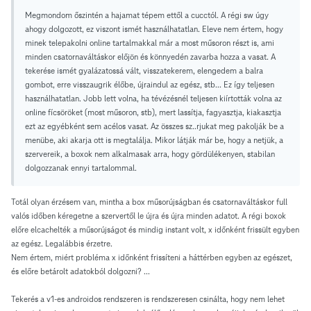
Megmondom őszintén a hajamat tépem ettől a cucctól. A régi sw úgy
ahogy dolgozott, ez viszont ismét használhatatlan. Eleve nem értem, hogy
minek telepakolni online tartalmakkal már a most műsoron részt is, ami
minden csatornaváltáskor előjön és könnyedén zavarba hozza a vasat. A
tekerése ismét gyalázatossá vált, visszatekerem, elengedem a balra
gombot, erre visszaugrik élőbe, újraindul az egész, stb... Ez így teljesen
használhatatlan. Jobb lett volna, ha tévézésnél teljesen kiírtották volna az
online fícsöröket (most műsoron, stb), mert lassítja, fagyasztja, kiakasztja
ezt az egyébként sem acélos vasat. Az összes sz..rjukat meg pakolják be a
menübe, aki akarja ott is megtalálja. Mikor látják már be, hogy a netjük, a
szervereik, a boxok nem alkalmasak arra, hogy gördülékenyen, stabilan
dolgozzanak ennyi tartalommal.
Totál olyan érzésem van, mintha a box műsorújságban és csatornaváltáskor full
valós időben kéregetne a szervertől le újra és újra minden adatot. A régi boxok
előre elcachelték a műsorújságot és mindig instant volt, x időnként frissült egyben
az egész. Legalábbis érzetre.
Nem értem, miért probléma x időnként frissíteni a háttérben egyben az egészet,
és előre betárolt adatokból dolgozni? ...
Tekerés a v1-es androidos rendszeren is rendszeresen csinálta, hogy nem lehet