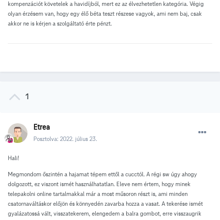
kompenzációt követelek a havidíjból, mert ez az élvezhetetlen kategória. Végig
olyan érzésem van, hogy egy élő béta teszt részese vagyok, ami nem baj, csak
akkor ne is kérjen a szolgáltató érte pénzt.
1
Etrea
Posztolva:
2022. július 23.
Hali!
Megmondom őszintén a hajamat tépem ettől a cucctól. A régi sw úgy ahogy
dolgozott, ez viszont ismét használhatatlan. Eleve nem értem, hogy minek
telepakolni online tartalmakkal már a most műsoron részt is, ami minden
csatornaváltáskor előjön és könnyedén zavarba hozza a vasat. A tekerése ismét
gyalázatossá vált, visszatekerem, elengedem a balra gombot, erre visszaugrik