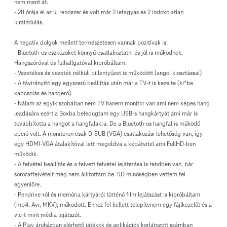
nem ment át.
- 28 órája él az új rendszer és volt már 2 lefagyás és 2 indokolatlan
újraindulás.
A negatív dolgok mellett természetesen vannak pozitívak is:
- Bluetoth-os eszközöket könnyű csatlakoztatni és jól is működnek.
Hangszóróval és fülhallgatóval kipróbáltam.
- Vezetékes és vezeték nélküli billentyűzet is működött (angol kiosztással)
- A távirányító egy egyszerű beállítás után már a TV-t is kezelte (ki*be
kapcsolás és hangerő).
- Nálam az egyik szobában nem TV hanem monitor van ami nem képes hang
leadására ezért a Boxba beledugtam egy USB-s hangkártyát ami már is
továbbította a hangot a hangfalakra. De a Bluetoth-os hangfal is működő
opció volt. A monitoron csak D-SUB (VGA) csatlakozási lehetőség van, így
egy HDMI-VGA átalakítóval lett megoldva a képátvitel ami FullHD-ben
működik.
- A felvétel beállítás és a felvett felvétel lejátszása is rendben van, bár
sorozatfelvételt még nem állítottam be. SD minőségben vettem fel
egyenlőre.
- Pendrive-ról és memória kártyáról történő film lejátszást is kipróbáltam
(mp4, Avi, MKV), működött. Ehhez fel kellett telepítenem egy fájlkezelőt és a
vlc-t mint média lejátszót.
- A Play áruházban elérhető játékok és aplikációk korlátozott számban