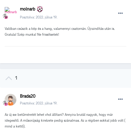
molnarb
Posztolva:
2022. július 19.
Valóban csúszik a kép és a hang, valamennyi csatornán. Újraindítás után is.
Gratula! Szép munka! Ne frissítsetek!
1
Brada20
Posztolva:
2022. július 19.
Az új sw betűméretét lehet vhol állítani? Annyira brutál nagyok, hogy már
idegesítő. A műsorújság kinézete pedig szánalmas. Az a régiben sokkal jobb volt (
mind a kettő).