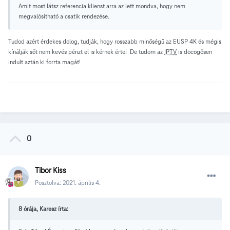
Amit most látsz referencia klienst arra az lett mondva, hogy nem
megvalósítható a csatik rendezése.
Tudod azért érdekes dolog, tudják, hogy rosszabb minőségű az EUSP 4K és mégis
kínálják sőt nem kevés pénzt el is kérnek érte! De tudom az
IPTV
is döcögősen
indult aztán ki forrta magát!
0
Tibor Kiss
Posztolva:
2021. április 4.
8 órája, Karesz írta: