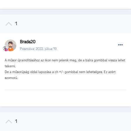
1
Brada20
Posztolva:
2022. július 19.
A műsor újraindításához az ikon nem jelenik meg, de a balra gombbal vissza lehet
tekerni.
De a műsorújság oldal lapozása a ch +/- gombbal nem lehetséges. Ez azért
szomorú.
1