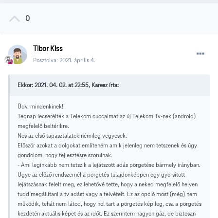
0
Tibor Kiss
Posztolva:
2021. április 4.
Ekkor: 2021. 04. 02. at 22:55, Karesz írta:
Üdv. mindenkinek!
Tegnap lecserélték a Telekom cuccaimat az új Telekom Tv-nek (android)
megfelelő beltérikre.
Nos az első tapasztalatok némileg vegyesek.
Először azokat a dolgokat említeném amik jelenleg nem tetszenek és úgy
gondolom, hogy fejlesztésre szorulnak.
- Ami leginkább nem tetszik a lejátszott adás pörgetése bármely irányban.
Ugye az előző rendszernél a pörgetés tulajdonképpen egy gyorsított
lejátszásnak felelt meg, ez lehetővé tette, hogy a neked megfelelő helyen
tudd megállítani a tv adást vagy a felvételt. Ez az opció most (még) nem
működik, tehát nem látod, hogy hol tart a pörgetés képileg, csa a pörgetés
kezdetén aktuális képet és az időt. Ez szerintem nagyon gáz, de biztosan