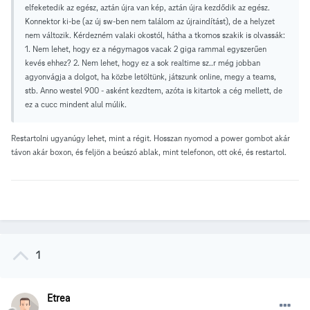
elfeketedik az egész, aztán újra van kép, aztán újra kezdődik az egész.
Konnektor ki-be (az új sw-ben nem találom az újraindítást), de a helyzet
nem változik. Kérdezném valaki okostól, hátha a tkomos szakik is olvassák:
1. Nem lehet, hogy ez a négymagos vacak 2 giga rammal egyszerűen
kevés ehhez? 2. Nem lehet, hogy ez a sok realtime sz..r még jobban
agyonvágja a dolgot, ha közbe letöltünk, játszunk online, megy a teams,
stb. Anno westel 900 - asként kezdtem, azóta is kitartok a cég mellett, de
ez a cucc mindent alul múlik.
Restartolni ugyanúgy lehet, mint a régit. Hosszan nyomod a power gombot akár
távon akár boxon, és feljön a beúszó ablak, mint telefonon, ott oké, és restartol.
1
Etrea