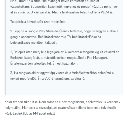
Szia Tibor! Én a sima File Manager névre keresztelt aplikációt
választottam. Egyszerűen kezelhető, ingyenes és megbírkózott a pendrive-
al és a microSD kártyával is. Média lejátszáshoz telepítsd fel a VLC-t is.
Telepítés a következők szerint történik:
1, Lépj be a Google Play Store-ba (ennek feltétele, hogy be legyen állítva a
google accountod. Beállítások/Android TV beállítások/Fióko és
bejelentkezés menüben találod).
2, Belépés után menj le a legaljára az Alkalmazáskategóriákig és válaszd az
Eszközök kategóriát, a második sorban megtalálod a File Managert.
Értelemszerűen telepítsd fel. Én ezt használom.
3, Ha megvan akkor egyet lépj vissza éa a Videólejátszókból telepítsd a
neked megfelelőt. Én a VLC-t használom, az elég jó.
Köszi szépen sikerült is. Nem rossz ez a box megtartom, a felvételek is kezdenek
helyre állni. Már csak a közszolgálati csatornákat kellene betenni a felvehetők
közé. Leginkább az M4 sport miatt