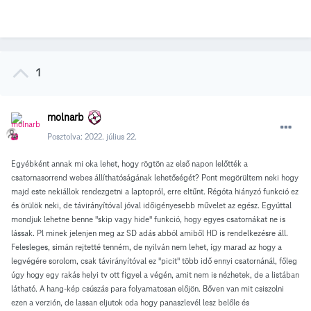
1
molnarb
Posztolva:
2022. július 22.
Egyébként annak mi oka lehet, hogy rögtön az első napon lelőtték a
csatornasorrend webes állíthatóságának lehetőségét? Pont megörültem neki hogy
majd este nekiállok rendezgetni a laptopról, erre eltűnt. Régóta hiányzó funkció ez
és örülök neki, de távirányítóval jóval időigényesebb művelet az egész. Egyúttal
mondjuk lehetne benne "skip vagy hide" funkció, hogy egyes csatornákat ne is
lássak. Pl minek jelenjen meg az SD adás abból amiből HD is rendelkezésre áll.
Felesleges, simán rejtetté tenném, de nyilván nem lehet, így marad az hogy a
legvégére sorolom, csak távirányítóval ez "picit" több idő ennyi csatornánál, főleg
úgy hogy egy rakás helyi tv ott figyel a végén, amit nem is nézhetek, de a listában
látható. A hang-kép csúszás para folyamatosan előjön. Bőven van mit csiszolni
ezen a verzión, de lassan eljutok oda hogy panaszlevél lesz belőle és