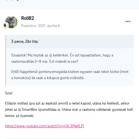
Roli82
Posztolva:
2021. április 6.
3 perce, Zibi írta:
Sziasztok! Ma hozták az új beltériket. Én azt tapasztaltam, hogy a
csatornaváltás 5-8 mp. Ezt másnál is van?
Ettől függetlenül gombnyomogatás közben egyszer csak teker körbe (mint
a homokóra) és csak a kikapcs gomb működik.
Szia!
Először indítsd újra azt az eszközt amiről a netet kapod, utána ha feléledt, akkor
jöhet az új SmartBox újraindítása is. Utána már a csatorna váltásnak gyorsnak kell
lennie. pl ilyennek:
https://www.youtube.com/watch?v=g1A-3Ms4LPI