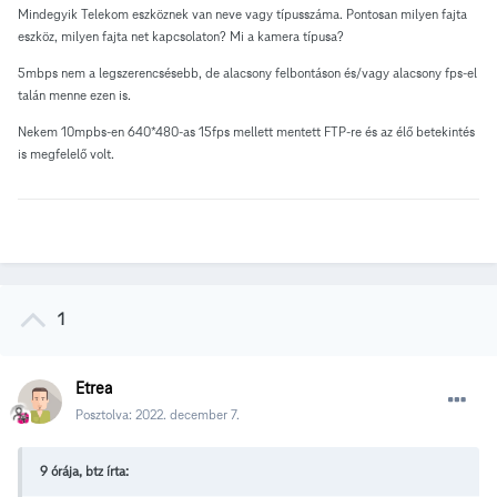
Mindegyik Telekom eszköznek van neve vagy típusszáma. Pontosan milyen fajta
eszköz, milyen fajta net kapcsolaton? Mi a kamera típusa?
5mbps nem a legszerencsésebb, de alacsony felbontáson és/vagy alacsony fps-el
talán menne ezen is.
Nekem 10mpbs-en 640*480-as 15fps mellett mentett FTP-re és az élő betekintés
is megfelelő volt.
1
Etrea
Posztolva:
2022. december 7.
9 órája, btz írta: