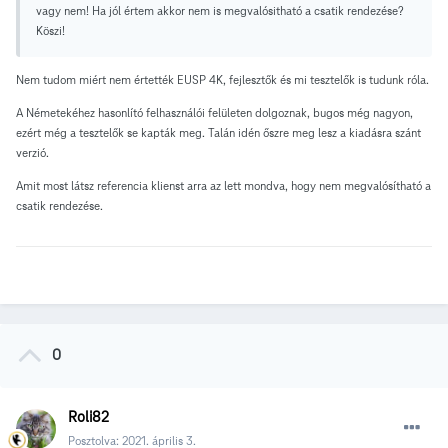
vagy nem! Ha jól értem akkor nem is megvalósitható a csatik rendezése?
Köszi!
Nem tudom miért nem értették EUSP 4K, fejlesztők és mi tesztelők is tudunk róla.
A Németekéhez hasonlító felhasználói felületen dolgoznak, bugos még nagyon,
ezért még a tesztelők se kapták meg. Talán idén őszre meg lesz a kiadásra szánt
verzió.
Amit most látsz referencia klienst arra az lett mondva, hogy nem megvalósítható a
csatik rendezése.
0
Roli82
Posztolva:
2021. április 3.