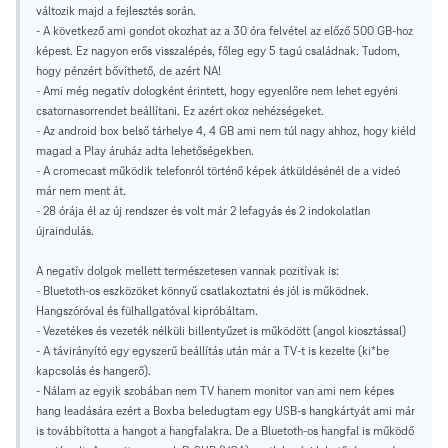
változik majd a fejlesztés során.
- A következő ami gondot okozhat az a 30 óra felvétel az előző 500 GB-hoz
képest. Ez nagyon erős visszalépés, főleg egy 5 tagú családnak. Tudom,
hogy pénzért bővíthető, de azért NA!
- Ami még negatív dologként érintett, hogy egyenlőre nem lehet egyéni
csatornasorrendet beállítani. Ez azért okoz nehézségeket.
- Az android box belső tárhelye 4, 4 GB ami nem túl nagy ahhoz, hogy kiéld
magad a Play áruház adta lehetőségekben.
- A cromecast működik telefonról történő képek átküldésénél de a videó
már nem ment át.
- 28 órája él az új rendszer és volt már 2 lefagyás és 2 indokolatlan
újraindulás.
A negatív dolgok mellett természetesen vannak pozitívak is:
- Bluetoth-os eszközöket könnyű csatlakoztatni és jól is működnek.
Hangszóróval és fülhallgatóval kipróbáltam.
- Vezetékes és vezeték nélküli billentyűzet is működött (angol kiosztással)
- A távirányító egy egyszerű beállítás után már a TV-t is kezelte (ki*be
kapcsolás és hangerő).
- Nálam az egyik szobában nem TV hanem monitor van ami nem képes
hang leadására ezért a Boxba beledugtam egy USB-s hangkártyát ami már
is továbbította a hangot a hangfalakra. De a Bluetoth-os hangfal is működő