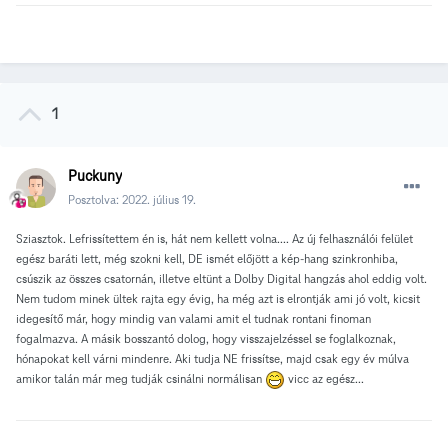
1
Puckuny
Posztolva:
2022. július 19.
Sziasztok. Lefrissítettem én is, hát nem kellett volna.... Az új felhasználói felület
egész baráti lett, még szokni kell, DE ismét előjött a kép-hang szinkronhiba,
csúszik az összes csatornán, illetve eltünt a Dolby Digital hangzás ahol eddig volt.
Nem tudom minek ültek rajta egy évig, ha még azt is elrontják ami jó volt, kicsit
idegesítő már, hogy mindig van valami amit el tudnak rontani finoman
fogalmazva. A másik bosszantó dolog, hogy visszajelzéssel se foglalkoznak,
hónapokat kell várni mindenre. Aki tudja NE frissítse, majd csak egy év múlva
amikor talán már meg tudják csinálni normálisan
vicc az egész...