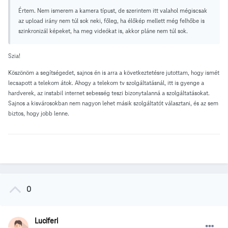
Értem. Nem ismerem a kamera típust, de szerintem itt valahol mégiscsak
az upload irány nem túl sok neki, főleg, ha élőkép mellett még felhőbe is
szinkronizál képeket, ha meg videókat is, akkor pláne nem túl sok.
Szia!
Köszönöm a segítségedet, sajnos én is arra a következtetésre jutottam, hogy ismét
lecsapott a telekom átok. Ahogy a telekom tv szolgáltatásnál, itt is gyenge a
hardverek, az instabil internet sebesség teszi bizonytalanná a szolgáltatásokat.
Sajnos a kisvárosokban nem nagyon lehet másik szolgáltatót választani, és az sem
biztos, hogy jobb lenne.
0
Luciferi