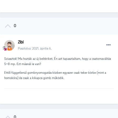
0
Zibi
Posztolva:
2021. április 6.
Sziasztok! Ma hozták az új beltériket. Én azt tapasztaltam, hogy a csatornaváltás
5-8 mp. Ezt másnál is van?
Ettől függetlenül gombnyomogatás közben egyszer csak teker körbe (mint a
homokóra) és csak a kikapcs gomb működik.
0