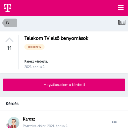
TV
Telekom TV első benyomások
11
telekom tv
Karesz
kérdezte,
2021. április 2.
Megválaszolom a kérdést!
Kérdés
Karesz
Posztolva ekkor:
2021. április 2.