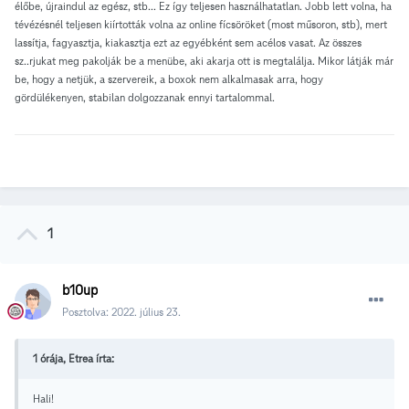
élőbe, újraindul az egész, stb... Ez így teljesen használhatatlan. Jobb lett volna, ha
tévézésnél teljesen kiírtották volna az online fícsöröket (most műsoron, stb), mert
lassítja, fagyasztja, kiakasztja ezt az egyébként sem acélos vasat. Az összes
sz..rjukat meg pakolják be a menübe, aki akarja ott is megtalálja. Mikor látják már
be, hogy a netjük, a szervereik, a boxok nem alkalmasak arra, hogy
gördülékenyen, stabilan dolgozzanak ennyi tartalommal.
1
b10up
Posztolva:
2022. július 23.
1 órája, Etrea írta:
Hali!