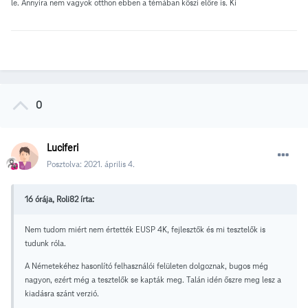
le. Annyira nem vagyok otthon ebben a témában köszi előre is. Ki
0
Luciferi
Posztolva:
2021. április 4.
16 órája, Roli82 írta:
Nem tudom miért nem értették EUSP 4K, fejlesztők és mi tesztelők is
tudunk róla.
A Németekéhez hasonlító felhasználói felületen dolgoznak, bugos még
nagyon, ezért még a tesztelők se kapták meg. Talán idén őszre meg lesz a
kiadásra szánt verzió.