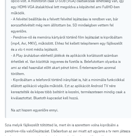
opció volt. A monitoron csak D-SUB (VGA) csatlakozási lehetőség van, így
egy HDMI-VGA átalakítóval lett megoldva a képátvitel ami FullHD-ben
működik.
- A felvétel beállítás és a felvett felvétel lejátszása is rendben van, bár
sorozatfelvételt még nem állítottam be. SD minőségben vettem fel
egyenlőre.
- Pendrive-ról és memória kártyáról történő film lejátszást is kipróbáltam
(mp4, Avi, MKV), működött. Ehhez fel kellett telepítenem egy fájlkezelőt
és a vlc-t mint média lejátszót.
- A Play áruházban elérhető játékok és aplikációk korlátozott számban
érhetőek el. Van közöttük ingyenes és fizetős is. Belefutottam olyanba is
ami az első használat előtt akart pénzt kérni. Értelemszerűen azonnal
töröltem.
- Kipróbáltam a telefonról történő irányítást is, hát a minimális funkciókkal
ellátott aplikáció végülis működik. Ezt az aplikációt Android TV nére
keresztelték és képes több beltérit is kezelni, természetesen mindig csak a
kiválasztottat. Bluetoth kapcsolat kell hozzá.
Na azt hiszem egyenlőre ennyi.
Szia melyik fájlkezelőt töltötted le, mert én is szerettem volna kipróbálni a
pendrive-róla valo5lejátszást. Elsősorban az avi miatt azt ugyanis a tv nem játssza