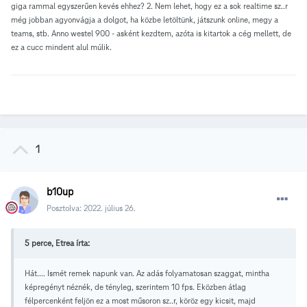
giga rammal egyszerűen kevés ehhez? 2. Nem lehet, hogy ez a sok realtime sz..r
még jobban agyonvágja a dolgot, ha közbe letöltünk, játszunk online, megy a
teams, stb. Anno westel 900 - asként kezdtem, azóta is kitartok a cég mellett, de
ez a cucc mindent alul múlik.
1
b10up
Posztolva:
2022. július 26.
5 perce, Etrea írta:
Hát.... Ismét remek napunk van. Az adás folyamatosan szaggat, mintha
képregényt néznék, de tényleg, szerintem 10 fps. Eközben átlag
félpercenként feljön ez a most műsoron sz..r, köröz egy kicsit, majd