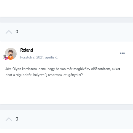
0
Rxland
Posztolva:
2021. április 6.
Üdv. Olyan kérdésem lenne, hogy ha van már meglévő tv előfizetésem, akkor
lehet a régi beltéri helyett új smartbox-ot igényelni?
0