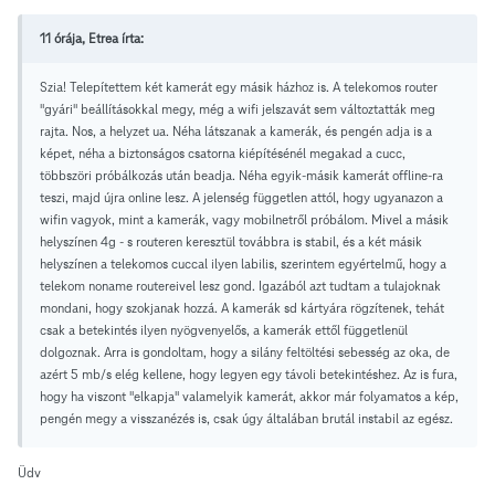
11 órája, Etrea írta:
Szia! Telepítettem két kamerát egy másik házhoz is. A telekomos router
"gyári" beállításokkal megy, még a wifi jelszavát sem változtatták meg
rajta. Nos, a helyzet ua. Néha látszanak a kamerák, és pengén adja is a
képet, néha a biztonságos csatorna kiépítésénél megakad a cucc,
többszöri próbálkozás után beadja. Néha egyik-másik kamerát offline-ra
teszi, majd újra online lesz. A jelenség független attól, hogy ugyanazon a
wifin vagyok, mint a kamerák, vagy mobilnetről próbálom. Mivel a másik
helyszínen 4g - s routeren keresztül továbbra is stabil, és a két másik
helyszínen a telekomos cuccal ilyen labilis, szerintem egyértelmű, hogy a
telekom noname routereivel lesz gond. Igazából azt tudtam a tulajoknak
mondani, hogy szokjanak hozzá. A kamerák sd kártyára rögzítenek, tehát
csak a betekintés ilyen nyögvenyelős, a kamerák ettől függetlenül
dolgoznak. Arra is gondoltam, hogy a silány feltöltési sebesség az oka, de
azért 5 mb/s elég kellene, hogy legyen egy távoli betekintéshez. Az is fura,
hogy ha viszont "elkapja" valamelyik kamerát, akkor már folyamatos a kép,
pengén megy a visszanézés is, csak úgy általában brutál instabil az egész.
Üdv