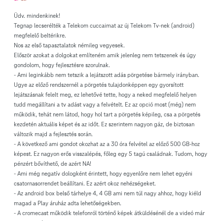
Üdv. mindenkinek!
Tegnap lecserélték a Telekom cuccaimat az új Telekom Tv-nek (android)
megfelelő beltérikre.
Nos az első tapasztalatok némileg vegyesek.
Először azokat a dolgokat említeném amik jelenleg nem tetszenek és úgy
gondolom, hogy fejlesztésre szorulnak.
- Ami leginkább nem tetszik a lejátszott adás pörgetése bármely irányban.
Ugye az előző rendszernél a pörgetés tulajdonképpen egy gyorsított
lejátszásnak felelt meg, ez lehetővé tette, hogy a neked megfelelő helyen
tudd megállítani a tv adást vagy a felvételt. Ez az opció most (még) nem
működik, tehát nem látod, hogy hol tart a pörgetés képileg, csa a pörgetés
kezdetén aktuális képet és az időt. Ez szerintem nagyon gáz, de biztosan
változik majd a fejlesztés során.
- A következő ami gondot okozhat az a 30 óra felvétel az előző 500 GB-hoz
képest. Ez nagyon erős visszalépés, főleg egy 5 tagú családnak. Tudom, hogy
pénzért bővíthető, de azért NA!
- Ami még negatív dologként érintett, hogy egyenlőre nem lehet egyéni
csatornasorrendet beállítani. Ez azért okoz nehézségeket.
- Az android box belső tárhelye 4, 4 GB ami nem túl nagy ahhoz, hogy kiéld
magad a Play áruház adta lehetőségekben.
- A cromecast működik telefonról történő képek átküldésénél de a videó már