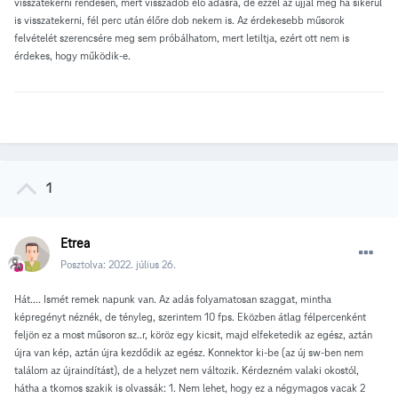
visszatekerni rendesen, mert visszadob élő adásra, de ezzel az újjal még ha sikerül
is visszatekerni, fél perc után élőre dob nekem is. Az érdekesebb műsorok
felvételét szerencsére meg sem próbálhatom, mert letiltja, ezért ott nem is
érdekes, hogy működik-e.
1
Etrea
Posztolva:
2022. július 26.
Hát.... Ismét remek napunk van. Az adás folyamatosan szaggat, mintha
képregényt néznék, de tényleg, szerintem 10 fps. Eközben átlag félpercenként
feljön ez a most műsoron sz..r, köröz egy kicsit, majd elfeketedik az egész, aztán
újra van kép, aztán újra kezdődik az egész. Konnektor ki-be (az új sw-ben nem
találom az újraindítást), de a helyzet nem változik. Kérdezném valaki okostól,
hátha a tkomos szakik is olvassák: 1. Nem lehet, hogy ez a négymagos vacak 2