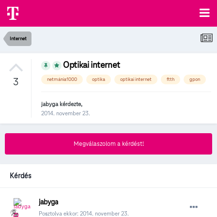
Internet
Optikai internet
3
netmánia1000
optika
optikai internet
ftth
gpon
jabyga
kérdezte,
2014. november 23.
Megválaszolom a kérdést!
Kérdés
jabyga
Posztolva ekkor:
2014. november 23.