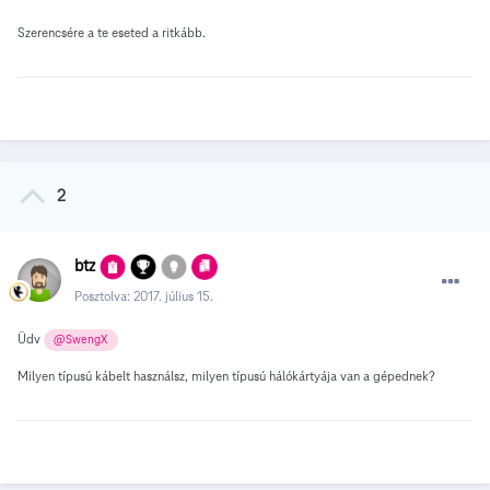
Szerencsére a te eseted a ritkább.
2
btz
Posztolva:
2017. július 15.
Üdv
@SwengX
Milyen típusú kábelt használsz, milyen típusú hálókártyája van a gépednek?