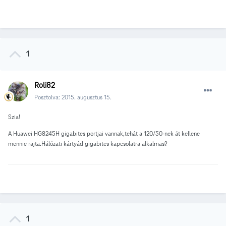
1
Roli82
Posztolva:
2015. augusztus 15.
Szia!
A Huawei HG8245H gigabites portjai vannak,tehát a 120/50-nek át kellene
mennie rajta.Hálózati kártyád gigabites kapcsolatra alkalmas?
1