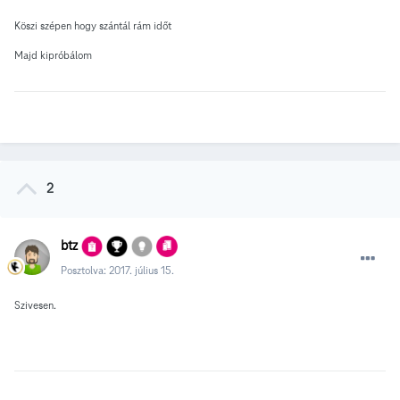
Köszi szépen hogy szántál rám időt
Majd kipróbálom
2
btz
Posztolva:
2017. július 15.
Szivesen.