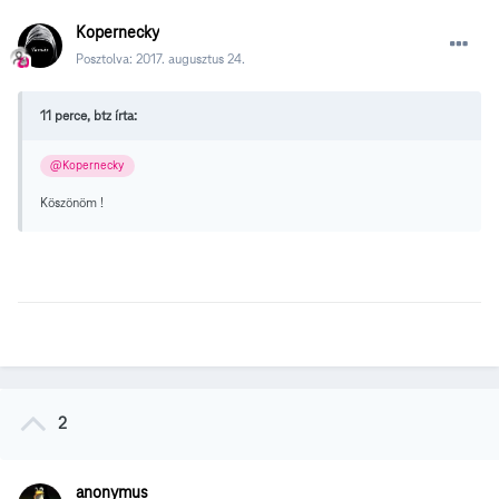
Kopernecky
Posztolva:
2017. augusztus 24.
11 perce, btz írta:
@Kopernecky
Köszönöm !
2
anonymus