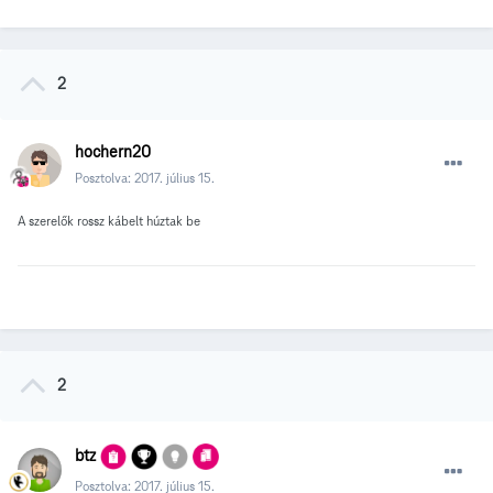
2
hochern20
Posztolva:
2017. július 15.
A szerelők rossz kábelt húztak be
2
btz
Posztolva:
2017. július 15.