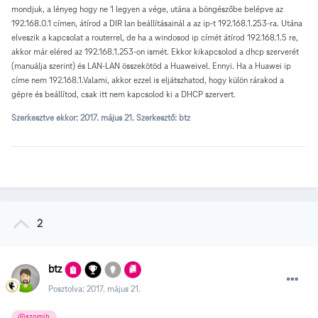
mondjuk, a lényeg hogy ne 1 legyen a vége, utána a böngészőbe belépve az
192.168.0.1 címen, átírod a DIR lan beállításainál a az ip-t 192.168.1.253-ra. Utána
elveszik a kapcsolat a routerrel, de ha a windosod ip címét átírod 192.168.1.5 re,
akkor már eléred az 192.168.1.253-on ismét. Ekkor kikapcsolod a dhcp szerverét
(manuálja szerint) és LAN-LAN összekötöd a Huaweivel. Ennyi. Ha a Huawei ip
címe nem 192.168.1.Valami, akkor ezzel is eljátszhatod, hogy külön rárakod a
gépre és beállítod, csak itt nem kapcsolod ki a DHCP szervert.
Szerkesztve ekkor:
2017. május 21.
Szerkesztő: btz
2
btz
Posztolva:
2017. május 21.
@szomih