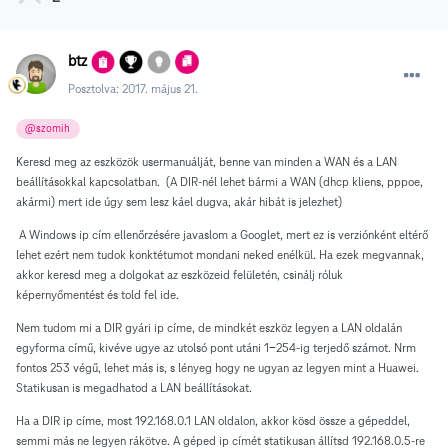
btz
Posztolva:
2017. május 21.
@szomih
Keresd meg az eszközök usermanuálját, benne van minden a WAN és a LAN
beállításokkal kapcsolatban. (A DIR-nél lehet bármi a WAN (dhcp kliens, pppoe,
akármi) mert ide úgy sem lesz káel dugva, akár hibát is jelezhet)
A Windows ip cím ellenőrzésére javaslom a Googlet, mert ez is verziónként eltérő
lehet ezért nem tudok konktétumot mondani neked enélkül. Ha ezek megvannak,
akkor keresd meg a dolgokat az eszközeid felületén, csinálj róluk
képernyőmentést és told fel ide.
Nem tudom mi a DIR gyári ip címe, de mindkét eszköz legyen a LAN oldalán
egyforma című, kivéve ugye az utolsó pont utáni 1-254-ig terjedő számot. Nrm
fontos 253 végű, lehet más is, s lényeg hogy ne ugyan az legyen mint a Huawei.
Statikusan is megadhatod a LAN beállításokat.
Ha a DIR ip címe, most 192.168.0.1 LAN oldalon, akkor kösd össze a gépeddel,
semmi más ne legyen rákötve. A géped ip címét statikusan állítsd 192.168.0.5-re