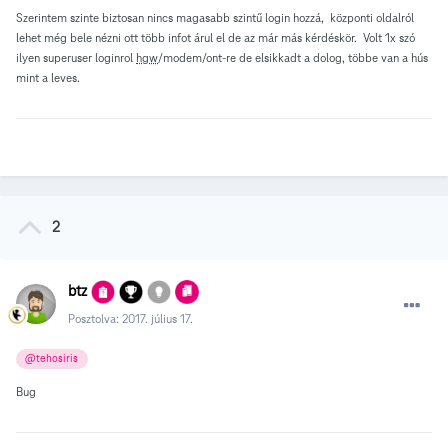
Szerintem szinte biztosan nincs magasabb szintű login hozzá, központi oldalról
lehet még bele nézni ott több infot árul el de az már más kérdéskör. Volt 1x szó
ilyen superuser loginrol
hgw
/modem/ont-re de elsikkadt a dolog, többe van a hús
mint a leves.
2
btz
Posztolva:
2017. július 17.
@tehosiris
Bug