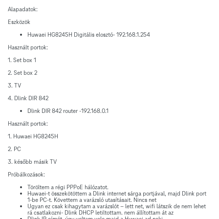
Alapadatok:
Eszközök
Huwaei HG8245H Digitális elosztó- 192.168.1.254
Használt portok:
1. Set box 1
2. Set box 2
3. TV
4. Dlink DIR 842
Dlink DIR 842 router -192.168.0.1
Használt portok:
1. Huwaei HG8245H
2. PC
3. később másik TV
Próbálkozások:
Töröltem a régi PPPoE hálózatot.
Huwaei-t összekötöttem a Dlink internet sárga portjával, majd Dlink port
1-be PC-t. Követtem a varázsló utasításait. Nincs net
Ugyan ez csak kihagytam a varázslót – lett net, wifi látszik de nem lehet
rá csatlakozni- Dlink DHCP letiltottam. nem állítottam át az
Dlink IP címét, úgy voltam vele majd a Huwaei ad neki.