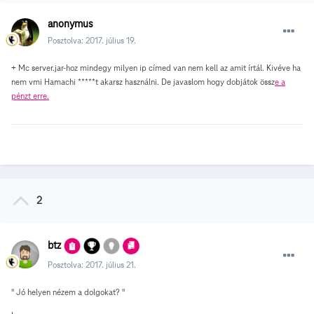
anonymus
Posztolva:
2017. július 19.
+ Mc server.jar-hoz mindegy milyen ip címed van nem kell az amit írtál. Kivéve ha
nem vmi Hamachi *****t akarsz használni. De javaslom hogy dobjátok össz
e a
pénzt erre.
2
btz
Posztolva:
2017. július 21.
" Jó helyen nézem a dolgokat? "