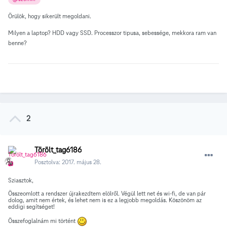
Örülök, hogy sikerült megoldani.
Milyen a laptop? HDD vagy SSD. Processzor tipusa, sebessége, mekkora ram van
benne?
2
Törölt_tag6186
Posztolva:
2017. május 28.
Sziasztok,
Összeomlott a rendszer újrakezdtem elölről. Végül lett net és wi-fi, de van pár
dolog, amit nem értek, és lehet nem is ez a legjobb megoldás. Köszönöm az
eddigi segítséget!
Összefoglalnám mi történt