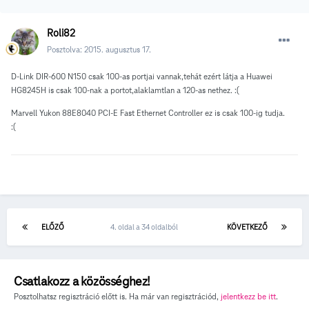
Roli82
Posztolva:
2015. augusztus 17.
D-Link DIR-600 N150 csak 100-as portjai vannak,tehát ezért látja a Huawei
HG8245H is csak 100-nak a portot,alaklamtlan a 120-as nethez. :(
Marvell Yukon 88E8040 PCI-E Fast Ethernet Controller ez is csak 100-ig tudja.
:(
ELŐZŐ
4. oldal a 34 oldalból
KÖVETKEZŐ
Csatlakozz a közösséghez!
Posztolhatsz regisztráció előtt is. Ha már van regisztrációd,
jelentkezz be itt
.