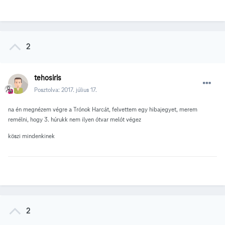
2
tehosiris
Posztolva:
2017. július 17.
na én megnézem végre a Trónok Harcát, felvettem egy hibajegyet, merem
remélni, hogy 3. húrukk nem ilyen ótvar melót végez
köszi mindenkinek
2