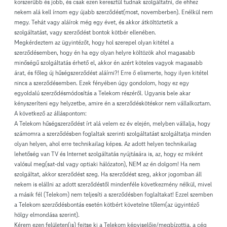
korszerűbb és jobb, és csak ezen keresztül tudnak szolgáltatni, de ehhez
nekem alá kell írnom egy újabb szerződést(most, novemberben). Enélkül nem
megy. Tehát vagy aláírok még egy évet, és akkor átköltöztetik a
szolgáltatást, vagy szerződést bontok kötbér ellenében.
Megkérdeztem az ügyintézőt, hogy hol szerepel olyan kitétel a
szerződésemben, hogy én ha egy olyan helyre költözök ahol magasabb
minőségű szolgáltatás érhető el, akkor én azért köteles vagyok magasabb
árat, és főleg új hűségszerződést aláírni?! Erre ő elismerte, hogy ilyen kitétel
nincs a szerződésemben. Ezek fényében úgy gondolom, hogy ez egy
egyoldalú szerződésmódosítás a Telekom részéről. Ugyanis bele akar
kényszeríteni egy helyzetbe, amire én a szerződéskötéskor nem vállalkoztam.
A következő az álláspontom:
A Telekom hűségszerződést írt alá velem ez év elején, melyben vállalja, hogy
számomra a szerződésben foglaltak szerinti szolgáltatást szolgáltatja minden
olyan helyen, ahol erre technikailag képes. Az adott helyen technikailag
lehetőség van TV és Internet szolgáltatás nyújtására is, az, hogy ez miként
valósul meg(sat-dsl vagy optiaki hálózaton), NEM az én dolgom! Ha nem
szolgáltat, akkor szerződést szeg. Ha szerződést szeg, akkor jogomban áll
nekem is elállni az adott szerződéstől mindenféle következmény nélkül, mivel
a másik fél (Telekom) nem teljesíti a szerződésben foglaltakat! Ezzel szemben
a Telekom szerződésbontás esetén kötbért követelne tőlem(az ügyintéző
hölgy elmondása szerint).
Kérem ezen felületen(is) fejtse ki a Telekom képviselője/megbízottja, a cég