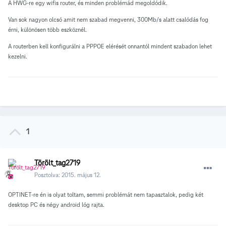
A HWG-re egy wifis router, és minden problémád megoldódik.
Van sok nagyon olcsó amit nem szabad megvenni, 300Mb/s alatt csalódás fog
érni, különösen több eszköznél.
A routerben kell konfigurálni a PPPOE elérését onnantól mindent szabadon lehet
kezelni.
1
Törölt_tag2719
Posztolva:
2015. május 12.
OPTINET-re én is olyat toltam, semmi problémát nem tapasztalok, pedig két
desktop PC és négy android lóg rajta.