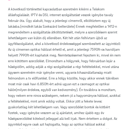
A következő történettel kapcsolatban szeretném kikérni a Telekom
állásfoglalását. IPTV és DSL internet szolgáltatást veszek igénybe tavaly
február óta. Úgy alakult, hogy a jelenlegi címemről, elköltöztem egy új
lakásba.(mindkét lakás Szekszárd belterülete) Ennek megfelelően a 1412-n
megrendeltem a szolgáltatás átköltöztetését, melyre a szerződésem szerint
lehetőségem van külön díj ellenében. Két hét után felhívtam újból az
ügyfélszolgálatot, ahol a következő érdekességgel szembesített az ügyintéző:
Az új címemen optikai hálózat érhető el, amit a jelenlegi 7590ft-os havidíjam
helyett 7990ft-ért kaphatok meg. Nemtetszésemet fejeztem ki, mivel én nem
erre kötöttem szerződést. Elmondtam a hölgynek, hogy februárban lejár a
hűségidőm, addig adják a régi szolgáltatást a régi feltételekkel, mivel utána
úgysem szeretném már igénybe venni, ugyanis kihasználatlanság miatt
felmondom a tv előfizetést. Erre a hölgy közölte, hogy akkor ennek tükrében
most már csak havi 6.850ft-ért adná ugyan ezt a csomagot az optikai
hálón(milyen érdekes, egyből van kedvezmény). Én továbbra is mondtam,
hogy nekem erre nincs szükségem, nekem jó a hagyományos hálózat, azokkal
a feltételekkel, mint amik eddig voltak. Ekkor jött a fekete leves:
gyakorlatilag két lehetőségem van. Vagy szerződést bontok és kötbért
fizetek, vagy igénybe veszem az új ajánlatot, amihez újabb egy év
hűségszerződést kötelező jelleggel alá kell írjak. Nem értettem a dolgot. Az
ügyintéző egyre csak azt hajtogatta, hogy az optikai hálózat sokkal