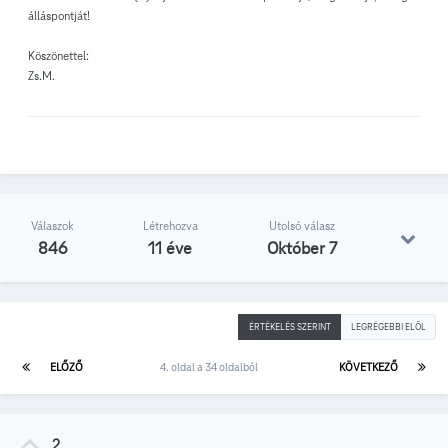
álláspontját!
Köszönettel:
Zs.M.
Válaszok
Létrehozva
Utolsó válasz
846
11 éve
Október 7
ÉRTÉKELÉS SZERINT
LEGRÉGEBBI ELÖL
ELŐZŐ
4. oldal a 34 oldalból
KÖVETKEZŐ
2