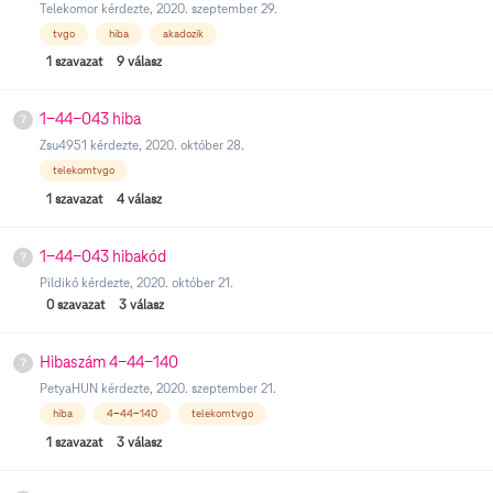
Telekomor
kérdezte,
2020. szeptember 29.
tvgo
hiba
akadozik
1
szavazat
9
válasz
1-44-043 hiba
Zsu4951
kérdezte,
2020. október 28.
telekomtvgo
1
szavazat
4
válasz
1-44-043 hibakód
Pildikó
kérdezte,
2020. október 21.
0
szavazat
3
válasz
Hibaszám 4-44-140
PetyaHUN
kérdezte,
2020. szeptember 21.
hiba
4-44-140
telekomtvgo
1
szavazat
3
válasz