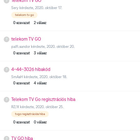
Telekom TV GO
Sery
kérdezte,
2020. október 17.
telekom tv go
0
szavazat
2
válasz
telekom TV GO
palfi.sandor
kérdezte,
2020. október 20.
0
szavazat
3
válasz
4-44-3026 hibakód
SmAsH
kérdezte,
2020. október 18.
0
szavazat
4
válasz
Telekom TV Go regisztrációs hiba
RZ/X
kérdezte,
2020. október 25.
tvgo regisztrációs hiba
0
szavazat
0
válasz
TV GO hiba