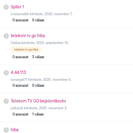
Spiler 1
Liverpool66
kérdezte,
2020. november 7.
0
szavazat
0
válasz
telekom tv go hiba
Csillus
kérdezte,
2020. szeptember 16.
telekom tv go hiba
0
szavazat
3
válasz
4.44.113
sunangel71
kérdezte,
2020. november 6.
0
szavazat
0
válasz
Telekom TV GO bejelentkezés
jutkazoli
kérdezte,
2020. november 3.
0
szavazat
1
válasz
hiba