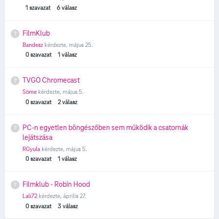
1
szavazat
6
válasz
FilmKlub
Bandesz
kérdezte,
május 25.
0
szavazat
1
válasz
TVGO Chromecast
Söme
kérdezte,
május 5.
0
szavazat
2
válasz
PC-n egyetlen böngészőben sem működik a csatornák
lejátszása
RGyula
kérdezte,
május 5.
0
szavazat
1
válasz
Filmklub - Robin Hood
Lali72
kérdezte,
április 27.
0
szavazat
3
válasz