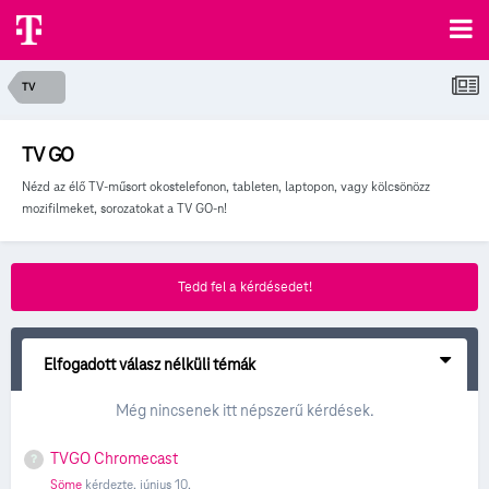
TV
TV GO
Nézd az élő TV-műsort okostelefonon, tableten, laptopon, vagy kölcsönözz
mozifilmeket, sorozatokat a TV GO-n!
Tedd fel a kérdésedet!
Elfogadott válasz nélküli témák
Még nincsenek itt népszerű kérdések.
TVGO Chromecast
Söme
kérdezte,
június 10.