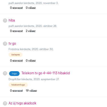
palfi.sandor
kérdezte,
2020. november 3.
0
szavazat
0
válasz
hiba
palfi.sandor
kérdezte,
2020. október 28.
0
szavazat
2
válasz
tv go
Fridolina
kérdezte,
2020. október 30.
belepes
0
szavazat
0
válasz
Telekom tv go 4-44-113 hibakód
tvgo
DropKiller
kérdezte,
2020. szeptember 27.
telekomtvgo
0
szavazat
19
válasz
Az új tvgo akadozik