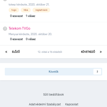
totesz
kérdezte,
2020. október 21.
tvgo
hiba
regisztráció
0
szavazat
1
válasz
Telekom TVGo
Menyus
kérdezte,
2020. október 20.
0
szavazat
0
válasz
ELŐZŐ
12. oldal a 16 oldalból
KÖVETKEZŐ
Követők
2
Süti beállítások
Adatvédelmi Szabályzat
Kapcsolat