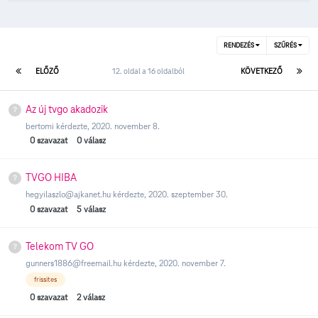
RENDEZÉS
SZŰRÉS
ELŐZŐ
12. oldal a 16 oldalból
KÖVETKEZŐ
Az új tvgo akadozik
bertomi
kérdezte,
2020. november 8.
0
szavazat
0
válasz
TVGO HIBA
hegyilaszlo@ajkanet.hu
kérdezte,
2020. szeptember 30.
0
szavazat
5
válasz
Telekom TV GO
gunners1886@freemail.hu
kérdezte,
2020. november 7.
frissites
0
szavazat
2
válasz