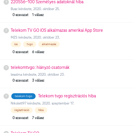
220556-100 Személyes adatoknál hiba
Busz
kérdezte,
2020. október 25.
0
szavazat
1
válasz
Telekom TV GO iOS alkalmazas amerikai App Store
MZS
kérdezte,
2020. október 23.
ios
tvgo
alkalmazás
0
szavazat
6
válasz
telekomtvgo: hiányzó csatornák
lesalma
kérdezte,
2020. október 23.
0
szavazat
3
válasz
Telekom tvgo regisztrációs hiba
telekom tvgo
Nikolett97
kérdezte,
2020. szeptember 17.
regisztráció
hiba
0
szavazat
7
válasz