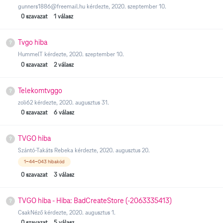
gunners1886@freemail.hu
kérdezte,
2020. szeptember 10.
0
szavazat
1
válasz
Tvgo hiba
HummelT
kérdezte,
2020. szeptember 10.
0
szavazat
2
válasz
Telekomtvggo
zoli62
kérdezte,
2020. augusztus 31.
0
szavazat
6
válasz
TVGO hiba
Szántó-Takáts Rebeka
kérdezte,
2020. augusztus 20.
1-44-043 hibakód
0
szavazat
3
válasz
TVGO hiba - Hiba: BadCreateStore (-2063335413)
CsakNéző
kérdezte,
2020. augusztus 1.
0
szavazat
5
válasz