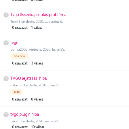
Tvgo összekapcsolás probléma
Tom78
kérdezte,
2020. augusztus 6.
0
szavazat
1
válasz
tvgo
Dorika2003
kérdezte,
2020. július 25.
hiba hiba
0
szavazat
3
válasz
TVGO lejátszási hiba
datacom
kérdezte,
2020. július 2.
tvgo
0
szavazat
8
válasz
tvgo plugin hiba
Laketti
kérdezte,
2020. május 22.
0
szavazat
10
válasz