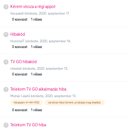
Kérem vissza a régi appot
Gerazsolt
kérdezte,
2020. szeptember 17.
0
szavazat
1
válasz
Hibakód
HummelT
kérdezte,
2020. szeptember 16.
0
szavazat
1
válasz
TV GO hibakód
cheetah
kérdezte,
2020. szeptember 13.
0
szavazat
1
válasz
Telekom TV GO alkalmazás hiba
Molnár László
kérdezte,
2020. szeptember 13.
hibaszám 4-44-902
váratlan hiba történt. próbálja meg később.
0
szavazat
1
válasz
Telekom TV GO hiba