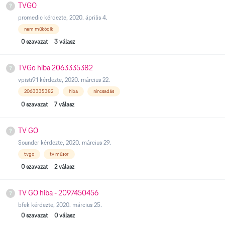
TVGO
promedic
kérdezte,
2020. április 4.
nem működik
0
szavazat
3
válasz
TVGo hiba 2063335382
vpisti91
kérdezte,
2020. március 22.
2063335382
hiba
nincsadás
0
szavazat
7
válasz
TV GO
Sounder
kérdezte,
2020. március 29.
tvgo
tv műsor
0
szavazat
2
válasz
TV GO hiba - 2097450456
bfek
kérdezte,
2020. március 25.
0
szavazat
0
válasz