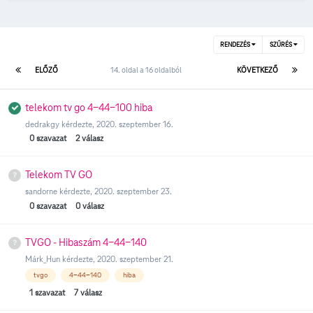
RENDEZÉS
SZŰRÉS
ELŐZŐ
14. oldal a 16 oldalból
KÖVETKEZŐ
telekom tv go 4-44-100 hiba
dedrakgy
kérdezte,
2020. szeptember 16.
0
szavazat
2
válasz
Telekom TV GO
sandorne
kérdezte,
2020. szeptember 23.
0
szavazat
0
válasz
TVGO - Hibaszám 4-44-140
Márk_Hun
kérdezte,
2020. szeptember 21.
tvgo
4-44-140
hiba
1
szavazat
7
válasz