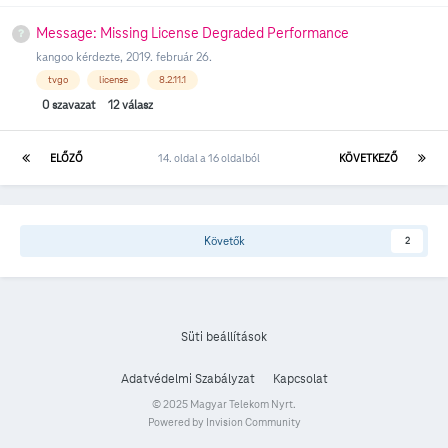
Message: Missing License Degraded Performance
kangoo
kérdezte,
2019. február 26.
tvgo
license
8.2.11.1
0
szavazat
12
válasz
ELŐZŐ
14. oldal a 16 oldalból
KÖVETKEZŐ
Követők
2
Süti beállítások
Adatvédelmi Szabályzat
Kapcsolat
© 2025 Magyar Telekom Nyrt.
Powered by Invision Community