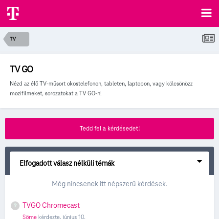
TV
TV GO
Nézd az élő TV-műsort okostelefonon, tableten, laptopon, vagy kölcsönözz
mozifilmeket, sorozatokat a TV GO-n!
Tedd fel a kérdésedet!
Elfogadott válasz nélküli témák
Még nincsenek itt népszerű kérdések.
TVGO Chromecast
Söme
kérdezte,
június 10.