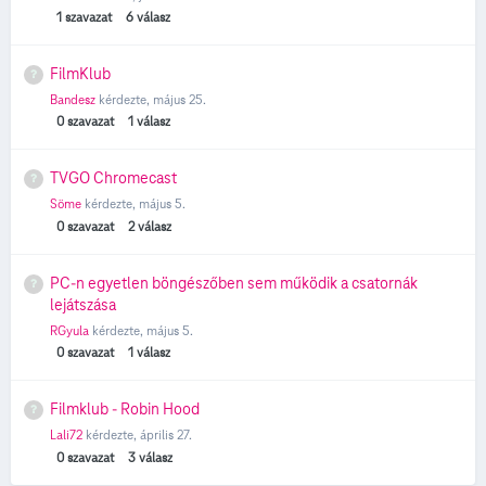
1
szavazat
6
válasz
FilmKlub
Bandesz
kérdezte,
május 25.
0
szavazat
1
válasz
TVGO Chromecast
Söme
kérdezte,
május 5.
0
szavazat
2
válasz
PC-n egyetlen böngészőben sem működik a csatornák
lejátszása
RGyula
kérdezte,
május 5.
0
szavazat
1
válasz
Filmklub - Robin Hood
Lali72
kérdezte,
április 27.
0
szavazat
3
válasz