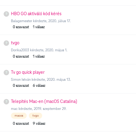
HBO GO aktiváló kód kérés
Balagemester
kérdezte,
2020. július 17.
0
szavazat
1
válasz
tvgo
Dorika2003
kérdezte,
2020. május 1.
0
szavazat
1
válasz
Tv go quick player
Simon István
kérdezte,
2020. május 13.
0
szavazat
6
válasz
Telepítés Mac-en (macOS Catalina)
mac
kérdezte,
2019. szeptember 29.
macos
tvgo
0
szavazat
9
válasz