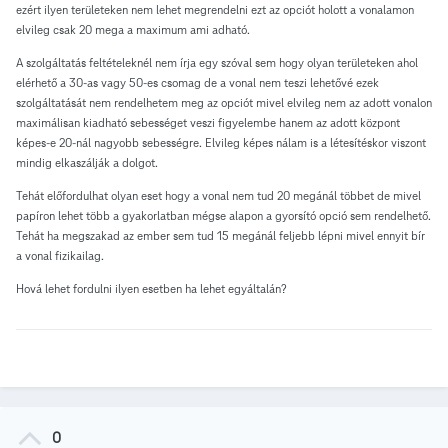
ezért ilyen területeken nem lehet megrendelni ezt az opciót holott a vonalamon
elvileg csak 20 mega a maximum ami adható.
A szolgáltatás feltételeknél nem írja egy szóval sem hogy olyan területeken ahol
elérhető a 30-as vagy 50-es csomag de a vonal nem teszi lehetővé ezek
szolgáltatását nem rendelhetem meg az opciót mivel elvileg nem az adott vonalon
maximálisan kiadható sebességet veszi figyelembe hanem az adott központ
képes-e 20-nál nagyobb sebességre. Elvileg képes nálam is a létesítéskor viszont
mindig elkaszálják a dolgot.
Tehát előfordulhat olyan eset hogy a vonal nem tud 20 megánál többet de mivel
papíron lehet több a gyakorlatban mégse alapon a gyorsító opció sem rendelhető.
Tehát ha megszakad az ember sem tud 15 megánál feljebb lépni mivel ennyit bír
a vonal fizikailag.
Hová lehet fordulni ilyen esetben ha lehet egyáltalán?
0