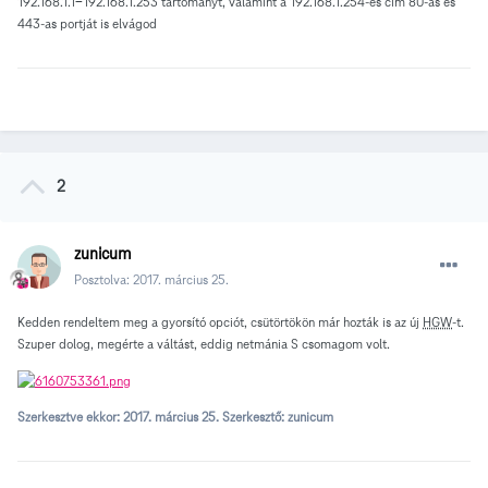
192.168.1.1-192.168.1.253 tartományt, valamint a 192.168.1.254-es cím 80-as és
443-as portját is elvágod
2
zunicum
Posztolva:
2017. március 25.
Kedden rendeltem meg a gyorsító opciót, csütörtökön már hozták is az új
HGW
-t.
Szuper dolog, megérte a váltást, eddig netmánia S csomagom volt.
Szerkesztve ekkor:
2017. március 25.
Szerkesztő: zunicum