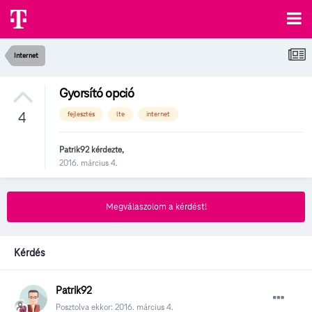
Internet
Gyorsító opció
4
fejlesztés
lte
internet
Patrik92
kérdezte,
2016. március 4.
Megválaszolom a kérdést!
Kérdés
Patrik92
Posztolva ekkor:
2016. március 4.