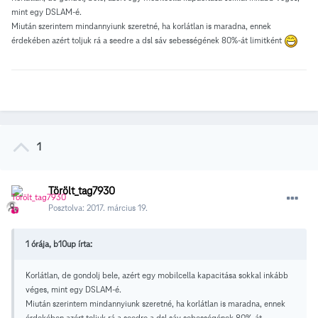
mint egy DSLAM-é.
Miután szerintem mindannyiunk szeretné, ha korlátlan is maradna, ennek
érdekében azért toljuk rá a seedre a dsl sáv sebességének 80%-át limitként
1
Törölt_tag7930
Posztolva:
2017. március 19.
1 órája, b10up írta:
Korlátlan, de gondolj bele, azért egy mobilcella kapacitása sokkal inkább
véges, mint egy DSLAM-é.
Miután szerintem mindannyiunk szeretné, ha korlátlan is maradna, ennek
érdekében azért toljuk rá a seedre a dsl sáv sebességének 80%-át