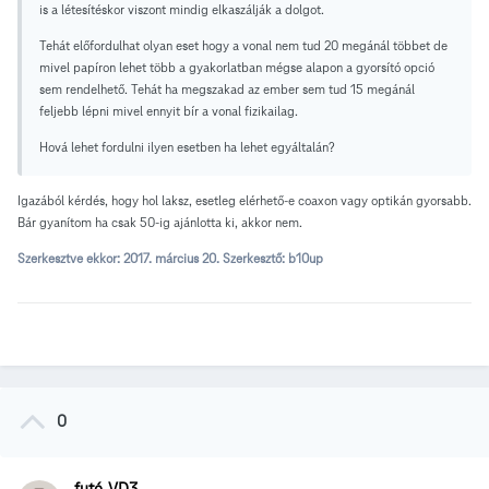
is a létesítéskor viszont mindig elkaszálják a dolgot.
Tehát előfordulhat olyan eset hogy a vonal nem tud 20 megánál többet de
mivel papíron lehet több a gyakorlatban mégse alapon a gyorsító opció
sem rendelhető. Tehát ha megszakad az ember sem tud 15 megánál
feljebb lépni mivel ennyit bír a vonal fizikailag.
Hová lehet fordulni ilyen esetben ha lehet egyáltalán?
Igazából kérdés, hogy hol laksz, esetleg elérhető-e coaxon vagy optikán gyorsabb.
Bár gyanítom ha csak 50-ig ajánlotta ki, akkor nem.
Szerkesztve ekkor:
2017. március 20.
Szerkesztő: b10up
0
futó_VD3