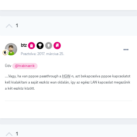
1
btz
Posztolva:
2017. március 25.
Üdv
@hrabinaerik
....Vagy, ha van pppoe passthrough a
HGW
-n, azt bekapcsolva pppoe kapcsolatot
kell kialakítani a saját eszköz wan oldalán, így az egész LAN kapcsolat megszűnik
a két eszköz között.
1