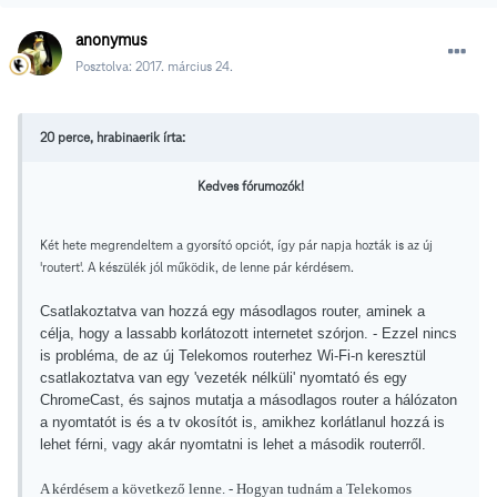
anonymus
Posztolva:
2017. március 24.
20 perce, hrabinaerik írta:
Kedves fórumozók!
Két hete megrendeltem a gyorsító opciót, így pár napja hozták is az új
'routert'. A készülék jól működik, de lenne pár kérdésem.
Csatlakoztatva van hozzá egy másodlagos router, aminek a
célja, hogy a lassabb korlátozott internetet szórjon. - Ezzel nincs
is probléma, de az új Telekomos routerhez Wi-Fi-n keresztül
csatlakoztatva van egy 'vezeték nélküli' nyomtató és egy
ChromeCast, és sajnos mutatja a másodlagos router a hálózaton
a nyomtatót is és a tv okosítót is, amikhez korlátlanul hozzá is
lehet férni, vagy akár nyomtatni is lehet a második routerről.
A kérdésem a következő lenne. - Hogyan tudnám a Telekomos