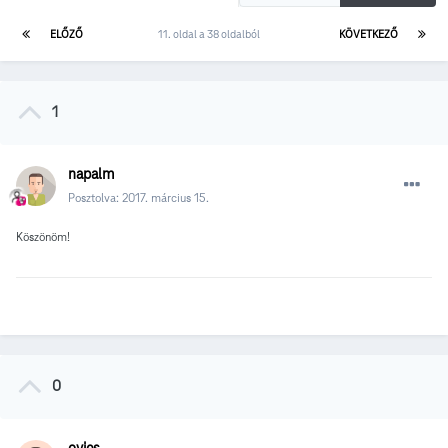
ELŐZŐ
11. oldal a 38 oldalból
KÖVETKEZŐ
1
napalm
Posztolva:
2017. március 15.
Köszönöm!
0
ovics