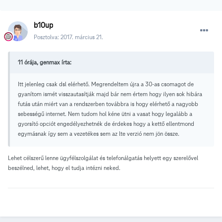
b10up
Posztolva:
2017. március 21.
11 órája, genmax írta:
Itt jelenleg csak dsl elérhető. Megrendeltem újra a 30-as csomagot de
gyanítom ismét visszautasítják majd bár nem értem hogy ilyen sok hibára
futás után miért van a rendszerben továbbra is hogy elérhető a nagyobb
sebességű internet. Nem tudom hol kéne ütni a vasat hogy legalább a
gyorsító opciót engedélyezhetnék de érdekes hogy a kettő ellentmond
egymásnak így sem a vezetékes sem az lte verzió nem jön össze.
Lehet célszerű lenne ügyfélszolgálat és telefonálgatás helyett egy szerelővel
beszélned, lehet, hogy el tudja intézni neked.