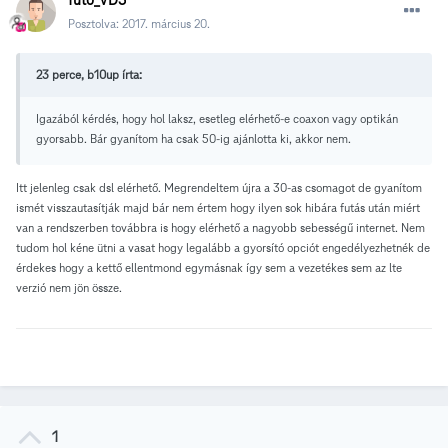
Posztolva:
2017. március 20.
23 perce, b10up írta:
Igazából kérdés, hogy hol laksz, esetleg elérhető-e coaxon vagy optikán
gyorsabb. Bár gyanítom ha csak 50-ig ajánlotta ki, akkor nem.
Itt jelenleg csak dsl elérhető. Megrendeltem újra a 30-as csomagot de gyanítom
ismét visszautasítják majd bár nem értem hogy ilyen sok hibára futás után miért
van a rendszerben továbbra is hogy elérhető a nagyobb sebességű internet. Nem
tudom hol kéne ütni a vasat hogy legalább a gyorsító opciót engedélyezhetnék de
érdekes hogy a kettő ellentmond egymásnak így sem a vezetékes sem az lte
verzió nem jön össze.
1