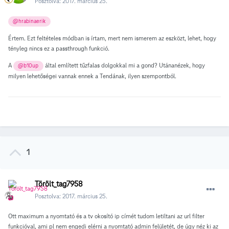
Posztolva:
2017. március 25.
@hrabinaerik
Értem. Ezt feltételes módban is írtam, mert nem ismerem az eszközt, lehet, hogy
tényleg nincs ez a passthrough funkció.
A
által említett tűzfalas dolgokkal mi a gond? Utánanézek, hogy
@b10up
milyen lehetőségei vannak ennek a Tendának, ilyen szempontból.
1
Törölt_tag7958
Posztolva:
2017. március 25.
Ott maximum a nyomtató és a tv okosító ip címét tudom letiltani az url filter
funkcióval, ami pl nem engedi elérni a nyomtató admin felületét, de úgy néz ki az