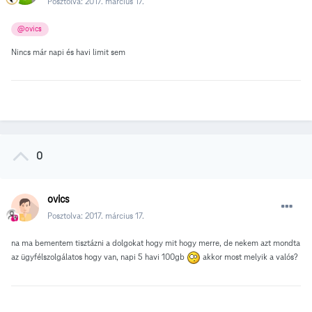
Posztolva:
2017. március 17.
@ovics
Nincs már napi és havi limit sem
0
ovics
Posztolva:
2017. március 17.
na ma bementem tisztázni a dolgokat hogy mit hogy merre, de nekem azt mondta
az ügyfélszolgálatos hogy van, napi 5 havi 100gb
akkor most melyik a valós?