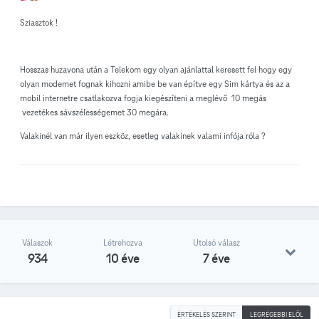
Sziasztok !
Hosszas huzavona után a Telekom egy olyan ajánlattal keresett fel hogy egy
olyan modemet fognak kihozni amibe be van építve egy Sim kártya és az a
mobil internetre csatlakozva fogja kiegészíteni a meglévő 10 megás
vezetékes sávszélességemet 30 megára.
Valakinél van már ilyen eszköz, esetleg valakinek valami infója róla ?
Válaszok
Létrehozva
Utolsó válasz
934
10 éve
7 éve
ÉRTÉKELÉS SZERINT
LEGRÉGEBBI ELÖL