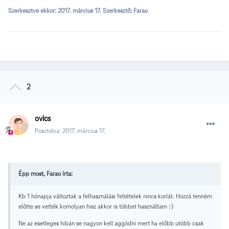
Szerkesztve ekkor:
2017. március 17.
Szerkesztő: Farao
2
ovics
Posztolva:
2017. március 17.
Épp most, Farao írta:
Kb 1 hónapja változtak a felhasználási feltételek nincs korlát. Hozzá tenném
előtte se vették komolyan hisz akkor is többet használtam :-)
Ne az esetleges hibán se nagyon kell aggódni mert ha előbb utóbb csak