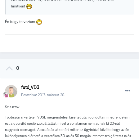
limitként
Én is így terveztem
0
futó_VD3
Posztolva:
2017. március 20.
Sziasztok!
Többszöri sikertelen VDSL megrendelési kísérlet után gondoltam megrendelem
ezt a gyorsító opció szolgáltatást mivel a vonalamon nem adnak ki 20-nál
nagyobb csomagot. A csalódás akkor ért mikor az ügyintéző közölte hogy az én
lakóhelyemen elérhető a vezetékes 30-as és 50 megás internet szolgáltatás is és