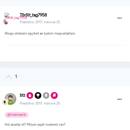
Törölt_tag7958
Posztolva:
2017. március 25.
Ahogy elnézem egyiket se tudom megvalósítani.
1
btz
Posztolva:
2017. március 25.
@hrabinaerik
Hol akadsz el? Milyen saját routered van?