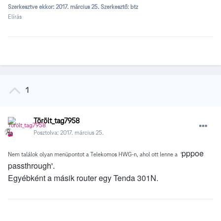
Szerkesztve ekkor:
2017. március 25.
Szerkesztő: btz
Elírás
1
Törölt_tag7958
Posztolva:
2017. március 25.
pppoe
Nem találok olyan menüpontot a Telekomos HWG-n, ahol ott lenne a '
passthrough'.
Egyébként a másik router egy Tenda 301N.