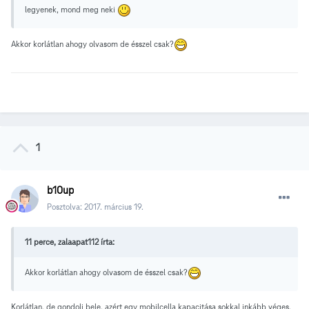
legyenek, mond meg neki
Akkor korlátlan ahogy olvasom de ésszel csak?
1
b10up
Posztolva:
2017. március 19.
11 perce, zalaapat112 írta:
Akkor korlátlan ahogy olvasom de ésszel csak?
Korlátlan, de gondolj bele, azért egy mobilcella kapacitása sokkal inkább véges,