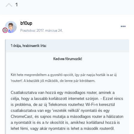
1
b10up
Posztolva:
2017. március 24.
1 órája, hrabinaerik írta:
Kedves fórumozók!
Két hete megrendeltem a gyorsító opciót, így pár napja hozták is az új
'routert'. A készülék jól működik, de lenne pár kérdésem.
Csatlakoztatva van hozzá egy másodlagos router, aminek a
célja, hogy a lassabb korlátozott internetet szórjon. - Ezzel nincs
is probléma, de az új Telekomos routerhez Wi-Fi-n keresztül
csatlakoztatva van egy 'vezeték nélküli' nyomtató és egy
ChromeCast, és sajnos mutatja a másodlagos router a hálózaton
a nyomtatót is és a tv okosítót is, amikhez korlátlanul hozzá is
lehet férni, vagy akár nyomtatni is lehet a második routerről.