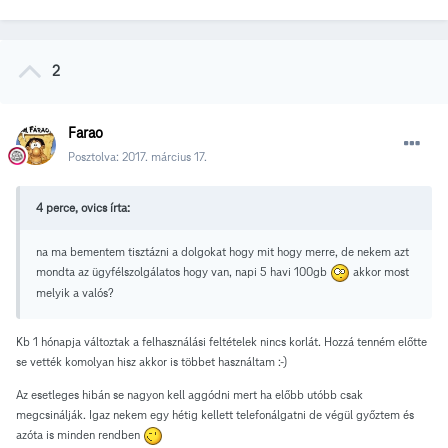
2
Farao
Posztolva:
2017. március 17.
4 perce, ovics írta:
na ma bementem tisztázni a dolgokat hogy mit hogy merre, de nekem azt
mondta az ügyfélszolgálatos hogy van, napi 5 havi 100gb
akkor most
melyik a valós?
Kb 1 hónapja változtak a felhasználási feltételek nincs korlát. Hozzá tenném előtte
se vették komolyan hisz akkor is többet használtam :-)
Az esetleges hibán se nagyon kell aggódni mert ha előbb utóbb csak
megcsinálják. Igaz nekem egy hétig kellett telefonálgatni de végül győztem és
azóta is minden rendben