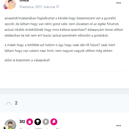
Posztolva:
2017. március 17.
sziasztok!mostanában foglalkoztat a kérdés hogy beszerezzem ezt a gyorsító
opciót, de láttam hogy van némi gond vele. nem olvastam el az egész fórumot,
szóval inkább érdeklődnék hogy mire kellene számítani? édesanyám lenne otthon
elsősorban és hát nem ért hozzá, szóval szeretném elkerülni a gondokat.
a másik hogy a letöltést azt tudom e úgy hogy csak dsl-ről húzza? csak mert
láttam hogy van valami napi limit. nem nagyon vagyok otthon még ebben
előre is köszönöm a válaszokat!
2
btz