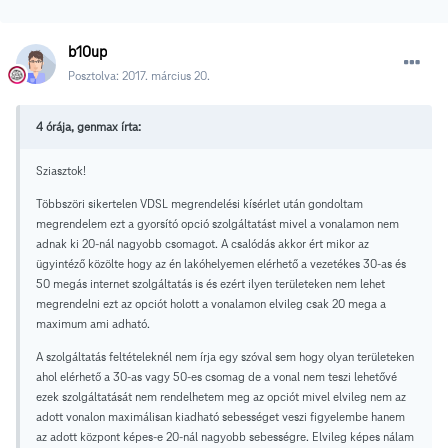
b10up
Posztolva:
2017. március 20.
4 órája, genmax írta:
Sziasztok!
Többszöri sikertelen VDSL megrendelési kísérlet után gondoltam
megrendelem ezt a gyorsító opció szolgáltatást mivel a vonalamon nem
adnak ki 20-nál nagyobb csomagot. A csalódás akkor ért mikor az
ügyintéző közölte hogy az én lakóhelyemen elérhető a vezetékes 30-as és
50 megás internet szolgáltatás is és ezért ilyen területeken nem lehet
megrendelni ezt az opciót holott a vonalamon elvileg csak 20 mega a
maximum ami adható.
A szolgáltatás feltételeknél nem írja egy szóval sem hogy olyan területeken
ahol elérhető a 30-as vagy 50-es csomag de a vonal nem teszi lehetővé
ezek szolgáltatását nem rendelhetem meg az opciót mivel elvileg nem az
adott vonalon maximálisan kiadható sebességet veszi figyelembe hanem
az adott központ képes-e 20-nál nagyobb sebességre. Elvileg képes nálam