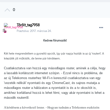
0
Törölt_tag7958
Posztolva:
2017. március 24.
Kedves fórumozók!
Két hete megrendeltem a gyorsító opciót, így pár napja hozták is az új 'routert'. A
készülék jól működik, de lenne pár kérdésem.
Csatlakoztatva van hozzá egy másodlagos router, aminek a célja, hogy
a lassabb korlátozott internetet szórjon. - Ezzel nincs is probléma, de
az új Telekomos routerhez Wi-Fi-n keresztül csatlakoztatva van egy
'vezeték nélküli' nyomtató és egy ChromeCast, és sajnos mutatja a
másodlagos router a hálózaton a nyomtatót is és a tv okosítót is,
amikhez korlátlanul hozzá is lehet férni, vagy akár nyomtatni is lehet a
második routerről.
A kérdésem a következő lenne. - Hogyan tudnám a Telekomos eszközön