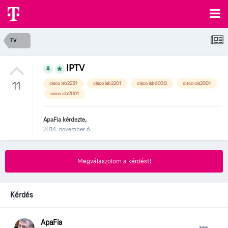
TV
IPTV
11
cisco isb2231
cisco isb2201
cisco isb6030
cisco cis2001
cisco isb2001
ApaFia
kérdezte,
2014. november 6.
Megválaszolom a kérdést!
Kérdés
ApaFia