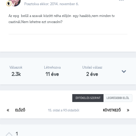
Posztolva ekkor:
2014. november 6.
Az epg belűl a szavak között néha előjön egy hasább,nem minden tv
csatinál.Nem lehetne ezt orvosolni?
Válaszok
Létrehozva
Utolsó válasz
2.3k
11 éve
2 éve
ÉRTÉKELÉS SZERINT
LEGRÉGEBBI ELÖL
ELŐZŐ
15. oldal a 93 oldalból
KÖVETKEZŐ
1