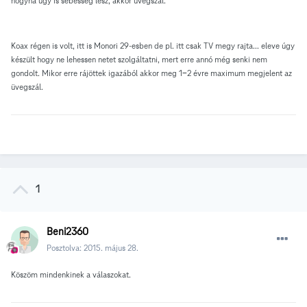
hogyha úgy is sebesség lesz, akkor üvegszál.
Koax régen is volt, itt is Monori 29-esben de pl. itt csak TV megy rajta... eleve úgy
készült hogy ne lehessen netet szolgáltatni, mert erre annó még senki nem
gondolt. Mikor erre rájöttek igazából akkor meg 1-2 évre maximum megjelent az
üvegszál.
1
Beni2360
Posztolva:
2015. május 28.
Köszöm mindenkinek a válaszokat.