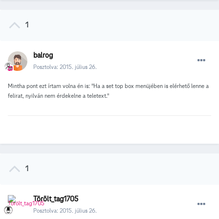
1
balrog
Posztolva:
2015. július 26.
Mintha pont ezt írtam volna én is: "Ha a set top box menüjében is elérhető lenne a
felirat, nyilván nem érdekelne a teletext."
1
Törölt_tag1705
Posztolva:
2015. július 26.