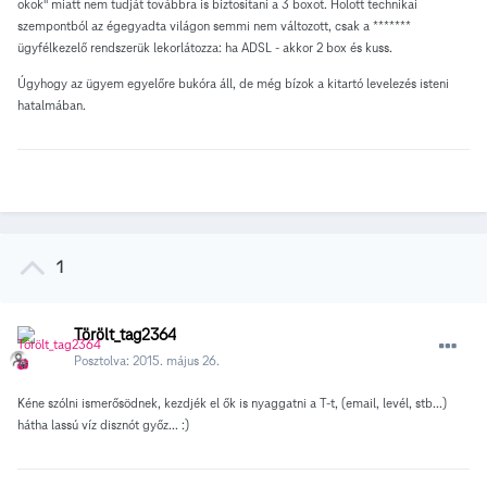
okok" miatt nem tudját továbbra is biztosítani a 3 boxot. Holott technikai
szempontból az égegyadta világon semmi nem változott, csak a *******
ügyfélkezelő rendszerük lekorlátozza: ha ADSL - akkor 2 box és kuss.
Úgyhogy az ügyem egyelőre bukóra áll, de még bízok a kitartó levelezés isteni
hatalmában.
1
Törölt_tag2364
Posztolva:
2015. május 26.
Kéne szólni ismerősödnek, kezdjék el ők is nyaggatni a T-t, (email, levél, stb...)
hátha lassú víz disznót győz... :)