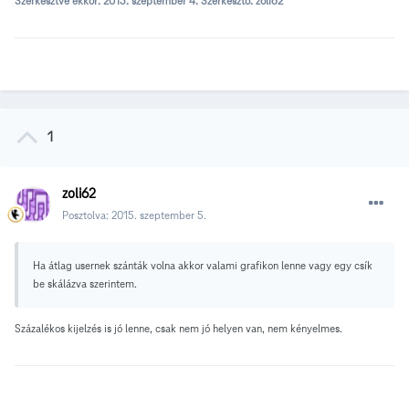
Szerkesztve ekkor:
2015. szeptember 4.
Szerkesztő: zoli62
1
zoli62
Posztolva:
2015. szeptember 5.
Ha átlag usernek szánták volna akkor valami grafikon lenne vagy egy csík
be skálázva szerintem.
Százalékos kijelzés is jó lenne, csak nem jó helyen van, nem kényelmes.