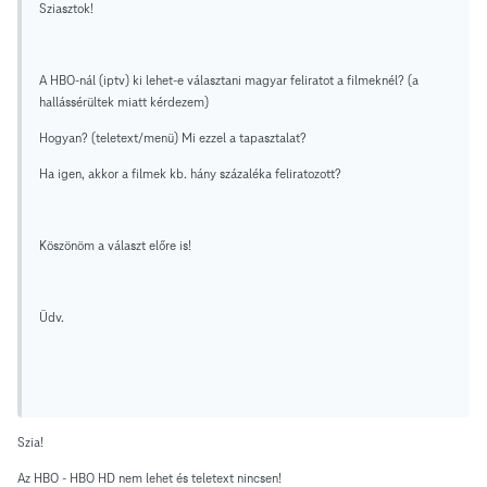
Sziasztok!
A HBO-nál (iptv) ki lehet-e választani magyar feliratot a filmeknél? (a
hallássérültek miatt kérdezem)
Hogyan? (teletext/menü) Mi ezzel a tapasztalat?
Ha igen, akkor a filmek kb. hány százaléka feliratozott?
Köszönöm a választ előre is!
Üdv.
Szia!
Az HBO - HBO HD nem lehet és teletext nincsen!