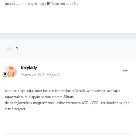
gondoltam mindig is, hogy IPTV csakis optikára.
1
foxylady
Posztolva:
2015. május 28.
nem csak optikára, mert koaxon is remekül működik :womanwink: ezt saját
tapasztalataim alapján bátran merem állítani
de ha fejlesztések megtörténnek, akkor szerintem ADSL/VDSL területeken is jobb
lesz a helyzet.