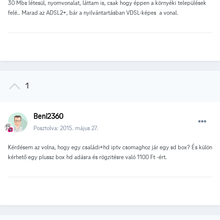
30 Mbs létesül, nyomvonalat, láttam is, csak hogy éppen a környéki települések
felé.. Marad az ADSL2+, bár a nyilvántartásban VDSL-képes a vonal.
1
Beni2360
Posztolva:
2015. május 27.
Kérdésem az volna, hogy egy családi+hd iptv csomaghoz jár egy sd box? És külön
kérhető egy plussz box hd adásra és rögzitésre való 1100 Ft -ért.