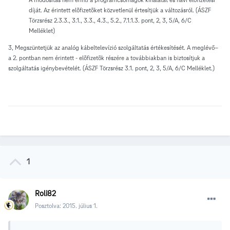
díját. Az érintett elõfizetõket közvetlenül értesítjük a változásról. (ÁSZF
Törzsrész 2.3.3., 3.1., 3.3., 4.3., 5.2., 7.1.1.3. pont, 2, 3, 5/A, 6/C
Melléklet)
3, Megszüntetjük az analóg kábeltelevízió szolgáltatás értékesítését. A meglévő–
a 2. pontban nem érintett - elõfizetõk részére a továbbiakban is biztosítjuk a
szolgáltatás igénybevételét. (ÁSZF Törzsrész 3.1. pont, 2, 3, 5/A, 6/C Melléklet.)
1
Roli82
Posztolva:
2015. július 1.