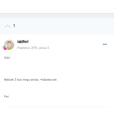
1
labiferi
Posztolva:
2015. június 3.
Üdv!
Nekünk 3 box megy simán, +kábeles net
Feri