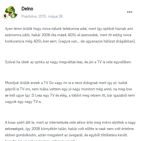
Deino
Posztolva:
2015. május 28.
ilyen téren örülök hogy nincs nálunk telekomos adsl, mert így optikát húznak ami
számomra jobb, habár 2008-óta másik ADSL-el szenvedek, mert itt eddig nincs
konkurencia még ADSL-ben sem. (vagyis van... de ugyanazon hálózat drágábban).
Szóval ha ideér az optika az nagy megváltás lesz, és jön a TV is vele egyidőben.
Mondjuk örülök ennek a TV Go vagy mi is a neve dolognak mert így pl. tudok
gépről is TV-zni, nem hiába vettem egy jó nagy monitort még annó, na meg box
se kell ugye így :D Lesz egy TV és elég, a többit meg nézem itt, bár igazából nem
vagyok egy nagy TV-s.
A koax azért állt le, mert az internetezés vele akkor érte meg mikro eljöttek a nagy
sebességek, így 2008 környékén talán, habár volt előtte is csak nem volt értelme
ebben gondolkodni, aztán megjelent az üvegszál, és egyből tiltólistára került.