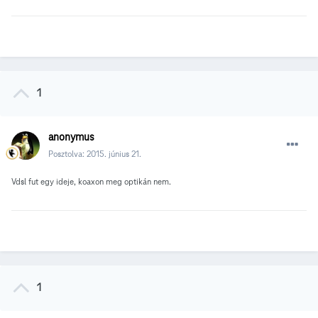
1
anonymus
Posztolva:
2015. június 21.
Vdsl fut egy ideje, koaxon meg optikán nem.
1