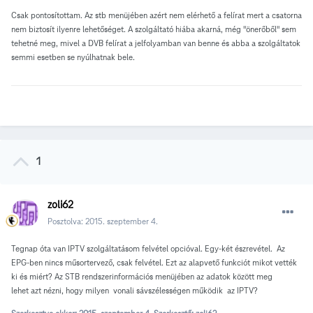
Csak pontosítottam. Az stb menüjében azért nem elérhető a felírat mert a csatorna
nem biztosít ilyenre lehetőséget. A szolgáltató hiába akarná, még "önerőből" sem
tehetné meg, mivel a DVB felírat a jelfolyamban van benne és abba a szolgáltatok
semmi esetben se nyúlhatnak bele.
1
zoli62
Posztolva:
2015. szeptember 4.
Tegnap óta van IPTV szolgáltatásom felvétel opcióval. Egy-két észrevétel. Az
EPG-ben nincs műsortervező, csak felvétel. Ezt az alapvető funkciót mikot vették
ki és miért? Az STB rendszerinformációs menüjében az adatok között meg
lehet azt nézni, hogy milyen vonali sávszélességen működik az IPTV?