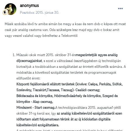
anonymus
Posztolva:
2015. június 30.
Másik szobába lévő tv amibe simán be megy a koax és nem dvb-c képes ott most
csak pár analóg csatorna van. Oda szükséges lesz majd egy dvb-c boksz amit
vagy veszel valahol vagy bérelhetsz a Telekomtól
Műszaki okok miatt 2015. október 31-én
megszüntetjük egyes analóg
díjcsomagjainkat
, s ezzel a változással összefüggésben új technológián
biztosítjuk a továbbiakban a szolgáltatást az érintett elõfizetõk számára. A
módosítás a következő szolgáltatási területek és programcsomagok
elõfizetõit érinti:
Központi fejállomásról ellátott területek (kivéve: Csépa, Perkáta, Siófok,
Szelevény, Tiszakürt,Tiszasas, Tiszaug)- Családi csomag;
Békéscsaba és környéke, Hódmezővásárhely és környéke, Szeged és
környéke - Alap csomag,
Mindszent - Start csomag.
A technológiaváltásra 2015. augusztus1-jétõl
október 31-ig kerül sor, így
az analóg kábeltelevízió szolgáltatásról ezen
időtartam alatt folyamatosan térünk át az új kódolatlan digitális
kábeltelevízió szolgáltatásra.
A módosítás nem érinti a programcsomagok kínálatát és havi előfizetési