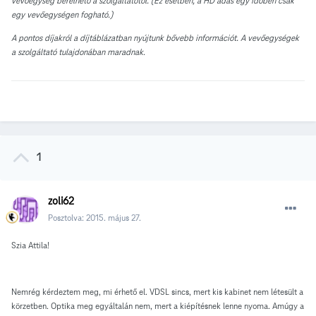
vevőegység bérelhető a szolgáltatótól. (Ez esetben, a HD adás egy időben csak
egy vevőegységen fogható.)
A pontos díjakról a díjtáblázatban nyújtunk bővebb információt. A vevőegységek
a szolgáltató tulajdonában maradnak
.
1
zoli62
Posztolva:
2015. május 27.
Szia Attila!
Nemrég kérdeztem meg, mi érhető el. VDSL sincs, mert kis kabinet nem létesült a
körzetben. Optika meg egyáltalán nem, mert a kiépítésnek lenne nyoma. Amúgy a