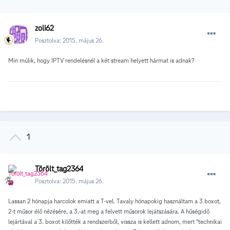
zoli62
Posztolva:
2015. május 26.
Min múlik, hogy IPTV rendelésnél a két stream helyett hármat is adnak?
1
Törölt_tag2364
Posztolva:
2015. május 26.
Lassan 2 hónapja harcolok emiatt a T-vel. Tavaly hónapokig használtam a 3 boxot,
2-t műsor élő nézésére, a 3.-at meg a felvett műsorok lejátszására. A hűségidő
lejártával a 3. boxot kilőtték a rendszerből, vissza is kellett adnom, mert "technikai