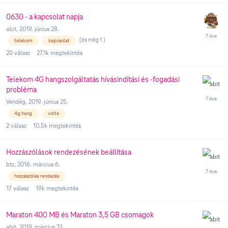
0630 - a kapcsolat napja
abit
,
2019. június 28.
(és még 1 )
telekom
kapcsolat
20
válasz
27.1k
megtekintés
Telekom 4G hangszolgáltatás hívásindítási és -fogadási
probléma
Vendég
,
2019. június 25.
4g hang
volte
2
válasz
10.5k
megtekintés
Hozzászólások rendezésének beállítása
btz
,
2016. március 6.
hozzászólás rendezés
17
válasz
19k
megtekintés
Maraton 400 MB és Maraton 3,5 GB csomagok
abit
,
2019. március 31.