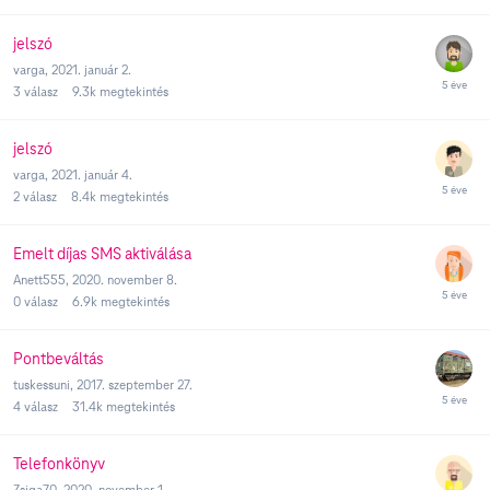
jelszó
varga
,
2021. január 2.
3
válasz
9.3k
megtekintés
jelszó
varga
,
2021. január 4.
2
válasz
8.4k
megtekintés
Emelt díjas SMS aktiválása
Anett555
,
2020. november 8.
0
válasz
6.9k
megtekintés
Pontbeváltás
tuskessuni
,
2017. szeptember 27.
4
válasz
31.4k
megtekintés
Telefonkönyv
Zsiga70
,
2020. november 1.