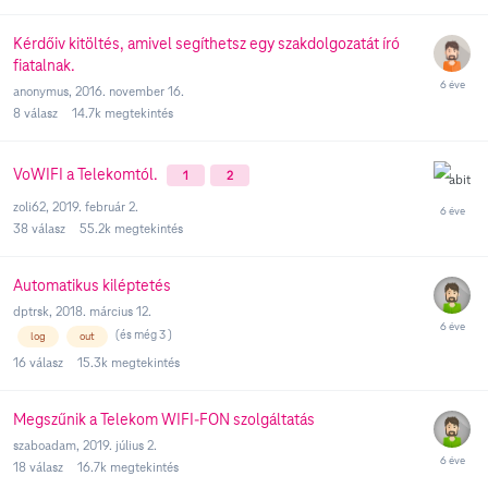
Kérdőiv kitöltés, amivel segíthetsz egy szakdolgozatát író
fiatalnak.
anonymus
,
2016. november 16.
8
válasz
14.7k
megtekintés
VoWIFI a Telekomtól.
1
2
zoli62
,
2019. február 2.
38
válasz
55.2k
megtekintés
Automatikus kiléptetés
dptrsk
,
2018. március 12.
(és még 3 )
log
out
16
válasz
15.3k
megtekintés
Megszűnik a Telekom WIFI-FON szolgáltatás
szaboadam
,
2019. július 2.
18
válasz
16.7k
megtekintés