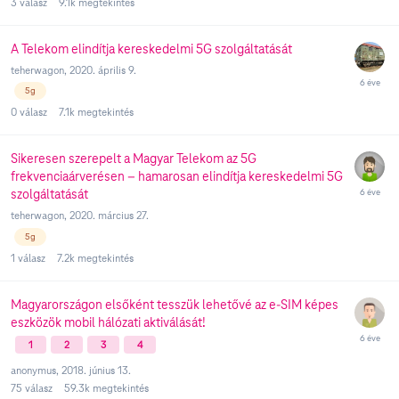
3
válasz
9.1k
megtekintés
A Telekom elindítja kereskedelmi 5G szolgáltatását
teherwagon
,
2020. április 9.
5g
0
válasz
7.1k
megtekintés
Sikeresen szerepelt a Magyar Telekom az 5G
frekvenciaárverésen – hamarosan elindítja kereskedelmi 5G
szolgáltatását
teherwagon
,
2020. március 27.
5g
1
válasz
7.2k
megtekintés
Magyarországon elsőként tesszük lehetővé az e-SIM képes
eszközök mobil hálózati aktiválását!
1
2
3
4
anonymus
,
2018. június 13.
75
válasz
59.3k
megtekintés