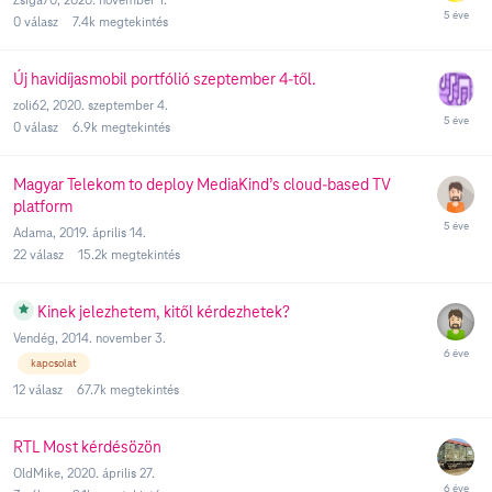
0
válasz
7.4k
megtekintés
Új havidíjasmobil portfólió szeptember 4-től.
zoli62
,
2020. szeptember 4.
0
válasz
6.9k
megtekintés
Magyar Telekom to deploy MediaKind’s cloud-based TV
platform
Adama
,
2019. április 14.
22
válasz
15.2k
megtekintés
Kinek jelezhetem, kitől kérdezhetek?
Vendég
,
2014. november 3.
kapcsolat
12
válasz
67.7k
megtekintés
RTL Most kérdésözön
OldMike
,
2020. április 27.