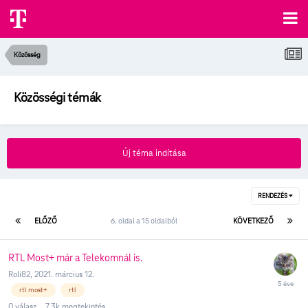
Közösség
Közösségi témák
Új téma indítása
RENDEZÉS
ELŐZŐ
6. oldal a 15 oldalból
KÖVETKEZŐ
RTL Most+ már a Telekomnál is.
Roli82
,
2021. március 12.
rtl most+
rtl
0
válasz
7.3k
megtekintés