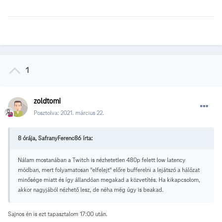
1
zoldtomi
Posztolva:
2021. március 22.
8 órája, SafranyFerenc86 írta:
Nálam mostanában a Twitch is nézhetetlen 480p felett low latency
módban, mert folyamatosan "elfelejt" előre bufferelni a lejátszó a hálózat
minősége miatt és így állandóan megakad a közvetítés. Ha kikapcsolom,
akkor nagyjából nézhető lesz, de néha még úgy is beakad.
Sajnos én is ezt tapasztalom 17:00 után.