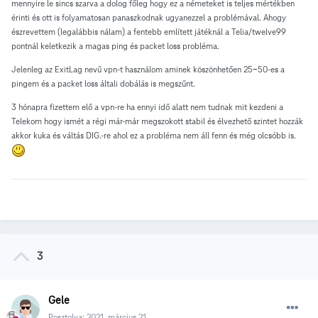
mennyire le sincs szarva a dolog főleg hogy ez a németeket is teljes mértékben
érinti és ott is folyamatosan panaszkodnak ugyanezzel a problémával. Ahogy
észrevettem (legalábbis nálam) a fentebb említett játéknál a Telia/twelve99
pontnál keletkezik a magas ping és packet loss probléma.
Jelenleg az ExitLag nevű vpn-t használom aminek köszönhetően 25-50-es a
pingem és a packet loss általi dobálás is megszűnt.
3 hónapra fizettem elő a vpn-re ha ennyi idő alatt nem tudnak mit kezdeni a
Telekom hogy ismét a régi már-már megszokott stabil és élvezhető szintet hozzák
akkor kuka és váltás DIG.-re ahol ez a probléma nem áll fenn és még olcsóbb is.
3
Gele
Posztolva:
2021. március 21.