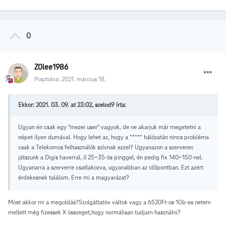
0
Z0lee1986
Posztolva:
2021. március 18.
Ekkor: 2021. 03. 09. at 23:02, szelod9 írta:
Ugyan én csak egy "mezei user" vagyok, de ne akarjuk már megetetni a
népet ilyen dumával. Hogy lehet az, hogy a ***** hálózatán nincs probléma
csak a Telekomos felhasználók szívnak ezzel? Ugyanazon a szerveren
játszunk a Digis haverral, ő 25-35-ös pinggel, én pedig fix 140-150-nel.
Ugyanarra a szerverre csatlakozva, ugyanabban az időpontban. Ezt azért
érdekesnek találom. Erre mi a magyarázat?
Most akkor mi a megoldás?Szolgáltatóv váltok vagy a 6520Ft-os 1Gb-es netem
mellett még fizessek X összeget,hogy normálisan tudjam használni?