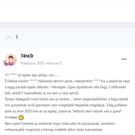
1
T4nk3r
Posztolva:
2021. március 17.
+1 ***** az egész úgy ahogy van......
Érdekes módon ***** hálózatán semmi gond, visszakötöm *****ba a gépet és csak
a lagg parádé egész délután / hétvégén. (igen eljutottunk oda hogy 2 előfizetés
kell, ebből 1 használható is, na nem a ratyi színű)
Persze hűségidő miatt kötve van az ember.... lehet megérdeklődöm a fogyvédnél
mit gondolnak erről szerintem nem megfelelő teljesítés meglátjuk. Elég pofátlan
ezen az áron 2021-ben ez az egész, pláne az "istibizti nem nálunk van a gond"
kiírással
Nem azért fizetnek az emberek hogy meló után itt anyázzanak, remélem
mihamarabb megindul a tömeg másfelé akkor talán kapcsolnak.