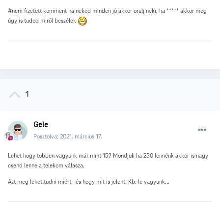
#nem fizetett komment ha neked minden jó akkor örülj neki, ha ***** akkor meg
úgy is tudod miről beszélek
1
Gele
Posztolva:
2021. március 17.
Lehet hogy többen vagyunk már mint 15? Mondjuk ha 250 lennénk akkor is nagy
csend lenne a telekom válasza.
Azt meg lehet tudni miért, és hogy mit is jelent. Kb. le vagyunk...