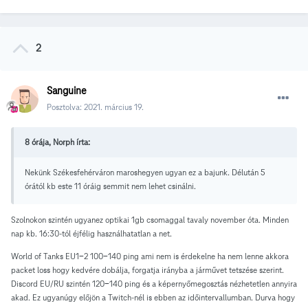
2
Sanguine
Posztolva:
2021. március 19.
8 órája, Norph írta:
Nekünk Székesfehérváron maroshegyen ugyan ez a bajunk. Délután 5
órától kb este 11 óráig semmit nem lehet csinálni.
Szolnokon szintén ugyanez optikai 1gb csomaggal tavaly november óta. Minden
nap kb. 16:30-tól éjfélig használhatatlan a net.
World of Tanks EU1-2 100-140 ping ami nem is érdekelne ha nem lenne akkora
packet loss hogy kedvére dobálja, forgatja irányba a járművet tetszése szerint.
Discord EU/RU szintén 120-140 ping és a képernyőmegosztás nézhetetlen annyira
akad. Ez ugyanúgy előjön a Twitch-nél is ebben az időintervallumban. Durva hogy