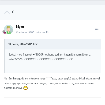
0
Myke
Posztolva:
2021. március 18.
11 perce, Z0lee1986 írta:
Szóval még fizessek + 3000Ft-ot,hogy tudjam használni normálisan a
netet????VICCCCCCCCCCCCCCCCCCCCCCCCCCC
Ne rám haragudj, én is tudom hogy *****ság, csak segítő szándékkal írtam, mivel
nálam egy vpn megoldotta a dolgot, mondjuk az nekem ingyen van, ez nem
tudtam mennyi.