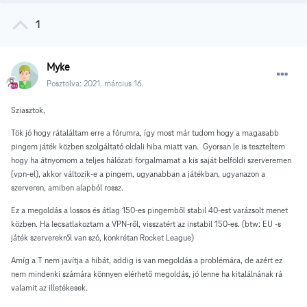
1
Myke
Posztolva:
2021. március 16.
Sziasztok,
Tök jó hogy rátaláltam erre a fórumra, így most már tudom hogy a magasabb
pingem játék közben szolgáltató oldali hiba miatt van. Gyorsan le is teszteltem
hogy ha átnyomom a teljes hálózati forgalmamat a kis saját belföldi szerveremen
(vpn-el), akkor változik-e a pingem, ugyanabban a játékban, ugyanazon a
szerveren, amiben alapból rossz.
Ez a megoldás a lossos és átlag 150-es pingemből stabil 40-est varázsolt menet
közben. Ha lecsatlakoztam a VPN-ről, visszatért az instabil 150-es. (btw: EU -s
játék szerverekről van szó, konkrétan Rocket League)
Amíg a T nem javítja a hibát, addig is van megoldás a problémára, de azért ez
nem mindenki számára könnyen elérhető megoldás, jó lenne ha kitalálnának rá
valamit az illetékesek.