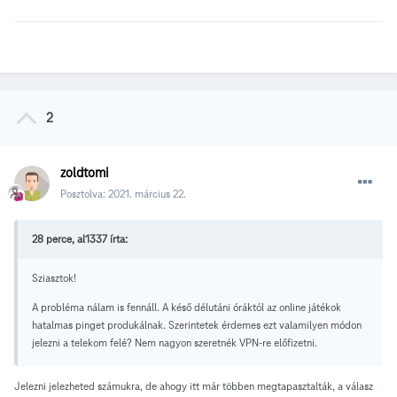
2
zoldtomi
Posztolva:
2021. március 22.
28 perce, al1337 írta:
Sziasztok!
A probléma nálam is fennáll. A késő délutáni óráktól az online játékok
hatalmas pinget produkálnak. Szerintetek érdemes ezt valamilyen módon
jelezni a telekom felé? Nem nagyon szeretnék VPN-re előfizetni.
Jelezni jelezheted számukra, de ahogy itt már többen megtapasztalták, a válasz