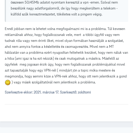
összesen 50/45Mb adatot nyomtam keresztül a vpn -emen. Szóval nem
beszélünk nagy adatforgalomról, de így hogy megkerültem a telekom -
külföld szűk keresztmetszetet, tökéletes volt a pingem végig.
Ennél jobban nem is lehetet volna megfogalmazni mi is a probléma. Túl kevesen
reklamálnak ahhoz, hogy foglalkozzanak vele, mert a többi ügyfél vagy nem
tudnak róla vagy nem érinti őket, mivel olyan formában használják a szolgatást,
ahol nem annyira fontos a késleltetés és csomagvesztés. Mivel nem a MT
hálózatán van a probléma ezért nyugodtan feltehetik kezüket, hogy nem náluk van
a hiba (ami igaz is ha ezt nézzük) és csak mutogatnak a másikra. Másfelől az
ügyfelek meg jogosan érzik úgy, hogy nem foglalkozanak problémájukkal mivel
azt tapasztalják hogy egy VPN-nél ( mindjárt jön a topic móka mestere és
megmondja, hogy semmi köze a VPN-nek ahhoz, hogy ott nem jelentkezik a gond
) vagy másik szolgáltatónál nem jelentkezik a probléma.
Szerkesztve ekkor:
2021. március 17.
Szerkesztő: zoldtomi