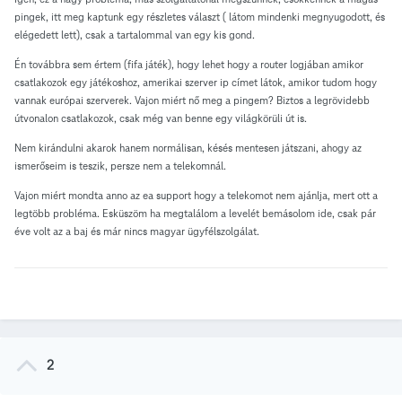
pingek, itt meg kaptunk egy részletes választ ( látom mindenki megnyugodott, és
elégedett lett), csak a tartalommal van egy kis gond.
Én továbbra sem értem (fifa játék), hogy lehet hogy a router logjában amikor
csatlakozok egy játékoshoz, amerikai szerver ip címet látok, amikor tudom hogy
vannak európai szerverek. Vajon miért nő meg a pingem? Biztos a legrövidebb
útvonalon csatlakozok, csak még van benne egy világkörüli út is.
Nem kirándulni akarok hanem normálisan, késés mentesen játszani, ahogy az
ismerőseim is teszik, persze nem a telekomnál.
Vajon miért mondta anno az ea support hogy a telekomot nem ajánlja, mert ott a
legtöbb probléma. Esküszöm ha megtalálom a levelét bemásolom ide, csak pár
éve volt az a baj és már nincs magyar ügyfélszolgálat.
2