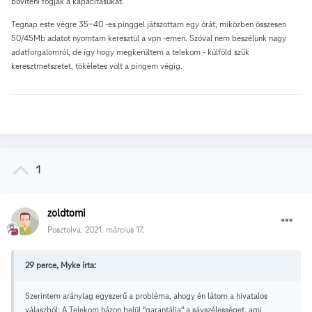
bővíteni fogják a kapacitásukat.
Tegnap este végre 35-40 -es pinggel játszottam egy órát, miközben összesen
50/45Mb adatot nyomtam keresztül a vpn -emen. Szóval nem beszélünk nagy
adatforgalomról, de így hogy megkerültem a telekom - külföld szűk
keresztmetszetet, tökéletes volt a pingem végig.
1
zoldtomi
Posztolva:
2021. március 17.
29 perce, Myke írta:
Szerintem aránylag egyszerű a probléma, ahogy én látom a hivatalos
válaszból: A Telekom házon belül "garantálja" a sávszélességet, ami