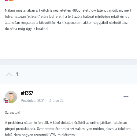
Nálam mostanában a Twitch is nézhetetlen 480p felett low latency módban, mert
folyamatosan "elfelejt" előre bufferelni a lejátszó a hálózat minősége miatt és így
állandóan megakad a közvetítés. Ha kikapcsolom, akkor nagyjából nézhető lesz,
de néha még úgy is beakad.
1
al1337
Posztolva:
2021. március 22.
Sziasztok!
A probléma nálam is fennáll. A késő délutáni óráktól az online játékok hatalmas
pinget produkálnak. Szerintetek érdemes ezt valamilyen módon jelezni a telekom
felé? Nem nagyon szeretnék VPN-re előfizetni.