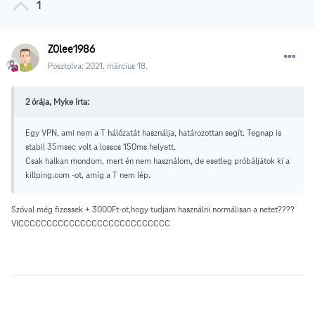
1
Z0lee1986
Posztolva:
2021. március 18.
2 órája, Myke írta:
Egy VPN, ami nem a T hálózatát használja, határozottan segít. Tegnap is
stabil 35msec volt a lossos 150ms helyett.
Csak halkan mondom, mert én nem használom, de esetleg próbáljátok ki a
killping.com -ot, amíg a T nem lép.
Szóval még fizessek + 3000Ft-ot,hogy tudjam használni normálisan a netet????
VICCCCCCCCCCCCCCCCCCCCCCCCCCC