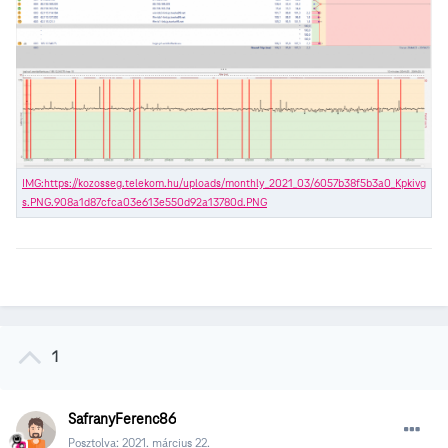
1
SafranyFerenc86
Posztolva:
2021. március 22.