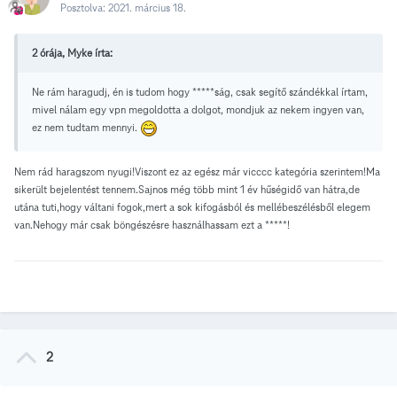
Posztolva:
2021. március 18.
2 órája, Myke írta:
Ne rám haragudj, én is tudom hogy *****ság, csak segítő szándékkal írtam,
mivel nálam egy vpn megoldotta a dolgot, mondjuk az nekem ingyen van,
ez nem tudtam mennyi.
Nem rád haragszom nyugi!Viszont ez az egész már vicccc kategória szerintem!Ma
sikerült bejelentést tennem.Sajnos még több mint 1 év hűségidő van hátra,de
utána tuti,hogy váltani fogok,mert a sok kifogásból és mellébeszélésből elegem
van.Nehogy már csak böngészésre használhassam ezt a *****!
2