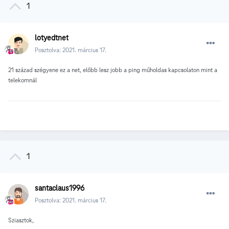
1
lotyedtnet
Posztolva:
2021. március 17.
21 század szégyene ez a net, előbb lesz jobb a ping műholdas kapcsolaton mint a
telekomnál
1
santaclaus1996
Posztolva:
2021. március 17.
Sziasztok,