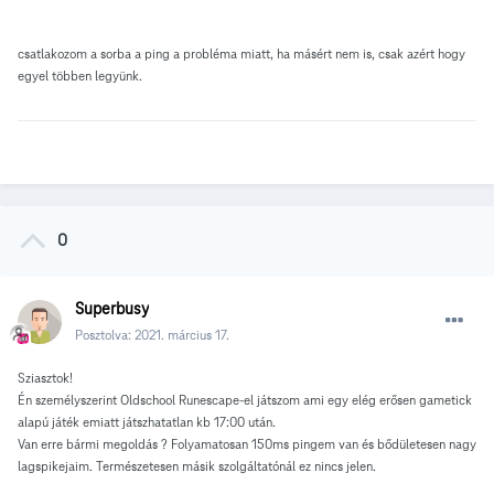
csatlakozom a sorba a ping a probléma miatt, ha másért nem is, csak azért hogy
egyel többen legyünk.
0
Superbusy
Posztolva:
2021. március 17.
Sziasztok!
Én személyszerint Oldschool Runescape-el játszom ami egy elég erősen gametick
alapú játék emiatt játszhatatlan kb 17:00 után.
Van erre bármi megoldás ? Folyamatosan 150ms pingem van és bődületesen nagy
lagspikejaim. Természetesen másik szolgáltatónál ez nincs jelen.