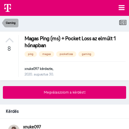
Gaming
Magas Ping (ms) + Pocket Loss az elmúlt 1
hónapban
8
ping
magas
pocketloss
gaming
xnuke097
kérdezte,
2020. augusztus 30.
Megválaszolom a kérdést!
Kérdés
xnuke097