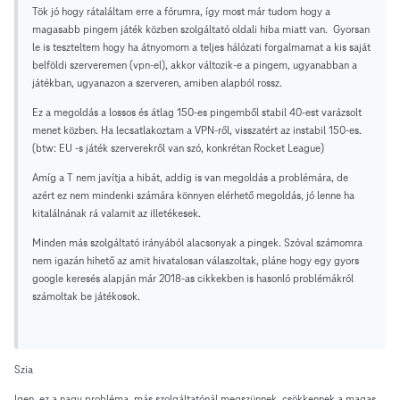
Tök jó hogy rátaláltam erre a fórumra, így most már tudom hogy a
magasabb pingem játék közben szolgáltató oldali hiba miatt van. Gyorsan
le is teszteltem hogy ha átnyomom a teljes hálózati forgalmamat a kis saját
belföldi szerveremen (vpn-el), akkor változik-e a pingem, ugyanabban a
játékban, ugyanazon a szerveren, amiben alapból rossz.
Ez a megoldás a lossos és átlag 150-es pingemből stabil 40-est varázsolt
menet közben. Ha lecsatlakoztam a VPN-ről, visszatért az instabil 150-es.
(btw: EU -s játék szerverekről van szó, konkrétan Rocket League)
Amíg a T nem javítja a hibát, addig is van megoldás a problémára, de
azért ez nem mindenki számára könnyen elérhető megoldás, jó lenne ha
kitalálnának rá valamit az illetékesek.
Minden más szolgáltató irányából alacsonyak a pingek. Szóval számomra
nem igazán hihető az amit hivatalosan válaszoltak, pláne hogy egy gyors
google keresés alapján már 2018-as cikkekben is hasonló problémákról
számoltak be játékosok.
Szia
Igen, ez a nagy probléma, más szolgáltatónál megszünnek, csökkennek a magas