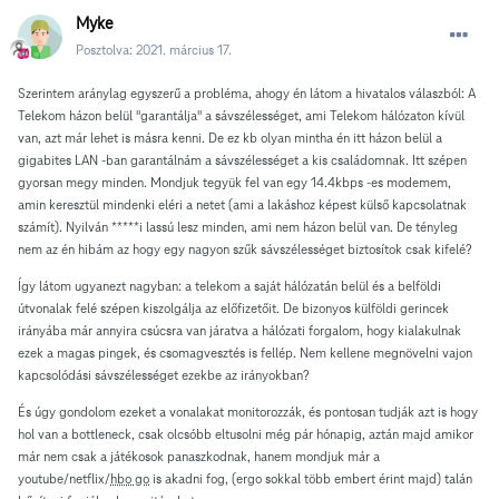
Myke
Posztolva:
2021. március 17.
Szerintem aránylag egyszerű a probléma, ahogy én látom a hivatalos válaszból: A
Telekom házon belül "garantálja" a sávszélességet, ami Telekom hálózaton kívül
van, azt már lehet is másra kenni. De ez kb olyan mintha én itt házon belül a
gigabites LAN -ban garantálnám a sávszélességet a kis családomnak. Itt szépen
gyorsan megy minden. Mondjuk tegyük fel van egy 14.4kbps -es modemem,
amin keresztül mindenki eléri a netet (ami a lakáshoz képest külső kapcsolatnak
számít). Nyilván *****i lassú lesz minden, ami nem házon belül van. De tényleg
nem az én hibám az hogy egy nagyon szűk sávszélességet biztosítok csak kifelé?
Így látom ugyanezt nagyban: a telekom a saját hálózatán belül és a belföldi
útvonalak felé szépen kiszolgálja az előfizetőit. De bizonyos külföldi gerincek
irányába már annyira csúcsra van járatva a hálózati forgalom, hogy kialakulnak
ezek a magas pingek, és csomagvesztés is fellép. Nem kellene megnövelni vajon
kapcsolódási sávszélességet ezekbe az irányokban?
És úgy gondolom ezeket a vonalakat monitorozzák, és pontosan tudják azt is hogy
hol van a bottleneck, csak olcsóbb eltusolni még pár hónapig, aztán majd amikor
már nem csak a játékosok panaszkodnak, hanem mondjuk már a
youtube/netflix/
hbo go
is akadni fog, (ergo sokkal több embert érint majd) talán