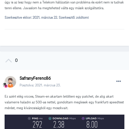
úgy is az lesz hogy nem a Telekom hálózatán van probléma és ezért nem is tudnak
tenni ellene. Javaslom ha megteheted válts egy másik szolgáltatóra.
Szerkesztve ekkor:
2021. március 22.
Szerkesztő: zoldtomi
0
SafranyFerenc86
Posztolva:
2021. március 23.
Ez azért elég vicces, Steam-en akartam letölteni egy patchet, de alig akart
valamerre haladni az 500-as nettel, gondoltam meglesek egy frankfurti speedtest
mérést, meg kíváncsiságból egy moszkvait.