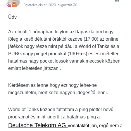
Posztolva ekkor:
2020. augusztus 30.
Üdv,
Az elmúlt 1 hónapban folyton azt tapasztalom hogy
főleg a késő délutáni óráktól kezdve (17:00) az online
játékok nagy része mint például a World of Tanks és a
PUBG nagy pinget produkál (130+ms) és eszméletlen
hatalmas nagy pocket lossok vannak meccsek közben,
emiatt lehetetlen játszani.
Kérdésem az lenne hogy ezt hogy lehet-ne
megszüntetni, mert kezd nagyon idegesítő lenni.
World of Tanks közben futtattam a ping plotter nevű
programot és mint kiderült a hatalmas ping a
Deutsche Telekom AG
vonalaktól jön, ergó nem a