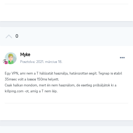
0
Myke
Posztolva:
2021. március 18.
Egy VPN, ami nem a T hálózatát használja, határozottan segít. Tegnap is stabil
35msec volt a lossos 150ms helyett.
Csak halkan mondom, mert én nem használom, de esetleg próbáljátok ki a
killping.com -ot, amíg a T nem lép.