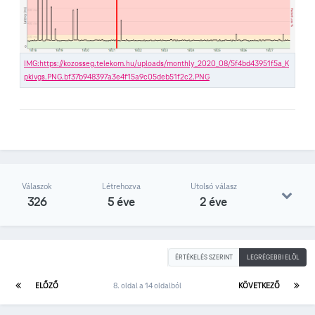
Válaszok
Létrehozva
Utolsó válasz
326
5 éve
2 éve
ÉRTÉKELÉS SZERINT
LEGRÉGEBBI ELÖL
ELŐZŐ
8. oldal a 14 oldalból
KÖVETKEZŐ