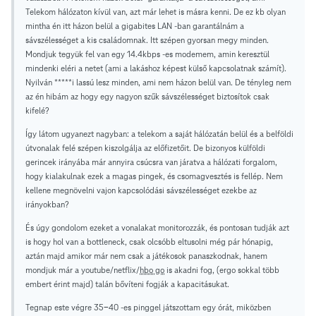
Telekom hálózaton kívül van, azt már lehet is másra kenni. De ez kb olyan
mintha én itt házon belül a gigabites LAN -ban garantálnám a
sávszélességet a kis családomnak. Itt szépen gyorsan megy minden.
Mondjuk tegyük fel van egy 14.4kbps -es modemem, amin keresztül
mindenki eléri a netet (ami a lakáshoz képest külső kapcsolatnak számít).
Nyilván *****i lassú lesz minden, ami nem házon belül van. De tényleg nem
az én hibám az hogy egy nagyon szűk sávszélességet biztosítok csak
kifelé?
Így látom ugyanezt nagyban: a telekom a saját hálózatán belül és a belföldi
útvonalak felé szépen kiszolgálja az előfizetőit. De bizonyos külföldi
gerincek irányába már annyira csúcsra van járatva a hálózati forgalom,
hogy kialakulnak ezek a magas pingek, és csomagvesztés is fellép. Nem
kellene megnövelni vajon kapcsolódási sávszélességet ezekbe az
irányokban?
És úgy gondolom ezeket a vonalakat monitorozzák, és pontosan tudják azt
is hogy hol van a bottleneck, csak olcsóbb eltusolni még pár hónapig,
aztán majd amikor már nem csak a játékosok panaszkodnak, hanem
mondjuk már a youtube/netflix/
hbo go
is akadni fog, (ergo sokkal több
embert érint majd) talán bővíteni fogják a kapacitásukat.
Tegnap este végre 35-40 -es pinggel játszottam egy órát, miközben