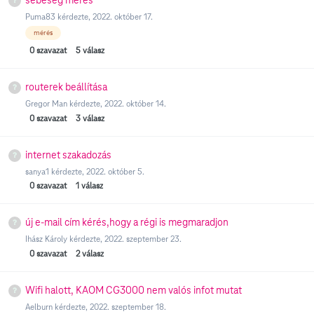
Puma83
kérdezte,
2022. október 17.
mérés
0
szavazat
5
válasz
routerek beállítása
Gregor Man
kérdezte,
2022. október 14.
0
szavazat
3
válasz
internet szakadozás
sanya1
kérdezte,
2022. október 5.
0
szavazat
1
válasz
új e-mail cím kérés,hogy a régi is megmaradjon
Ihász Károly
kérdezte,
2022. szeptember 23.
0
szavazat
2
válasz
Wifi halott, KAOM CG3000 nem valós infot mutat
Aelburn
kérdezte,
2022. szeptember 18.