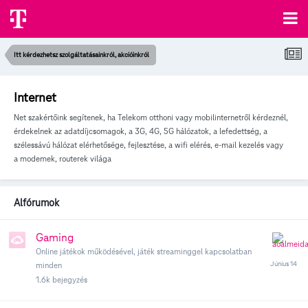
Itt kérdezhetsz szolgáltatásainkról, akcióinkról
Internet
Net szakértőink segítenek, ha Telekom otthoni vagy mobilinternetről kérdeznél,
érdekelnek az adatdíjcsomagok, a 3G, 4G, 5G hálózatok, a lefedettség, a
szélessávú hálózat elérhetősége, fejlesztése, a wifi elérés, e-mail kezelés vagy
a modemek, routerek világa
Alfórumok
Gaming
Online játékok működésével, játék streaminggel kapcsolatban
minden
1.6k
bejegyzés