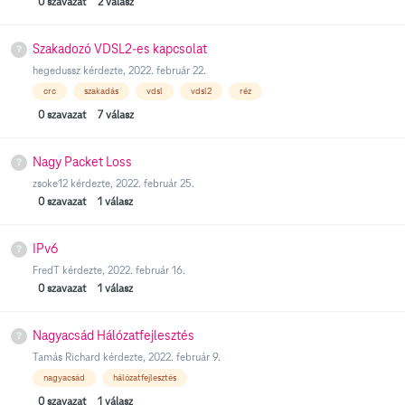
0
szavazat
2
válasz
Szakadozó VDSL2-es kapcsolat
hegedussz
kérdezte,
2022. február 22.
crc
szakadás
vdsl
vdsl2
réz
0
szavazat
7
válasz
Nagy Packet Loss
zsoke12
kérdezte,
2022. február 25.
0
szavazat
1
válasz
IPv6
FredT
kérdezte,
2022. február 16.
0
szavazat
1
válasz
Nagyacsád Hálózatfejlesztés
Tamás Richard
kérdezte,
2022. február 9.
nagyacsád
hálózatfejlesztés
0
szavazat
1
válasz