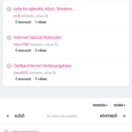
szép kis ajándék, köszi, Telekom...
zrx8
kérdezte,
július 26.
0
szavazat
1
válasz
Internet hálózat fejlesztés
Viktor1987
kérdezte,
július 16.
0
szavazat
2
válasz
Optikai internet Hetényegyháza
david555
kérdezte,
július 16.
0
szavazat
3
válasz
RENDEZÉS
SZŰRÉS
ELŐZŐ
14. oldal a 46 oldalból
KÖVETKEZŐ
sebeség mérés