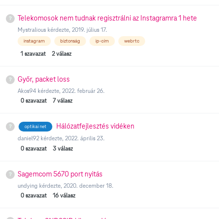
Telekomosok nem tudnak regisztrálni az Instagramra 1 hete
Mystralious
kérdezte,
2019. július 17.
instagram
biztonság
ip-cím
webrtc
1
szavazat
2
válasz
Győr, packet loss
Akos94
kérdezte,
2022. február 26.
0
szavazat
7
válasz
Hálózatfejlesztés vidéken
optikai net
daniel92
kérdezte,
2022. április 23.
0
szavazat
3
válasz
Sagemcom 5670 port nyitás
undying
kérdezte,
2020. december 18.
0
szavazat
16
válasz