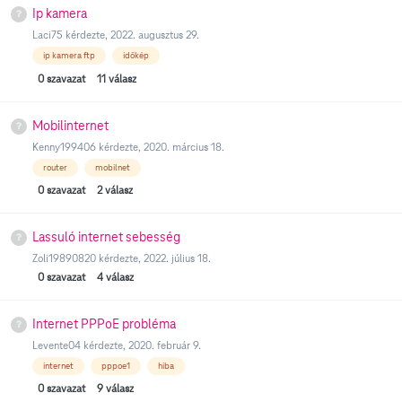
Ip kamera
Laci75
kérdezte,
2022. augusztus 29.
ip kamera ftp
időkép
0
szavazat
11
válasz
Mobilinternet
Kenny199406
kérdezte,
2020. március 18.
router
mobilnet
0
szavazat
2
válasz
Lassuló internet sebesség
Zoli19890820
kérdezte,
2022. július 18.
0
szavazat
4
válasz
Internet PPPoE probléma
Levente04
kérdezte,
2020. február 9.
internet
pppoe1
hiba
0
szavazat
9
válasz