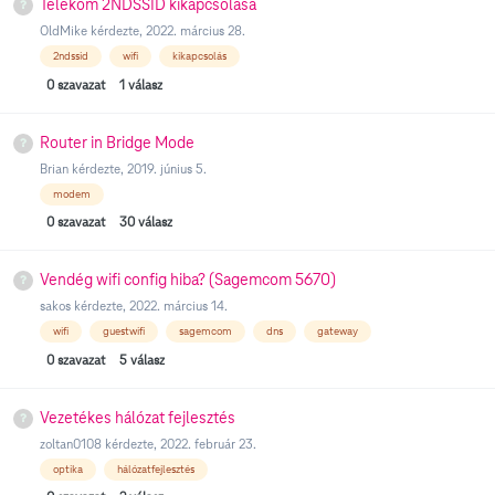
Telekom 2NDSSID kikapcsolása
OldMike
kérdezte,
2022. március 28.
2ndssid
wifi
kikapcsolás
0
szavazat
1
válasz
Router in Bridge Mode
Brian
kérdezte,
2019. június 5.
modem
0
szavazat
30
válasz
Vendég wifi config hiba? (Sagemcom 5670)
sakos
kérdezte,
2022. március 14.
wifi
guestwifi
sagemcom
dns
gateway
0
szavazat
5
válasz
Vezetékes hálózat fejlesztés
zoltan0108
kérdezte,
2022. február 23.
optika
hálózatfejlesztés