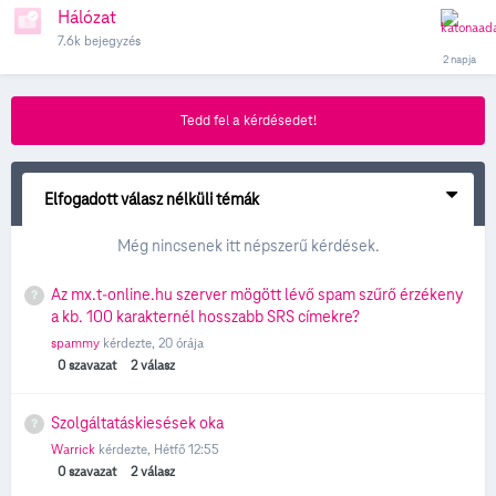
Hálózat
7.6k
bejegyzés
Tedd fel a kérdésedet!
Elfogadott válasz nélküli témák
Még nincsenek itt népszerű kérdések.
Az mx.t-online.hu szerver mögött lévő spam szűrő érzékeny
a kb. 100 karakternél hosszabb SRS címekre?
spammy
kérdezte,
20 órája
0
szavazat
2
válasz
Szolgáltatáskiesések oka
Warrick
kérdezte,
Hétfő 12:55
0
szavazat
2
válasz