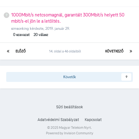
1000Mbit/s netcsomagnál, garantált 300Mbit/s helyett 50
mbit/s-el jön le a letöltés.
simsonking
kérdezte,
2019. január 29.
0
szavazat
20
válasz
ELŐZŐ
14. oldal a 46 oldalból
KÖVETKEZŐ
Követők
9
Süti beállítások
Adatvédelmi Szabályzat
Kapcsolat
© 2025 Magyar Telekom Nyrt.
Powered by Invision Community