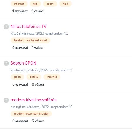
internet
wifi
kaom
hiba
1
szavazat
2
válasz
Nincs telefon se TV
Rita68
kérdezte,
2022. szeptember 12.
telefon tv enthernet kâbel
0
szavazat
1
válasz
Sopron GPON
kbalasko1
kérdezte,
2022. szeptember 12.
gpon
optika
internet
0
szavazat
0
válasz
modem távoli hozzáférés
tuningfine
kérdezte,
2022. szeptember 10.
modem router admin oldal
0
szavazat
3
válasz