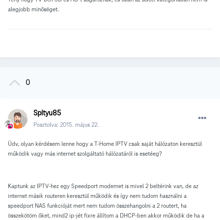
alegjobb minőséget.
0
Spityu85
Posztolva:
2015. május 22.
Üdv, olyan kérdésem lenne hogy a T-Home IPTV csak saját hálózaton keresztül
működik vagy más internet szolgáltató hálózatáról is esetéeg
?
Kaptunk az IPTV-hez egy Speedport modemet is mivel 2 beltérink van, de az
internet másik routeren keresztül működik és így nem tudom használni a
speedport NAS funkcióját mert nem tudom összehangolni a 2 routert, ha
összekötöm őket, mind2 ip-jét fixre állítom a DHCP-ben akkor működik de ha a