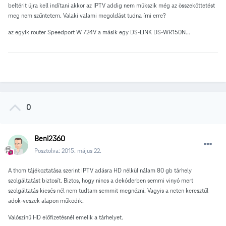
beltérit újra kell indítani akkor az IPTV addig nem mükszik még az összeköttetést
meg nem szűntetem. Valaki valami megoldást tudna írni erre?
az egyik router Speedport W 724V a másik egy DS-LINK DS-WR150N...
0
Beni2360
Posztolva:
2015. május 22.
A thom tájékoztatása szerint IPTV adásra HD nélkül nálam 80 gb tárhely
szolgáltatást biztosít. Biztos, hogy nincs a dekóderben semmi vinyó mert
szolgáltatás kiesés nél nem tudtam semmit megnézni. Vagyis a neten keresztűl
adok-veszek alapon működik.
Valószinü HD előfizetésnél emelik a tárhelyet.