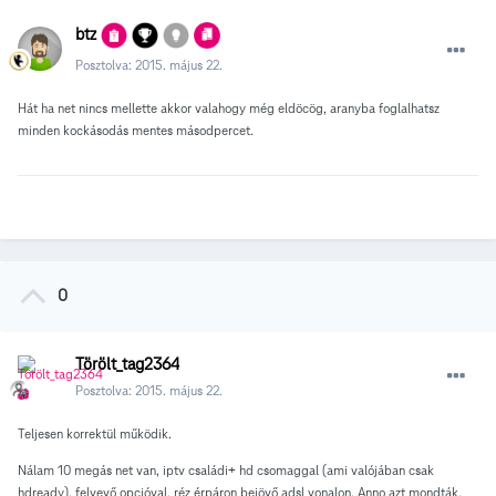
btz
Posztolva:
2015. május 22.
Hát ha net nincs mellette akkor valahogy még eldöcög, aranyba foglalhatsz
minden kockásodás mentes másodpercet.
0
Törölt_tag2364
Posztolva:
2015. május 22.
Teljesen korrektül működik.
Nálam 10 megás net van, iptv családi+ hd csomaggal (ami valójában csak
hdready), felvevő opcióval, réz érpáron bejövő adsl vonalon. Anno azt mondták,