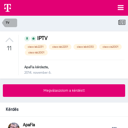
TV
IPTV
11
cisco isb2231
cisco isb2201
cisco isb6030
cisco cis2001
cisco isb2001
ApaFia
kérdezte,
2014. november 6.
Megválaszolom a kérdést!
Kérdés
ApaFia