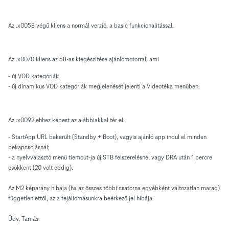
Az .x0058 végű kliens a normál verzió, a basic funkcionalitással.
Az .x0070 kliens az 58-as kiegészítése ajánlómotorral, ami
- új VOD kategóriák
- új dinamikus VOD kategóriák megjelenését jelenti a Videotéka menüben.
Az .x0092 ehhez képest az alábbiakkal tér el:
- StartApp URL bekerült (Standby + Boot), vagyis ajánló app indul el minden
bekapcsolásnál;
- a nyelvválasztó menü tiemout-ja új STB felszerelésnél vagy DRA után 1 percre
csökkent (20 volt eddig).
Az M2 képarány hibája (ha az összes többi csatorna egyébként változatlan marad)
független ettől, az a fejállomásunkra beérkező jel hibája.
Üdv, Tamás