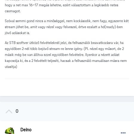
hogy a net max 16-17 megás lehetne, ezért választottam a legkisebb netes
csomagot.
Szóval semmi gond nincs a minőséggel, nem kockásodik, nem fagy, egyszerre két
stream jöhet be, amit vagy nézel vagy felveszel, értve ezalatt a hd(ready)-ben
jövő adásokat is.
Az STB szoftver ütköző felvételeknél jelzi, és felhasználói beavatkozásra vár, ha
egyidőben 2-nél több bejövő stream-re lenne igény. (Pl. nézel egy műsort, de 2
másik még be van állítva ezzel egyidőben felvételre. Ilyenkor a nézett adást
kapcsolja ki, és a 2 felvételt teljesíti, hacsak a felhasználó manuálisan másra nem
utasítja)
0
Deino