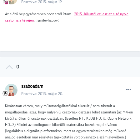
Posztolva:
2015. május 19.
Az előző bejegyzésemben pont erről írtam.
2015 Júliustól ez lesz az első nyolc
csatorna a tévéjén
. :smileyhappy:
0
szaboadam
Posztolva:
2015. május 20.
Kíváncsian várom, mely műsorszolgáltatókkal sikerült / nem sikerült a
megállapodás, azaz, hogy milyen új csatornakiosztásra lehet számítani (az M4-en
kívül) a júliusi új csatornakiosztásban. (Esetleg RTL KLUB HD, ill. Ozone Network
HD...?) Főként az esetlegesen kikerülő csatornákra leszek majd kíváncsi
(legalábbis a digitális platformokon, mert az egyes területeken még működő
analóg esetében már részletes tájékoztatás volt olvasható a számlalevélben.)