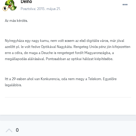
Deino
Posztolva:
2015. május 21.
Az más kérdés.
Nyíregyháza egy nagy kamu, nem volt sosem az első digitális város, már jóval
azelőtt pl. le volt fedve Optikával Nagykáta. Rengeteg Uniós pénz jön kifejezetten
erre a célra, de maga a Deuche is rengeteget fordít Magyarországba, a
megállapodás aláírásával. Pontosabban az optikai hálózat kiépítésébe.
Itt a 29-esben ahol van Konkurencia, oda nem megy a Telekom. Egyelőre
legalábbis.
0