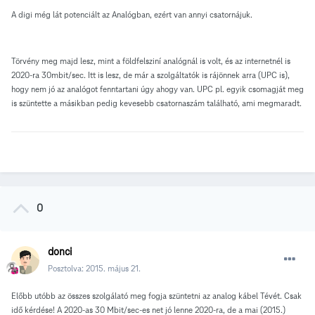
A digi még lát potenciált az Analógban, ezért van annyi csatornájuk.
Törvény meg majd lesz, mint a földfelsziní analógnál is volt, és az internetnél is
2020-ra 30mbit/sec. Itt is lesz, de már a szolgáltatók is rájönnek arra (UPC is),
hogy nem jó az analógot fenntartani úgy ahogy van. UPC pl. egyik csomagját meg
is szüntette a másikban pedig kevesebb csatornaszám található, ami megmaradt.
0
donci
Posztolva:
2015. május 21.
Előbb utóbb az összes szolgálató meg fogja szüntetni az analog kábel Tévét. Csak
idő kérdése! A 2020-as 30 Mbit/sec-es net jó lenne 2020-ra, de a mai (2015.)