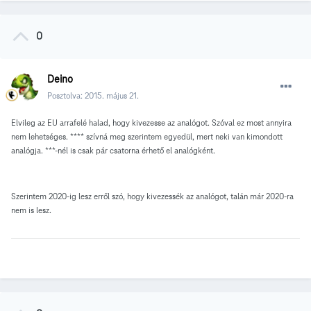
0
Deino
Posztolva:
2015. május 21.
Elvileg az EU arrafelé halad, hogy kivezesse az analógot. Szóval ez most annyira
nem lehetséges. **** szívná meg szerintem egyedül, mert neki van kimondott
analógja. ***-nél is csak pár csatorna érhető el analógként.
Szerintem 2020-ig lesz erről szó, hogy kivezessék az analógot, talán már 2020-ra
nem is lesz.