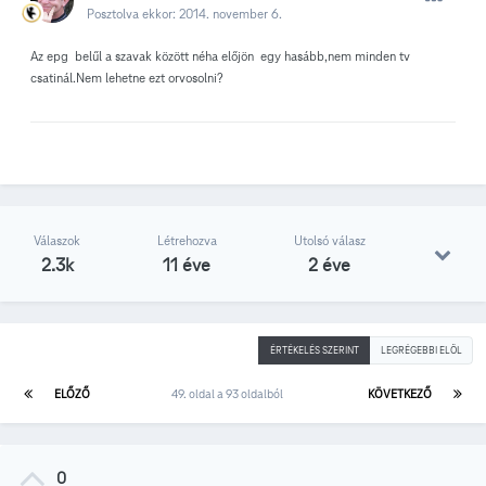
Posztolva ekkor:
2014. november 6.
Az epg belűl a szavak között néha előjön egy hasább,nem minden tv
csatinál.Nem lehetne ezt orvosolni?
Válaszok
Létrehozva
Utolsó válasz
2.3k
11 éve
2 éve
ÉRTÉKELÉS SZERINT
LEGRÉGEBBI ELÖL
ELŐZŐ
49. oldal a 93 oldalból
KÖVETKEZŐ
0