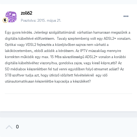
zoli62
Posztolva:
2015. május 21.
Egy gyors kérdés. Jelenlegi szolgáltatómánál várhatóan hamarosan megszűnik a
digitális kábeltévé előfizetésem. Tavaly szeptemberig volt egy ADSL2+ vonalam.
Optikai vagy VDSL2 fejlesztés a közeljövőben sajnos nem várható a
lakókörzetemben,, ebből adódik a kérdésem. Az IPTV müszakilag mennyire
korrekten működik egy max. 15 Mbs sávszélességű ADSL2+ vonalon a korábbi
digitális kábeltévéhez viszonyítva, gondolva zajos, vagy kieső képre,stb? Az
SD médiabox készenlétben fel tud venni egyidőben folyó streamet adást? Az
STB szoftver tudja azt, hogy ütköző időzített felvételeknél egy idő
utánautomatikusan készenlétbe kapcsolja a készüléket?
0