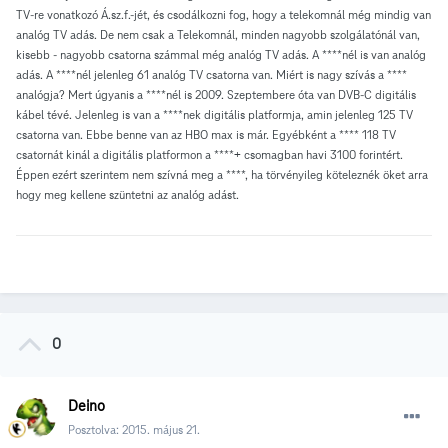
TV-re vonatkozó Á.sz.f.-jét, és csodálkozni fog, hogy a telekomnál még mindig van
analóg TV adás. De nem csak a Telekomnál, minden nagyobb szolgálatónál van,
kisebb - nagyobb csatorna számmal még analóg TV adás. A ****nél is van analóg
adás. A ****nél jelenleg 61 analóg TV csatorna van. Miért is nagy szívás a ****
analógja? Mert úgyanis a ****nél is 2009. Szeptembere óta van DVB-C digitális
kábel tévé. Jelenleg is van a ****nek digitális platformja, amin jelenleg 125 TV
csatorna van. Ebbe benne van az HBO max is már. Egyébként a **** 118 TV
csatornát kinál a digitális platformon a ****+ csomagban havi 3100 forintért.
Éppen ezért szerintem nem szívná meg a ****, ha törvényileg köteleznék öket arra
hogy meg kellene szüntetni az analóg adást.
0
Deino
Posztolva:
2015. május 21.