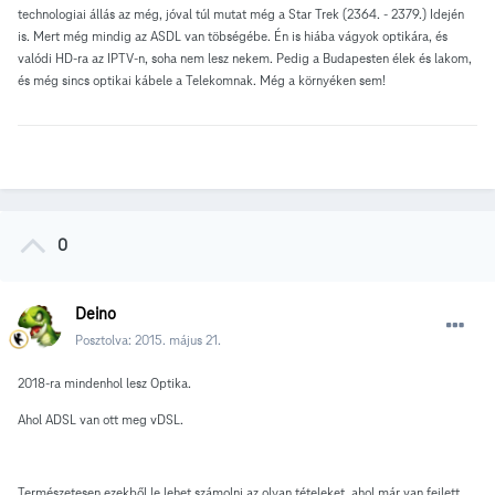
technologiai állás az még, jóval túl mutat még a Star Trek (2364. - 2379.) Idején
is. Mert még mindig az ASDL van töbségébe. Én is hiába vágyok optikára, és
valódi HD-ra az IPTV-n, soha nem lesz nekem. Pedig a Budapesten élek és lakom,
és még sincs optikai kábele a Telekomnak. Még a környéken sem!
0
Deino
Posztolva:
2015. május 21.
2018-ra mindenhol lesz Optika.
Ahol ADSL van ott meg vDSL.
Természetesen ezekből le lehet számolni az olyan tételeket, ahol már van fejlett