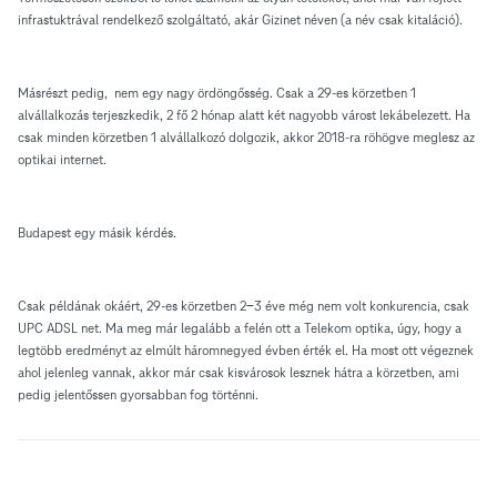
infrastuktrával rendelkező szolgáltató, akár Gizinet néven (a név csak kitaláció).
Másrészt pedig, nem egy nagy ördöngősség. Csak a 29-es körzetben 1
alvállalkozás terjeszkedik, 2 fő 2 hónap alatt két nagyobb várost lekábelezett. Ha
csak minden körzetben 1 alvállalkozó dolgozik, akkor 2018-ra röhögve meglesz az
optikai internet.
Budapest egy másik kérdés.
Csak példának okáért, 29-es körzetben 2-3 éve még nem volt konkurencia, csak
UPC ADSL net. Ma meg már legalább a felén ott a Telekom optika, úgy, hogy a
legtöbb eredményt az elmúlt háromnegyed évben érték el. Ha most ott végeznek
ahol jelenleg vannak, akkor már csak kisvárosok lesznek hátra a körzetben, ami
pedig jelentőssen gyorsabban fog történni.