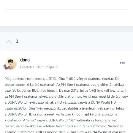
0
donci
Posztolva:
2015. május 21.
Még pontosan nem ismert, a 2015. július 1-től érvényes csatorna kiosztás. De
biztos lesznek ki kerülő csatornák. Az M4 Sport csatorna, pedig előre láthatólag
csak 2015. Július 18.-án fog idnulni. De már 2015. július 1.-től fent kell lesz tartani
az M4 Sport csatorna helyét, a digitális platformon. Annyi már most ki derült hogy
a DUNA World nevű csatornának a HD változata vagyis a DUNA World HD
csatorna 2015. július 1.-én megszünik. Legalábbis a jelenlegi hírek szerint! Tehát
a
DUNA World HD csatorna ezért várhatóan ki fog majd kerülni a csatorna
kiosztásból. A "sima" vagyi a DUNA World "SD" változata az továbra is meg
marad, és az továbbra is kötelező továbbitani a digitális platformon. Viszont az
ananlóg platformon, érdkes modón 2015. Július 1.-től a DUNA World-öt már nem