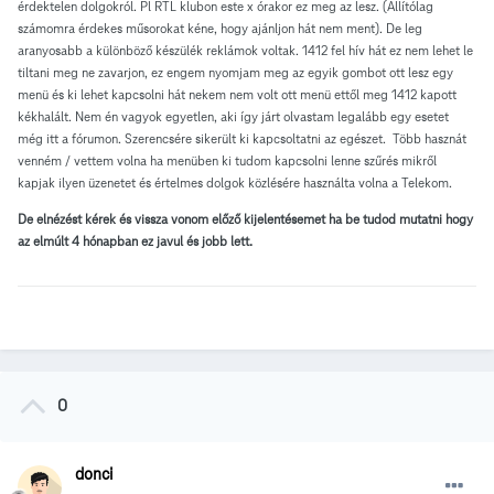
érdektelen dolgokról. Pl RTL klubon este x órakor ez meg az lesz. (Állítólag
számomra érdekes műsorokat kéne, hogy ajánljon hát nem ment). De leg
aranyosabb a különböző készülék reklámok voltak. 1412 fel hív hát ez nem lehet le
tiltani meg ne zavarjon, ez engem nyomjam meg az egyik gombot ott lesz egy
menü és ki lehet kapcsolni hát nekem nem volt ott menü ettől meg 1412 kapott
kékhalált. Nem én vagyok egyetlen, aki így járt olvastam legalább egy esetet
még itt a fórumon. Szerencsére sikerült ki kapcsoltatni az egészet. Több hasznát
venném / vettem volna ha menüben ki tudom kapcsolni lenne szűrés mikről
kapjak ilyen üzenetet és értelmes dolgok közlésére használta volna a Telekom.
De elnézést kérek és vissza vonom előző kijelentésemet ha be tudod mutatni hogy
az elmúlt 4 hónapban ez javul és jobb lett.
0
donci