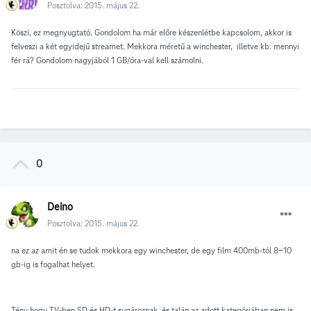
Posztolva:
2015. május 22.
Köszi, ez megnyugtató. Gondolom ha már előre készenlétbe kapcsolom, akkor is
felveszi a két egyidejű streamet. Mekkora méretű a winchester, illetve kb. mennyi
fér rá? Gondolom nagyjából 1 GB/óra-val kell számolni.
0
Deino
Posztolva:
2015. május 22.
na ez az amit én se tudok mekkora egy winchester, de egy film 400mb-tól 8-10
gb-ig is fogalhat helyet.
Tény hogy TV-ben SD és HD-t sugároznak, és talán az adott kategóriában nem is