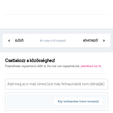
ELŐZŐ
49. oldal a 93 oldalból
KÖVETKEZŐ
Csatlakozz a közösséghez!
Posztolhatsz regisztráció előtt is. Ha már van regisztrációd,
jelentkezz be itt
.
Kép beillesztése linken keresztül