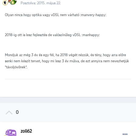
Posztolva:
2015. május 22.
Olyan nincs hogy optika vagy vDSL nem várható :manvery-happy:
2018-ig ott is lesz fejlesztés de valószínűleg vDSL :manhappy:
Mondjuk az még 3 év és egy fél, ha 2018 végét nézzük, és tény, hogy arra előre
senki nem készít tervet, hogy mi lesz 3 év múlva, de ezt annyira nem nevezhetjük
"távoljövőnek".
0
zoli62