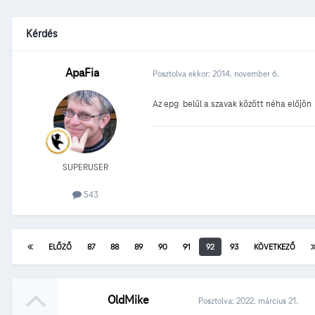
Kérdés
ApaFia
Posztolva ekkor:
2014. november 6.
Az epg belűl a szavak között néha előjö
SUPERUSER
543
ELŐZŐ
87
88
89
90
91
92
93
KÖVETKEZŐ
OldMike
Posztolva:
2022. március 21.