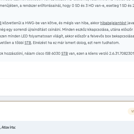
enüjében, a rendszer erőforrásainál, hogy 0 SD és 3 HD van-e, esetleg 1 SD és 
B
közvetlenül a HWG-be van kötve, és mégis van hiba, akkor
hibabejelentést
java
g egy sorrendi újraindítást csinálni. Minden eszköz kikapcsolása, utána először
ezen minden LED folyamatosan világít, akkor először a felvevős box bekapcsolása
vetően a többi
STB
. Elnézést ha ez már ismert dolog, ezt nem tudhatom.
ok hozzászólni, nálam cisco ISB 6030
STB
van, ezen a kliens verzió 2.6.31.708230
V
 Atizs írta: