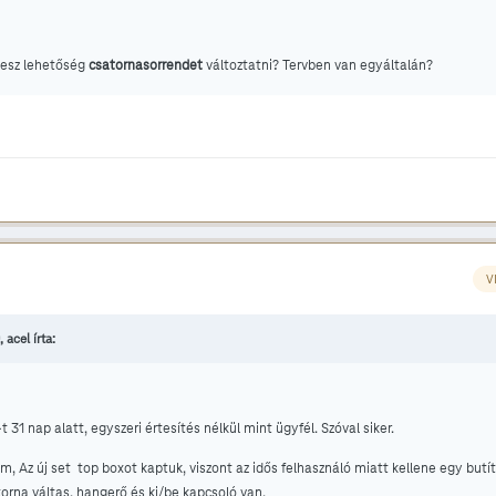
lesz lehetőség
csatornasorrendet
változtatni? Tervben van egyáltalán?
V
 acel írta:
 31 nap alatt, egyszeri értesítés nélkül mint ügyfél. Szóval siker.
, Az új set top boxot kaptuk, viszont az idős felhasználó miatt kellene egy butí
orna váltas, hangerő és ki/be kapcsoló van.