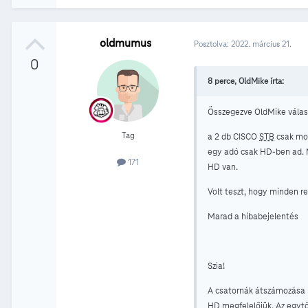
oldmumus
Posztolva:
2022. március 21.
0
8 perce, OldMike írta:
Összegezve OldMike válas
Tag
a 2 db CISCO
STB
csak mos
egy adó csak HD-ben ad. 
171
HD van.
Volt teszt, hogy minden r
Marad a hibabejelentés
Szia!
A csatornák átszámozása 
HD megfelelőjük. Az egytő