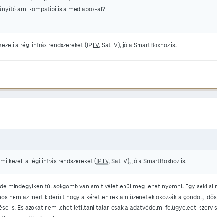
rányító ami kompatibilis a mediabox-al?
ezeli a régi infrás rendszereket (
IPTV
, SatTV), jó a SmartBoxhoz is.
mi kezeli a régi infrás rendszereket (
IPTV
, SatTV), jó a SmartBoxhoz is.
 de mindegyiken túl sokgomb van amit véletlenül meg lehet nyomni. Egy seki sli
nos nem az mert kiderült hogy a kéretlen reklam üzenetek okozzák a gondot, idő
se is. Es azokat nem lehet letiltani talan csak a adatvédelmi felügyeleeti szerv 