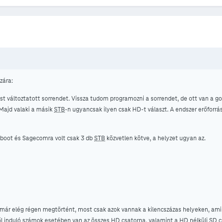
zára:
t változtatott sorrendet. Vissza tudom programozni a sorrendet, de ott van a g
Majd valaki a másik
STB
-n ugyancsak ilyen csak HD-t választ. A endszer erőforrá
eboot és Sagecomra volt csak 3 db
STB
közvetlen kötve, a helyzet ugyan az.
már elég régen megtörtént, most csak azok vannak a kilencszázas helyeken, am
l induló számok esetében van az összes HD csatorna, valamint a HD nélküli SD c