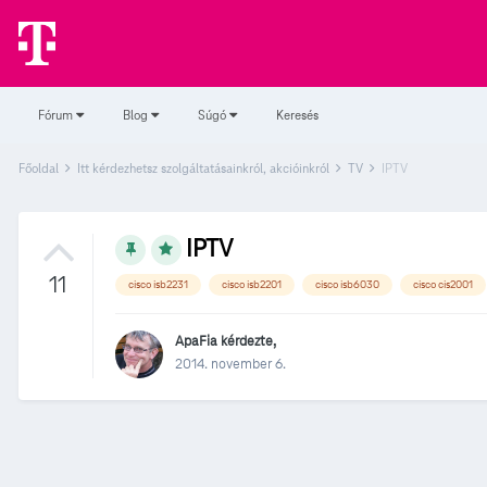
Fórum
Blog
Súgó
Keresés
Főoldal
Itt kérdezhetsz szolgáltatásainkról, akcióinkról
TV
IPTV
IPTV
11
cisco isb2231
cisco isb2201
cisco isb6030
cisco cis2001
ApaFia
kérdezte,
2014. november 6.