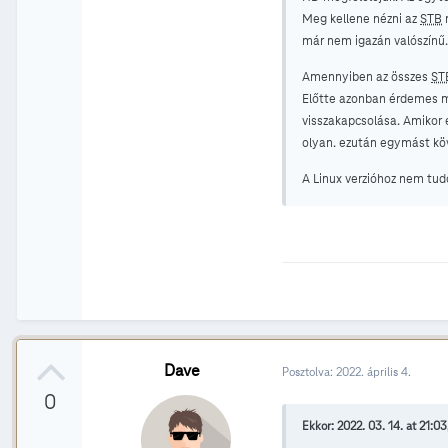
Meg kellene nézni az
STB
m
már nem igazán valószínű.
Amennyiben az összes
ST
Előtte azonban érdemes mé
visszakapcsolása. Amikor 
olyan. ezután egymást kö
A Linux verzióhoz nem tud
Dave
Posztolva:
2022. április 4.
0
Ekkor: 2022. 03. 14. at 21:03,