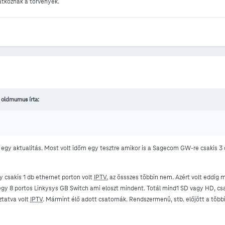
tkoznak a törvények.
, oldmumus írta:
 egy aktualitás. Most volt időm egy tesztre amikor is a Sagecom GW-re csakis 3
y csakis 1 db ethernet porton volt
IPTV
, az össszes többin nem. Azért volt eddig
gy 8 portos Linkysys GB Switch ami eloszt mindent. Totál mind1 SD vagy HD, csa
ztatva volt
IPTV
. Mármint élő adott csatornák. Rendszermenü, stb. előjött a többi