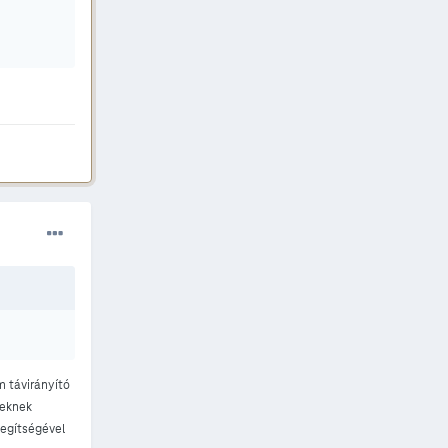
m távirányító
seknek
segítségével