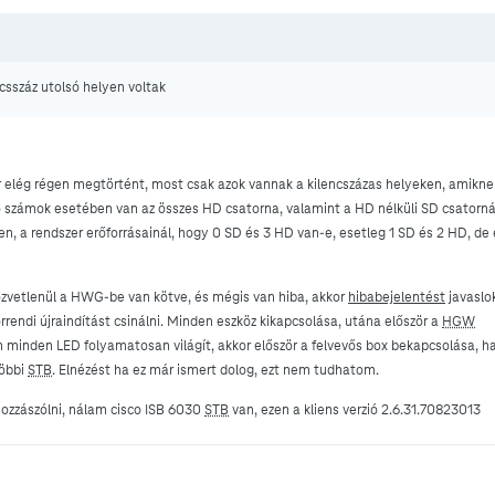
csszáz utolsó helyen voltak
elég régen megtörtént, most csak azok vannak a kilencszázas helyeken, amikn
ló számok esetében van az összes HD csatorna, valamint a HD nélküli SD csatorn
, a rendszer erőforrásainál, hogy 0 SD és 3 HD van-e, esetleg 1 SD és 2 HD, de
zvetlenül a HWG-be van kötve, és mégis van hiba, akkor
hibabejelentést
javaslok
ndi újraindítást csinálni. Minden eszköz kikapcsolása, utána először a
HGW
 minden LED folyamatosan világít, akkor először a felvevős box bekapcsolása, ha
többi
STB
. Elnézést ha ez már ismert dolog, ezt nem tudhatom.
hozzászólni, nálam cisco ISB 6030
STB
van, ezen a kliens verzió 2.6.31.70823013