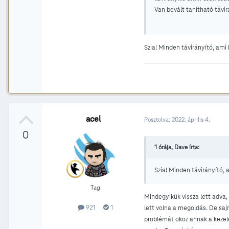
Van bevált tanítható távi
Szia! Minden távirányító, ami k
acel
Posztolva:
2022. április 4.
0
1 órája, Dave írta:
Szia! Minden távirányító, a
Tag
Mindegyikük vissza lett adva,
921
1
lett volna a megoldás. De saj
problémát okoz annak a kezelé