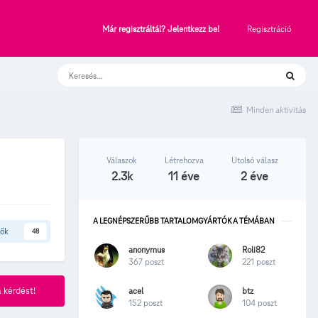
Regisztráció
Már regisztráltál? Jelentkezz be!
Minden aktivitás
Válaszok
Létrehozva
Utolsó válasz
2.3k
11 éve
2 éve
A LEGNÉPSZERŰBB TARTALOMGYÁRTÓK A TÉMÁBAN
tők
48
anonymus
Roli82
367 poszt
221 poszt
acel
btz
 kérdést!
152 poszt
104 poszt