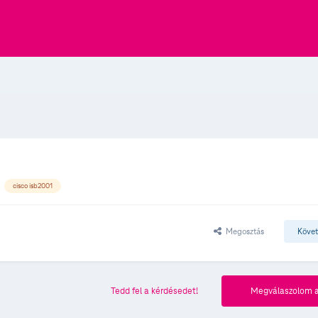
cisco isb2001
Megosztás
Köve
Tedd fel a kérdésedet!
Megválaszolom a