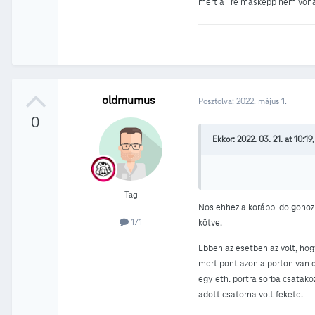
mert a Tre másképp nem vona
oldmumus
Posztolva:
2022. május 1.
0
Ekkor: 2022. 03. 21. at 10:19
Tag
Nos ehhez a korábbi dolgohoz
171
kötve.
Ebben az esetben az volt, hog
mert pont azon a porton van e
egy eth. portra sorba csatako
adott csatorna volt fekete.