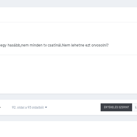
n egy hasább,nem minden tv csatinál.Nem lehetne ezt orvosolni?
92. oldal a 93 oldalból
ÉRTÉKELÉS SZERINT
L