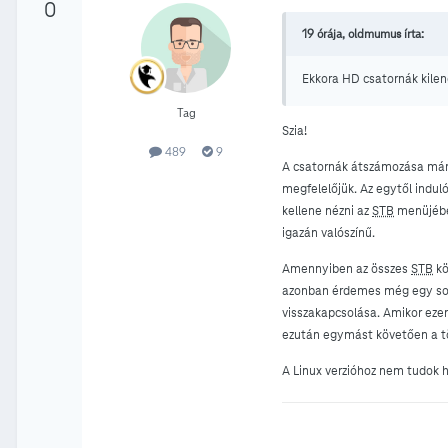
0
19 órája, oldmumus írta:
Ekkora HD csatornák kilen
Tag
Szia!
489
9
A csatornák átszámozása már 
megfelelőjük. Az egytől indu
kellene nézni az
STB
menüjében
igazán valószínű.
Amennyiben az összes
STB
kö
azonban érdemes még egy sorre
visszakapcsolása. Amikor ezen
ezután egymást követően a 
A Linux verzióhoz nem tudok 