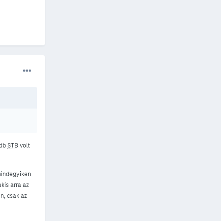
 db
STB
volt
 mindegyiken
kis arra az
n, csak az