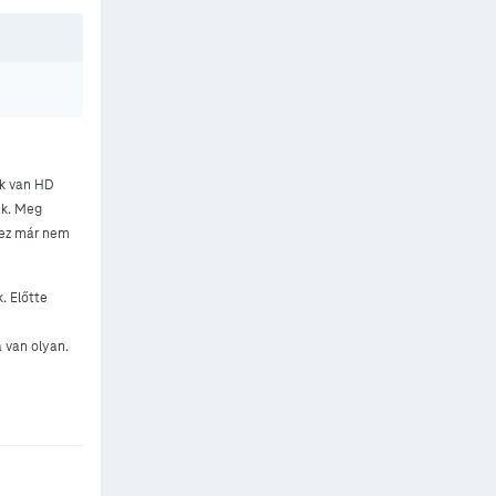
ek van HD
ák. Meg
 ez már nem
. Előtte
 van olyan.