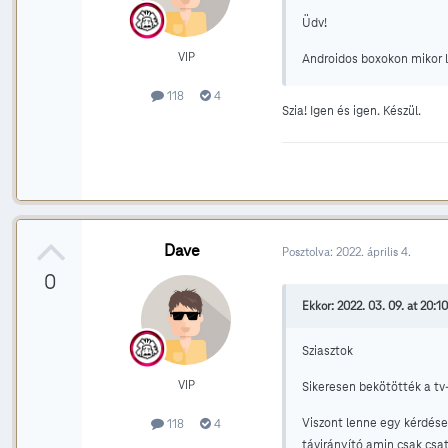
Üdv!
VIP
Androidos boxokon mikor 
118
4
Szia! Igen és igen. Készül.
Dave
Posztolva:
2022. április 4.
0
Ekkor: 2022. 03. 09. at 20:10,
Sziasztok
VIP
Sikeresen bekötötték a tv-t
Viszont lenne egy kérdésem
118
4
távirányító amin csak csat