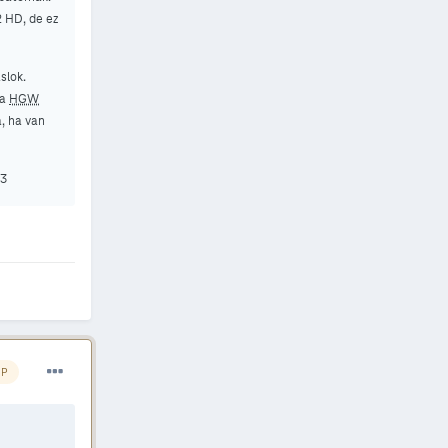
2 HD, de ez
slok.
 a
HGW
, ha van
13
IP