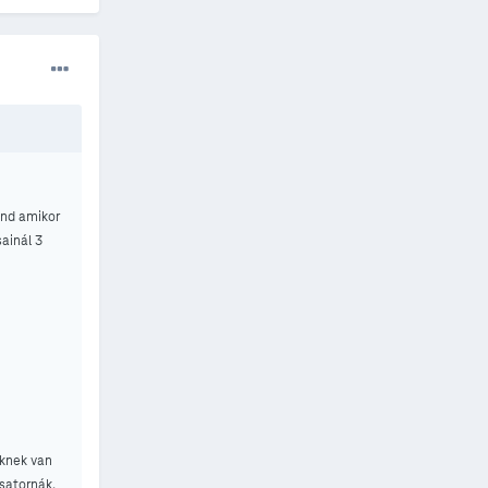
ond amikor
sainál 3
iknek van
satornák.